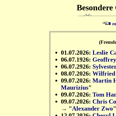
Besondere 
z
(Fremde
01.07.2026:
Leslie C
06.07.1926:
Geoffre
06.07.2926:
Sylveste
08.07.2026:
Wilfried
09.07.2026:
Martin 
Maurizius
"
09.07.2026:
Tom Ha
09.07.2026:
Chris C
→ "
Alexander Zwo
12.07.2026:
Cheryl 