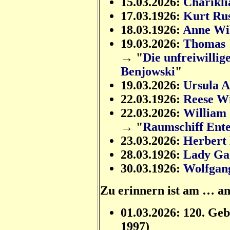
15.03.2026:
Charikli
17.03.1926:
Kurt Rus
18.03.1926:
Anne Wi
19.03.2026:
Thomas 
→ "
Die unfreiwillig
Benjowski
"
19.03.2026:
Ursula A
22.03.1926:
Reese W
22.03.2026:
William
→ "
Raumschiff Ente
23.03.2026:
Herbert
28.03.1926:
Lady Ga
30.03.1926:
Wolfgan
Zu erinnern ist am … a
01.03.2026: 120. Ge
1997)