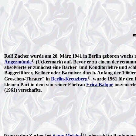
Rolf Zacher wurde am 28. März 1941 in Berlin geboren wuchs 
1)
Angermünde
(Uckermark) auf. Bevor er zu einem der renommi
absolvierte er zunächst eine Bäcker- und Konditorlehre und schl
Baggerführer, Kellner oder Barmixer durch. Anfang der 1960er 
1)
Groschen-Theater" in
Berlin-Kreuzberg
, wurde 1961 für den
kleinen Part in dem von seiner Ehefrau
Erica Balqué
inszeniert
(1961) verschaffte.
1)
Dann nahm Zacher bei
Samy Molcho
Unterricht in Pantomime 