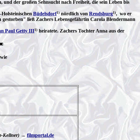
 und der großen Sehnsucht nach Freiheit, die sein Leben bis
1)
1)
g-Holsteinischen
Büdelsdorf
nördlich von
Rendsburg
, wo er
lich gestorben" ließ Zachers Lebensgefährtin Carola Blendermann
1)
n Paul Getty III
heiratete. Zachers Tochter Anna aus der
wie
b-Kellner)
→
filmportal.de