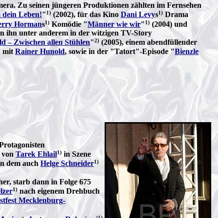
era. Zu seinen jüngeren Produktionen zählten im Fernsehen
1)
1)
dein Leben!
"
(2002), für das Kino
Dani Levy
s
Drama
1)
1)
erry Horman
s
Komödie "
Männer wie wir
"
(2004) und
an ihn unter anderem in der witzigen TV-Story
2)
d – Zwischen allen Stühlen
"
(2005), einem abendfüllender
)
mit
Rainer Hunold
, sowie in der "Tatort"-Episode "
Bienzle
 Protagonisten
1)
m von
Tarek Ehlail
in Szene
1)
 in dem auch
Helge Schneider
er, starb dann in Folge 675
1)
lzer
nach eigenem Drehbuch
stfest Mecklenburg-
1)