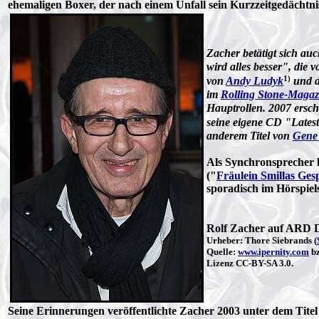
ehemaligen Boxer, der nach einem Unfall sein Kurzzeitgedächtni
Zacher betätigt sich au
wird alles besser", die 
1)
von
Andy Ludyk
und 
im
Rolling Stone-Magaz
Hauptrollen. 2007 ersc
seine eigene CD "Latest
anderem Titel von
Gene
Als Synchronsprecher 
("
Fräulein Smillas Ges
sporadisch im Hörspiel
Rolf Zacher auf ARD 
Urheber: Thore Siebrands (
Quelle:
www.ipernity.com
b
Lizenz CC-BY-SA 3.0.
Seine Erinnerungen veröffentlichte Zacher 2003 unter dem Titel