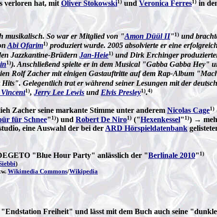
1)
1)
s verloren hat, mit
Oliver Stokowski
und
Veronica Ferres
in de
1)
ch musikalisch. So war er Mitglied von "
Amon Düül II
"
und bracht
1)
von
Abi Ofarim
produziert wurde. 2005 absolvierte er eine erfolgre
1)
den Jazzkantine-Brüdern
Jan-Heie
und Dirk Erchinger produzierte
1)
in
). Anschließend spielte er in dem Musical "Gabba Gabba Hey"
hien Rolf Zacher mit einigen Gastauftritte auf dem Rap-Album "Mac
 Hits". Gelegentlich trat er während seiner Lesungen mit der deut
1)
1)
4)
 Vincent
,
Jerry Lee Lewis
und
Elvis Presley
.
1)
lieh Zacher seine markante Stimme unter anderem
Nicolas Cage
1)
1)
1)
pür für Schnee
"
) und
Robert De Niro
("
Hexenkessel
"
) → meh
studio, eine Auswahl der bei der
ARD Hörspieldatenbank
gelistet
1)
DEGETO "Blue Hour Party" anlässlich der "
Berlinale 2010
"
Siebbi
)
zw.
Wikimedia Commons
/
Wikipedia
 "Endstation Freiheit" und lässt mit dem Buch auch seine "dunkle