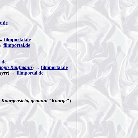
t.de
 →
filmportal.de
→
filmportal.de
l.de
stoph Kaufmann
) →
filmportal.de
eyer
) →
filmportal.de
 Knargenstein, genannt "Knarge"
)