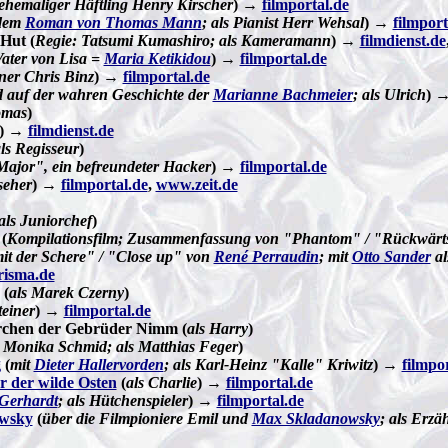
 ehemaliger Häftling Henry Kirscher
) →
filmportal.de
dem
Roman von Thomas Mann
; als Pianist Herr Wehsal
) →
filmport
Hut (
Regie: Tatsumi Kumashiro; als Kameramann
) →
filmdienst.de
Vater von Lisa =
Maria Ketikidou
) →
filmportal.de
ner Chris Binz
) →
filmportal.de
d auf der wahren Geschichte der
Marianne Bachmeier
; als Ulrich
) 
omas
)
) →
filmdienst.de
ls Regisseur
)
Major", ein befreundeter Hacker
) →
filmportal.de
seher
) →
filmportal.de
,
www.zeit.de
als Juniorchef
)
(
Kompilationsfilm; Zusammenfassung von "Phantom" / "Rückwärts
it der Schere" / "Close up" von
René Perraudin
; mit
Otto Sander
al
risma.de
(
als Marek Czerny
)
teiner
) →
filmportal.de
chen der Gebrüder Nimm (
als Harry
)
 Monika Schmid; als Matthias Feger
)
g
(
mit
Dieter Hallervorden
; als Karl-Heinz "Kalle" Kriwitz
) →
filmpo
r der wilde Osten
(
als Charlie
) →
filmportal.de
Gerhardt
; als Hütchenspieler
) →
filmportal.de
owsky
(
über die Filmpioniere Emil und
Max Skladanowsky
; als Erzä