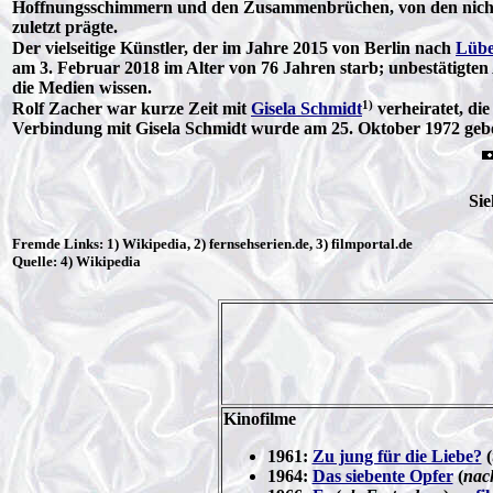
Hoffnungsschimmern und den Zusammenbrüchen, von den nicht ver
zuletzt prägte.
Der vielseitige Künstler, der im Jahre 2015 von Berlin nach
Lüb
am 3. Februar 2018 im Alter von 76 Jahren starb; unbestätigten
die Medien wissen.
1)
Rolf Zacher war kurze Zeit mit
Gisela Schmidt
verheiratet, di
Verbindung mit Gisela Schmidt wurde am 25. Oktober 1972 geb
Si
Fremde Links: 1) Wikipedia, 2) fernsehserien.de, 3) filmportal.de
Quelle: 4) Wikipedia
Kinofilme
1961:
Zu jung für die Liebe?
(
1964:
Das siebente Opfer
(
nac