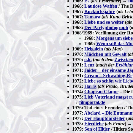
1966:
Es
(
als Festredner
) →
fi
1966:
Lautlose Waffen
/ The De
1967:
Kuckucksjahre
(
als Le
1967:
Tamara
(
als Kuno Brick
1968:
Liebe und so weiter
(
al
1968:
Der Partyphotograph
(
a
1968/1969: Verfilmung der 
1968:
Morgens um sieben
1969:
Wenn süß das Mond
1969:
Helgalein
(
als Max
)
1970:
Mädchen mit Gewalt
(
al
1970:
o.k.
(
nach dem
Zwischen
1971:
Lenz
(
nach der
Erzählu
1971:
Jaider – der einsame Jä
1971:
Cream – Schwabing-Re
1972:
Liebe so schön wie Lieb
1972:
Harlis
(
als Prado, Brud
1974:
Chapeau Claque
– Die f
1975:
Lieb Vaterland magst ru
→
filmportal.de
1976: Tod eines Fremden / Th
1977:
Abelard – Die Entmann
1977:
Der Hauptdarsteller
(
al
1978:
Eierdiebe
(
als Franz
) 
1979:
Son of Hitler
/ Hitlers S