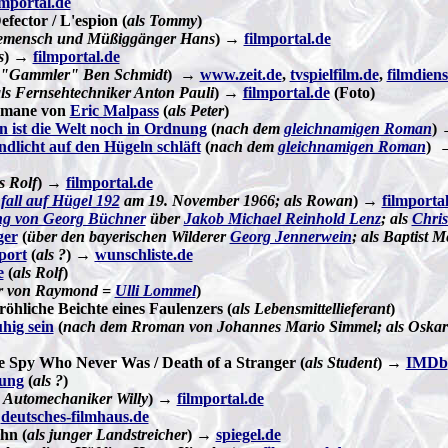
lmportal.de
fector / L'espion (
als Tommy
)
bemensch und Müßiggänger Hans
) →
filmportal.de
s
) →
filmportal.de
s "Gammler" Ben Schmidt
) →
www.zeit.de
,
tvspielfilm.de
,
filmdiens
ls Fernsehtechniker Anton Pauli
) →
filmportal.de
(Foto)
Romane von
Eric Malpass
(
als Peter
)
 ist die Welt noch in Ordnung
(
nach dem
gleichnamigen Roman
)
licht auf den Hügeln schläft
(
nach dem
gleichnamigen Roman
) 
s Rolf
) →
filmportal.de
fall auf Hügel 192
am 19. November 1966; als Rowan
) →
filmporta
ng von Georg Büchner
über
Jakob Michael Reinhold Lenz
; als
Chri
ger
(
über den bayerischen Wilderer
Georg Jennerwein
; als Baptist M
port
(
als ?
) →
wunschliste.de
e
(
als Rolf
)
er von Raymond =
Ulli Lommel
)
röhliche Beichte eines Faulenzers (
als Lebensmittellieferant
)
hig sein
(
nach dem Rroman von Johannes Mario Simmel; als Oskar
e Spy Who Never Was / Death of a Stranger (
als Student
) →
IMDb
ung
(
als ?
)
s Automechaniker Willy
) →
filmportal.de
→
deutsches-filmhaus.de
ohn (
als junger Landstreicher
) →
spiegel.de