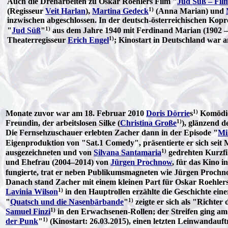
Auch die Dreharbeiten zu Oskar Roehlers Film "
Jud Süß – Fil
1)
(Regisseur
Veit Harlan
),
Martina Gedeck
(Anna Marian) und
inzwischen abgeschlossen. In der deutsch-österreichischen Kopr
1)
"
Jud Süß
"
aus dem Jahre 1940 mit Ferdinand Marian (1902 –
1)
Theaterregisseur
Erich Engel
; Kinostart in Deutschland war 
1)
Monate zuvor war am 18. Februar 2010
Doris Dörrie
s
Komödi
1)
Freundin, der arbeitslosen Silke (
Christina Große
), glänzend d
Die Fernsehzuschauer erlebten Zacher dann in der Episode "
Mi
Eigenproduktion von "Sat.1 Comedy", präsentierte er sich seit M
1)
ausgezeichneten und von
Silvana Santamaria
gedrehten Kurzfi
und Ehefrau (2004–2014) von
Jürgen Prochnow
, für das Kino i
fungierte, trat er neben Publikumsmagneten wie Jürgen Proch
Danach stand Zacher mit einem kleinen Part für Oskar Roehler
1)
Lavinia Wilson
in den Hauptrollen erzählte die Geschichte ein
1)
"
Quatsch und die Nasenbärbande
"
zeigte er sich als "Richter
1)
Samuel Finzi
in den Erwachsenen-Rollen; der Streifen ging am
1)
der Punk
"
(Kinostart: 26.03.2015), einen letzten Leinwandauf