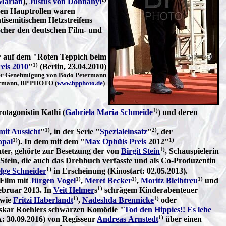
Marian
),
Justus von Dohnányi
 den Hauptrollen waren
tisemitischem Hetzstreifens
acher den deutschen Film- und
r auf dem "Roten Teppich beim
1)
eis 2010
"
(Berlin, 23.04.2010)
her Genehmigung von Bodo Petermann
rmann, BP PHOTO (
www.bpphoto.de
)
1)
otagonistin Kathi (
Gabriela Maria Schmeide
) und deren
1)
2)
it Aussicht
"
, in der Serie "
Spezialeinsatz
"
, der
1)
1)
opal
). In dem mit dem "
Max Ophüls Preis
2012"
1)
ater, gehörte zur Besetzung der von
Birgit Stein
, Schauspielerin
 Stein, die auch das Drehbuch verfasste und als Co-Produzentin
1)
lge Schneider
in Erscheinung (Kinostart: 02.05.2013).
1)
1)
1)
Film mit
Jürgen Vogel
,
Meret Becker
,
Moritz Bleibtreu
und
1)
Februar 2013. In
Veit Helmer
s
schrägem Kinderabenteuer
1)
1)
 wie
Fritzi Haberlandt
,
Nadeshda Brennicke
oder
 Oskar Roehlers schwarzen Komödie "
Tod den Hippies!! Es lebe
1)
: 30.09.2016) von Regisseur
Andreas Arnstedt
über einen