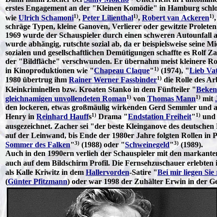
erstes Engagement an der "Kleinen Komödie" in Hamburg schlos
1)
1)
1)
wie
Ulrich Schamoni
,
Peter Lilienthal
,
Robert van Ackeren
schräge Typen, kleine Ganoven, Verlierer oder gewitzte Prolete
1969 wurde der Schauspieler durch einen schweren Autounfall a
wurde abhängig, rutschte sozial ab, da er beispielsweise seine
sozialen und gesellschaftlichen Demütigungen schaffte es Rolf Z
der "Bildfläche" verschwunden. Er übernahm meist kleinere Rol
1)
in Kinoproduktionen wie "
Chapeau Claque
"
(1974), "
Lieb Vat
1)
1980 übertrug ihm
Rainer Werner Fassbinder
die Rolle des Ar
Kleinkriminellen bzw. Kroaten Stanko in dem Fünfteiler "
Bekenn
1)
1)
gleichnamigen unvollendeten Roman
von
Thomas Mann
mit
den lockeren, etwas großmäulig wirkenden Gerd Semmler und au
1)
1)
Henry in
Reinhard Hauff
s
Drama "
Endstation Freiheit
"
und 
ausgezeichnet. Zacher sei "der beste Kleinganove des deutschen
auf der Leinwand, bis Ende der 1980er Jahre folgten Rollen in P
3)
3)
Sommer des Falken
"
(1988) oder "
Schweinegeld
"
(1989).
Auch in den 1990ern verlieh der Schauspieler mit den markante
auch auf dem Bildschirm Profil. Die Fernsehzuschauer erlebten 
als Kalle Kriwitz in dem
Hallervorden
-Satire "
Bei mir liegen Sie 
(
Günter Pfitzmann
) oder war 1998 der Zuhälter Erwin in der Ge