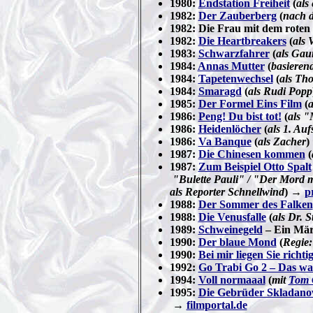
1980:
Endstation Freiheit
(
als
1982:
Der Zauberberg
(
nach 
1982: Die Frau mit dem roten 
1982:
Die Heartbreakers
(
als 
1983:
Schwarzfahrer
(
als Gau
1984:
Annas Mutter
(
basieren
1984:
Tapetenwechsel
(
als Th
1984:
Smaragd
(
als Rudi Popp
1985:
Der Formel Eins Film
(
a
1986:
Peng! Du bist tot!
(
als "
1986:
Heidenlöcher
(
als 1. Auf
1986:
Va Banque
(
als Zacher
)
1987:
Die Chinesen kommen
(
1987:
Zum Beispiel Otto Spalt
"Bulette Pauli" / "Der Mord m
als Reporter Schnellwind
) →
p
1988:
Der Sommer des Falken
1988:
Die Venusfalle
(
als Dr. S
1989:
Schweinegeld
– Ein Mär
1990:
Der blaue Mond
(
Regie:
1990:
Bei mir liegen Sie richti
1992:
Go Trabi Go 2 – Das wa
1994:
Voll normaaal
(
mit
Tom 
1995:
Die Gebrüder Skladan
→
filmportal.de