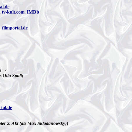
al.de
,
tv-kult.com
,
IMDb
→
filmportal.de
" /
s Otto Spalt;
rtal.de
hler 2. Akt (als Max Skladanowsky)
)