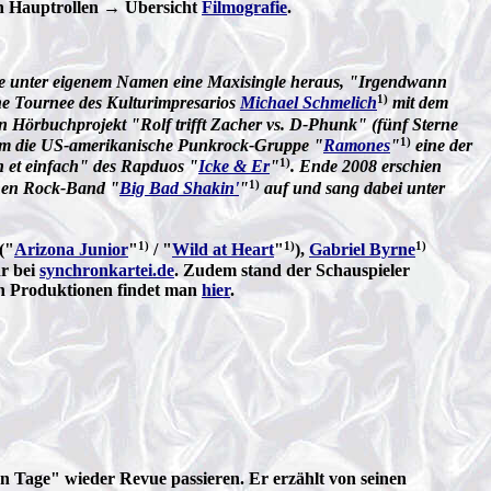
n Hauptrollen → Übersicht
Filmografie
.
e unter eigenem Namen eine Maxisingle heraus, "Irgendwann
1)
iche Tournee des Kulturimpresarios
Michael Schmelich
mit dem
n Hörbuchprojekt "Rolf trifft Zacher vs. D-Phunk" (fünf Sterne
1)
 um die US-amerikanische Punkrock-Gruppe "
Ramones
"
eine der
1)
h et einfach" des Rapduos "
Icke & Er
"
. Ende 2008 erschien
1)
schen Rock-Band "
Big Bad Shakin'
"
auf und sang dabei unter
1)
1)
1)
("
Arizona Junior
"
/ "
Wild at Heart
"
),
Gabriel Byrne
r bei
synchronkartei.de
. Zudem stand der Schauspieler
en Produktionen findet man
hier
.
n Tage" wieder Revue passieren. Er erzählt von seinen