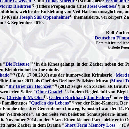
m ohne Gewissen
"
mit
Tobias Moretti
(Schauspieler
Ferdinand 
1)
1)
Moritz Bleibtreu
(Hitlers Propaganda-Chef
Josef Goebbels
) in
oduktion, welche die Entstehung von Veit Harlans unsäglichem, an
1)
 1946) als
Joseph Süß Oppenheimer
thematisierte, verkörpert Z
am 23. September 2010.
Rolf Zache
"
Deutschen Filmpr
Foto mit freundlic
© Bodo Pete
1)
e "
Die Friseuse
"
in die Kinos gelangt, in der Zacher neben der Pr
en Kleinkriminellen Joe mimte.
2)
kado
"
(EA: 17.08.2010) aus der humorvollen Krimiserie "
Mord m
itte Januar 2011 als Chef des Berliner Polizisten Murat (
Murat T
3)
lm "
Ihr Brief zur Hochzeit
"
(2012) zeigte sich Zacher als Brautv
3)
nszenierten Satire "
Ohne Gnade!
"
. In dem Regiedebüt von Birgit
1)
1)
now,
Christoph M. Ohrt
,
Gedeon Burkhard
,
Jan Fedder
oder
He
1)
s Familienepos "
Quellen des Lebens
"
vor der Kino-Kamera. Der 
er Familie über drei Generationen hinweg; Kinostart war der 14. 
 der Weltrekorde", an der Seite von beliebten Schauspielern/-innen
 6. November 2014 an den Start. Einen kleinen Part spielte er in
3)
tritt hatte Zacher in dem Drama "
Short Term Memory Loss
"
(UA