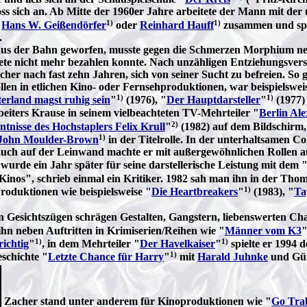
s sich an. Ab Mitte der 1960er Jahre arbeitete der Mann mit de
1)
1)
,
Hans W. Geißendörfer
oder
Reinhard Hauff
zusammen und spi
n.
us der Bahn geworfen, musste gegen die Schmerzen Morphium nehm
 Miete nicht mehr bezahlen konnte. Nach unzähligen Entziehungsver
acher nach fast zehn Jahren, sich von seiner Sucht zu befreien. S
len in etlichen Kino- oder Fernsehproduktionen, war beispielswei
1)
1)
erland magst ruhig sein
"
(1976), "
Der Hauptdarsteller
"
(1977)
beiters Krause in seinem vielbeachteten TV-Mehrteiler "
Berlin Al
2)
tnisse des Hochstaplers Felix Krull
"
(1982) auf dem Bildschirm
1)
John Moulder-Brown
in der Titelrolle. In der unterhaltsamen C
ch auf der Leinwand machte er mit außergewöhnlichen Rollen auf
wurde ein Jahr später für seine darstellerische Leistung mit dem 
 Kinos", schrieb einmal ein Kritiker. 1982 sah man ihn in der T
1)
roduktionen wie beispielsweise "
Die Heartbreakers
"
(1983), "
Ta
n Gesichtszügen schrägen Gestalten, Gangstern, liebenswerten Ch
ihn neben Auftritten in Krimiserien/Reihen wie "
Männer vom K3
1)
1)
richtig
"
, in dem Mehrteiler "
Der Havelkaiser
"
spielte er 1994 
1)
schichte "
Letzte Chance für Harry
"
mit
Harald Juhnke
und Gün
Zacher stand unter anderem für Kinoproduktionen wie "
Go Tra