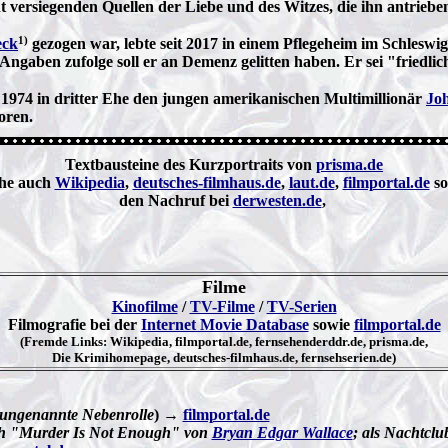
siegenden Quellen der Liebe und des Witzes, die ihn antrieben,
1)
eck
gezogen war, lebte seit 2017 in einem Pflegeheim im Schleswi
 Angaben zufolge soll er an Demenz gelitten haben. Er sei "fried
e 1974 in dritter Ehe den jungen amerikanischen Multimillionär
Joh
oren.
Textbausteine des Kurzportraits von
prisma.de
ehe auch
Wikipedia
,
deutsches-filmhaus.de
,
laut.de
,
filmportal.de
so
den Nachruf bei
derwesten.de
,
Filme
Kinofilme
/
TV-Filme
/
TV-Serien
Filmografie bei der
Internet Movie Database
sowie
filmportal.de
(Fremde Links: Wikipedia, filmportal.de, fernsehenderddr.de, prisma.de,
Die Krimihomepage, deutsches-filmhaus.de, fernsehserien.de)
ungenannte Nebenrolle
) →
filmportal.de
h "Murder Is Not Enough" von
Bryan Edgar Wallace
; als Nachtclu