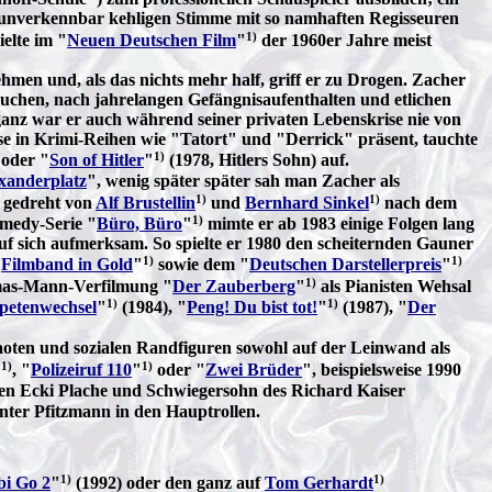
r unverkennbar kehligen Stimme mit so namhaften Regisseuren
1)
elte im "
Neuen Deutschen Film
"
der 1960er Jahre meist
en und, als das nichts mehr half, griff er zu Drogen. Zacher
suchen, nach jahrelangen Gefängnisaufenthalten und etlichen
o ganz war er auch während seiner privaten Lebenskrise nie von
se in Krimi-Reihen wie "Tatort" und "Derrick" präsent, tauchte
1)
 oder "
Son of Hitler
"
(1978, Hitlers Sohn) auf.
exanderplatz
", wenig später später sah man Zacher als
1)
1)
, gedreht von
Alf Brustellin
und
Bernhard Sinkel
nach dem
1)
omedy-Serie "
Büro, Büro
"
mimte er ab 1983 einige Folgen lang
 sich aufmerksam. So spielte er 1980 den scheiternden Gauner
1)
1)
"
Filmband in Gold
"
sowie dem "
Deutschen Darstellerpreis
"
1)
homas-Mann-Verfilmung "
Der Zauberberg
"
als Pianisten Wehsal
1)
1)
petenwechsel
"
(1984), "
Peng! Du bist tot!
"
(1987), "
Der
aoten und sozialen Randfiguren sowohl auf der Leinwand als
1)
1)
"
, "
Polizeiruf 110
"
oder "
Zwei Brüder
", beispielsweise 1990
den Ecki Plache und Schwiegersohn des Richard Kaiser
ter Pfitzmann in den Hauptrollen.
1)
1)
bi Go 2
"
(1992) oder den ganz auf
Tom Gerhardt