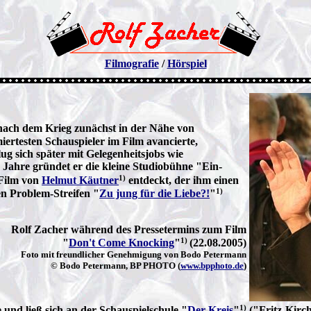
Filmografie
/
Hörspiel
nach dem Krieg zunächst in der Nähe von
ertesten Schauspieler im Film avancierte,
ug sich später mit Gelegenheitsjobs wie
Jahre gründet er die kleine Studiobühne "Ein-
1)
 Film von
Helmut Käutner
entdeckt, der ihm einen
1)
en Problem-Streifen "
Zu jung für die Liebe?!
"
Rolf Zacher während des Pressetermins zum Film
1)
"
Don't Come Knocking
"
(22.08.2005)
Foto mit freundlicher Genehmigung von Bodo Petermann
© Bodo Petermann, BP PHOTO (
www.bpphoto.de
)
1)
und ließ sich an der Schauspielschule "
Der Kreis
"
("Fritz-Kirch