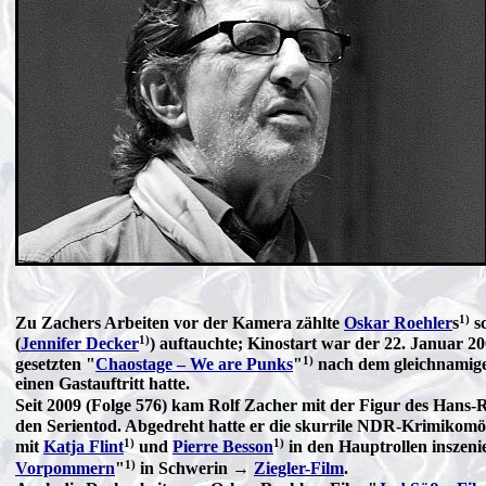
1)
Zu Zachers Arbeiten vor der Kamera zählte
Oskar Roehler
s
s
1)
(
Jennifer Decker
) auftauchte; Kinostart war der 22. Januar 2
1)
gesetzten "
Chaostage – We are Punks
"
nach dem gleichnamige
einen Gastauftritt hatte.
Seit 2009 (Folge 576) kam Rolf Zacher mit der Figur des Hans
den Serientod. Abgedreht hatte er die skurrile NDR-Krimikomöd
1)
1)
mit
Katja Flint
und
Pierre Besson
in den Hauptrollen inszeni
1)
Vorpommern
"
in Schwerin →
Ziegler-Film
.