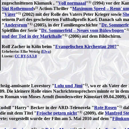
1)
zugeschnittenen Klamauk , "
Voll normaaal
"
(1994) vor der Kam
1)
Sigi Rothemund
s
Action-Thriller "
Maximum Speed – Renn' um 
1)
"
Väter
"
(2002) mit der Rolle des Vaters Peter Krieger sowie
Sh
seinem Part des gescheiterten Fußballprofis Karl. Danach sah m
1)
"
Andersrum
"
(2005), in der Familiengeschichte "
Dr. Sommerfel
1
Spielfilm der Serie "
Dr. Sommerfeld – Neues vom Bülowbogen
"
1)
und der Tod in der Markthalle
"
(2006) auf dem Bildschirm.
Rolf Zacher in Köln beim "
Evangelischen Kirchentag 2007
"
Urheberin: Elke Wetzig (
Elya
)
Lizenz:
CC BY-SA 3.0
1)
chräg-amüsante Lovestory "
Lulu und Jimi
"
, wo er als Vater der
009. Die kleinere Rolle eines Nachrichtensprechers mimte er in de
n Roman von Moses Arndt (bundesweiter Kinostart 09.04.2009),
1)
-Rudolf "Harry" Becker in der ARD-Telenovela "
Rote Rosen
"
dah
1)
ie mit dem Titel "
Frösche petzen nicht
"
(2009), die
Manfred Ste
erte; vorgestellt wurde der Film am 5. Mai 2010 auf dem "
Filmkun
1)
1)