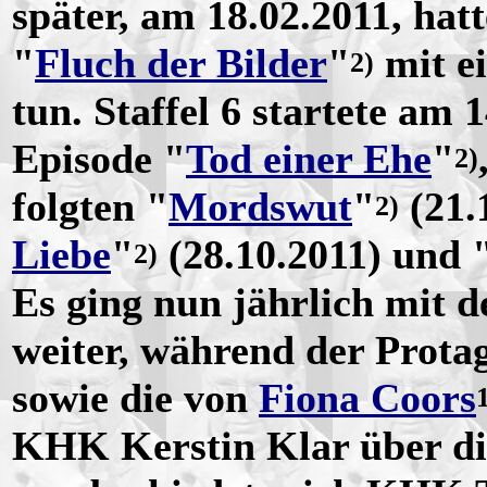
später, am 18.02.2011, hat
"
Fluch der Bilder
"
mit ei
2)
tun. Staffel 6 startete am
Episode "
Tod einer Ehe
"
2)
folgten "
Mordswut
"
(21.
2)
Liebe
"
(28.10.2011) und 
2)
Es ging nun jährlich mit 
weiter, während der Prota
sowie die von
Fiona Coors
KHK Kerstin Klar über die