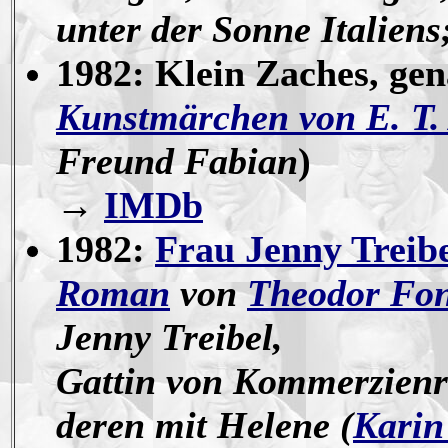
unter der Sonne Italiens;
1982: Klein Zaches, ge
Kunstmärchen von E. T.
Freund Fabian
)
→
IMDb
1982:
Frau Jenny Treib
Roman
von
Theodor Fo
Jenny Treibel,
Gattin von Kommerzienra
deren mit Helene (
Karin