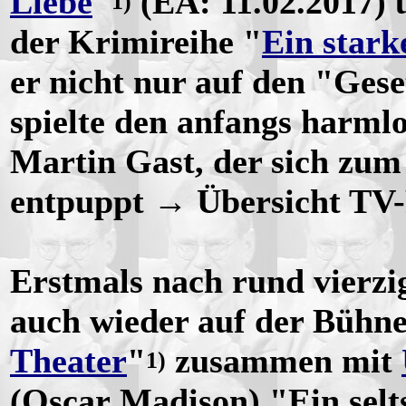
Liebe
"
(EA: 11.02.2017) u
1)
der Krimireihe "
Ein stark
er nicht nur auf den "Ges
spielte den anfangs harmlo
Martin Gast, der sich zum
entpuppt → Übersicht TV
Erstmals nach rund vierzi
auch wieder auf der Bühne
Theater
"
zusammen mit
1)
(Oscar Madison) "Ein selts