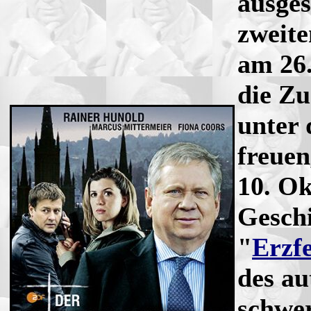
ausges
zweite
am 26.
die Zu
unter 
freuen
10. Ok
Gesch
"
Erzf
des au
schwe