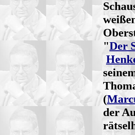
Schaus
weißen
Obers
"
Der 
Henke
seine
Thoma
(
Marc
der A
rätsel