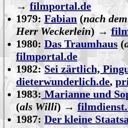
→
filmportal.de
1979:
Fabian
(
nach de
Herr Weckerlein
) →
fil
1980:
Das Traumhaus
(
filmportal.de
1982:
Sei zärtlich, Ping
dieterwunderlich.de
,
pr
1983:
Marianne und So
(
als
Willi
) →
filmdienst
1987:
Der kleine Staats