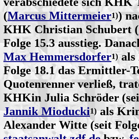
verabschiedete sich KHK
(
Marcus Mittermeier
) n
1)
KHK Christian Schubert (
Folge 15.3 ausstieg. Danac
Max Hemmersdorfer
als
1)
Folge 18.1 das Ermittler-
Quotenrenner verließ, tra
KHKin Julia Schröder (sei
Jannik Mioducki
als Kri
1)
Alexander Witte (seit Folg
staatsanwalt.zdf.de
bzw.
f