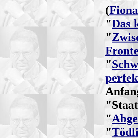
(
Fiona
"
Das k
"
Zwis
Front
"
Schw
perfe
Anfan
"Staat
"
Abge
"
Tödl