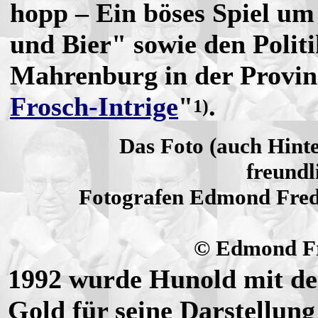
hopp – Ein böses Spiel um
und Bier" sowie den Polit
Mahrenburg in der Provin
Frosch-Intrige
"
.
1)
Das Foto (auch Hint
freundl
Fotografen Edmond Fred
© Edmond Fre
1992 wurde Hunold mit d
Gold für seine Darstellun