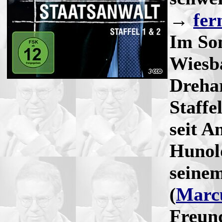
→
fer
Im So
Wiesb
Drehar
Staffe
seit A
Hunol
seine
(
Marc
Freun