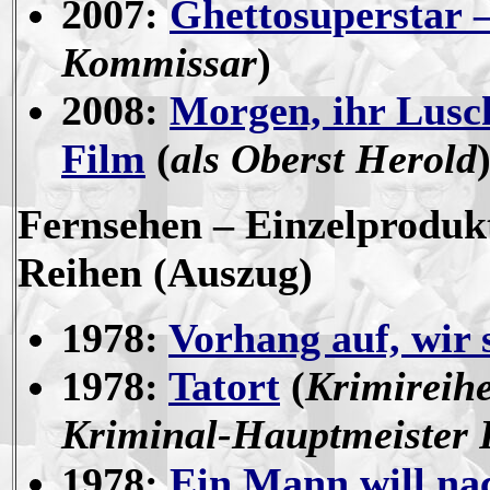
2007:
Ghettosuperstar –
Kommissar
)
2008:
Morgen, ihr Lusc
Film
(
als
Oberst Herold
Fernsehen
– Einzelproduk
Reihen (Auszug)
1978:
Vorhang auf, wir
1978:
Tatort
(
Krimireih
Kriminal-Hauptmeister 
1978:
Ein Mann will na