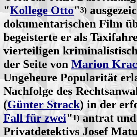
"
Kollege Otto
"
ausgezeic
3)
dokumentarischen Film ü
begeisterte er als Taxifa
vierteiligen kriminalisti
der Seite von
Marion Krac
Ungeheure Popularität erla
Nachfolge des Rechtsanwal
(
Günter Strack
) in der er
Fall für zwei
"
antrat und 
1)
Privatdetektivs Josef Matu