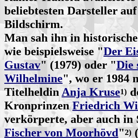
beliebtesten Darsteller au
Bildschirm.
Man sah ihn in historisch
wie beispielsweise "
Der Ei
Gustav
" (1979) oder "
Die 
Wilhelmine
", wo er 1984 
Titelheldin
Anja Kruse
d
1)
Kronprinzen
Friedrich W
verkörperte, aber auch in 
Fischer von Moorhövd
"
(
2)