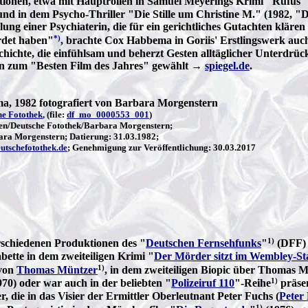
ionen, etwa mit Hauptrollen in Samuel Meyerings Krimi "Rufus" (
d in dem Psycho-Thriller "Die Stille um Christine M." (1982, "De
lung einer Psychiaterin, die für ein gerichtliches Gutachten klä
*)
det haben"
, brachte Cox Habbema in Goriis' Erstlingswerk auch
schichte, die einfühlsam und beherzt Gesten alltäglicher Unterd
n zum "Besten Film des Jahres" gewählt →
spiegel.de
.
, 1982 fotografiert von Barbara Morgenstern
he Fotothek
, (file:
df_mo_0000553_001
)
n/Deutsche Fotothek/Barbara Morgenstern;
ara Morgenstern; Datierung: 31.03.1982;
utschefotothek.de
; Genehmigung zur Veröffentlichung: 30.03.2017
1)
erschiedenen Produktionen des "
Deutschen Fernsehfunks
"
(DFF) 
Babette in dem zweiteiligen Krimi "
Der Mörder sitzt im Wembley-St
1)
 von
Thomas Müntzer
, in dem zweiteiligen Biopic über Thomas 
1)
70) oder war auch in der beliebten "
Polizeiruf 110
"-Reihe
präsen
r, die in das Visier der Ermittler Oberleutnant Peter Fuchs (
Peter 
1)