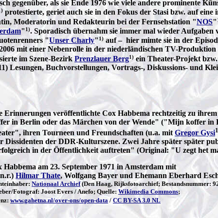
ch gegenüber, als sie Ende 1976 wie viele andere prominente Kü
1)
protestierte, geriet auch sie in den Fokus der Stasi bzw. auf eine i
ntin, Moderatorin und Redakteurin bei der Fernsehstation "
NOS
"
1)
terdam
"
. Sporadisch übernahm sie immer mal wieder Aufgaben vo
1)
Quotenrenners "
Unser Charly
"
auf – hier mimte sie in der Episod
 2006 mit einer Nebenrolle in der niederländischen TV-Produktion
1)
sierte im Szene-Bezirk
Prenzlauer Berg
ein Theater-Projekt bzw.
2011) Lesungen, Buchvorstellungen, Vortrags-, Diskussions- und K
e Erinnerungen veröffentlichte Cox Habbema rechtzeitig zu ihre
fer in Berlin oder das Märchen von der Wende" ("Mijn koffer in B
1
ater", ihren Tourneen und Freundschaften (u.a. mit
Gregor Gysi
r Dissidenten der DDR-Kulturszene. Zwei Jahre später später publi
folgreich in der Öffentlichkeit auftreten" (Original: "U zegt het m
 Habbema am 23. September 1971 in Amsterdam mit
.n.r.)
Hilmar Thate
, Wolfgang Bayer und Ehemann Eberhard Esc
hteinhaber:
Nationaal Archief
(Den Haag, Rijksfotoarchief; Bestandsnummer: 9
ber/Fotograf: Joost Evers / Anefo; Quelle:
Wikimedia Commons
;
enz:
www.gahetna.nl/over-ons/open-data
/
CC BY-SA 3.0 NL