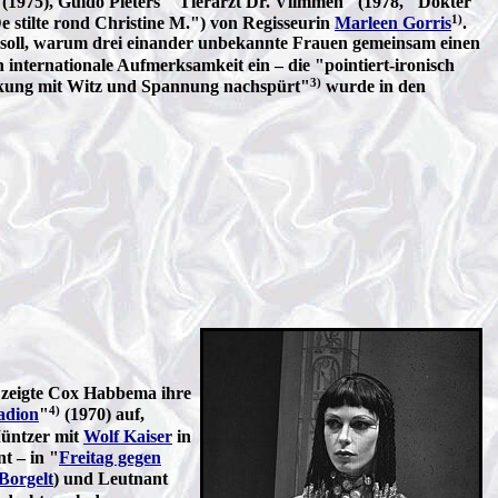
1975), Guido Pieters' "Tierarzt Dr. Vlimmen" (1978, "Dokter
1)
 stilte rond Christine M.") von Regisseurin
Marleen Gorris
.
ren soll, warum drei einander unbekannte Frauen gemeinsam einen
 internationale Aufmerksamkeit ein – die "pointiert-ironisch
3)
rückung mit Witz und Spannung nachspürt"
wurde in den
zeigte Cox Habbema ihre
4)
adion
"
(1970) auf,
Müntzer mit
Wolf Kaiser
in
t – in "
Freitag gegen
Borgelt
) und Leutnant