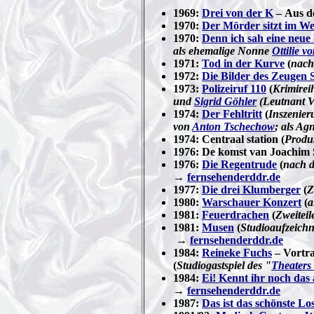
1969:
Drei von der K
– Aus de
1970:
Der Mörder sitzt im W
1970:
Denn ich sah eine neue
als ehemalige Nonne
Ottilie v
1971:
Tod in der Kurve
(
nach
1972:
Die Bilder des Zeugen
1973:
Polizeiruf 110
(
Krimirei
und
Sigrid Göhler
(Leutnant Ve
1974:
Der Fehltritt
(
Inszenier
von
Anton Tschechow
; als Ag
1974: Centraal station (
Produk
1976: De komst van Joachim St
1976:
Die Regentrude
(
nach 
→
fernsehenderddr.de
1977:
Die drei Klumberger
(
Z
1980:
Warschauer Konzert
(
a
1981:
Feuerdrachen
(
Zweiteil
1981:
Musen
(
Studioaufzeichn
→
fernsehenderddr.de
1984:
Reineke Fuchs
– Vortr
(
Studiogastspiel des "
Theaters 
1984:
Ei! Kennt ihr noch das 
→
fernsehenderddr.de
1987:
Das ist das schönste L