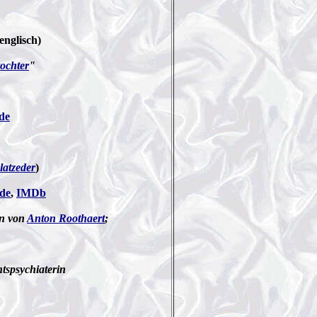
englisch)
ochter
"
.de
latzeder
)
.de
,
IMDb
an von
Anton Roothaert
;
tspsychiaterin