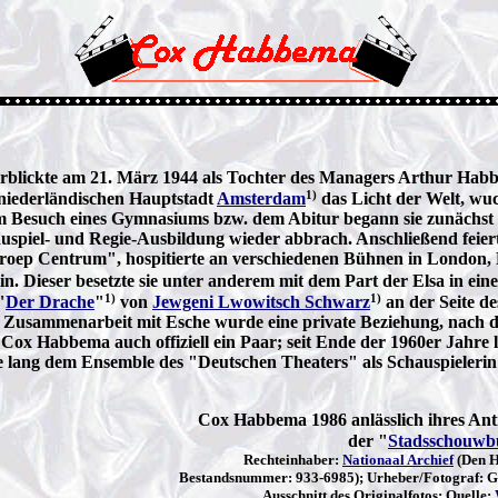
rblickte am 21. März 1944 als Tochter des Managers Arthur Habb
1)
 niederländischen Hauptstadt
Amsterdam
das Licht der Welt, wu
 Besuch eines Gymnasiums bzw. dem Abitur begann sie zunächst 
auspiel- und Regie-Ausbildung wieder abbrach. Anschließend feiert
p Centrum", hospitierte an verschiedenen Bühnen in London, P
in. Dieser besetzte sie unter anderem mit dem Part der Elsa in eine
1)
1)
"
Der Drache
"
von
Jewgeni Lwowitsch Schwarz
an der Seite de
n Zusammenarbeit mit Esche wurde eine private Beziehung, nach 
Cox Habbema auch offiziell ein Paar; seit Ende der 1960er Jahre l
re lang dem Ensemble des "Deutschen Theaters" als Schauspieleri
Cox Habbema 1986 anlässlich ihres Antri
der "
Stadsschouwb
Rechteinhaber:
Nationaal Archief
(Den H
Bestandsnummer: 933-6985); Urheber/Fotograf: Ger
Ausschnitt des Originalfotos; Quelle: