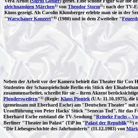
Vera Arndt (
Sigrid Göhler
) geriet. Eine schöne Figur war die 
1)
1)
gleichnamigen Märchen
von
Theodor Storm
; nach der TV-E
Kinos gezeigt. Als Carolin Klumberger erlebte man sie in der Ser
4)
"
Warschauer Konzert
"
(1980) und in dem Zweiteiler "
Feuerd
Neben der Arbeit vor der Kamera behielt das Theater für Cox 
Studenten der Schauspielschule Berlin ein Stück der Elisabetha
zusammenarbeitet, schreibt für sie – ihren Akzent berücksichtig
1)
Plundersweilern
"
(Regie:
Klaus Piontek
(UA: 11.10.1975), die 
(gemeinsam mit Eberhard Esche) am "Deutschen Theater" mit
Uraufführung von Peter Hacks' Stück "Senecas Tod", für das Fe
Eberhard Esche entstand die TV-Sendung "
Reineke Fuchs – Vo
1)
Berliner "Theater im Palast" (TiP im "
Palast der Republik
"
) 
"Die Liebesgeschichte des Jahrhunderts" (11.12.1983) von
Märt