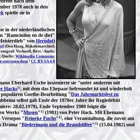
edreht nach dem
mber 1978 auch in den
ek
spielte sie in
e in der niederländischen
 "Ramcinitos en de dief"
eisterdieb" von
Herodot
)
ief
(Den Haag, Rijksfotoarchief;
ograf: Verhoeff, Bert / Anefo;
; Quelle:
Wikimedia Commons
;
r-ons/open-data
/
CC BY-SA 4.0
mann Eberhard Esche inszenierte sie "unter anderem mit
1)
er Hacks
, mit dem das Ehepaar befreundet ist und wiederholt
r populären Goethe-Bearbeitung "
Das Jahrmarktsfest zu
bbema selbst gab Ende der 1970er Jahre ihr Regiedebüt
miere: 28.02.1979), Ende September 1980 folgte die
1)
den Werks "
Musen
"
(1981) von Peter Hack. Mit Ehemann
1)
 Versepos "
Reineke Fuchs
"
, eine Veranstaltung, die zuvor am
1)
hs Drama "
Biedermann und die Brandstifter
"
(15.04.1982) und