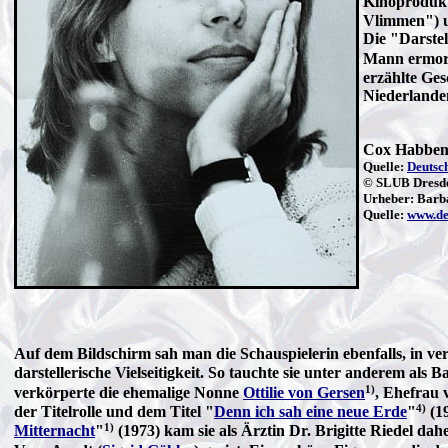
Kinoprodukt
Vlimmen") un
Die "Darstel
Mann ermor
erzählte Ge
Niederlande
Cox Habbema
Quelle:
Deutsc
© SLUB Dresde
Urheber: Barb
Quelle:
www.de
Auf dem Bildschirm sah man die Schauspielerin ebenfalls, in v
darstellerische Vielseitigkeit. So tauchte sie unter anderem als 
1)
verkörperte die ehemalige Nonne
Ottilie von Gersen
, Ehefrau
4)
der Titelrolle und dem Titel "
Denn ich sah eine neue Erde
"
(19
1)
Mitternacht
"
(1973) kam sie als Ärztin Dr. Brigitte Riedel dahe