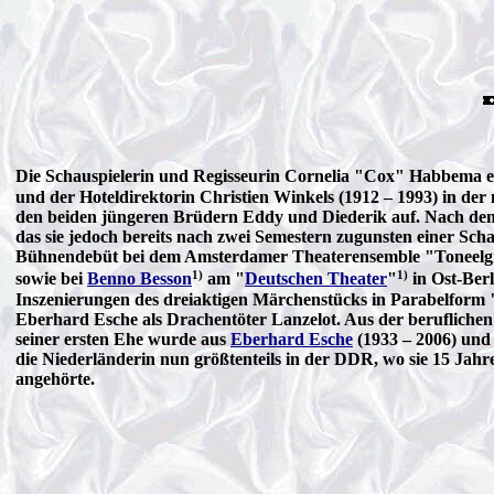
Die Schauspielerin und Regisseurin Cornelia "Cox" Habbema e
und der Hoteldirektorin Christien Winkels (1912 – 1993) in der
den beiden jüngeren Brüdern Eddy und Diederik auf. Nach dem
das sie jedoch bereits nach zwei Semestern zugunsten einer Sch
Bühnendebüt bei dem Amsterdamer Theaterensemble "Toneelgroe
1)
1)
sowie bei
Benno Besson
am "
Deutschen Theater
"
in Ost-Berl
Inszenierungen des dreiaktigen Märchenstücks in Parabelform 
Eberhard Esche als Drachentöter Lanzelot. Aus der berufliche
seiner ersten Ehe wurde aus
Eberhard Esche
(1933 – 2006) und 
die Niederländerin nun größtenteils in der DDR, wo sie 15 Jah
angehörte.