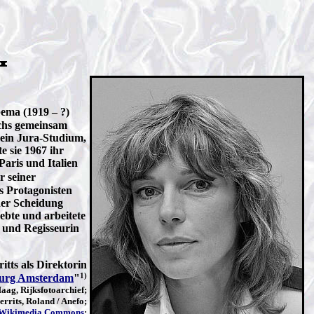
ema (1919 – ?)
chs gemeinsam
ein Jura-Studium,
e sie 1967 ihr
aris und Italien
r seiner
s Protagonisten
der Scheidung
ebte und arbeitete
n und Regisseurin
tts als Direktorin
1)
urg Amsterdam
"
aag, Rijksfotoarchief;
rits, Roland / Anefo;
Wikimedia Commons
;