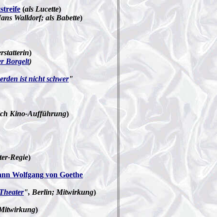
streife
(
als
Lucette
)
ans Walldorf; als Babette
)
rstatterin
)
er Borgelt
)
erden ist nicht schwer
"
auch Kino-Aufführung
)
ter-Regie
)
ann Wolfgang von Goethe
Theater
", Berlin; Mitwirkung
)
Mitwirkung
)