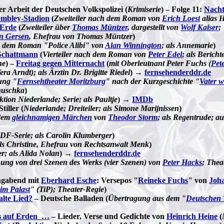
r Arbeit der Deutschen Volkspolizei (
Krimiserie
) – Folge 11:
Nacht
embley-Stadion
(
Zweiteiler nach dem Roman von
Erich Loest
alias H
 Erde
(
Zweiteiler über
Thomas Müntzer
, dargestellt von
Wolf Kaiser
;
on Gersen
, Ehefrau von Thomas Müntzer
)
 dem Roman "Police Alibi" von
Alan Winnington
; als
Annemarie
)
 Schattmann
(
Vierteiler nach dem Roman von
Peter Edel
; als Berichte
he
) –
Freitag gegen Mitternacht
(
mit Oberleutnant Peter Fuchs (
Pet
ra Arndt); als Ärztin Dr. Brigitte Riedel
) →
fernsehenderddr.de
ung "
Fernsehtheater Moritzburg
" nach der Kurzgeschichte "
Vater w
nuschka
)
tion Niederlande; Serie; als Paultje
) →
IMDb
iller (
Niederlande; Dreiteiler; als Simone Marijnissen
)
dem
gleichnamigen Märchen
von
Theodor Storm
; als Regentrude; 
DF-Serie; als Carolin Klumberger
)
ls
Christine, Ehefrau von Rechtsanwalt Menk
)
er; als Alida Nolan
) →
fernsehenderddr.de
ung von drei Szenen des Werks (vier Szenen) von
Peter Hacks
; Thea
agabend mit
Eberhard Esche
: Versepos "
Reineke Fuchs
" von
Joh
im Palast
" (TiP); Theater-Regie
)
alte Lied?
– Deutsche Balladen (
Übertragung aus dem "
Deutschen 
os auf Erden …
– Lieder, Verse und Gedichte von
Heinrich Heine
(