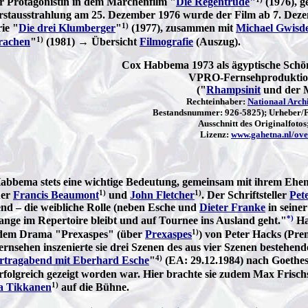
der Protagonistin in dem Märchenfilm "
Die Regentrude
"
(1976), g
rstausstrahlung am 25. Dezember 1976 wurde der Film ab 7. Deze
1)
ie "
Die drei Klumberger
"
(1977), zusammen mit
Michael Gwisd
1)
rachen
"
(1981) → Übersicht
Filmografie
(Auszug).
Cox Habbema 1973 als ägyptische Schön
VPRO-Fernsehproduktion
("
Rhampsinit
und der M
Rechteinhaber:
Nationaal Arch
Bestandsnummer: 926-5825); Urheber/Fot
Ausschnitt des Originalfotos
Lizenz:
www.gahetna.nl/ove
Habbema stets eine wichtige Bedeutung, gemeinsam mit ihrem Ehe
1)
1)
ner
Francis Beaumont
und
John Fletcher
. Der Schriftsteller
Pet
end – die weibliche Rolle (neben Esche und
Dieter Franke
in seine
*)
lange im Repertoire bleibt und auf Tournee ins Ausland geht."
Ha
1)
 dem Drama "Prexaspes" (über
Prexaspes
) von Peter Hacks (Pre
rnsehen inszenierte sie drei Szenen des aus vier Szenen bestehen
4)
rtragabend mit Eberhard Esche
"
(EA: 29.12.1984) nach Goethes
erfolgreich gezeigt worden war. Hier brachte sie zudem Max Frisc
1)
a Tikkanen
auf die Bühne.