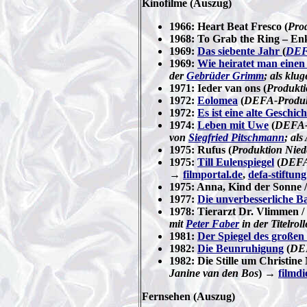
Kinofilme
(Auszug)
1966: Heart Beat Fresco (
Prod
1968: To Grab the Ring – Enke
1969:
Das siebente Jahr
(
DE
1969:
Wie heiratet man einen
der
Gebrüder Grimm
; als klu
1971: Ieder van ons (
Produkti
1972:
Eolomea
(
DEFA-Produkti
1972:
Es ist eine alte Geschich
1974:
Leben mit Uwe
(
DEFA-P
von
Siegfried Pitschmann
; als
1975: Rufus (
Produktion Niede
1975:
Till Eulenspiegel
(
DEFA-
→
filmportal.de
,
defa-stiftung
1975: Anna, Kind der Sonne /
1977:
Die unverbesserliche B
1978: Tierarzt Dr. Vlimmen 
mit
Peter Faber
in der Titelroll
1981:
Der Spiegel des große
1982:
Die Beunruhigung
(
DEF
1982: Die Stille um Christine 
Janine van den Bos
) →
filmdi
Fernsehen
(Auszug)