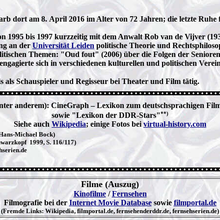
rb dort am 8. April 2016 im Alter von 72 Jahren; die letzte Ruhe 
n 1995 bis 1997 kurzzeitig mit dem Anwalt Rob van de Vijver (193
ung an der
Universität Leiden
politische Theorie und Rechtsphilosop
litischen Themen: "Oud fout" (2006) über die Folgen der Senioren-P
engagierte sich in verschiedenen kulturellen und politischen Vere
 als Schauspieler und Regisseur bei Theater und Film tätig.
unter anderem): CineGraph – Lexikon zum deutschsprachigen Fil
**)
sowie "Lexikon der DDR-Stars"
Siehe auch
Wikipedia
; einige Fotos bei
virtual-history.com
 Hans-Michael Bock)
warzkopf 1999, S. 116/117)
hserien.de
Filme (Auszug)
Kinofilme
/
Fernsehen
Filmografie bei der
Internet Movie Database
sowie
filmportal.de
(Fremde Links: Wikipedia, filmportal.de, fernsehenderddr.de, fernsehserien.de)