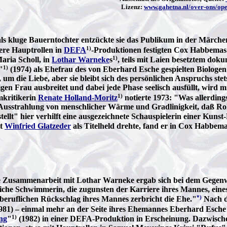
Lizenz:
www.gahetna.nl/over-ons/op
als kluge Bauerntochter entzückte sie das Publikum in der Märch
1)
tere Hauptrollen in
DEFA
-Produktionen festigten Cox Habbemas R
1)
Maria Scholl, in
Lothar Warneke
s
, teils mit Laien besetztem d
1)
"
(1974) als Ehefrau des von Eberhard Esche gespielten Biologen 
e, um die Liebe, aber sie bleibt sich des persönlichen Anspruchs st
gen Frau ausbreitet und dabei jede Phase seelisch ausfüllt, wird 
1)
mkritikerin
Renate Holland-Moritz
notierte 1973: "Was allerdin
rke Ausstrahlung von menschlicher Wärme und Gradlinigkeit, daß Ro
tellt" hier verhilft eine ausgezeichnete Schauspielerin einer Kuns
it
Winfried Glatzeder
als Titelheld drehte, fand er in Cox Habbem
e Zusammenarbeit mit Lothar Warneke ergab sich bei dem Gegenw
eiche Schwimmerin, die zugunsten der Karriere ihres Mannes, eine
*)
beruflichen Rückschlag ihres Mannes zerbricht die Ehe."
Nach d
981) – einmal mehr an der Seite ihres Ehemannes Eberhard Esche –
1)
ng
"
(1982) in einer DEFA-Produktion in Erscheinung. Dazwische