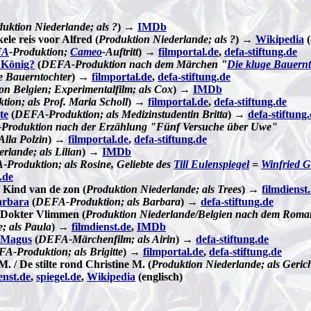
uktion Niederlande; als ?
) →
IMDb
le reis voor Alfred (
Produktion Niederlande; als ?
) →
Wikipedia
(
FA
-Produktion;
Cameo
-Auftritt
)
→
filmportal.de
,
defa-stiftung.de
 König?
(
DEFA-Produktion nach dem Märchen "
Die kluge Bauernt
ge Bauerntochter
) →
filmportal.de
,
defa-stiftung.de
on Belgien; Experimentalfilm; als Cox
) →
IMDb
on; als Prof. Maria Scholl
) →
filmportal.de
,
defa-stiftung.de
te
(
DEFA-Produktion; als Medizinstudentin Britta
) →
defa-stiftung
roduktion nach der Erzählung "Fünf Versuche über Uwe"
 Alla Polzin
)
→
filmportal.de
,
defa-stiftung.de
rlande; als Lilian
) →
IMDb
Produktion; als Rosine, Geliebte des
Till Eulenspiegel
=
Winfried G
.de
 Kind van de zon (
Produktion Niederlande; als Trees
) →
filmdienst
arbara
(
DEFA-Produktion; als Barbara
) →
defa-stiftung.de
/ Dokter Vlimmen (
Produktion Niederlande/Belgien nach dem Rom
e; als Paula
) →
filmdienst.de
,
IMDb
n Magus
(
DEFA-Märchenfilm; als Airin
) →
defa-stiftung.de
A-Produktion; als Brigitte
) →
filmportal.de
,
defa-stiftung.de
M. / De stilte rond Christine M. (
Produktion Niederlande; als Gerich
enst.de
,
spiegel.de
,
Wikipedia
(englisch)