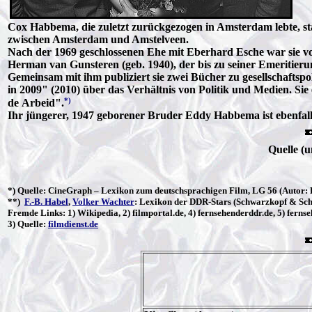
Cox Habbema, die zuletzt zurückgezogen in Amsterdam lebte, sta
zwischen Amsterdam und Amstelveen.
Nach der 1969 geschlossenen Ehe mit Eberhard Esche war sie vo
Herman van Gunsteren (geb. 1940), der bis zu seiner Emeritier
Gemeinsam mit ihm publiziert sie zwei Bücher zu gesellschaftspo
in 2009" (2010) über das Verhältnis von Politik und Medien. Sie 
*)
de Arbeid".
Ihr jüngerer, 1947 geborener Bruder Eddy Habbema ist ebenfalls
Quelle (
*) Quelle:
CineGraph
– Lexikon zum deutschsprachigen Film, LG 56 (Autor:
**
)
F.-B. Habel
,
Volker Wachter
: Lexikon der DDR-Stars (Schwarzkopf & Sch
Fremde Links: 1) Wikipedia, 2) filmportal.de, 4) fernsehenderddr.de, 5) fernse
3) Quelle:
filmdienst.de