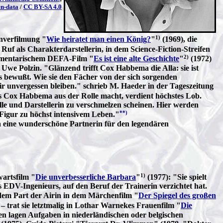
en-data
/
CC BY-SA 4.0
1)
enverfilmung "
Wie heiratet man einen König?
"
(1969), die
uf als Charakterdarstellerin, in dem Science-Fiction-Streifen
2)
okumentarischem DEFA-Film "
Es ist eine alte Geschichte
"
(1972)
Uwe Polzin. "Glänzend trifft Cox Habbema die Alla: sie ist
ets bewußt. Wie sie den Fächer von der sich sorgenden
mir unvergessen bleiben." schrieb M. Haeder in der Tageszeitung
gs Cox Habbema aus der Rolle macht, verdient höchstes Lob.
lle und Darstellerin zu verschmelzen scheinen. Hier werden
**)
t-Figur zu höchst intensivem Leben."
a eine wunderschöne Partnerin für den legendären
1)
artsfilm "
Die unverbesserliche Barbara
"
(1977): "Sie spielt
s EDV-Ingenieurs, auf den Beruf der Trainerin verzichtet hat.
em Part der Airin in dem Märchenfilm "
Der Spiegel des großen
 trat sie letztmalig in Lothar Warnekes Frauenfilm "
Die
n lagen Aufgaben in niederländischen oder belgischen