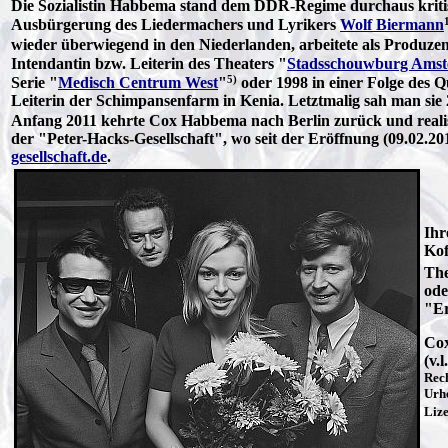
Die Sozialistin Habbema stand dem DDR-Regime durchaus kritis
Ausbürgerung des Liedermachers und Lyrikers
Wolf Biermann
wieder überwiegend in den Niederlanden, arbeitete als Produze
Intendantin bzw. Leiterin des Theaters "
Stadsschouwburg Ams
5)
Serie "
Medisch Centrum West
"
oder 1998 in einer Folge des 
Leiterin der Schimpansenfarm in Kenia. Letztmalig sah man sie
Anfang 2011 kehrte Cox Habbema nach Berlin zurück und reali
der "Peter-Hacks-Gesellschaft", wo seit der Eröffnung (09.02.
gesellschaft.de
.
Ihr
Kof
The
ode
"Er
Cox
(v.l
Rec
Urhe
Liz