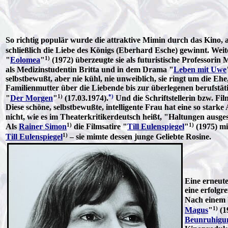
So richtig populär wurde die attraktive Mimin durch das Kino, 
schließlich die Liebe des Königs (Eberhard Esche) gewinnt. Wei
1)
"
Eolomea
"
(1972) überzeugte sie als futuristische Professorin 
als Medizinstudentin Britta und in dem Drama "
Leben mit Uwe
selbstbewußt, aber nie kühl, nie unweiblich, sie ringt um die Eh
Familienmutter über die Liebende bis zur überlegenen berufstäti
1)
*)
"
Der Morgen
"
(17.03.1974).
Und die Schriftstellerin bzw. Fil
Diese schöne, selbstbewußte, intelligente Frau hat eine so sta
nicht, wie es im Theaterkritikerdeutsch heißt, "Haltungen ausges
1)
1)
Als
Rainer Simon
die Filmsatire "
Till Eulenspiegel
"
(1975) m
1)
Till Eulenspiegel
– sie mimte dessen junge Geliebte Rosine.
Eine erneut
eine erfolgr
Nach einem 
1)
Magus
"
(1
Beunruhigu