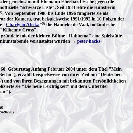
nstler gemeinsam mit Ehemann Eberhard Esche gegen die
noffizielle "schwarze Liste". Seit 1984 lebte die Künstlerin
1)
. Von September 1986 bis Ende 1996 fungierte sie als
r der Kamera, trat beispielsweise 1991/1992 in 10 Folgen der
5)
e "
Charly in Afrika
"
die Hanneke de Vaal, holländische
 "Kilkenny Cross".
 gründete mit der kleinen Bühne "Habbema" eine Spielstätte
leinkunstabende veranstaltet wurden →
peter-hacks-
m 60. Geburtstag Anfang Februar 2004 unter dem Titel "Mein
erlin"), erzählt beispielsweise von ihrer Zeit am "Deutschen
)
) und von ihren Begegnungen mit bekannten Persönlichkeiten
zierte sie "Die neue Leichtigkeit" mit dem Untertitel
aar").
he
24-9650)