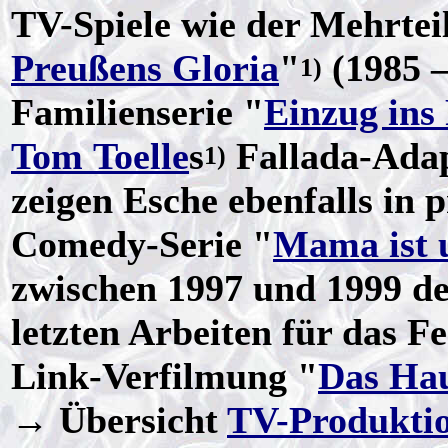
TV-Spiele wie der Mehrtei
Preußens Gloria
"
(1985 –
1)
Familienserie "
Einzug ins
Tom Toelle
s
Fallada-Adap
1)
zeigen Esche ebenfalls in 
Comedy-Serie "
Mama ist 
zwischen 1997 und 1999 d
letzten Arbeiten für das F
Link-Verfilmung "
Das Hau
→ Übersicht
TV-Produkti