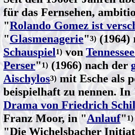
für das Fernsehen, ambiti
"
Rolando Gomez ist vers
"
Glasmenagerie
"
(1964)
3)
Schauspiel
von
Tennessee
1)
Perser
"
(1966) nach der
1)
Aischylos
mit Esche als 
3)
beispielhaft zu nennen. In 
Drama von Friedrich Schil
Franz Moor, in "
Anlauf
"
1)
"Die Wichelsbacher Initia