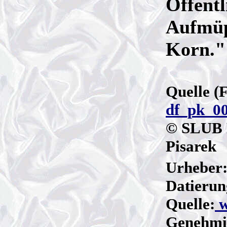
Öffentl
Aufmüp
Korn."
Quelle (
df_pk_0
© SLUB 
Pisarek
Urheber
Datierun
Quelle:
w
Genehmig