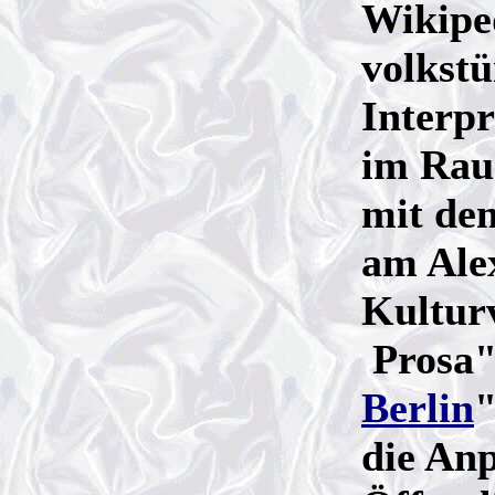
Wikiped
volkst
Interpr
im Rau
mit dem
am Ale
Kulturv
Prosa"
Berlin
die An