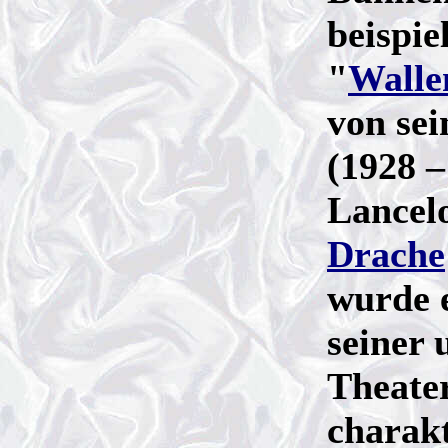
beispie
"
Walle
von se
(1928 –
Lancel
Drache
wurde e
seiner 
Theater
charakt