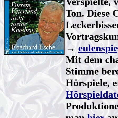
Verspielte,
Ton. Diese C
Leckerbisse
Vortragskuns
→
eulenspi
Mit dem cha
Stimme bere
Hörspiele, 
Hörspielda
Produktione
man
hier
am