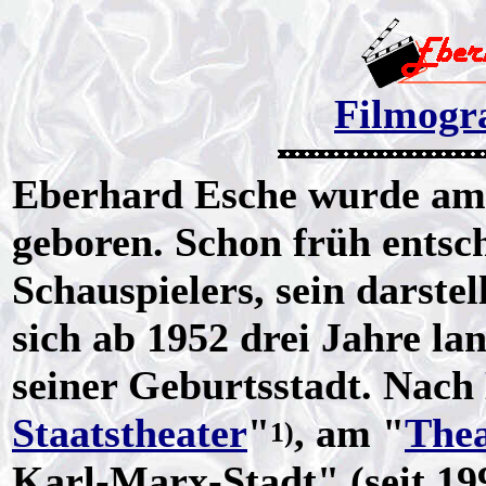
Filmogra
Eberhard Esche wurde am 
geboren. Schon früh entsch
Schauspielers, sein darste
sich ab 1952 drei Jahre la
seiner Geburtsstadt. Nac
Staatstheater
"
, am "
Thea
1)
Karl-Marx-Stadt" (seit 19