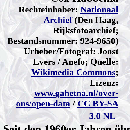
Rechteinhaber:
Nationaal
Archief
(Den Haag,
Rijksfotoarchief;
Bestandsnummer: 924-9650)
Urheber/Fotograf: Joost
Evers / Anefo; Quelle:
Wikimedia Commons
;
Lizenz:
www.gahetna.nl/over-
ons/open-data
/
CC BY-SA
3.0 NL
Seit den 1960er Jahren ü