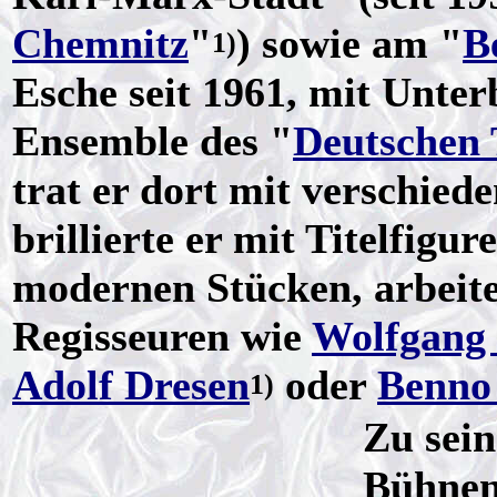
Chemnitz
"
) sowie am "
B
1)
Esche seit 1961, mit Unte
Ensemble des "
Deutschen 
trat er dort mit verschied
brillierte er mit Titelfigu
modernen Stücken, arbeit
Regisseuren wie
Wolfgang
Adolf Dresen
oder
Benno
1)
Zu sei
Bühnen