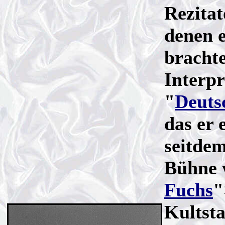
Rezita
denen e
brachte
Interpr
"
Deuts
das er 
seitde
Bühne 
Fuchs
"
Kultsta