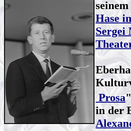
seinem 
Hase i
Sergei
Theater
Eberhar
Kultur
Prosa
in der 
Alexan