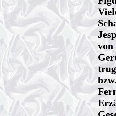
Figu
Viel
Scha
Jesp
von 
Ger
trug
bzw
Fern
Erzä
Ges