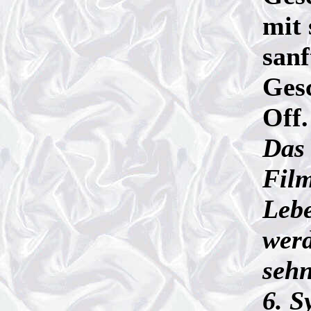
mit 
san
Gesc
Off.
Das
Film
Lebe
werd
sehn
6. S