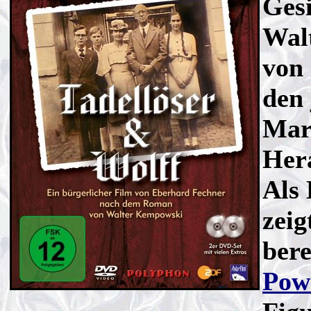
Ges
Wal
von 
den 
Mar
Her
Als
zeig
bere
Pow