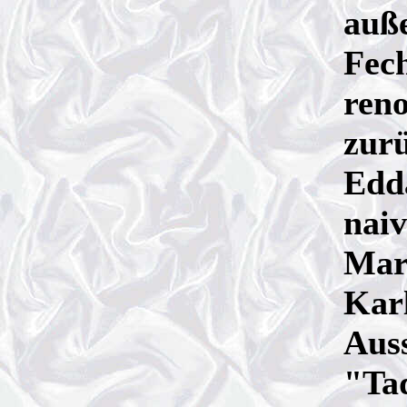
auß
Fech
reno
zurü
Edda
nai
Mar
Karl
Aus
"Ta