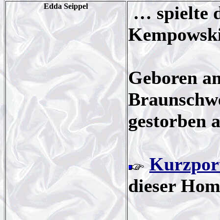
Edda Seippel
… spielte 
Kempowski
Geboren am
Braunschwe
gestorben 
Kurzport
dieser Ho