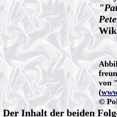
"Pat
Pete
Wik
Abbi
freun
von 
(
www.
© Po
Der Inhalt der beiden Fol