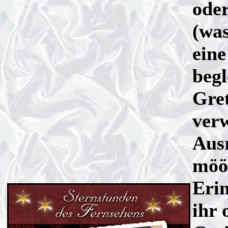
ode
(was
eine
begl
Gre
verw
Ausr
mööö
Erin
ihr 