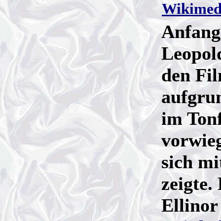
Wikimed
Anfang
Leopold
den Fi
aufgru
im Ton
vorwieg
sich m
zeigte.
Ellinor