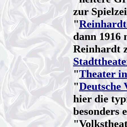
zur Spielze
"
Reinhard
dann 1916 n
Reinhardt 
Stadttheate
"
Theater in
"
Deutsche 
hier die t
besonders e
"Volkstheat