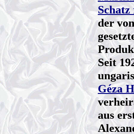
Schatz 
der vo
gesetzt
Produk
Seit 19
ungaris
Géza H
verheir
aus er
Alexan