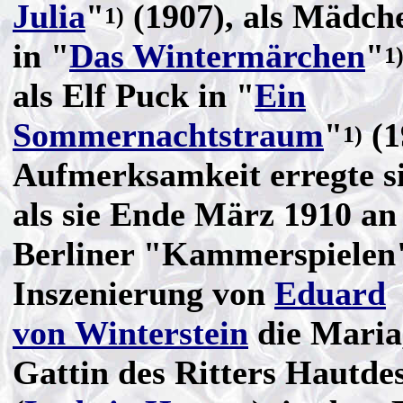
Julia
"
(1907), als Mädch
1)
in "
Das Wintermärchen
"
1
als Elf Puck in "
Ein
Sommernachtstraum
"
(1
1)
Aufmerksamkeit erregte si
als sie Ende März 1910 an
Berliner "Kammerspielen"
Inszenierung von
Eduard
von Winterstein
die Maria
Gattin des Ritters Hautde