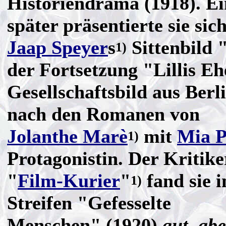
Historiendrama (1918). Ei
später präsentierte sie sich
Jaap Speyer
s
Sittenbild 
1)
der Fortsetzung "Lillis Eh
Gesellschaftsbild aus Berl
nach den Romanen von
Jolanthe Marè
mit
Mia 
1)
Protagonistin. Der Kritike
"
Film-Kurier
"
fand sie 
1)
Streifen "Gefesselte
Menschen" (1920)
gut, ab