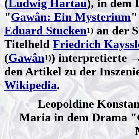
(
Ludwig Hartau
), in dem
"
Gawân: Ein Mysterium
"
Eduard Stucken
an der S
1)
Titelheld
Friedrich Kayssl
(
Gawân
) interpretierte 
1)
den Artikel zu der Inszeni
Wikipedia
.
Leopoldine Konstant
Maria in dem Drama "