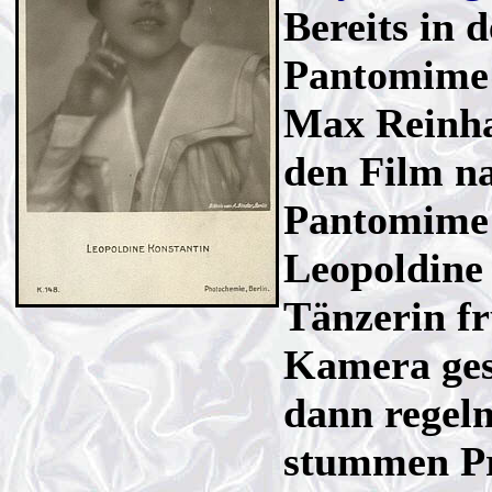
Bereits in 
Pantomime
Max Reinha
den Film n
Pantomime
Leopoldine 
Tänzerin f
Kamera ges
dann regel
stummen Pr