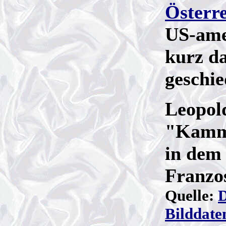
Österre
US-ame
kurz d
geschi
Leopol
"Kamme
in dem
Franzos
Quelle:
D
Bilddat