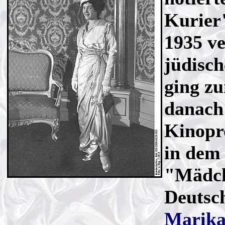
Kurier"
1935 ve
jüdisc
ging zu
danach 
Kinopro
in dem
"Mädch
Deutsc
Marika