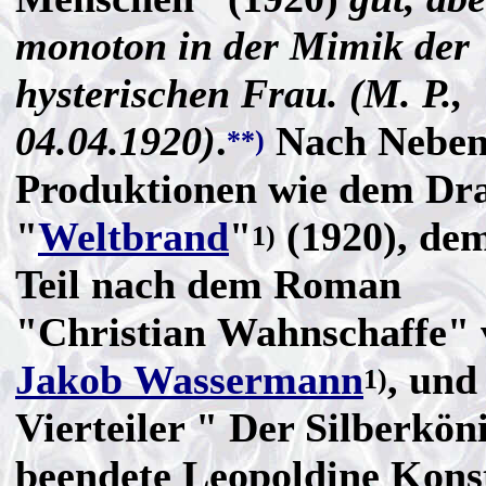
monoton in der Mimik der
hysterischen Frau. (M. P.,
04.04.1920)
.
Nach Nebenr
**)
Produktionen wie dem D
"
Weltbrand
"
(1920), dem
1)
Teil nach dem Roman
"Christian Wahnschaffe" 
Jakob Wassermann
, und
1)
Vierteiler " Der Silberkön
beendete Leopoldine Kons