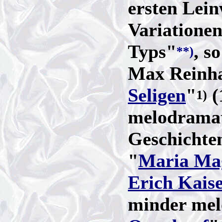
ersten Lein
Variationen
Typs"
, s
**)
Max Reinha
Seligen
"
(
1)
melodramat
Geschichte
"
Maria Ma
Erich Kaise
minder mel