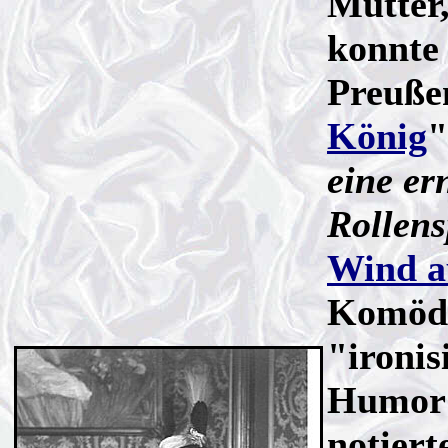
Mutter,
konnte
Preuße
König
"
eine er
Rollens
Wind a
Komödi
"ironis
Humor 
notier