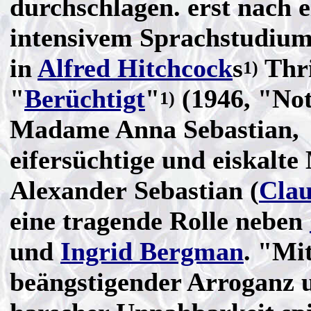
durchschlagen. erst nach 
intensivem Sprachstudium 
in
Alfred Hitchcock
s
Thri
1)
"
Berüchtigt
"
(1946, "Not
1)
Madame Anna Sebastian,
eifersüchtige und eiskalte
Alexander Sebastian (
Clau
eine tragende Rolle neben
und
Ingrid Bergman
. "Mit
beängstigender Arroganz 