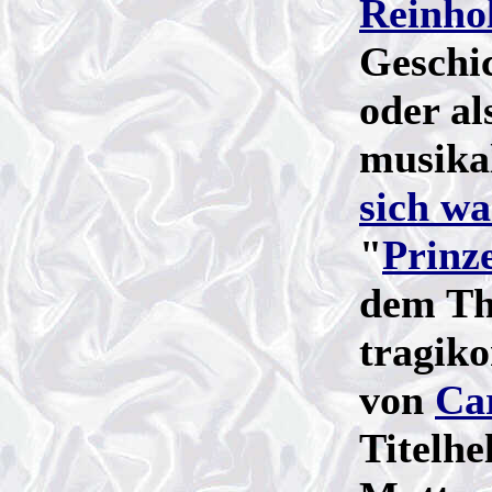
Reinho
Geschi
oder a
musika
sich w
"
Prinz
dem Th
tragik
von
Ca
Titelhe