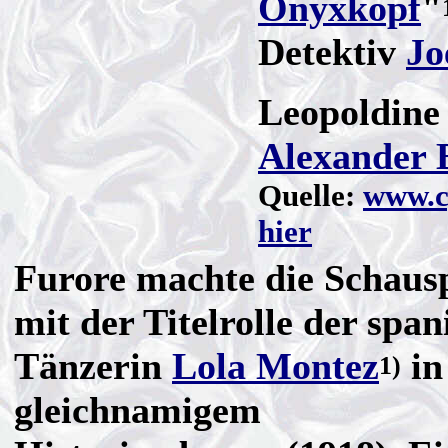
Onyxkopf
"
Detektiv
Jo
Leopoldine 
Alexander 
Quelle:
www.c
hier
Furore machte die Schausp
mit der Titelrolle der spa
Tänzerin
Lola Montez
in
1)
gleichnamigem