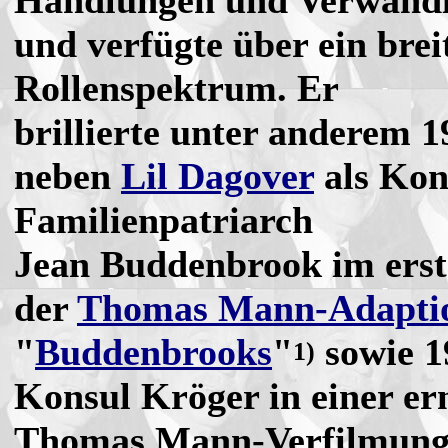
Handlungen und Verwand
und verfügte über ein brei
Rollenspektrum. Er
brillierte unter anderem 1
neben
Lil Dagover
als Kon
Familienpatriarch
Jean Buddenbrook im erst
der
Thomas Mann-Adapti
"
Buddenbrooks
"
sowie 1
1)
Konsul Kröger in einer er
Thomas Mann-Verfilmung