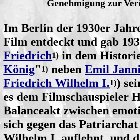
Genehmigung zur Verö
Im Berlin der 1930er Jah
Film entdeckt und gab 193
Friedrich
in dem Histori
1)
König
"
neben
Emil Jann
1)
Friedrich Wilhelm I.
) se
1)
es dem Filmschauspieler H
Balanceakt zwischen emot
sich gegen das Patriarchat
Wilhelm I. auflehnt, und 