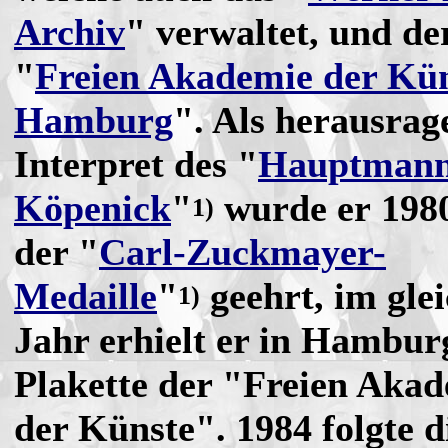
Archiv
" verwaltet, und de
"
Freien Akademie der Kün
Hamburg
". Als herausrag
Interpret des "
Hauptmann
Köpenick
"
wurde er 198
1)
der "
Carl-Zuckmayer-
Medaille
"
geehrt, im gle
1)
Jahr erhielt er in Hambur
Plakette der "Freien Aka
der Künste". 1984 folgte d