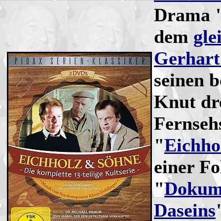
Drama 
dem
gle
Gerhar
seinen 
Knut dre
Fernseh
"
Eichho
einer Fo
"
Dokume
Daseins