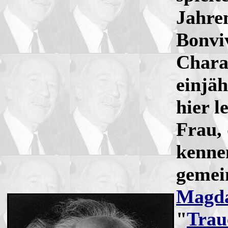
Jahre
Bonvi
Charak
einjä
hier l
Frau,
kenne
gemei
Magda
"
Trau