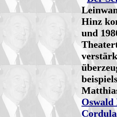
Leinwa
Hinz kon
und 198
Theatert
verstärk
überzeu
beispiel
Matthia
Oswald
Cordula