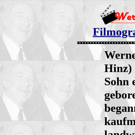
Filmogra
Werne
Hinz)
Sohn 
gebor
begann
kaufm
landwi