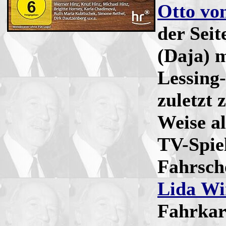
Otto vo
der Seit
(Daja) m
Lessing
zuletzt 
Weise al
TV-Spie
Fahrsch
Lida Wi
Fahrkar