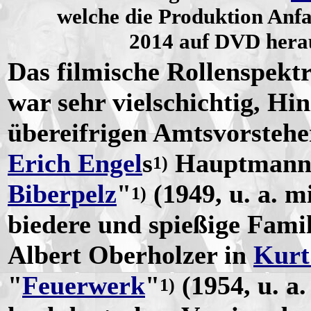
welche die Produktion Anf
2014 auf DVD hera
Das filmische Rollenspekt
war sehr vielschichtig, Hi
übereifrigen Amtsvorsteh
Erich Engel
s
Hauptmann-
1)
Biberpelz
"
(1949, u. a. m
1)
biedere und spießige Fami
Albert Oberholzer in
Kurt
"
Feuerwerk
"
(1954, u. a
1)