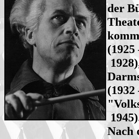
der B
Theat
komme
(1925 
1928),
Darms
(1932 
"Volk
1945)
Nach d