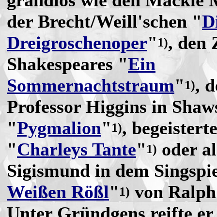
grandios wie den Mackie 
der Brecht/Weill'schen "
D
Dreigroschenoper
"
, den 
1)
Shakespeares "
Ein
Sommernachtstraum
"
, 
1)
Professor Higgins in Shaw
"
Pygmalion
"
, begeistert
1)
"
Charleys Tante
"
oder al
1)
Sigismund in dem Singspie
Weißen Rößl
"
von Ralph
1)
Unter Gründgens reifte e