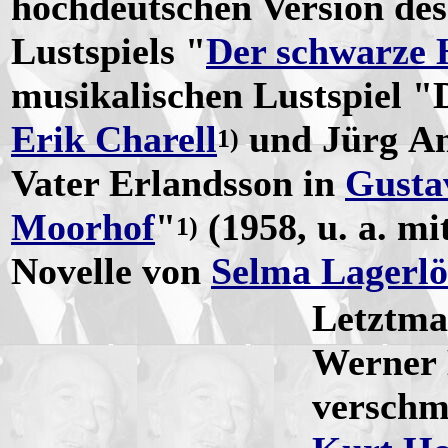
hochdeutschen Version de
Lustspiels "
Der schwarze 
musikalischen Lustspiel 
Erik Charell
und Jürg Am
1)
Vater Erlandsson in
Gusta
Moorhof
"
(1958, u. a. mi
1)
Novelle von
Selma Lagerlö
Letztmal
Werner H
verschm