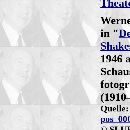
Theat
Werne
in "
De
Shake
1946 
Schau
fotogr
(1910
Quelle
pos_00
© SLUB