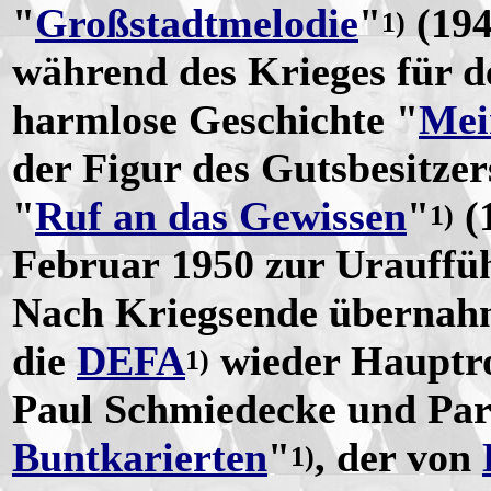
"
Großstadtmelodie
"
(194
1)
während des Krieges für d
harmlose Geschichte "
Mei
der Figur des Gutsbesitze
"
Ruf an das Gewissen
"
(1
1)
Februar 1950 zur Urauffüh
Nach Kriegsende übernah
die
DEFA
wieder Hauptro
1)
Paul Schmiedecke und Pa
Buntkarierten
"
, der von
1)