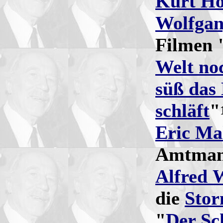
Kurt H
Wolfgan
Filmen 
Welt no
süß das
schläft
"
Eric Ma
Amtman
Alfred 
die
Stor
"
Der Sc