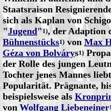
Staatsraison Resignierende
sich als Kaplan von Schigo
"
Jugend
"
, der Adaption
1)
Bühnenstücks
von
Max H
1)
Géza von Bolváry
s
Propa
1)
der Rolle des jungen Leutn
Tochter jenes Mannes liebt
Popularität. Prägnante, hi
beispielsweise als
Kronprin
von
Wolfgang Liebeneiner