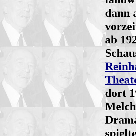
dann 
vorzei
ab 192
Schau
Reinh
Theat
dort 
Melch
Dram
spiel