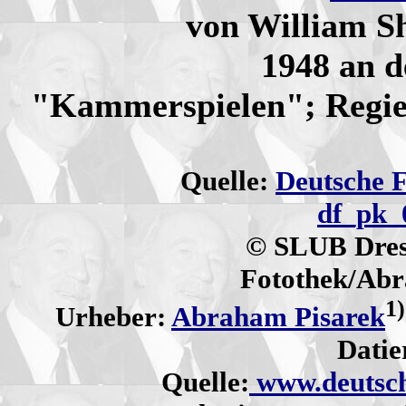
von William S
1948 an d
"Kammerspielen"; Regi
Quelle:
Deutsche 
df_pk_
© SLUB Dres
Fotothek/Abr
1)
Urheber:
Abraham Pisarek
Datie
Quelle:
www.deutsch