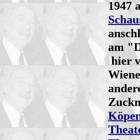
1947 
Schau
anschl
am "D
hier 
Wiene
ander
Zuckm
Köpen
Theat