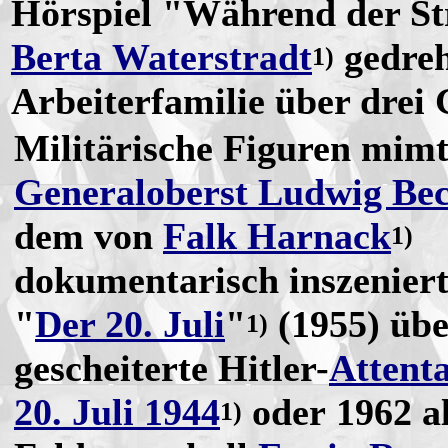
Hörspiel "Während der S
Berta Waterstradt
gedreh
1)
Arbeiterfamilie über drei
Militärische Figuren mimte
Generaloberst Ludwig Be
dem von
Falk Harnack
1)
dokumentarisch inszenier
"
Der 20. Juli
"
(1955) übe
1)
gescheiterte Hitler-
Attent
20. Juli 1944
oder 1962 a
1)