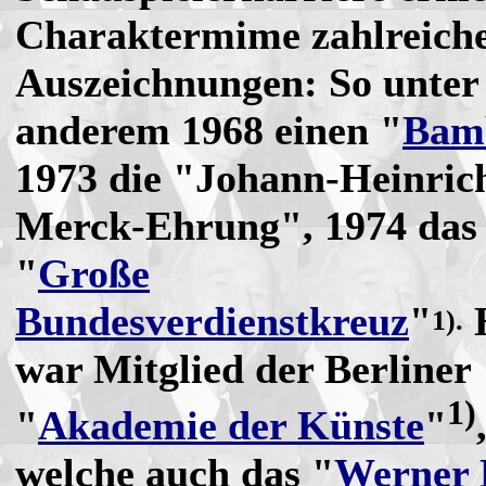
Charaktermime zahlreich
Auszeichnungen: So unter
anderem 1968 einen "
Bam
1973 die "Johann-Heinric
Merck-Ehrung", 1974 das
"
Große
Bundesverdienstkreuz
"
1).
war Mitglied der Berliner
1)
"
Akademie der Künste
"
welche auch das "
Werner 