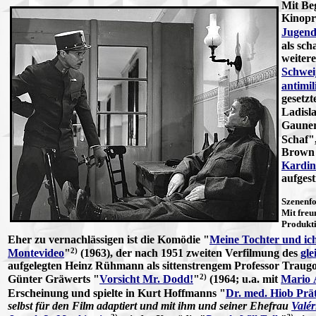
Mit Beg
Kinopr
Jugend
als sch
weitere
Schwei
antimil
gesetz
Ladisla
Gaune
Schaf"
Brown 
Kardin
aufges
Szenenfo
Mit fre
Produkt
Eher zu vernachlässigen ist die Komödie "
Meine Tochter und ic
2)
Montevideo
"
(1963), der nach 1951 zweiten Verfilmung des
gl
aufgelegten Heinz Rühmann als sittenstrengem Professor Trau
2)
Günter Gräwerts "
Vorsicht Mr. Dodd!
"
(1964; u.a. mit
Mario 
Erscheinung und spielte in Kurt Hoffmanns "
Dr. med. Hiob Prä
selbst für den Film adaptiert und mit ihm und seiner Ehefrau
Valér