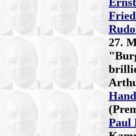
Ernst
Frie
Rudol
27. M
"Burg
brill
Arthu
Hand
(Prem
Paul
Kamme