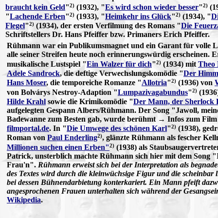
2)
2)
braucht kein Geld
"
(1932), "
Es wird schon wieder besser
"
(19
2)
2)
"
Lachende Erben
"
(1933), "
Heimkehr ins Glück
"
(1934), "
D
2)
Flegel
"
(1934), der ersten Verfilmung des Romans "
Die Feuer
Schriftstellers Dr. Hans Pfeiffer bzw. Primaners Erich Pfeiffer.
Rühmann war ein Publikumsmagnet und ein Garant für volle Li
alle seiner Streifen heute noch erinnerungswürdig erscheinen. 
2)
musikalische Lustspiel "
Ein Walzer für dich
"
(1934) mit
Theo 
Adele Sandrock
, die deftige Verwechslungskomödie "
Der Himme
2)
Hans Moser
, die temporeiche Romanze "
Allotria
"
(1936) von
W
2)
von Bolvárys Nestroy-Adaption "
Lumpazivagabundus
"
(1936
Hilde Krahl
sowie die Krimikomödie "
Der Mann, der Sherlock
aufgelegten Gespann Albers/Rühmann. Der Song "Jawoll, meine
Badewanne zum Besten gab, wurde berühmt → Infos zum Film
2)
filmportal.de
. In "
Die Umwege des schönen Karl
"
(1938), ged
2)
Roman von
Paul Enderling
, glänzte Rühmann als fescher Kell
2)
Millionen suchen einen Erben"
(1938) als Staubsaugervertreter
Patrick, unsterblich machte Rühmann sich hier mit dem Song "Ic
Frau'n".
Rühmann erweist sich bei der Interpretation als begna
des Textes wird durch die kleinwüchsige Figur und die scheinb
bei dessen Bühnendarbietung konterkariert. Ein Mann pfeift dazw
angesprochenen Frauen unterhalten sich während der Gesangsein
Wikipedia
.