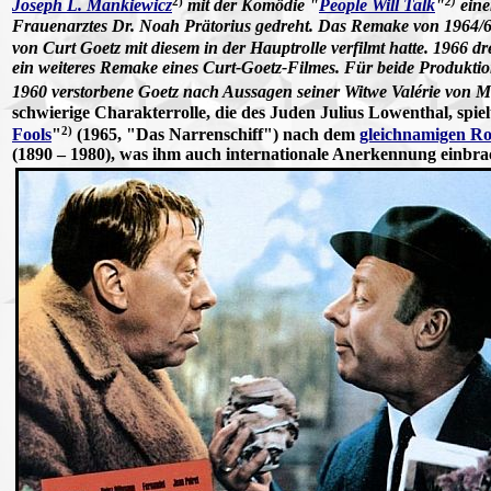
2)
2)
Joseph L. Mankiewicz
mit der Komödie "
People Will Talk
"
eine
Frauenarztes Dr. Noah Prätorius gedreht. Das Remake von 1964/6
von Curt Goetz mit diesem in der Hauptrolle verfilmt hatte. 1966 
ein weiteres Remake eines Curt-Goetz-Filmes. Für beide Produktio
1960 verstorbene Goetz nach Aussagen seiner Witwe Valérie von Ma
schwierige Charakterrolle, die des Juden Julius Lowenthal, spi
2)
Fools
"
(1965, "Das Narrenschiff") nach dem
gleichnamigen R
(1890 – 1980), was ihm auch internationale Anerkennung einbra