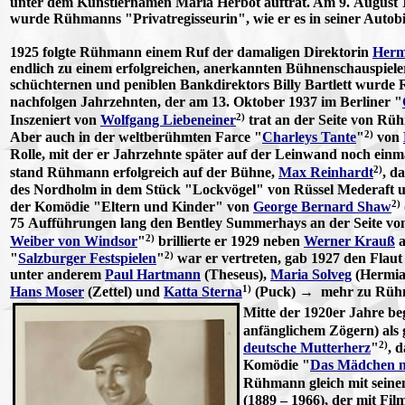
unter dem Künstlernamen Maria Herbot auftrat. Am 9. August 19
wurde Rühmanns "Privatregisseurin", wie er es in seiner Autobi
1925 folgte Rühmann einem Ruf der damaligen Direktorin
Herm
endlich zu einem erfolgreichen, anerkannten Bühnenschauspieler.
schüchternen und peniblen Bankdirektors Billy Bartlett wurde 
nachfolgen Jahrzehnten, der am 13. Oktober 1937 im Berliner "
2)
Inszeniert von
Wolfgang Liebeneiner
trat an der Seite von R
2)
Aber auch in der weltberühmten Farce "
Charleys Tante
"
von
Rolle, mit der er Jahrzehnte später auf der Leinwand noch ein
2)
stand Rühmann erfolgreich auf der Bühne,
Max Reinhardt
, d
des Nordholm in dem Stück "Lockvögel" von Rüssel Mederaft u
2)
der Komödie "Eltern und Kinder" von
George Bernard Shaw
75 Aufführungen lang den Bentley Summerhays an der Seite v
2)
Weiber von Windsor
"
brillierte er 1929 neben
Werner Krauß
a
2)
"
Salzburger Festspielen
"
war er vertreten, gab 1927 den Flaut
unter anderem
Paul Hartmann
(Theseus),
Maria Solveg
(Hermia
1)
Hans Moser
(Zettel) und
Katta Sterna
(Puck) → mehr zu Rühm
Mitte der 1920er Jahre beg
anfänglichem Zögern) als
2)
deutsche Mutterherz
"
, 
Komödie "
Das Mädchen mi
Rühmann gleich mit seine
(1889 – 1966), der mit Fil