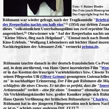
Foto: © Rainer Binder
Das Foto (auch Hintergrun
Das Copyright liegt bei R
Rühmann war wieder gefragt, nach der Tragikomödie "
Brieftr
1)
der Reeperbahn nachts um halb eins
"
(1954) zur dritten Zus
dieses "volkstümlichen Unterhaltungsfilms um zwei erprobte St
8)
angereichert.
Ohrwürmer wie "Auf der Reeperbahn nachts um h
"Kleine Möwe, flieg nach Helgoland", "Einmal noch nach Bomb
Kino-Erlebnis. "Wolfgang Liebeneiners mit leichter Hand inszeni
Nachkriegskinos der Adenauer-Zeit." vermerkt
prisma.de
.
Rühmann tauchte danach in der deutsch-französischen Co-Pro
auf, in dem anrührend, von Hans Quest inszenierten Film "
Wenn
er in das Kostüm des traurigen Varietekünstlers bzw. Clowns T
seinen Pflegesohn Ulli (
Oliver Grimm
) gesungenen Gutenachtli
zu" in nachhaltiger Erinnerung.
Der Film gab Rühmann die Möglic
schlüpfen: die eines Clowns. Er tat dies so perfekt, dass die "
Inter
Artistennadel" verlieh – eine für einen "Amateur" einmalige Aus
Als Verkleidungskünstler bzw. großer Komiker zeigte sich Rühm
Hans Quests Verfilmung der britischen Bühnenfarce "
Charleys
Rühmann hat in der jüngeren Filmgeneration noch keinen Nachf
9)
er ist es." schrieb unter anderem DIE ZEIT.