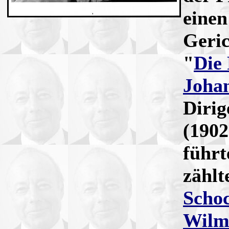
einen
Geric
"
Die
Johan
Dirig
(1902
führt
zähl
Scho
Wilm