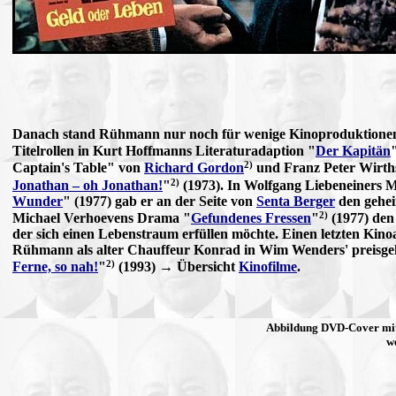
Danach stand Rühmann nur noch für wenige Kinoproduktionen
Titelrollen in Kurt Hoffmanns Literaturadaption "
Der Kapitän
2)
Captain's Table" von
Richard Gordon
und Franz Peter Wirth
2)
Jonathan – oh Jonathan!
"
(1973). In Wolfgang Liebeneiners 
Wunder
" (1977) gab er an der Seite von
Senta Berger
den geheim
2)
Michael Verhoevens Drama "
Gefundenes Fressen
"
(1977) den
der sich einen Lebenstraum erfüllen möchte. Einen letzten Kinoa
Rühmann als alter Chauffeur Konrad in Wim Wenders' preisg
2)
Ferne, so nah!
"
(1993) → Übersicht
Kinofilme
.
Abbildung DVD-Cover mit
w