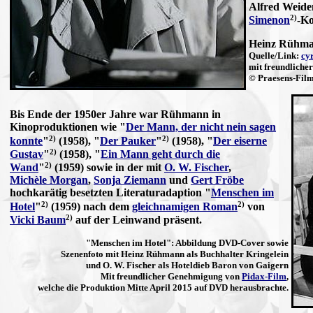
Alfred Weid
2)
Simenon
-K
Heinz Rühman
Quelle/Link:
cy
mit freundliche
© Praesens-Fil
Bis Ende der 1950er Jahre war Rühmann in
Kinoproduktionen wie "
Der Mann, der nicht nein sagen
2)
2)
konnte
"
(1958), "
Der Pauker
"
(1958), "
Der eiserne
2)
Gustav
"
(1958), "
Ein Mann geht durch die
2)
Wand
"
(1959) sowie in der mit
O. W. Fischer
,
Michèle Morgan
,
Sonja Ziemann
und
Gert Fröbe
hochkarätig besetzten Literaturadaption "
Menschen im
2)
2)
Hotel
"
(1959)
nach dem
gleichnamigen Roman
von
2)
Vicki Baum
auf der Leinwand präsent.
"Menschen im Hotel": Abbildung DVD-Cover sowie
Szenenfoto mit Heinz Rühmann als Buchhalter Kringelein
und O. W. Fischer als Hoteldieb Baron von Gaigern
Mit freundlicher Genehmigung von
Pidax-Film
,
welche die Produktion Mitte April 2015 auf DVD herausbrachte.