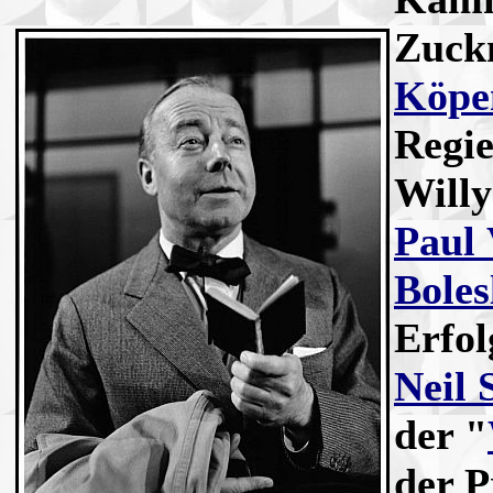
Zuck
Köpe
Regi
Will
Paul
Boles
Erfo
Neil 
der "
der P