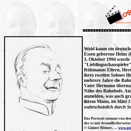
Wohl kaum ein deutsche
Essen geborene Heinz 
3. Oktober 1994 wurde
"Lieblingsschauspieler
Rühmanns Eltern, Herm
ihres zweiten Sohnes He
mehrere Jahre die Bahn
Vater Hermann übernahm
Nähe des Bahnhofs. Au
anmelden, was auch gra
ihrem Mann,
im März 1
wahrscheinlich durch S
Das Portrait stammt von d
der es mir freundlicherweise 
© Günter Rittner, →
www.gue