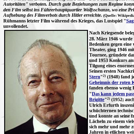
Autoritäten" verboten. Durch gute Beziehungen zum Regime konnt
den Film selbst ins Führerhauptquartier Wolfsschanze, wo eine P
Aufhebung des Filmverbots durch Hitler erreichte.
(Quelle: Wikipedi
Rühmanns letzter Film während des Krieges, das Lustspiel "
Sag
unvollendet.
Nach Kriegsende beleg
28. März 1946 wurde
Bedenken gegen eine w
Theater, ging 1946 mi
Tournee, gründete dan
und 1953 Konkurs anm
Tilgung eines enorme
Seinen ersten Nachkri
2)
Stern
"
(1948) fand j
Geheimnis der roten 
fanden ebenso wenig 
"
Das kann jedem pass
2)
Brigitte
"
(1952; auch
Ulrich Erfurth inszen
schüchternen technis
und konnte an seine f
Lächeln zu einem vie
sich mehr und mehr z
Jahren in etlichen wei