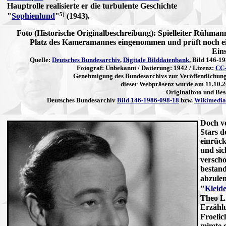
Hauptrolle realisierte er die turbulente Geschichte
5)
"
Sophienlund
"
(1943).
Foto (Historische Originalbeschreibung): Spielleiter Rühman
Platz des Kameramannes eingenommen und prüft noch e
Ein
Quelle:
Deutsches Bundesarchiv
,
Digitale Bilddatenbank
, Bild 146-1
Fotograf: Unbekannt / Datierung: 1942 / Lizenz:
CC-
Genehmigung des Bundesarchivs zur Veröffentlichung
dieser Webpräsenz wurde am 11.10.20
Originalfoto und Be
Deutsches Bundesarchiv
Bild 146-1986-098-18
bzw.
Wikimedi
Doch vo
Stars d
einrück
und sic
verscho
bestand
abzule
"
Kleid
Theo Li
Erzähl
Froelic
mimte e