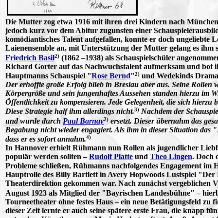
Die Mutter zog etwa 1916 mit ihren drei Kindern nach Münche
jedoch kurz vor dem Abitur zugunsten einer Schauspielerausbil
komödiantisches Talent aufgefallen, konnte er doch ungeliebte 
Laienensemble an, mit Unterstützung der Mutter gelang es ihm 
2)
Friedrich Basil
(1862 –1938) als Schauspielschüler angenommen
Richard Gorter auf das Nachwuchstalent aufmerksam und bot i
2)
Hauptmanns Schauspiel "
Rose Bernd
"
und Wedekinds Drama
Der erhoffte große Erfolg blieb in Breslau aber aus. Seine Rollen 
Körpergröße und sein jungenhaftes Aussehen standen hierzu im Wi
Öffentlichkeit zu kompensieren. Jede Gelegenheit, die sich hierzu bo
3)
Diese Strategie half ihm allerdings nicht.
Nachdem der Schauspiele
2)
und wurde durch
Paul Barnay
ersetzt. Dieser übernahm das g
Begabung nicht wieder engagiert. Als ihm in dieser Situation das 
4)
dass er es sofort annahm.
In Hannover erhielt Rühmann nun Rollen als jugendlicher Liebha
populär werden sollten –
Rudolf Platte
und
Theo Lingen
. Doch 
Probleme schließen, Rühmanns nachfolgendes Engagement im H
Hauptrolle des Billy Bartlett in Avery Hopwoods Lustspiel "Der 
Theaterdirektion gekommen war. Nach zunächst vergeblichen Ve
August 1923 als Mitglied der "Bayrischen Landesbühne" – hierb
Tourneetheater ohne festes Haus – ein neue Betätigungsfeld zu f
dieser Zeit lernte er auch seine spätere erste Frau, die knapp f