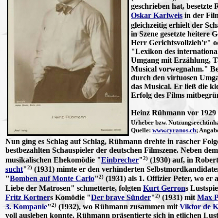
geschrieben hat, besetzt
Oskar Karlweis
in der Fil
gleichzeitig erhielt der S
in Szene gesetzte heitere
Herr Gerichtsvollzieh'r" o
"Lexikon des internationa
Umgang mit Erzählung, Tan
Musical vorwegnahm." B
durch den virtuosen Umga
das Musical. Er ließ die 
Erfolg des Films mitbegrü
Heinz Rühmann vor 1929
Urheber bzw. Nutzungsrechtinh
Quelle:
www.cyranos.ch
;
Angabe
Nun ging es Schlag auf Schlag, Rühmann drehte in rascher Folg
bestbezahlten Schauspieler der deutschen Filmszene. Neben dem
2)
musikalischen Ehekomödie "
Einbrecher
"
(1930) auf, in Rober
2)
sucht
"
(1931) mimte er den verhinderten Selbstmordkandidaten
2)
"
Bomben auf Monte Carlo
"
(1931) als 1. Offizier Peter, wo er
Liebe der Matrosen" schmetterte, folgten
Kurt Gerron
s Lustspie
2)
Fritz Kortner
s Komödie "
Der brave Sünder
"
(1931) mit
Max P
2)
3. Kompanie
"
(1932), wo Rühmann zusammen mit
Viktor de 
voll ausleben konnte. Rühmann präsentierte sich in etlichen Lu