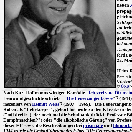
neben
propaga
gleich
Schlag
zahlrei
wirklic
gestell
bekomme
Einlage
fertig g
22. Mai
Heinz 
Foto mit
Urheber/
©
ÖNB
W
Nach Kurt Hoffmanns witzigen Komödie "
Ich vertraue Dir mei
2)
Leinwandgeschichte schrieb – "
Die Feuerzangenbowle
"
(1944)
2)
inszeniert von
Helmut Weiss
(1907 – 1969). "Die Feuerzangenb
Rollen als "Lehrkörper", gehört bis heute zu den Klassikern d
("mit drei F"), der noch mal die Schulbank drückt, Professo
Dampfmaschien?") oder "die alkoholische Gärung" von Profess
dieser HP sowie die Beschreibungen bei
prisma,de
und
filmporta
1944 wurde die Erstaufführung des Films "Die Feuerzangenbowle" 