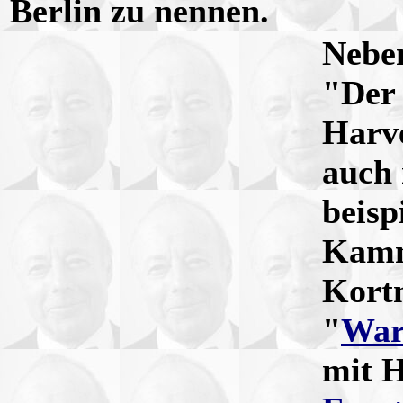
Berlin zu nennen.
Nebe
"Der
Harve
auch 
beisp
Kamm
Kortn
"
War
mit 