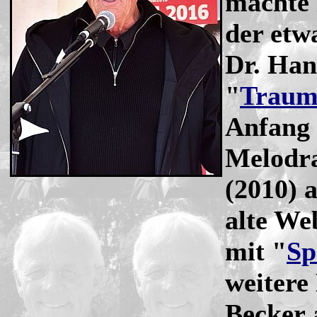
machte 
der etw
Dr. Han
"
Traum
Anfang
Melodr
(2010) a
alte We
mit "
Sp
weitere
Becker 