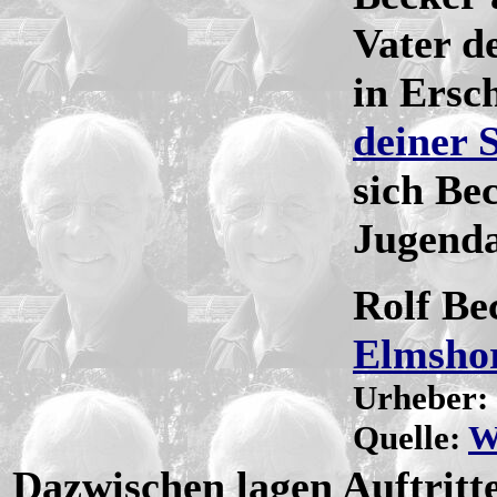
Vater d
in Ersc
deiner S
sich Bec
Jugenda
Rolf Be
Elmsho
Urheber:
Quelle:
W
Dazwischen lagen Auftritt