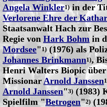
Angela Winkler
in der Ti
1)
Verlorene Ehre der Katha
Staatsanwalt Hach zur Bes
Regie von
Hark Bohm
in 
Mordsee
"
(1976) als Poli
1)
Johannes Brinkmann
, Bi
1)
Henri Walters Biopic übe
Missionar
Arnold Janssen
1
Arnold Janssen
"
(1983) 
3)
Spielfilm "
Betrogen
"
(198
2)