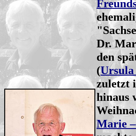
Freunds
ehemali
"Sachse
Dr. Mar
den spä
(
Ursula
zuletzt
hinaus 
Weihnac
Marie –