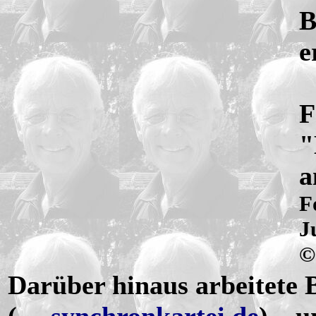
B
e
F
"
a
F
J
©
Darüber hinaus arbeitete 
(→
synchronkartei.de
) – 