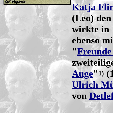
Katja Fli
(Leo) den
wirkte in 
ebenso mi
"
Freunde
zweiteili
Auge
"
(1
1)
Ulrich M
von
Detle