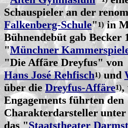
Schauspieler an der reno
Falkenberg-Schule
"
in M
1)
Bühnendebüt gab Becker 
"
Münchner Kammerspiel
"Die Affäre Dreyfus" von
Hans José Rehfisch
und
1)
über die
Dreyfus-Affäre
,
1)
Engagements führten den
Charakterdarsteller unte
das "
Staatstheater Darms