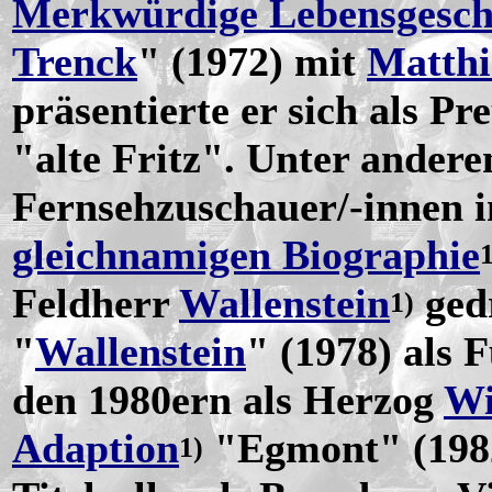
Merkwürdige Lebensgeschi
Trenck
" (1972) mit
Matthi
präsentierte er sich als P
"alte Fritz". Unter andere
Fernsehzuschauer/-innen 
gleichnamigen Biographie
1
Feldherr
Wallenstein
gedr
1)
"
Wallenstein
" (1978) als 
den 1980ern als Herzog
Wi
Adaption
"Egmont" (198
1)