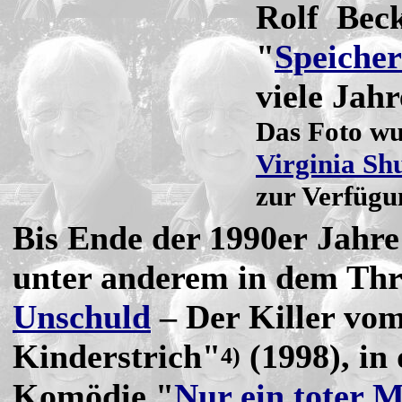
Rolf Bec
"
Speicher
viele Jahr
Das Foto wu
Virginia Sh
zur Verfügun
Bis Ende der 1990er Jahr
unter anderem in dem Thri
Unschuld
– Der Killer vo
Kinderstrich"
(1998), in
4)
Komödie "
Nur ein toter M