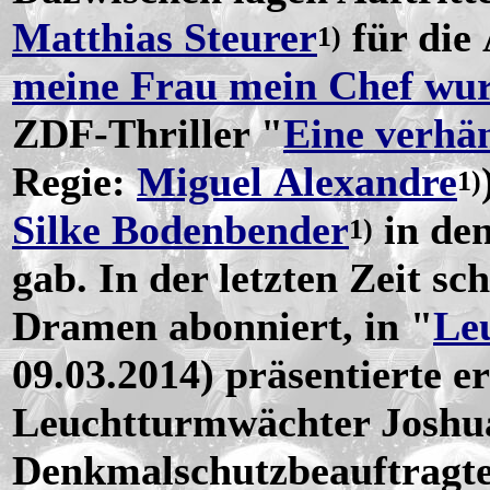
Matthias Steurer
für die
1)
meine Frau mein Chef wu
ZDF-Thriller "
Eine verhä
Regie:
Miguel Alexandre
1)
Silke Bodenbender
in den
1)
gab. In der letzten Zeit sc
Dramen abonniert, in "
Le
09.03.2014) präsentierte er
Leuchtturmwächter Joshua
Denkmalschutzbeauftragte