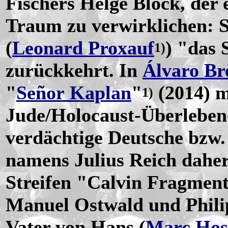
Fischers Helge Block, der 
Traum zu verwirklichen: 
(
Leonard Proxauf
) "das 
1)
zurückkehrt. In
Álvaro Br
"
Señor Kaplan
"
(2014) m
1)
Jude/Holocaust-Überleben
verdächtige Deutsche bzw.
namens Julius Reich daher
Streifen "Calvin Fragmen
Manuel Ostwald und Philipp
Vater von Hans (
Marc Ho