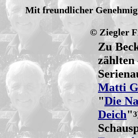
Mit freundlicher Genehmi
© Ziegler
Zu Beck
zählten
Seriena
Matti 
"
Die Na
Deich
"
3
Schausp