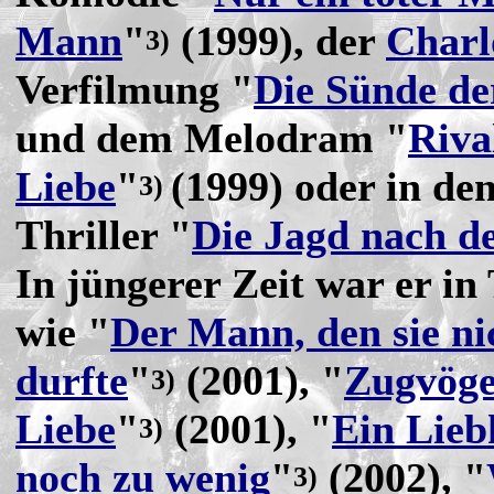
Mann
"
(1999), der
Charl
3)
Verfilmung "
Die Sünde de
und dem Melodram "
Riva
Liebe
"
(1999) oder in de
3)
Thriller "
Die Jagd nach d
In jüngerer Zeit war er i
wie "
Der Mann, den sie ni
durfte
"
(2001), "
Zugvöge
3)
Liebe
"
(2001), "
Ein Liebh
3)
noch zu wenig
"
(2002), "
3)