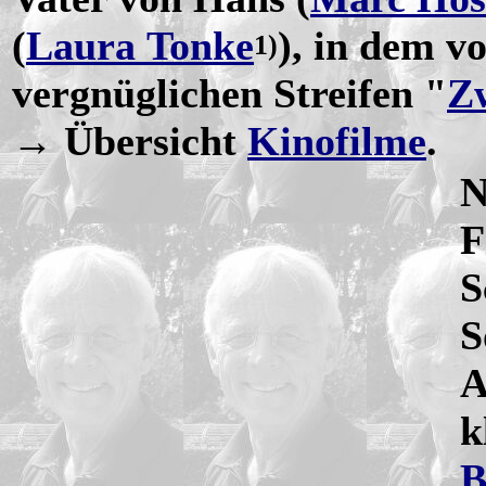
(
Laura Tonke
), in dem v
1)
vergnüglichen Streifen "
Zw
→ Übersicht
Kinofilme
.
N
F
S
S
A
k
B