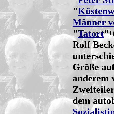
"
Küstenw
Männer 
"
Tatort
"
1
Rolf Beck
unterschi
Größe auf
anderem v
Zweiteile
dem auto
Sozialisti