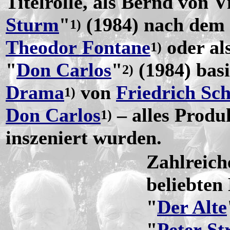
Titelrolle, als Bernd von V
Sturm
"
(1984) nach dem
1)
Theodor Fontane
oder al
1)
"
Don Carlos
"
(1984) bas
2)
Drama
von
Friedrich Sch
1)
Don Carlos
– alles Produ
1)
inszeniert wurden.
Zahlreich
beliebten
"
Der Alte
"
Peter S