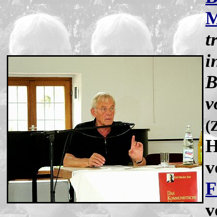
M
t
i
B
v
(
H
v
F
v