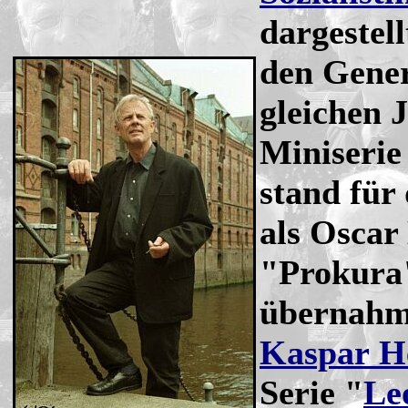
dargestel
den Gene
gleichen 
Miniserie
stand für
als Oscar
"Prokura"
übernahm 
Kaspar H
Serie "
Le