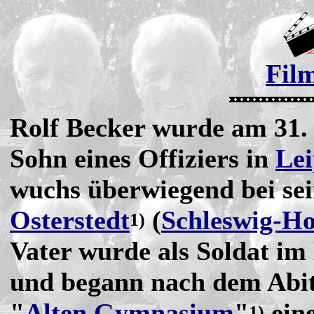
Fil
Rolf Becker wurde am 31.
Sohn eines Offiziers in
Lei
wuchs überwiegend bei sei
Osterstedt
(
Schleswig-Ho
1)
Vater wurde als Soldat im 
und begann nach dem Abi
"
Alten Gymnasium
"
ein
1)