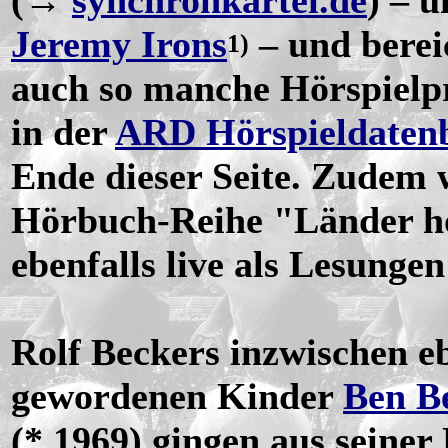
Jeremy Irons
– und berei
1)
auch so manche Hörspielpr
in der
ARD Hörspieldaten
Ende dieser Seite. Zudem 
Hörbuch-Reihe "Länder hö
ebenfalls live als Lesunge
Rolf Beckers inzwischen e
gewordenen Kinder
Ben B
(* 1969) gingen aus seiner