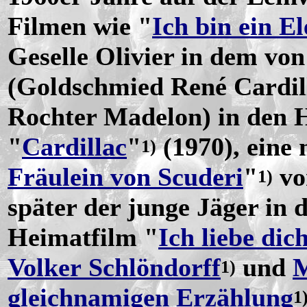
Filmen wie "
Ich bin ein E
Geselle Olivier in dem vo
(Goldschmied René Cardil
Rochter Madelon) in den Ha
"
Cardillac
"
(1970), eine
1)
Fräulein von Scuderi
"
v
1)
später der junge Jäger in
Heimatfilm "
Ich liebe dich
Volker Schlöndorff
und
M
1)
gleichnamigen Erzählung
1