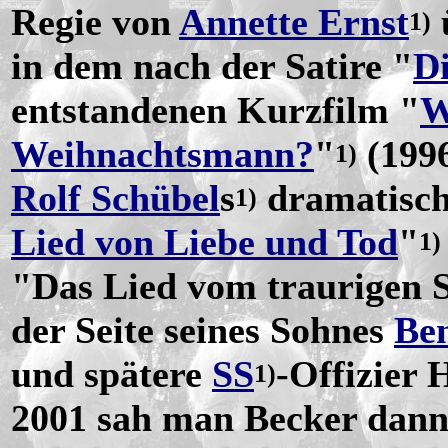
Regie von
Annette Ernst
1)
in dem nach der Satire "
Di
entstandenen Kurzfilm "
W
Weihnachtsmann?
"
(1996
1)
Rolf Schübel
s
dramatisc
1)
Lied von Liebe und Tod
"
1)
"Das Lied vom traurigen 
der Seite seines Sohnes
Be
und spätere
SS
-Offizier 
1)
2001 sah man Becker dann 