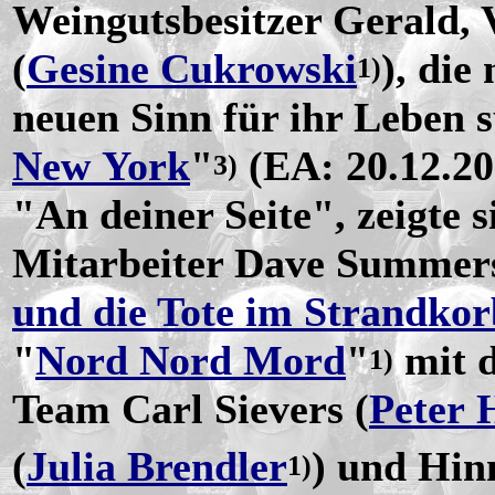
Weingutsbesitzer Gerald, V
(
Gesine Cukrowski
), die
1)
neuen Sinn für ihr Leben s
New York
"
(EA: 20.12.20
3)
"An deiner Seite", zeigte 
Mitarbeiter Dave Summers
und die Tote im Strandkor
"
Nord Nord Mord
"
mit d
1)
Team Carl Sievers (
Peter 
(
Julia Brendler
) und Hin
1)