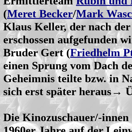
Ermittlerteam
Rubin und
(
Meret Becker
/
Mark Wasc
Klaus Keller, der nach der
erschossen aufgefunden wi
Bruder Gert (
Friedhelm P
einen Sprung vom Dach de
Geheimnis teilte bzw. in Na
sich erst später heraus→ 
Die Kinozuschauer/-innen 
1960er Jahre auf der Leinw