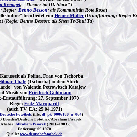
m Krempel
; "Theater im III. Stock"
)
; Regie:
Benno Besson
; als Kommunistin Rote Rosa
)
olksbühne" bearbeitet von
Heiner Müller
(
Uraufführung; Regie: B
t (
Regie: Benno Besson; als Shen Te/Shui Ta
)
w
Karusseit als Polina, Frau von Tschorba,
Hilmar Thate
(Tschorba) in dem Stück
arde" von Walentin Petrowitsch Katajew
it Musik von
Friedrich Goldmann
Erstaufführung: 27. September 1970
Regie:
Fritz Marquardt
(auch TV, EA: 25.04.1971)
Deutsche Fotothek
, (file:
df_pk_0006180_a_064
)
 Dresden/Deutsche Fotothek/Abraham Pisarek
Urheber:
Abraham Pisarek
(1901–1983);
Datierung: 09.1970
Quelle:
www.deutschefotothek.de