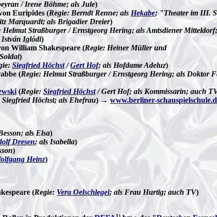
beyran / Irene Böhme; als Jule
)
von Euripides (
Regie: Berndt Renne; als
Hekabe
; "Theater im III. 
tz Marquardt; als Brigadier Dreier
)
: Helmut Straßburger / Ernstgeorg Hering; als Amtsdiener Mitteldor
 István Iglódi
)
von William Shakespeare (
Regie: Heiner Müller und
Soldat
)
gie:
Siegfried Höchst
/
Gert Hof
; als
Hofdame Adeluz
)
rabbe (
Regie: Helmut Straßburger / Ernstgeorg Hering; als Doktor F
ewski
(
Regie:
Siegfried Höchst
/ Gert Hof; als Kommissarin; auch T
 Siegfried Höchst; als Ehefrau
) →
www.berliner-schauspielschule.d
esson; als Elsa
)
olf Dresen
; als Isabella
)
sson
)
olfgang Heinz
)
kespeare (
Regie:
Vera Oelschlegel
; als Frau Hurtig; auch TV
)
1)