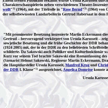
Einem breiten Publikum bekannt wurde Ursula Karusseit durch
Charakterschauspielerin neben verschiedenen Theater-Inszenieru
3)
3)
wollt
"
(1964), mit der Titelrolle in "
Rose Bernd
"
(1964) von 
der selbstbewussten Landarbeiterin Gertrud Habersaat in dem F
"Mit prominenter Besetzung inszenierte Martin Eckermann diese
Gertrud – hervorragend verkörpert von Ursula Karusseit – zeigt
sowjetische Besatzung und die frühe Geschichte der DDR behan
(1924 2005) mit, der in der DDR zu den beliebtesten Schriftste
schilderte. Da Sakowski auch Politiker und Kulturfunktionär war
Kurz vor seinem Tod brachte Sakowski eine Romanfassung des
(Szenarist Helmut Sakowski, Regisseur Martin Eckermann, D
die Hauptdarsteller Ursula Karusseit,
Manfred Krug
und
Chris
1)
der DDR
I. Klasse"
ausgezeichnet,
Angelica Domröse
konnte a
Ursula Karusse