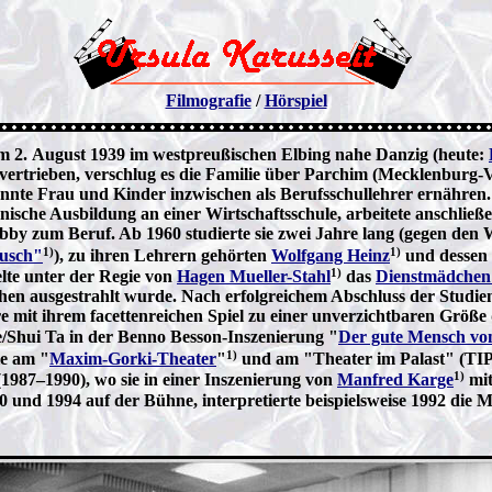
Filmografie
/
Hörspiel
 am 2. August 1939 im westpreußischen Elbing nahe Danzig (heute:
 vertrieben, verschlug es die Familie über Parchim (Mecklenburg-
nnte Frau und Kinder inzwischen als Berufsschullehrer ernähren. 
nische Ausbildung an einer Wirtschaftsschule, arbeitete anschließ
bby zum Beruf. Ab 1960 studierte sie zwei Jahre lang (gegen den W
1)
1)
Busch"
), zu ihren Lehrern gehörten
Wolfgang Heinz
und dessen
1)
lte unter der Regie von
Hagen Mueller-Stahl
das
Dienstmädchen
en ausgestrahlt wurde. Nach erfolgreichem Abschluss der Studien e
 mit ihrem facettenreichen Spiel zu einer unverzichtbaren Größe d
e/Shui Ta in der Benno Besson-Inszenierung "
Der gute Mensch vo
1)
le am "
Maxim-Gorki-Theater
"
und am "Theater im Palast" (TIP). 
1)
1987–1990), wo sie in einer Inszenierung von
Manfred Karge
mit
0 und 1994 auf der Bühne, interpretierte beispielsweise 1992 die 