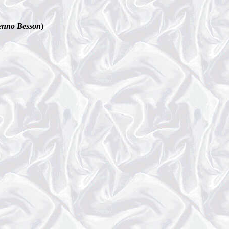
enno Besson
)