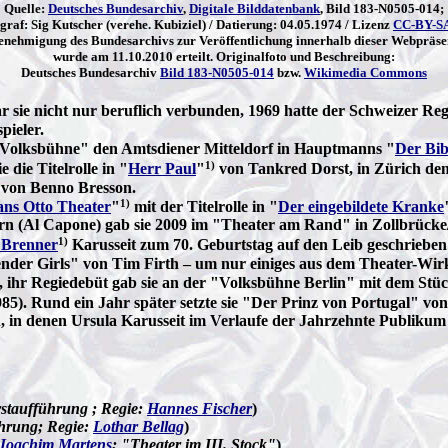
Quelle:
Deutsches Bundesarchiv
,
Digitale Bilddatenbank
, Bild 183-N0505-014;
graf: Sig Kutscher (verehe. Kubiziel) / Datierung: 04.05.1974 / Lizenz
CC-BY-SA
enehmigung des Bundesarchivs zur Veröffentlichung innerhalb dieser Webpräse
wurde am 11.10.2010 erteilt. Originalfoto und Beschreibung:
Deutsches Bundesarchiv
Bild 183-N0505-014
bzw.
Wikimedia Commons
ar sie nicht nur beruflich verbunden, 1969 hatte der Schweizer Reg
pieler.
ner Volksbühne" den Amtsdiener Mitteldorf in Hauptmanns "
Der Bib
1)
die Titelrolle in "
Herr Paul
"
von Tankred Dorst, in Zürich den
t von Benno Bresson.
1)
ns Otto Theater
"
mit der Titelrolle in "
Der eingebildete Kranke
ern (Al Capone) gab sie 2009 im "Theater am Rand" in Zollbrück
1)
 Brenner
Karusseit zum 70. Geburtstag auf den Leib geschrieben 
lender Girls" von Tim Firth – um nur einiges aus dem Theater-Wir
, ihr Regiedebüt gab sie an der "Volksbühne Berlin" mit dem Stü
85). Rund ein Jahr später setzte sie "Der Prinz von Portugal" vo
n, in denen Ursula Karusseit im Verlaufe der Jahrzehnte Publiku
staufführung ; Regie:
Hannes Fischer
)
hrung; Regie:
Lothar Bellag
)
Joachim Martens
; "Theater im III. Stock"
)