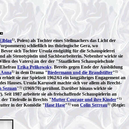
1)
Elbląg
, Polen) als Tochter eines Stellmachers das Licht der
Vorpommern) schließlich ins thüringische Gera, wo
Bevor sich Tochter Ursula endgültig für die Schauspielerei
end als Stenotypistin und Sachbearbeiterin. Nebenher wirkte sie
illen des Vaters) an der der "Staatlichen Schauspielschule
 Ehefrau
Erika Pelikowsky
. Bereits gegen Ende der Ausbildung
1)
1)
 Anna
in dem Drama "
Biedermann und die Brandstifter
"
rhielt sie zur Spielzeit 1962/63 ein langjähriges Engagement an
es Hauses. Ursula Karusseit machte sich vor allem als Brecht-
1)
n Sezuan
"
(1969/70) gerühmt. Darüber hinaus wirkte sie
Seit 1987 arbeitete sie als freischaffende Schauspielerin an
1)
 der Titelrolle in Brechts "
Mutter Courage und ihre Kinder
"
1)
1)
Mutter in der Komödie "
Hase Hase
"
von
Colin Serreau
(Regie: