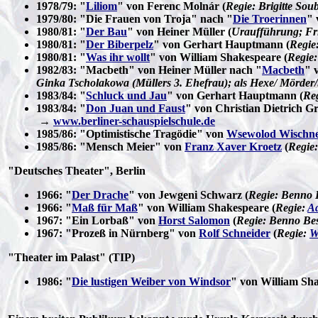
1978/79: "
Liliom
" von Ferenc Molnár (
Regie: Brigitte Sou
1979/80: "Die Frauen von Troja" nach "
Die Troerinnen
" 
1980/81: "
Der Bau
" von Heiner Müller (
Uraufführung; Fri
1980/81: "
Der Biberpelz
" von Gerhart Hauptmann (
Regie
1980/81: "
Was ihr wollt
" von William Shakespeare (
Regie:
1982/83: "Macbeth" von Heiner Müller nach "
Macbeth
" 
Ginka Tscholakowa (Müllers 3. Ehefrau); als Hexe/ Mörder/
1983/84: "
Schluck und Jau
" von Gerhart Hauptmann (
Re
1983/84: "
Don Juan und Faust
" von Christian Dietrich G
→
www.berliner-schauspielschule.de
1985/86: "Optimistische Tragödie" von
Wsewolod Wischn
1985/86: "Mensch Meier" von
Franz Xaver Kroetz
(
Regie:
"Deutsches Theater", Berlin
1966: "
Der Drache
" von Jewgeni Schwarz (
Regie: Benno B
1966: "
Maß für Maß
" von William Shakespeare (
Regie:
Ad
1967: "Ein Lorbaß" von
Horst Salomon
(
Regie: Benno Be
1967: "Prozeß in Nürnberg" von
Rolf Schneider
(
Regie:
W
"Theater im Palast" (TIP)
1986: "
Die lustigen Weiber von Windsor
" von William Sha