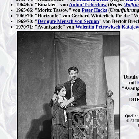
1964/65: "Einakter" von
Anton Tschechow
(
Regie:
Wolfra
1965/66: "Moritz Tassow" von
Peter Hacks
(
Uraufführung
1969/70: "Horizonte" von Gerhard Winterlich, für die "V
1969/70: "
Der gute Mensch von Sezuan
" von Bertolt Brech
1970/71: "Avantgarde" von
Walentin Petrowitsch Kataje
Ursula 
mit
"Avantg
m
DDR-
Quelle:
© SLUB