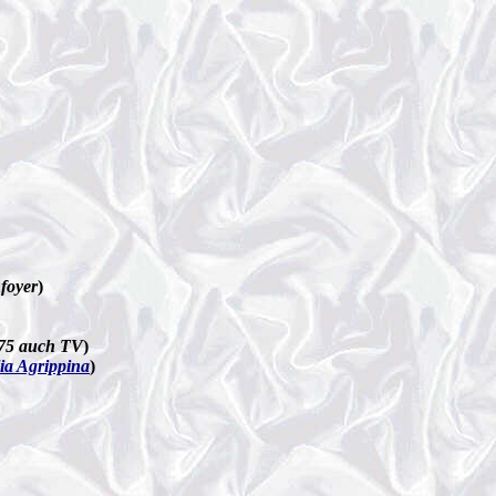
nfoyer
)
1975 auch TV
)
lia Agrippina
)