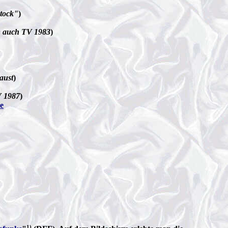
Stock"
)
f; auch TV 1983
)
aust
)
V 1987
)
e
1)