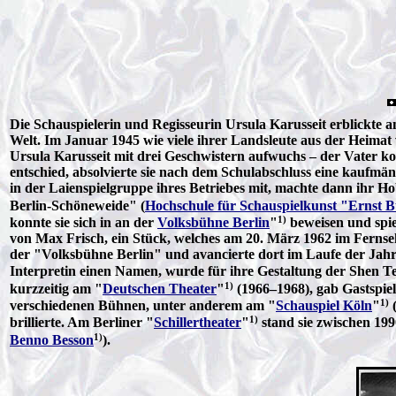
Die Schauspielerin und Regisseurin Ursula Karusseit erblickte
Welt. Im Januar 1945 wie viele ihrer Landsleute aus der Heimat
Ursula Karusseit mit drei Geschwistern aufwuchs – der Vater ko
entschied, absolvierte sie nach dem Schulabschluss eine kaufmän
in der Laienspielgruppe ihres Betriebes mit, machte dann ihr Ho
Berlin-Schöneweide" (
Hochschule für Schauspielkunst "Ernst 
1)
konnte sie sich in an der
Volksbühne Berlin
"
beweisen und spie
von Max Frisch, ein Stück, welches am 20. März 1962 im Fernseh
der "Volksbühne Berlin" und avancierte dort im Laufe der Jahre
Interpretin einen Namen, wurde für ihre Gestaltung der Shen T
1)
kurzzeitig am "
Deutschen Theater
"
(1966–1968), gab Gastspie
1)
verschiedenen Bühnen, unter anderem am "
Schauspiel Köln
"
(
1)
brillierte. Am Berliner "
Schillertheater
"
stand sie zwischen 199
1)
Benno Besson
).