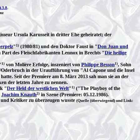
 3.0
.
nz
isseur Ursula Karusseit in dritter Ehe geheiratet; der
1)
erpelz
"
(1980/81) und den Doktor Faust in "
Don Juan und
 Part des Fleischfabrikanten Lennox in Brechts "
Die heilige
1)
1)
"
von Molière Erfolge, inszeniert von
Philippe Besson
, Sohn
e/Oderbruch in der Uraufführung von "Al Capone und die Insel
hatte. Seit der Premiere am 8. März 2013 sah man sie an der
ken der letzten Jahre zu nennen.
1)
ck "
Der Held der westlichen Welt
"
("The Playboy of the
2)
n
Joachim Knauth
in Szene (Premiere: 05.12.1986).
m und Kritiker zu überzeugen wusste
(Quelle (überwiegend) und Link: