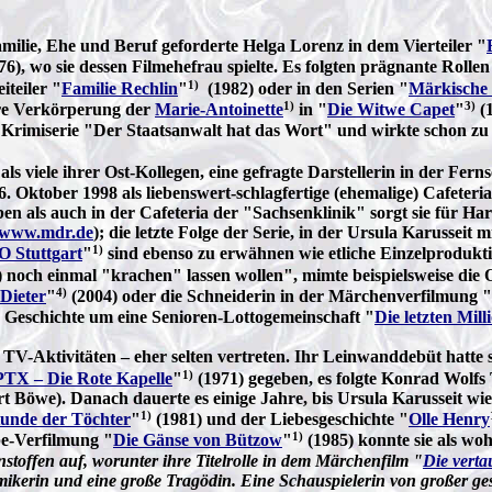
milie, Ehe und Beruf geforderte Helga Lorenz in dem Vierteiler "
76), wo sie dessen Filmehefrau spielte. Es folgten prägnante Rollen
1)
teiler "
Familie Rechlin
"
(1982) oder in den Serien "
Märkische 
1)
3)
ihre Verkörperung der
Marie-Antoinette
in "
Die Witwe Capet
"
(1
n Krimiserie "Der Staatsanwalt hat das Wort" und wirkte schon z
s viele ihrer Ost-Kollegen, eine gefragte Darstellerin in der Fe
26. Oktober 1998 als liebenswert-schlagfertige (ehemalige) Cafete
eben als auch in der Cafeteria der "Sachsenklinik" sorgt sie für 
www.mdr.de
); die letzte Folge der Serie, in der Ursula Karusseit 
1)
 Stuttgart
"
sind ebenso zu erwähnen wie etliche Einzelproduktio
 noch einmal "krachen" lassen wollen"
, mimte beispielsweise die
4)
Dieter
"
(2004) oder die Schneiderin in der Märchenverfilmung "
n Geschichte um eine Senioren-Lottogemeinschaft "
Die letzten Mill
V-Aktivitäten – eher selten vertreten. Ihr Leinwanddebüt hatte s
1)
TX – Die Rote Kapelle
"
(1971) gegeben, es folgte Konrad Wolfs
t Böwe). Danach dauerte es einige Jahre, bis Ursula Karusseit wie
1)
tunde der Töchter
"
(1981) und der Liebesgeschichte "
Olle Henry
1)
be-Verfilmung "
Die Gänse von Bützow
"
(1985) konnte sie als woh
nstoffen auf, worunter ihre Titelrolle in dem Märchenfilm "
Die verta
mikerin und eine große Tragödin. Eine Schauspielerin von großer gest