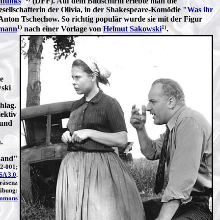
hfunks
"
(DFF). Auf dem Bildschirm erlebte man die
sellschafterin der Olivia, in der Shakespeare-Komödie "
Was ihr
Anton Tschechow. So richtig populär wurde sie mit der Figur
1)
1)
rmann
nach einer Vorlage von
Helmut Sakowski
.
ie
wski
hlag.
ektiv
 und
.
Land"
2-001;
SA 3.0
.
räsenz
eibung:
mmons