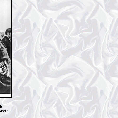
ls
orki"