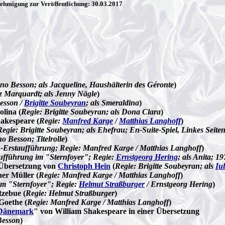
ehmigung zur Veröffentlichung: 30.03.2017
no Besson; als Jacqueline, Haushälterin des Géronte
)
tz Marquardt; als Jenny Nägle
)
esson /
Brigitte Soubeyran
; als Smeraldina
)
olina (
Regie: Brigitte Soubeyran; als Dona Clara
)
akespeare (
Regie:
Manfred Karge
/
Matthias Langhoff
)
Regie: Brigitte Soubeyran; als Ehefrau; En-Suite-Spiel, Linkes Seite
o Besson; Titelrolle
)
Erstaufführung; Regie: Manfred Karge / Matthias Langhoff
)
fführung im "Sternfoyer"; Regie:
Ernstgeorg Hering
; als Anita; 
r Übersetzung von
Christoph Hein
(
Regie: Brigitte Soubeyran; als
Iu
er Müller (
Regie: Manfred Karge / Matthias Langhoff
)
m "Sternfoyer"; Regie:
Helmut Straßburger
/ Ernstgeorg Hering
)
tzebue (
Regie: Helmut Straßburger
)
Goethe (
Regie: Manfred Karge / Matthias Langhoff
)
n Dänemark
" von William Shakespeare in einer Übersetzung
Besson
)