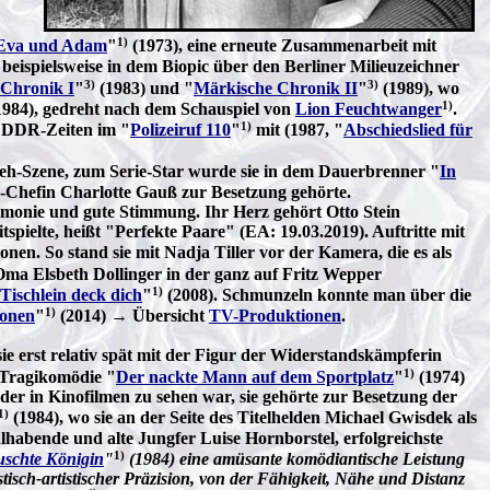
1)
Eva und Adam
"
(1973), eine erneute Zusammenarbeit mit
 beispielsweise in dem Biopic über den Berliner Milieuzeichner
3)
3)
Chronik I
"
(1983) und "
Märkische Chronik II
"
(1989), wo
1)
984), gedreht nach dem Schauspiel von
Lion Feuchtwanger
.
1)
u DDR-Zeiten im "
Polizeiruf 110
"
mit (1987, "
Abschiedslied für
rnseh-Szene, zum Serie-Star wurde sie in dem Dauerbrenner "
In
ria-Chefin Charlotte Gauß zur Besetzung gehörte.
Harmonie und gute Stimmung. Ihr Herz gehört Otto Stein
mitspielte, heißt "Perfekte Paare" (EA: 19.03.2019). Auftritte mit
nen. So stand sie mit Nadja Tiller vor der Kamera, die es als
 Oma Elsbeth Dollinger in der ganz auf Fritz Wepper
1)
Tischlein deck dich
"
(2008). Schmunzeln konnte man über die
1)
ionen
"
(2014) → Übersicht
TV-Produktionen
.
ie erst relativ spät mit der Figur der Widerstandskämpferin
1)
 Tragikomödie "
Der nackte Mann auf dem Sportplatz
"
(1974)
der in Kinofilmen zu sehen war, sie gehörte zur Besetzung der
1)
(1984), wo sie an der Seite des Titelhelden Michael Gwisdek als
lhabende und alte Jungfer Luise Hornborstel, erfolgreichste
1)
uschte Königin
"
(1984) eine amüsante komödiantische Leistung
isch-artistischer Präzision, von der Fähigkeit, Nähe und Distanz