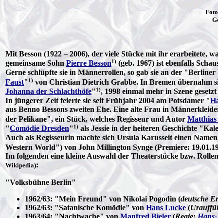
Foto
G
Mit Besson (1922 – 2006), der viele Stücke mit ihr erarbeitete, w
1)
gemeinsame Sohn
Pierre Besson
(geb. 1967) ist ebenfalls Schaus
Gerne schlüpfte sie in Männerrollen, so gab sie an der "Berli
1)
Faust
"
von Christian Dietrich Grabbe. In Bremen übernahm sie 
1)
Johanna der Schlachthöfe
"
, 1998 einmal mehr in Szene gesetz
In jüngerer Zeit feierte sie seit Frühjahr 2004 am Potsdamer "
Ha
aus Benno Bessons zweiten Ehe. Eine alte Frau in Männerkleid
der Pelikane", ein Stück, welches Regisseur und Autor
Matthias
1)
"
Comödie Dresden
"
als Jessie in der heiteren Geschichte "Ka
Auch als Regisseurin machte sich Ursula Karusseit einen Namen
Western World") von John Millington Synge (Premiere: 19.01.19
Im folgenden eine kleine Auswahl der Theaterstücke bzw. Rolle
:
Wikipedia)
"Volksbühne Berlin"
1962/63: "Mein Freund" von Nikolai Pogodin (
deutsche Er
1962/63: "Satanische Komödie" von
Hans Lucke
(
Urauffü
1963/64: "Nachtwache" von
Manfred Bieler
(
Regie:
Hans-