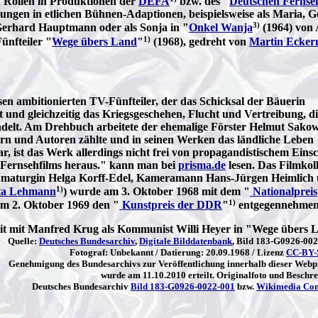
 Rollen in Produktionen der
DEFA
bzw. des "
Deutschen Fernse
ngen in etlichen Bühnen-Adaptionen, beispielsweise als Maria, Ge
3)
Gerhard Hauptmann oder als Sonja in "
Onkel Wanja
(1964) von 
1)
ünfteiler "
Wege übers Land
"
(1968), gedreht von
Martin Ecke
n ambitionierten TV-Fünfteiler, der das Schicksal der Bäuerin
 und gleichzeitig das Kriegsgeschehen, Flucht und Vertreibung, d
delt. Am Drehbuch arbeitete der ehemalige Förster Helmut Sako
llern und Autoren zählte und in seinen Werken das ländliche Leben
, ist das Werk allerdings nicht frei von propagandistischem Einsc
 Fernsehfilms heraus." kann man bei
prisma.de
lesen. Das Filmkoll
ramaturgin Helga Korff-Edel, Kameramann Hans-Jürgen Heimlich
1)
ta Lehmann
) wurde am 3. Oktober 1968 mit dem "
Nationalpreis
1)
m 2. Oktober 1969 den "
Kunstpreis der DDR
"
entgegennehmen
it mit Manfred Krug als Kommunist Willi Heyer in "Wege übers 
Quelle:
Deutsches Bundesarchiv
,
Digitale Bilddatenbank
, Bild 183-G0926-002
Fotograf: Unbekannt / Datierung: 20.09.1968 / Lizenz
CC-BY-
Genehmigung des Bundesarchivs zur Veröffentlichung innerhalb dieser Webp
wurde am 11.10.2010 erteilt. Originalfoto und Beschr
Deutsches Bundesarchiv
Bild 183-G0926-0022-001
bzw.
Wikimedia Co