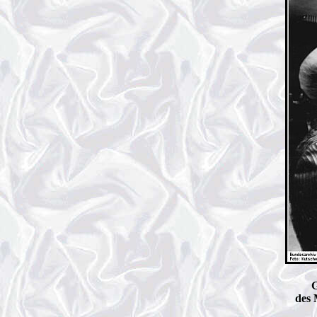
G
des 