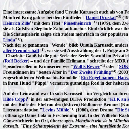
Eine interessante Aufgabe fand Ursula Karusseit auch als von Fa
3)
Manfred Krug gab es bei dem Fünfteiler "
Daniel Druskat
"
(19
1)
1)
Heinrich Zille
mit dem Titel "
Pinselheinrich
"
(1979), dem Zwei
sie als Gutsfrau Sieglinde Zahn auftauchte. Eindrücklich war 
Die Schauspielerin zeigte sich zudem mehrfach in der populäre
1)
Linda
"
).
Nach der so genannten "Wende" blieb Ursula Karusseit, anders al
1)
aller Freundschaft
"
, wo sie seit Ausstrahlung der 1. Folge am 
"Charlotte Gauß ist die gute Seele der Serie: Sowohl im Privatl
(
Rolf Becker
) – und der Familie Heilmann." schreibt der MDR (
1)
Episodenrollen in Krimiserien wie "
Wolffs Revier
"
oder "
SOKO
4)
Freundinnen im "besten Alter in "
Der Zweite Frühling
"
(2003)
zugeschnittenen Weihnachts-Komödie "
Ein Engel namens Hans-
in ihren Hund "Püppi" vernarrte gutmütige Rosi in der heitere
Auf der Leinwand war Ursula Karusseit – im Vergleich zu ihren T
1)
Hilde Coppi
in der aufwendigen DEFA-Produktion "
KLK an P
mit der Rolle der Ehefrau des (fiktiven) Bildhauers Kemmel (Kur
1)
Literaturadaption "
Levins Mühle
"
(1980), dem Drama "
Die S
rothaarige Dame Lola in Erscheinung trat. In der Wilhelm Raa
Gänsezüchterin im Ort, überzeugen.
Mehrfach tritt sie in Märche
darstellt. "Eine Schauspielerin der Extreme – eine hinreißende Ko