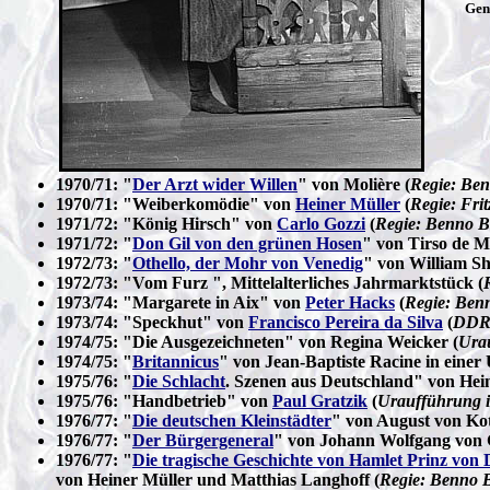
Gen
1970/71: "
Der Arzt wider Willen
" von Molière (
Regie: Ben
1970/71: "Weiberkomödie" von
Heiner Müller
(
Regie: Fri
1971/72: "König Hirsch" von
Carlo Gozzi
(
Regie: Benno B
1971/72: "
Don Gil von den grünen Hosen
" von Tirso de M
1972/73: "
Othello, der Mohr von Venedig
" von William Sh
1972/73: "Vom Furz ", Mittelalterliches Jahrmarktstück (
1973/74: "Margarete in Aix" von
Peter Hacks
(
Regie: Benn
1973/74: "Speckhut" von
Francisco Pereira da Silva
(
DDR-
1974/75: "Die Ausgezeichneten" von Regina Weicker (
Urau
1974/75: "
Britannicus
" von Jean-Baptiste Racine in eine
1975/76: "
Die Schlacht
. Szenen aus Deutschland" von Hein
1975/76: "Handbetrieb" von
Paul Gratzik
(
Uraufführung i
1976/77: "
Die deutschen Kleinstädter
" von August von Ko
1976/77: "
Der Bürgergeneral
" von Johann Wolfgang von 
1976/77: "
Die tragische Geschichte von Hamlet Prinz vo
von Heiner Müller und Matthias Langhoff (
Regie: Benno 