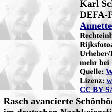
Karl Sc
DEFA-P
Annette
Rechtein
Rijksfoto
Urheber/F
mehr be
Quelle:
W
Lizenz:
w
CC BY-SA
Rasch avancierte Schönbö