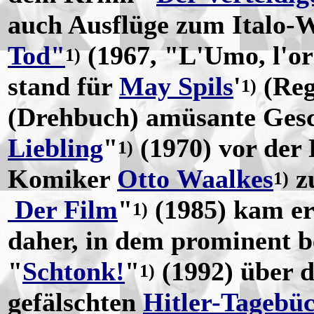
auch Ausflüge zum Italo-
Tod"
(1967, "L'Umo, l'org
1)
stand für
May Spils
'
(Reg
1)
(Drehbuch) amüsante Gesc
Liebling
"
(1970) vor der 
1)
Komiker
Otto Waalkes
zu
1)
Der Film
"
(1985) kam er
1)
daher, in dem prominent b
"
Schtonk!
"
(1992) über d
1)
gefälschten
Hitler-Tagebü