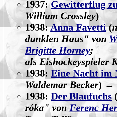
1937:
Gewitterflug z
William Crossley
)
1938:
Anna Favetti
(
n
dunklen Haus" von
W
Brigitte Horney
;
als Eishockeyspieler 
1938:
Eine Nacht im
Waldemar Becker
) →
1938:
Der Blaufuchs
róka" von
Ferenc Her