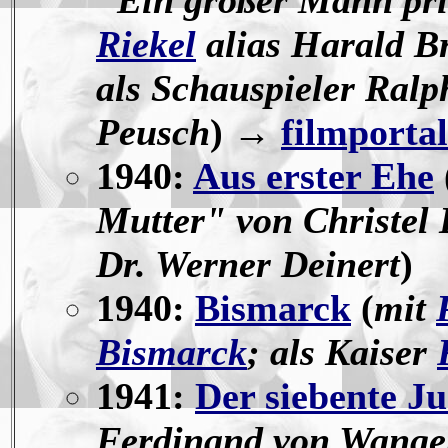
"Ein großer Mann pr
Riekel
alias Harald Br
als Schauspieler Ralp
Peusch
) →
filmportal
1940:
Aus erster Ehe
Mutter" von Christel 
Dr. Werner Deinert
)
1940:
Bismarck
(
mit
Bismarck
; als Kaiser
1941:
Der siebente J
Ferdinand von Wang