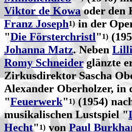
Viktor de Kowa
oder den 
Franz Joseph
in der Ope
1)
"
Die Försterchristl
"
(195
1)
Johanna Matz
. Neben
Lill
Romy Schneider
glänzte er
Zirkusdirektor Sascha Obol
Alexander Oberholzer, in
"
Feuerwerk
"
(1954) nac
1)
musikalischen Lustspiel "
Hecht
"
von
Paul Burkha
1)