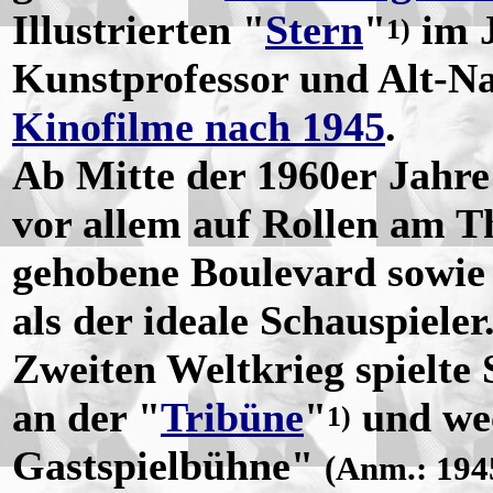
Illustrierten "
Stern
"
im J
1)
Kunstprofessor und Alt-Na
Kinofilme nach 1945
.
Ab Mitte der 1960er Jahre
vor allem auf Rollen am T
gehobene Boulevard sowie 
als der ideale Schauspiele
Zweiten Weltkrieg spielte
an der "
Tribüne
"
und wec
1)
Gastspielbühne"
(Anm.: 19