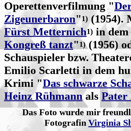
Operettenverfilmung "
De
Zigeunerbaron
"
(1954). 
1)
Fürst Metternich
in dem
1)
Kongreß tanzt
"
(1956) od
1)
Schauspieler bzw. Theater
Emilio Scarletti in dem h
Krimi "
Das schwarze Sch
Heinz Rühmann
als
Pater
Das Foto wurde mir freundl
Fotografin
Virginia S