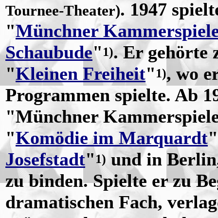
. 1947 spiel
Tournee-Theater)
"
Münchner Kammerspiel
Schaubude
"
. Er gehörte
1)
"
Kleinen Freiheit
"
, wo e
1)
Programmen spielte. Ab 19
"Münchner Kammerspielen"
"
Komödie im Marquardt
"
Josefstadt
"
und in Berlin
1)
zu binden. Spielte er zu B
dramatischen Fach, verlag