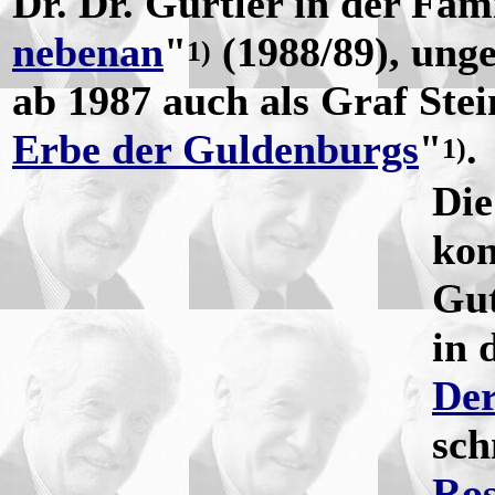
Dr. Dr. Gürtler in der Fami
nebenan
"
(1988/89), unge
1)
ab 1987 auch als Graf Stei
Erbe der Guldenburgs
"
.
1)
Die
kon
Gut
in 
Der
sch
Ros