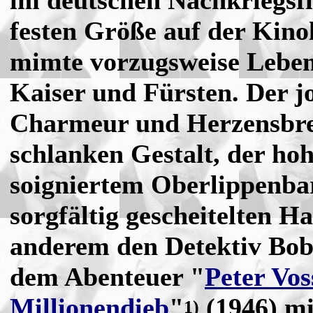
im deutschen Nachkriegsfi
festen Größe auf der Kino
mimte vorzugsweise Lebem
Kaiser und Fürsten. Der jo
Charmeur und Herzensbre
schlanken Gestalt, der ho
soigniertem Oberlippenba
sorgfältig gescheitelten H
anderem den Detektiv Bo
dem Abenteuer "
Peter Vos
Millionendieb
"
(1946) mi
1)