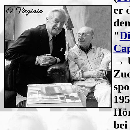
er 
den
"
Di
Cap
→ 
Zud
spo
195
Hör
bei