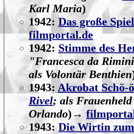
Karl Maria
)
1942:
Das große Spie
filmportal.de
1942:
Stimme des He
"Francesca da Rimin
als Volontär Benthien
1943:
Akrobat Schö-ö
Rivel
; als Frauenheld
Orlando
)→
filmporta
1943:
Die Wirtin zum