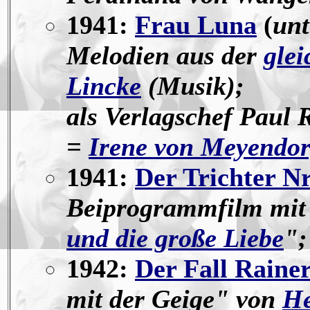
1941:
Frau Luna
(
unt
Melodien aus der
gle
Lincke
(Musik);
als Verlagschef Paul
=
Irene von Meyendor
1941:
Der Trichter Nr
Beiprogrammfilm mit 
und die große Liebe
";
1942:
Der Fall Raine
mit der Geige" von
He