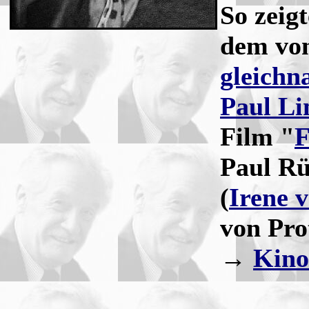
So zeigt
dem vo
gleichn
Paul Li
Film "
F
Paul Rü
(
Irene 
von Pro
→
Kino