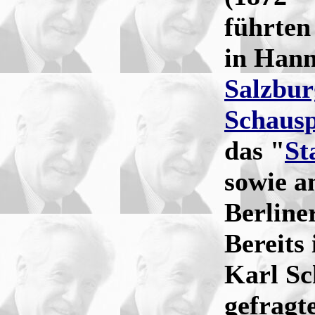
führten
in Hann
Salzbur
Schausp
das "
St
sowie a
Berline
Bereits
Karl Sc
gefragt