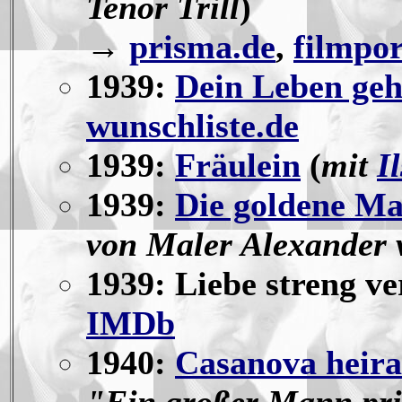
Tenor Trill
)
→
prisma.de
,
filmpor
1939:
Dein Leben geh
wunschliste.de
1939:
Fräulein
(
mit
I
1939:
Die goldene M
von Maler Alexander 
1939: Liebe streng ve
IMDb
1940:
Casanova heira