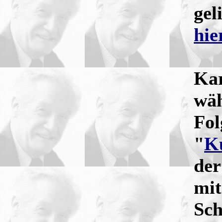
gel
hie
Kar
wäh
Fol
"
K
der
mi
Sch