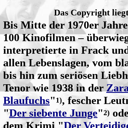
Das Copyright liegt
Bis Mitte der 1970er Jahr
100 Kinofilmen – überwieg
interpretierte in Frack un
allen Lebenslagen, vom bl
bis hin zum seriösen Lieb
Tenor wie 1938 in der
Zara
Blaufuchs
"
, fescher Leu
1)
"
Der siebente Junge
"
ode
2)
dem Krimi "
Der Verteidig