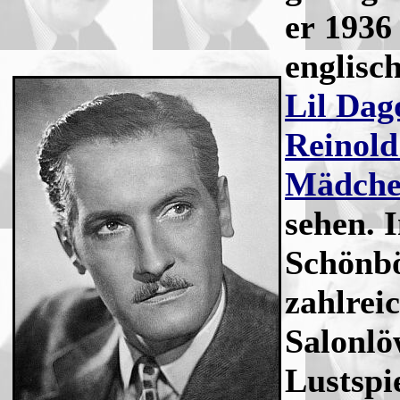
er 1936 
englisc
Lil Dag
Reinold
Mädche
sehen. 
Schönbö
zahlrei
Salonlö
Lustspi