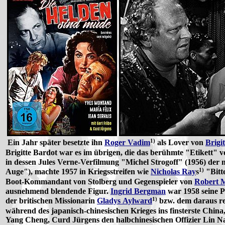
1)
Ein Jahr später besetzte ihn
Roger Vadim
als Lover von
Brigi
Brigitte Bardot war es im übrigen, die das berühmte "Etikett"
in dessen Jules Verne-Verfilmung "Michel Strogoff" (1956) der 
1)
Auge"), machte 1957 in Kriegsstreifen wie
Nicholas Ray
s
"Bitte
Boot-Kommandant von Stolberg und Gegenspieler von
Robert 
ausnehmend blendende Figur.
Ingrid Bergman
war 1958 seine 
1)
der britischen Missionarin
Gladys Aylward
bzw. dem daraus r
während des japanisch-chinesischen Krieges ins finsterste China
Yang Cheng, Curd Jürgens den halbchinesischen Offizier Lin Na