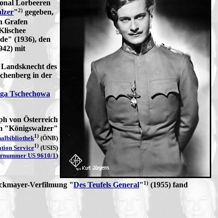
ional Lorbeeren
2)
lzer
"
gegeben,
n Grafen
Klischee
de" (1936), den
942) mit
d Landsknecht des
echenberg in der
ga Tschechowa
ph von Österreich
m "Königswalzer"
1)
nalbibliothek
(ÖNB)
1)
ation Service
(USIS)
arnummer US 9610/1
)
1)
Zuckmayer-Verfilmung "
Des Teufels General
"
(1955) fand