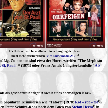
DVD-Cover mit freundlicher Genehmigung
der heute
1)
nicht mehr existierenden "
e-m-s new media AG
"
elmäßig. Zu nennen sind etwa der Horrorstreifen "The Mephisto
1)
 St. Pauli
"
(1971) oder Franz Antels Gangsterkomödie "
Ab
als als geschäftstüchtiger Anwalt eines ehemaligen Nazi-
1)
in populären Krimiserien wie "Tatort" (1978:
Rot – rot – tot
),
1)
den Peter Schulze-Rohr nach dem Buch von
Stefan Heym
in