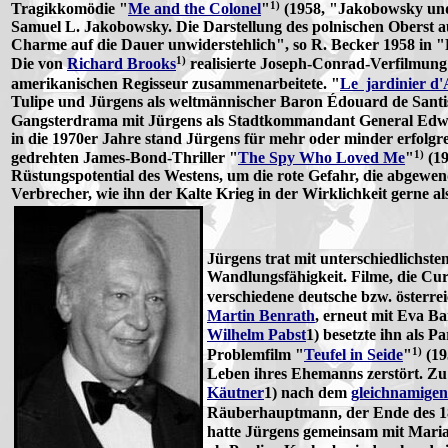
1)
Tragikkomödie "
Me and the Colonel
"
(1958, "Jakobowsky un
Samuel L. Jakobowsky. Die Darstellung des polnischen Oberst a
Charme auf die Dauer unwiderstehlich", so R. Becker 1958 in "
1)
Die von
Richard Brooks
realisierte Joseph-Conrad-Verfilmung
amerikanischen Regisseur zusammenarbeitete. "
Le jardinier d'
Tulipe und Jürgens als weltmännischer Baron Édouard de Santi
Gangsterdrama mit Jürgens als Stadtkommandant General Edwin
in die 1970er Jahre stand Jürgens für mehr oder minder erfolgre
1)
gedrehten James-Bond-Thriller "
The Spy Who Loved Me
"
(19
Rüstungspotential des Westens, um die rote Gefahr, die abgewen
Verbrecher, wie ihn der Kalte Krieg in der Wirklichkeit gerne al
Jürgens trat mit unterschiedlichste
Wandlungsfähigkeit. Filme, die Cu
verschiedene deutsche bzw. österre
Martin Benrath
, erneut mit Eva Ba
Wilhelm Pabst
1) besetzte ihn als P
1)
Problemfilm "
Teufel in Seide
"
(19
Leben ihres Ehemanns zerstört. Zu
Käutner
1) nach dem
gleichnamigen
Räuberhauptmann, der Ende des 18.
hatte Jürgens gemeinsam mit Maria