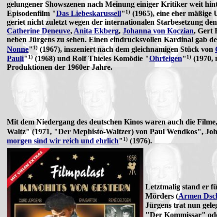
gelungener Showszenen nach Meinung einiger Kritiker weit hin
1)
Episodenfilm "
Das Liebeskarussell
"
(1965), eine eher mäßige
geriet nicht zuletzt wegen der internationalen Starbesetzung d
Catherine Deneuve
,
Anita Ekberg
,
Johanna von Koczian
, Gert
neben Jürgens zu sehen. Einen eindrucksvollen Kardinal gab de
1)
Nonne
"
(1967), inszeniert nach dem gleichnamigen Stück von
1)
1)
Pauli
"
(1968) und Rolf Thieles Komödie "
Ohrfeigen
"
(1970, 
Produktionen der 1960er Jahre.
Mit dem Niedergang des deutschen Kinos waren auch die Filme, 
Waltz" (1971, "Der Mephisto-Waltzer) von Paul Wendkos", John
1)
morgen sind wir reich und ehrlich
"
(1976).
Letztmalig stand er f
Mörders (
Armen Dsch
Jürgens trat nun gel
"Der Kommissar" oder