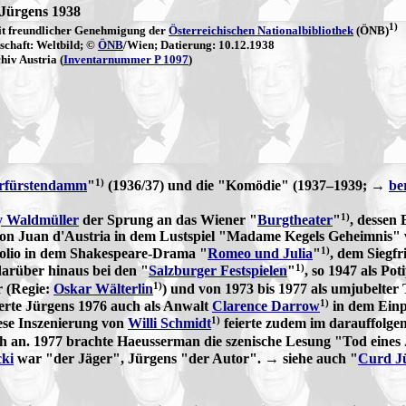
Jürgens 1938
1)
it freundlicher Genehmigung der
Österreichischen Nationalbibliothek
(ÖNB)
chaft: Weltbild; ©
ÖNB
/Wien; Datierung: 10.12.1938
hiv Austria (
Inventarnummer P 1097
)
1)
rfürstendamm
"
(1936/37) und die "Komödie" (1937–1939; →
be
1)
y Waldmüller
der Sprung an das Wiener "
Burgtheater
"
, dessen
s Don Juan d'Austria in dem Lustspiel "Madame Kegels Geheimni
1)
volio in dem Shakespeare-Drama "
Romeo und Julia
"
, dem Siegf
1)
darüber hinaus bei den "
Salzburger Festspielen
"
, so 1947 als Po
1)
r (Regie:
Oskar Wälterlin
) und von 1973 bis 1977 als umjubelter 
1)
terte Jürgens 1976 auch als Anwalt
Clarence Darrow
in dem Einp
1)
ese Inszenierung von
Willi Schmidt
feierte zudem im darauffolge
ich an. 1977 brachte Haeusserman die szenische Lesung "Tod eines
ki
war "der Jäger", Jürgens "der Autor". → siehe auch "
Curd J