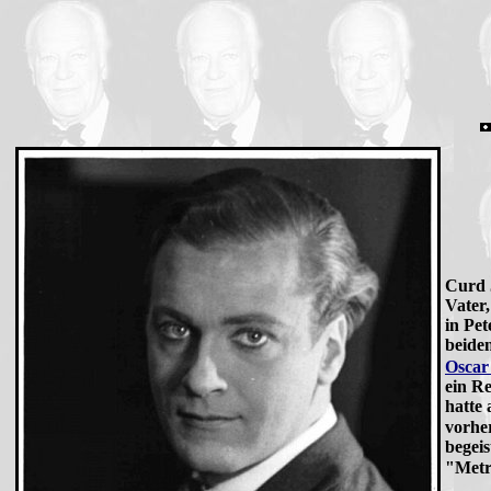
Curd 
Vater
in Pet
beiden
Oscar
ein R
hatte 
vorhe
begeis
"Metr