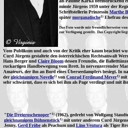
als Pauline Karka beeindruckend e
mimte Jürgens 1959 unter der Reg
Schriftstellerin Prinzessin
Marthe B
1)
später
morganatische
Ehefrau des
Das Foto wurde mir freundlicherweise von
zur Verfügung gestellt. Das Copyright liegt
Vom Publikum und auch von der Kritik eher kaum beachtet wu
Curd Jürgens gestaltete den österreichischen Rechtsanwalt Wer
Hans Berger und
Claire Bloom
dessen Freundin, die Balletttänz
ruckartigen Handbewegung vom Brett. In nervenzerrender Manier
Amateurs, der ihn an Bord eines Überseedampfers besiegt. In n
1)
1)
der
gleichnamigen Novelle
von
Conrad Ferdinand Meyer
mi
sehr schwärmt, dass es sich bei ihm als Page verdingt und mit ih
1)
"
Die Dreigroschenoper
"
(1962), gedreht von Wolfgang Staudte
1)
gleichnamigem Bühnenstück
mit unter anderem Curd Jürgens
Jenny,
Gerd Fröbe
als Peachum und
Lino Ventura
als Tiger Br