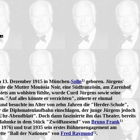
1)
m 13. Dezember 1915 in München-
Solln
geboren. Jürgens'
e die Mutter Mouissia Noir, eine Südfranzösin, am Zarenhof
 stets am wohlsten fühlte, wurde Curd Jürgens sowie seine
 "Auf alles könnte er verzichten", zitierte er einmal
 und besuchte im Alter von zehn Jahren die "Herder-Schule",
r die Diplomatenlaufbahn einschlagen, der junge Jürgens jedoch
hr-Abendblatt". Doch dann faszinierte ihn das Theater, bereits
1)
r Halunke in dem Stück "Zwölftausend" von
Bruno Frank
 1976) und trat 1935 sein erstes Bühnenengagement am
1)
ette "Ball der Nationen" von
Fred Raymond
.