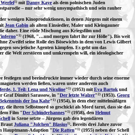
1)
 Werfel
mit
Danny Kaye
als dem polnischen Juden
bstparodie – nur sehr wenig unsympathisch und sein rauher
r der wenigen Kinoproduktionen, in denen Jürgens mit einem
mit
Jean Gabin
als altem Einsiedler, Maler und Kleingauner
ie daher. Eine rüde Mischung aus Kriegsfilm und
1)
'inferno
"
(1968, "…und morgen fahrt ihr zur Hölle"). Bis weit
hne Zweifel seine Rolle des Bösewichts in dem von Lewis Gilbert
gegen sowjetische Agenten kämpfen. Es geht um das
r die Welt zerstören und umkrempeln will, ein ideologischer
schee festlegen und beeindruckte immer wieder durch seine enorme
enmagneten werden ließen, waren unter anderem auch
1)
erde, 1. Teil: Lena und Nicoline
"
(1953) mit
Eva Bartok
und
2)
er Graf Dimitri Sarassow, in "
Der letzte Walzer
"
(1953).
Georg
1)
Bekenntnis der Ina Kahr
"
(1954), in dem eher mittelmäßigen
er
, die ihren Selbstmord so geschickt als Mord tarnt, dass sie das
1)
dem Film "
Der Schinderhannes
"
(1958), den
Helmut
chell
in Szene setzte – Jürgens gab den legendären
1)
n Braut
Juliana "Julchen" Blasius
. Bereits drei Jahre zuvor
1)
en Hauptmann-Adaption "
Die Ratten
"
(1955) neben der Schell
1)