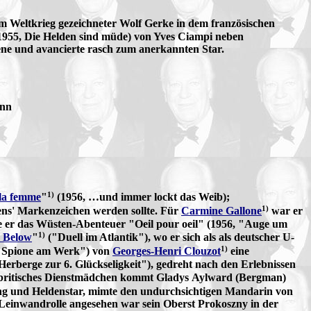
vom Weltkrieg gezeichneter Wolf Gerke in dem französischen
1955, Die Helden sind müde) von Yves Ciampi neben
ene und avancierte rasch zum anerkannten Star.
ann
1)
la femme
"
(1956, …und immer lockt das Weib);
1)
ens' Markenzeichen werden sollte. Für
Carmine Gallone
war er
 er das Wüsten-Abenteuer "Oeil pour oeil" (1956, "Auge um
1)
 Below
"
("Duell im Atlantik"), wo er sich als als deutscher U-
1)
"Spione am Werk") von
Georges-Henri Clouzot
eine
Herberge zur 6. Glückseligkeit"), gedreht nach den Erlebnissen
britisches Dienstmädchen kommt Gladys Aylward (Bergman)
ling und Heldenstar, mimte den undurchsichtigen Mandarin von
 Leinwandrolle angesehen war sein Oberst Prokoszny in der