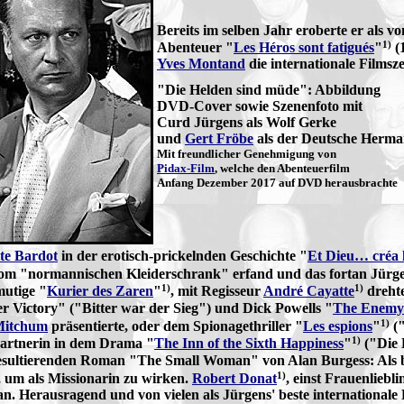
Bereits im selben Jahr eroberte er als 
1)
Abenteuer "
Les Héros sont fatigués
"
(
Yves Montand
die internationale Filmsz
"Die Helden sind müde": Abbildung
DVD-Cover sowie Szenenfoto mit
Curd Jürgens als Wolf Gerke
und
Gert Fröbe
als der Deutsche Herm
Mit freundlicher Genehmigung von
Pidax-Film
, welche den Abenteuerfilm
Anfang Dezember 2017 auf DVD herausbrachte
tte Bardot
in der erotisch-prickelnden Geschichte "
Et Dieu… créa 
 vom "normannischen Kleiderschrank" erfand und das fortan Jürg
1)
1)
mutige "
Kurier des Zaren
"
, mit Regisseur
André Cayatte
drehte
r Victory" ("Bitter war der Sieg") und Dick Powells "
The Enemy
1)
Mitchum
präsentierte, oder dem Spionagethriller "
Les espions
"
(
1)
Partnerin in dem Drama "
The Inn of the Sixth Happiness
"
("Die 
esultierenden Roman "The Small Woman" von Alan Burgess: Als 
1)
, um als Missionarin zu wirken.
Robert Donat
, einst Frauenlieb
n. Herausragend und von vielen als Jürgens' beste internationale