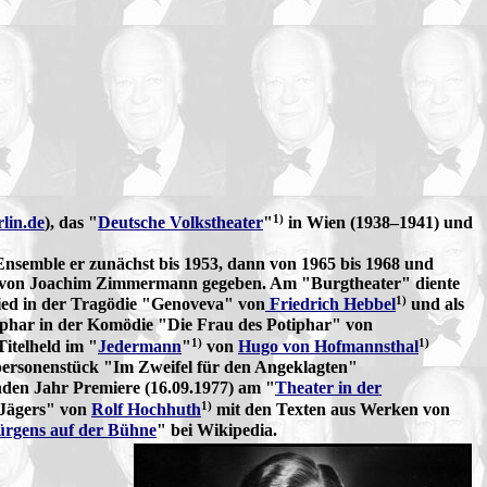
1)
rlin.de
), das "
Deutsche Volkstheater
"
in Wien (1938–1941) und
 Ensemble er zunächst bis 1953, dann von 1965 bis 1968 und
s" von Joachim Zimmermann gegeben. Am "Burgtheater" diente
1)
ried in der Tragödie "Genoveva" von
Friedrich Hebbel
und als
tiphar in der Komödie "Die Frau des Potiphar" von
1)
1)
Titelheld im "
Jedermann
"
von
Hugo von Hofmannsthal
ersonenstück "Im Zweifel für den Angeklagten"
nden Jahr Premiere (16.09.1977) am "
Theater in der
1)
 Jägers" von
Rolf Hochhuth
mit den Texten aus Werken von
ürgens auf der Bühne
" bei Wikipedia.