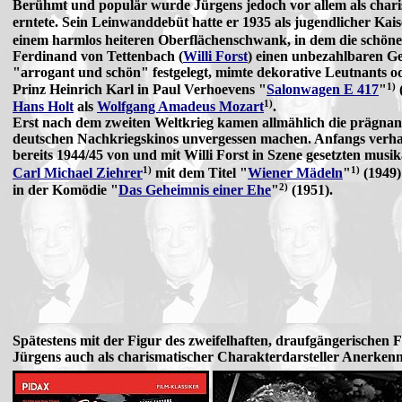
Berühmt und populär wurde Jürgens jedoch vor allem als charis
erntete. Sein Leinwanddebüt hatte er 1935 als jugendlicher Kai
einem harmlos heiteren Oberflächenschwank, in dem die schön
Ferdinand von Tettenbach (
Willi Forst
) einen unbezahlbaren Ge
"arrogant und schön" festgelegt, mimte dekorative Leutnants o
1)
Prinz Heinrich Karl in Paul Verhoevens "
Salonwagen E 417
"
1)
Hans Holt
als
Wolfgang Amadeus Mozart
.
Erst nach dem zweiten Weltkrieg kamen allmählich die prägnant
deutschen Nachkriegskinos unvergessen machen. Anfangs verhar
bereits 1944/45 von und mit Willi Forst in Szene gesetzten mus
1)
1)
Carl Michael Ziehrer
mit dem Titel "
Wiener Mädeln
"
(1949)
2)
in der Komödie "
Das Geheimnis einer Ehe
"
(1951).
Spätestens mit der Figur des zweifelhaften, draufgängerischen 
Jürgens auch als charismatischer Charakterdarsteller Anerken