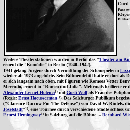
Curd 
Foto m
Körpers
Bildarc
Weitere Theaterstationen wurden in Berlin das "
Theater am Ku
erneut die "Komödie" in Berlin (1940–1942).
1941 gelang Jürgens durch Vermittlung der Schauspielerin
Lizz
wieder ab 1973 angehörte. Sein Bühnendebüt hatte er dort al
er sich langsam nach oben, mit Figuren wie Romeos Vetter Ben
Mercutio, erneut in "Romeo und Julia". Mehrmals brillierte er 
1)
Alexander Lernet-Holenia
mit
Gusti Wolf
als Frau des Potipha
1)
(Regie:
Ernst Haeusserman
). Das Salzburger Publikum begeis
("Clarence Darrow For The Defense") von David W. Rintels, di
1)
Josefstadt
"
, eine Tournee durch verschiedene Städte schloss s
1)
Ernest Hemingway
in Salzburg auf die Bühne –
Bernhard Wic