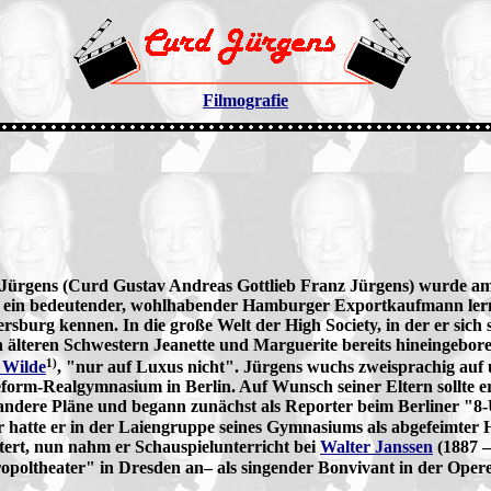
Filmografie
Jürgens (Curd Gustav Andreas Gottlieb Franz Jürgens) wurde a
, ein bedeutender, wohlhabender Hamburger Exportkaufmann lernt
ersburg kennen. In die große Welt der High Society, in der er sich
 älteren Schwestern Jeanette und Marguerite bereits hineingeboren.
1)
 Wilde
, "nur auf Luxus nicht". Jürgens wuchs zweisprachig auf
eform-Realgymnasium in Berlin. Auf Wunsch seiner Eltern sollte e
andere Pläne und begann zunächst als Reporter beim Berliner "8-U
r hatte er in der Laiengruppe seines Gymnasiums als abgefeimte
tert, nun nahm er Schauspielunterricht bei
Walter Janssen
(1887 –
opoltheater" in Dresden an– als singender Bonvivant in der Oper