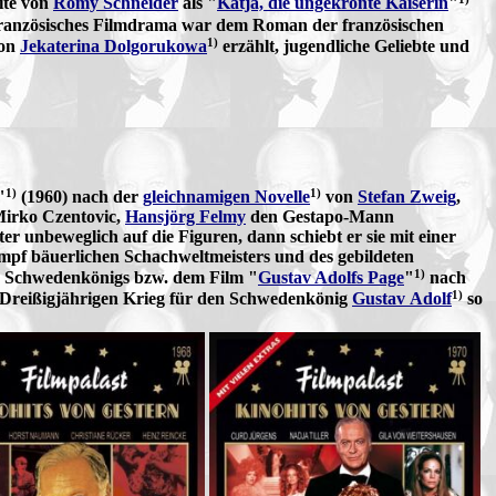
ite von
Romy Schneider
als "
Katja, die ungekrönte Kaiserin
"
französisches Filmdrama war dem Roman der französischen
1)
von
Jekaterina Dolgorukowa
erzählt, jugendliche Geliebte und
1)
1)
"
(1960) nach der
gleichnamigen Novelle
von
Stefan Zweig
,
Mirko Czentovic,
Hansjörg Felmy
den Gestapo-Mann
r unbeweglich auf die Figuren, dann schiebt er sie mit einer
mpf bäuerlichen Schachweltmeisters und des gebildeten
1)
es Schwedenkönigs bzw. dem Film "
Gustav Adolfs Page
"
nach
1)
Dreißigjährigen Krieg für den Schwedenkönig
Gustav Adolf
so