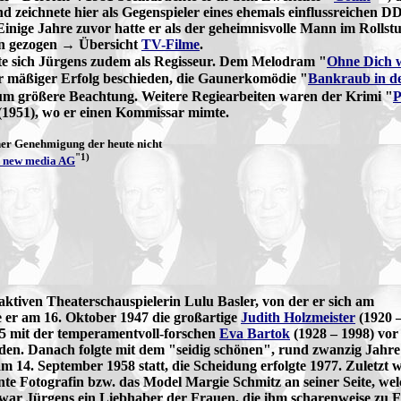
und zeichnete hier als Gegenspieler eines ehemals einflussreichen 
inige Jahre zuvor hatte er als der geheimnisvolle Mann im Rolls
n gezogen → Übersicht
TV-Filme
.
e sich Jürgens zudem als Regisseur. Dem Melodram "
Ohne Dich w
 mäßiger Erfolg beschieden, die Gaunerkomödie "
Bankraub in d
m größere Beachtung. Weitere Regiearbeiten waren der Krimi "
P
1951), wo er einen Kommissar mimte.
cher Genehmigung
der heute nicht
"1)
s new media AG
raktiven Theaterschauspielerin Lulu Basler, von der er sich am
e er am 16. Oktober 1947 die großartige
Judith Holzmeister
(1920 –
955 mit der temperamentvoll-forschen
Eva Bartok
(1928 – 1998) vor
iden. Danach folgte mit dem "seidig schönen", rund zwanzig Jahr
14. September 1958 statt, die Scheidung erfolgte 1977. Zuletzt w
nte Fotografin bzw. das Model Margie Schmitz an seiner Seite, we
war Jürgens ein Liebhaber der Frauen, die ihm scharenweise zu 