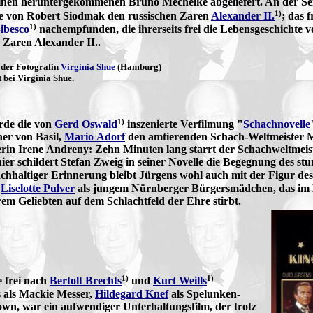
inen heruntergekommenen Bruno Mechelke abgeliefert. An der Se
1)
ie von Robert Siodmak den russischen Zaren
Alexander II.
; das 
1)
ibesco
nachempfunden, die ihrerseits frei die Lebensgeschichte 
 Zaren Alexander II..
 der Fotografin
Virginia Shue
(Hamburg)
 bei Virginia Shue.
1)
rde die von
Gerd Oswald
inszenierte Verfilmung "
Schachnovelle
ner von Basil,
Mario Adorf
den amtierenden Schach-Weltmeister 
erin Irene Andreny: Zehn Minuten lang starrt der Schachweltmeiste
 schildert Stefan Zweig in seiner Novelle die Begegnung des stu
achhaltiger Erinnerung bleibt Jürgens wohl auch mit der Figur d
t
Liselotte Pulver
als jungem Nürnberger Bürgersmädchen, das im 
rem Geliebten auf dem Schlachtfeld der Ehre stirbt.
1)
1)
 frei nach
Bertolt Brechts
und
Kurt Weills
 als Mackie Messer,
Hildegard Knef
als Spelunken-
own, war ein aufwendiger Unterhaltungsfilm, der trotz