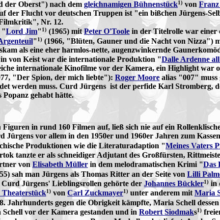
1)
d der Oberst") nach dem
gleichnamigen Bühnenstück
von
Franz
uf der Flucht vor deutschen Truppen ist "ein bißchen Jürgens-Sel
Filmkritik", Nr. 12.
1)
 "
Lord Jim
"
(1965) mit
Peter O'Toole
in der Titelrolle war eine
1)
Argenteuil
"
(1966, "Blüten, Gauner und die Nacht von Nizza") 
skam als eine eher harmlos-nette, augenzwinkernde Gaunerkomöd
 von Keist war die internationale Produktion "
Dalle Ardenne all
iche internationale Kinofilme vor der Kamera, ein Highlight war o
77, "Der Spion, der mich liebte"):
Roger Moore
alias "007" muss 
det werden muss. Curd Jürgens ist der perfide Karl Stromberg, de
s Popanz gehabt hätte.
n Figuren in rund 160 Filmen auf, ließ sich nie auf ein Rollenkli
rd Jürgens vor allem in den 1950er und 1960er Jahren zum Kass
ichische Produktionen wie die Literaturadaption "
Meines Vaters Pf
rtok tanzte er als schneidiger Adjutant des Großfürsten, Rittmeist
artner von
Elisabeth Müller
in dem melodramatischen Krimi "
Das 
55) sah man Jürgens als Thomas Ritter an der Seite von
Lilli Palm
1)
 Curd Jürgens' Lieblingsrollen gehörte der
Johannes Bückler
in 
1)
1)
 Theaterstück
von
Carl Zuckmayer
unter anderem mit
Maria S
 Jahrhunderts gegen die Obrigkeit kämpfte, Maria Schell desse
1)
 Schell vor der Kamera gestanden und in
Robert Siodmak
s
frei