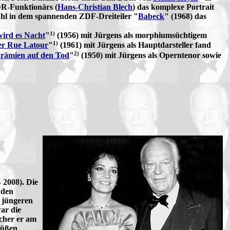
DDR-Funktionärs (
Hans-Christian Blech
) das komplexe Portrait
tuhl in dem spannenden ZDF-Dreiteiler "
Babeck
" (1968) das
1)
ird es Nacht
"
(1956) mit Jürgens als morphiumsüchtigem
1)
er Rue Latour
"
(1961) mit Jürgens als Hauptdarsteller fand
2)
rämien auf den Tod
"
(1950) mit Jürgens als Operntenor sowie
 2008). Die
 den
e jüngeren
ar die
lcher er am
Füßen