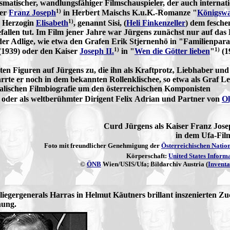
matischer, wandlungsfähiger Filmschauspieler, der auch internat
1)
ser
Franz Joseph
in Herbert Maischs K.u.K.-Romanze "
Königswa
1)
e Herzogin
Elisabeth
, genannt Sisi, (
Heli Finkenzeller
) dem fesche
fallen tut. Im Film jener Jahre war Jürgens zunächst nur auf das 
der Adlige, wie etwa den Grafen Erik Stjernenhö in "Familienpara
1)
1)
(1939) oder den Kaiser
Joseph II.
in "
Wen die Götter lieben
"
(1
en Figuren auf Jürgens zu, die ihn als Kraftprotz, Liebhaber un
rte er noch in dem bekannten Rollenklischee, so etwa als Graf L
ikalischen Filmbiografie um den österreichischen Komponisten
 oder als weltberühmter Dirigent Felix Adrian und Partner von
Ol
Curd Jürgens als Kaiser Franz Jose
in dem Ufa-Fil
Foto mit freundlicher Genehmigung der
Österreichischen Natio
Körperschaft:
United States Inform
©
ÖNB
Wien/USIS/Ufa; Bildarchiv Austria (
Invent
Fliegergenerals Harras in Helmut Käutners brillant inszenierten 
nung.