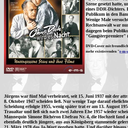
Szene gesetzt hatte, 
eines DDR-Dichters. E
Publikum in den Ban
Wenige Male versucht
Rechtsanwalt war nur
dagegen beim Publiku
"Gangsterpremiere" (
DVD-Cover mit freundli
mehr existierenden "
e-m-
Jürgens war fünf Mal verheiratet, seit 15. Juni 1937 mit der att
8. Oktober 1947 scheiden ließ. Nur wenige Tage darauf ehelicht
Scheidung erfolgte 1955, wenig später trat er am 13. August 1
Traualtar und ließ sich nach zwei Jahren Ehe 1957 wieder sche
Mannequin Simone Bichéron Ehefrau Nr. 4, die Hochzeit fand am 
ebenfalls deutlich jüngere, aus aus Königsberg stammende geler
21. März 1978 das Ja-Wort gegeben hatte. Und darüber hinaus 