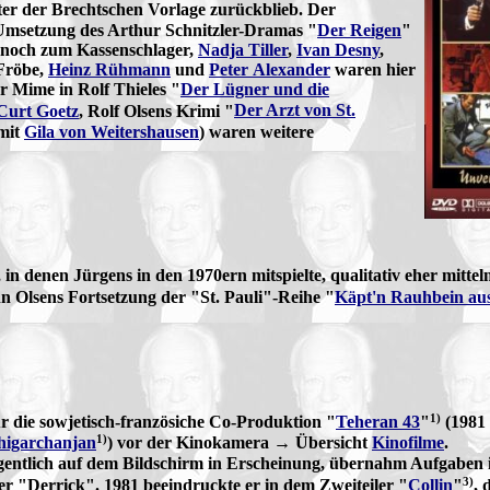
ter der Brechtschen Vorlage zurückblieb. Der
 Umsetzung des Arthur Schnitzler-Dramas "
Der Reigen
"
ennoch zum Kassenschlager,
Nadja Tiller
,
Ivan Desny
,
 Fröbe,
Heinz Rühmann
und
Peter Alexander
waren hier
r Mime in Rolf Thieles "
Der Lügner und die
Curt Goetz
, Rolf Olsens Krimi "
Der Arzt von St.
mit
Gila von Weitershausen
) waren weitere
in denen Jürgens in den 1970ern mitspielte, qualitativ eher mitt
 Olsens Fortsetzung der "St. Pauli"-Reihe "
Käpt'n Rauhbein aus
1)
ür die sowjetisch-französiche Co-Produktion "
Teheran 43
"
(1981 
1)
igarchanjan
) vor der Kinokamera → Übersicht
Kinofilme
.
egentlich auf dem Bildschirm in Erscheinung, übernahm Aufgaben 
3)
 "Derrick". 1981 beeindruckte er in dem Zweiteiler "
Collin
"
, 