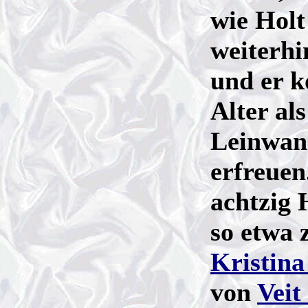
wie Holt
weiterhi
und er k
Alter als
Leinwan
erfreuen
achtzig 
so etwa
Kristin
von
Veit