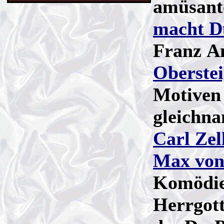
amüsant
macht D
Franz An
Oberstei
Motiven
gleichn
Carl Zel
Max von
Komödie
Herrgott