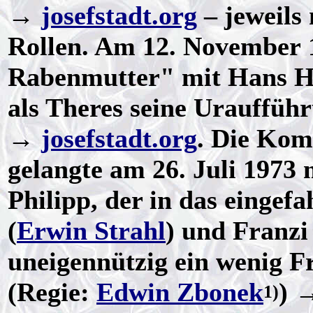
→
josefstadt.org
– jeweils
Rollen. Am 12. November 1
Rabenmutter" mit Hans H
als Theres seine Urauffüh
→
josefstadt.org
. Die Kom
gelangte am 26. Juli 1973 
Philipp, der in das eingef
(
Erwin Strahl
) und Franzi
uneigennützig ein wenig F
(Regie:
Edwin Zbonek
) 
1)