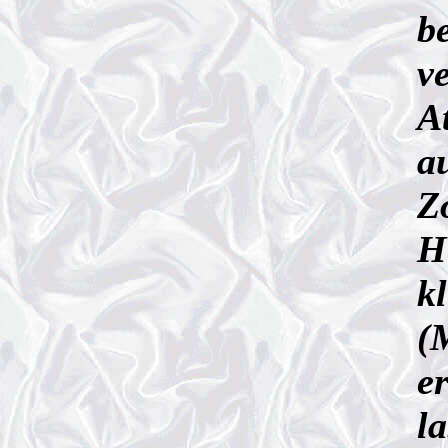
b
v
A
a
Z
H
k
(
er
l