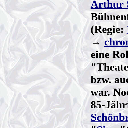
Arthur 
Bühnen
(Regie:
→
chron
eine Ro
"Theater
bzw. au
war. No
85-Jähr
Schönb