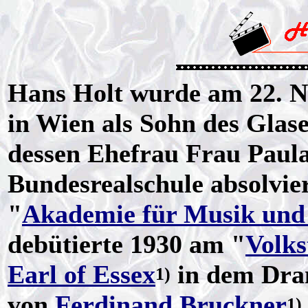
Hans Holt wurde am 22. N
in Wien als Sohn des Glas
dessen Ehefrau Frau Paul
Bundesrealschule absolvier
"
Akademie für Musik und 
debütierte 1930 am "
Volks
Earl of Essex
in dem Dra
1)
von
Ferdinand Bruckner
1)