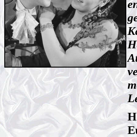
e
g
K
Ha
A
v
m
L
H
E