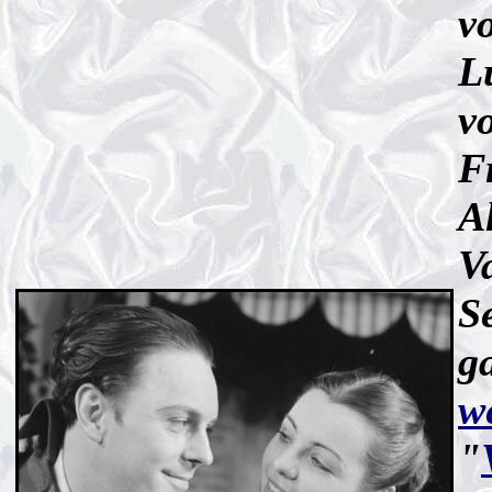
v
L
v
F
A
Va
S
g
w
"