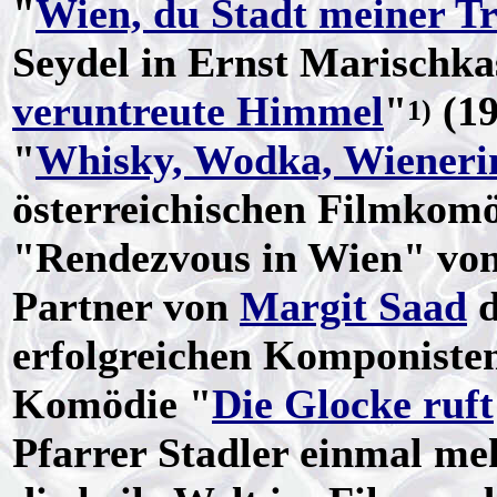
"
Wien, du Stadt meiner T
Seydel in Ernst Marischka
veruntreute Himmel
"
(19
1)
"
Whisky, Wodka, Wieneri
österreichischen Filmkomö
"Rendezvous in Wien" vo
Partner von
Margit Saad
d
erfolgreichen Komponiste
Komödie "
Die Glocke ruft
Pfarrer Stadler einmal me