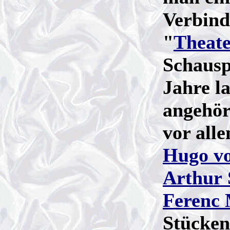
Verbindu
"
Theate
Schauspi
Jahre l
angehör
vor all
Hugo v
Arthur 
Ferenc
Stücken