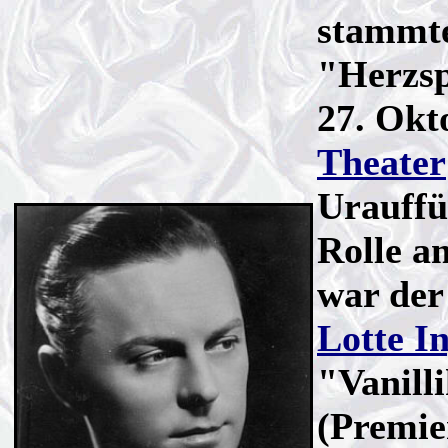
stammte
"Herzsp
27. Okt
Theater
Urauffü
Rolle a
war der
Lotte I
"Vanill
(Premie