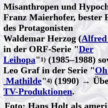
Misanthropen und Hypoc
Franz Maierhofer, bester 
des Protagonisten
Waldemar Herzog (
Alfre
in der ORF-Serie "
Der
Leihopa
"
(1985–1988) so
1)
Leo Graf in der Serie "
Oh
Mathilde
"
(1990) → Übe
4)
TV-Produktionen
.
Foto: Hans Holt als amer