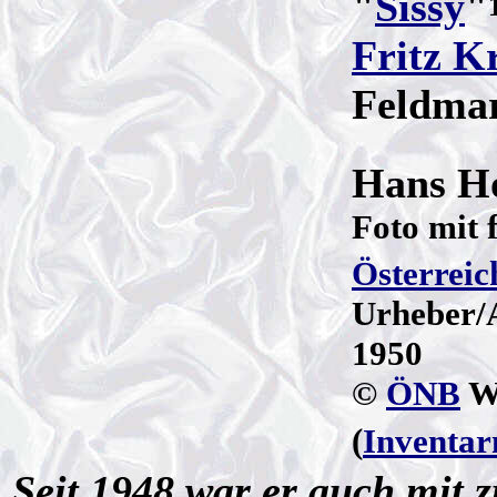
"
Sissy
"
Fritz Kr
Feldma
Hans Ho
Foto mit 
Österreic
Urheber/
1950
©
ÖNB
Wi
(
Inventa
Seit 1948 war er auch mit