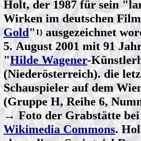
Holt, der 1987 für sein "l
Wirken im deutschen Film
Gold
"
ausgezeichnet wor
1)
5. August 2001 mit 91 Jah
"
Hilde Wagener
-Künstler
(Niederösterreich). die let
Schauspieler auf dem Wie
(Gruppe H, Reihe 6, Numm
→ Foto der Grabstätte be
Wikimedia Commons
. Ho