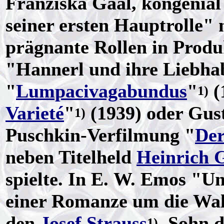
Franziska Gaal, kongenial
seiner ersten Hauptrolle" 
prägnante Rollen in Produ
"Hannerl und ihre Liebhab
"
Lumpacivagabundus
"
(
1)
Varieté
"
(1939) oder Gust
1)
Puschkin-Verfilmung "
Der
neben Titelheld
Heinrich 
spielte. In E. W. Emos "Un
einer Romanze um die Wal
den
Josef Strauss
, Sohn 
1)