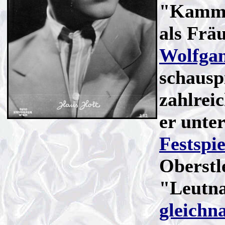
"Kamme
als Frä
Wolfga
schausp
zahlrei
er unte
Festspi
Oberstl
"Leutna
gleichn