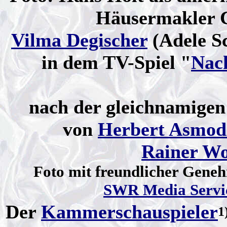
Häusermakler C
Vilma Degischer
(Adele Sc
in dem TV-Spiel "
Nac
nach der gleichnamige
von
Herbert Asmod
Rainer Wo
Foto mit freundlicher Gene
SWR Media Servi
Der
Kammerschauspieler
1