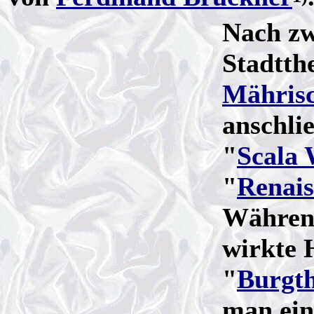
Nach zw
Stadtth
Mähris
anschli
"
Scala 
"
Renais
Während
wirkte 
"
Burgth
man ein