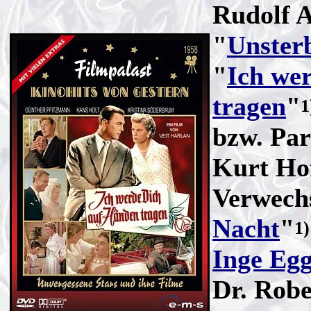
Rudolf 
"
Unsterb
"
Ich we
tragen
"
1
bzw. Pa
Kurt Ho
Verwech
Nacht
"
1)
Inge Eg
Dr. Robe