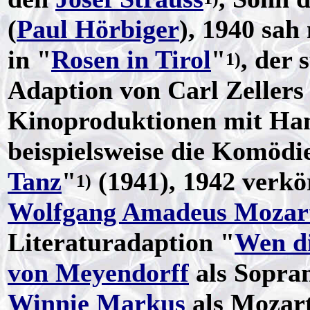
(
Paul Hörbiger
), 1940 sa
in "
Rosen in Tirol
"
, der 
1)
Adaption von Carl Zellers
Kinoproduktionen mit Han
beispielsweise die Komödi
Tanz
"
(1941), 1942 verkö
1)
Wolfgang Amadeus Mozar
Literaturadaption "
Wen di
von Meyendorff
als Sopran
Winnie Markus
als Mozar