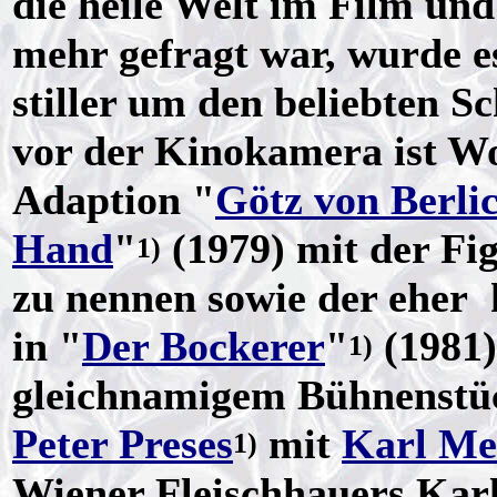
die heile Welt im Film und
mehr gefragt war, wurde e
stiller um den beliebten Sc
vor der Kinokamera ist W
Adaption "
Götz von Berlic
Hand
"
(1979) mit der Fi
1)
zu nennen sowie der eher 
in "
Der Bockerer
"
(1981)
1)
gleichnamigem Bühnenstü
Peter Preses
mit
Karl Me
1)
Wiener Fleischhauers Kar