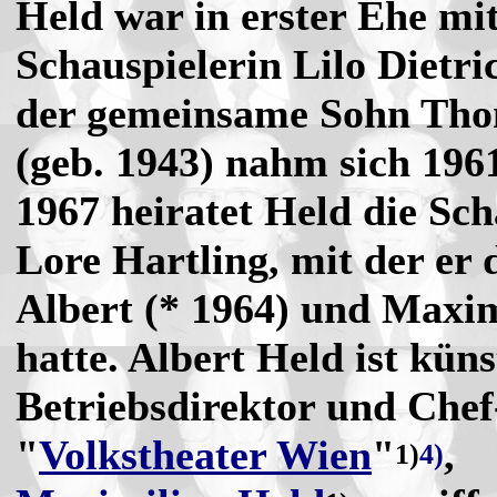
Held war in erster Ehe mi
Schauspielerin Lilo Dietri
der gemeinsame Sohn Th
(geb. 1943) nahm sich 196
1967 heiratet Held die Sch
Lore Hartling, mit der er 
Albert (* 1964) und Maxim
hatte. Albert Held ist küns
Betriebsdirektor und Che
"
Volkstheater Wien
"
,
1)
4)