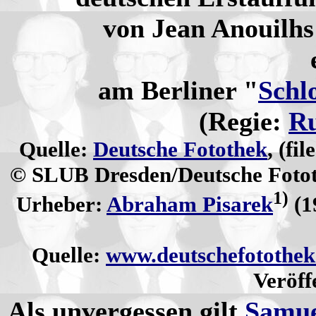
von Jean Anouilhs
am Berliner "
Schl
(Regie:
Ru
Quelle:
Deutsche Fotothek
, (fil
© SLUB Dresden/Deutsche Foto
1)
Urheber:
Abraham Pisarek
(1
Quelle:
www.deutschefotothek
Veröff
Als unvergessen gilt
Samue