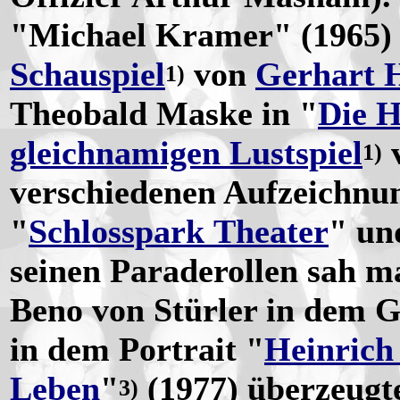
"Michael Kramer" (1965)
Schauspiel
von
Gerhart 
1)
Theobald Maske in "
Die H
gleichnamigen Lustspiel
1)
verschiedenen Aufzeichnu
"
Schlosspark Theater
" un
seinen Paraderollen sah ma
Beno von Stürler in dem G
in dem Portrait "
Heinrich 
Leben
"
(1977) überzeugte
3)