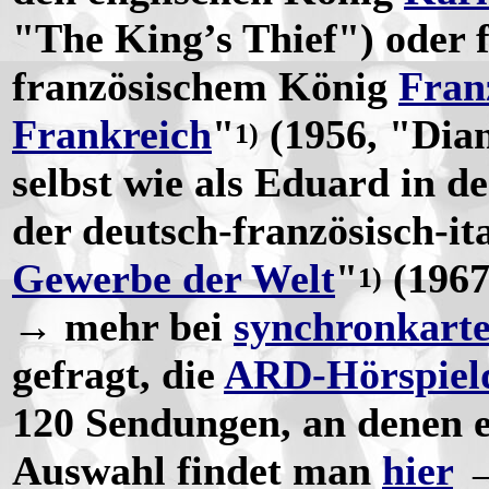
"The King’s Thief") oder 
französischem König
Franz
Frankreich
"
(1956, "Dian
1)
selbst wie als Eduard in d
der deutsch-französisch-it
Gewerbe der Welt
"
(1967
1)
→ mehr bei
synchronkarte
gefragt, die
ARD-Hörspiel
120 Sendungen, an denen er
Auswahl findet man
hier
→