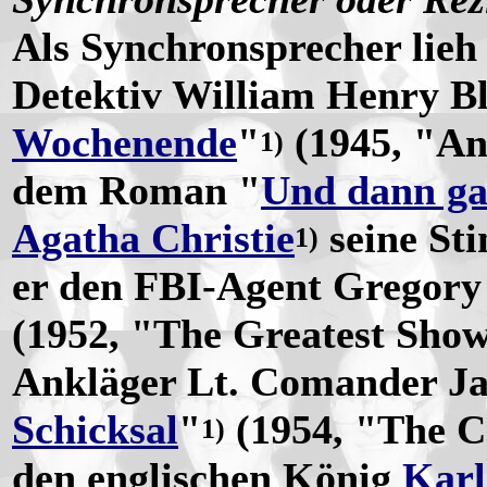
Als Synchronsprecher lieh
Detektiv William Henry B
Wochenende
"
(1945, "An
1)
dem Roman "
Und dann ga
Agatha Christie
seine St
1)
er den FBI-Agent Gregory 
(1952, "The Greatest Show
Ankläger Lt. Comander Ja
Schicksal
"
(1954, "The C
1)
den englischen König
Karl