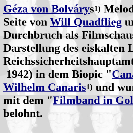
Géza von Bolváry
s
Melod
1)
Seite von
Will Quadflieg
u
Durchbruch als Filmschausp
Darstellung des eiskalten L
Reichssicherheitshauptam
1942) in dem Biopic "
Can
Wilhelm Canaris
und wur
1)
mit dem "
Filmband in Go
belohnt.