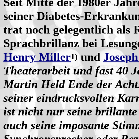
Seit Mitte der 1980er Jah
seiner Diabetes-Erkranku
trat noch gelegentlich als R
Sprachbrillanz bei Lesung
Henry Miller
und
Joseph
1)
Theaterarbeit und fast 40 
Martin Held Ende der Achtz
seiner eindrucksvollen Kar
ist nicht nur seine brillant
auch seine imposante Stimme
Synchronsprecher oder Rezi