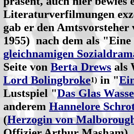
präsent, auch hier bewies 
Literaturverfilmungen exze
gab er den Amtsvorsteher
1955) nach dem als "Eine 
gleichnamigen Sozialdram
Seite von
Berta Drews
als 
Lord Bolingbroke
in "
Ei
1)
Lustspiel "
Das Glas Wasse
anderem
Hannelore Schro
(
Herzogin von Malboroug
Offizier Arthur Masham). He