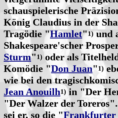
schauspielerische Präzisi
König Claudius in der Sha
Tragödie "
Hamlet
"
und a
1)
Shakespeare'scher Prosper
Sturm
"
oder als Titelhel
1)
Komödie "
Don Juan
"
eb
1)
wie bei den tragischkomis
Jean Anouilh
in "Der He
1)
"Der Walzer der Toreros". 
sei er, so die "
Frankfurter