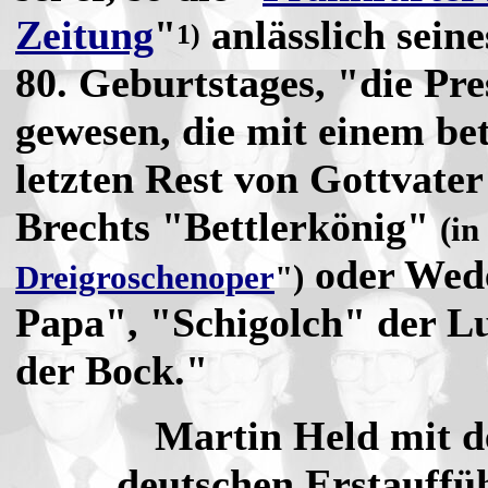
Zeitung
"
anlässlich seine
1)
80. Geburtstages, "die Pre
gewesen, die mit einem be
letzten Rest von Gottvate
Brechts "Bettlerkönig"
(in
oder Wede
Dreigroschenoper
")
Papa", "Schigolch" der 
der Bock."
Martin Held mit de
deutschen Erstauffü