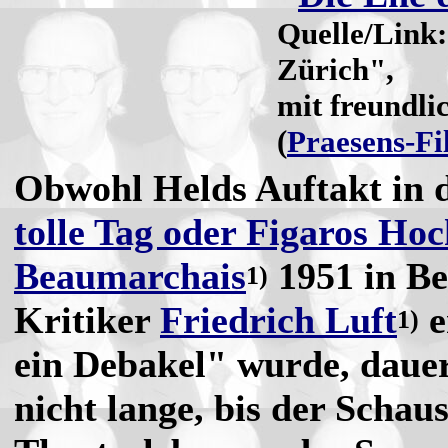
Quelle/Link
Zürich",
mit freundl
(
Praesens-F
Obwohl Helds Auftakt in 
tolle Tag oder Figaros Hoc
Beaumarchais
1951 in Ber
1)
Kritiker
Friedrich Luft
e
1)
ein Debakel" wurde, daue
nicht lange, bis der Schau