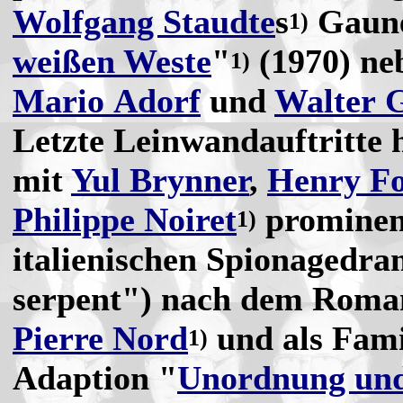
Wolfgang Staudte
s
Gaune
1)
weißen Weste
"
(1970) n
1)
Mario Adorf
und
Walter G
Letzte Leinwandauftritte 
mit
Yul Brynner
,
Henry F
Philippe Noiret
prominent
1)
italienischen Spionagedra
serpent") nach dem Roman
Pierre Nord
und als Fami
1)
Adaption "
Unordnung und