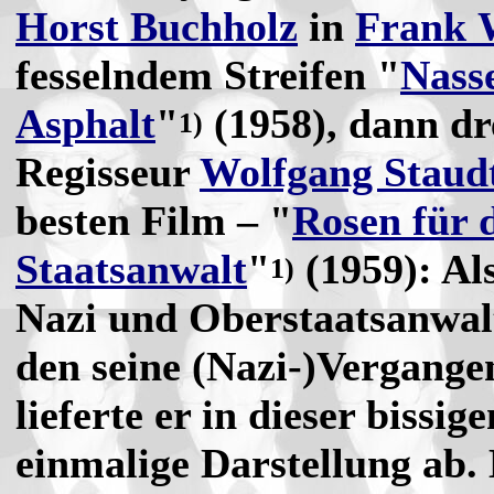
Horst Buchholz
in
Frank 
fesselndem Streifen "
Nass
Asphalt
"
(1958), dann dr
1)
Regisseur
Wolfgang Staud
besten Film – "
Rosen für 
Staatsanwalt
"
(1959): Al
1)
Nazi und Oberstaatsanwal
den seine (Nazi-)Vergangen
lieferte er in dieser bissig
einmalige Darstellung ab.