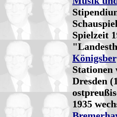
Musik und
Stipendium
Schauspiel
Spielzeit 
"Landesth
Königsber
Stationen
Dresden (1
ostpreußi
1935 wechs
Bremerha