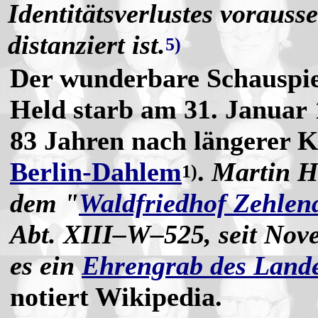
Identitätsverlustes vorauss
distanziert ist.
5)
Der wunderbare Schauspie
Held starb am 31. Januar 
83 Jahren nach längerer K
Berlin-Dahlem
.
Martin H
1)
dem "
Waldfriedhof Zehlen
Abt. XIII–W–525, seit Nov
es ein
Ehrengrab des Lande
notiert Wikipedia.