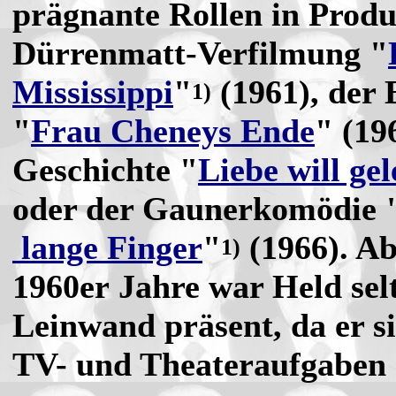
prägnante Rollen in Produ
Dürrenmatt-Verfilmung "
Mississippi
"
(1961), der
1)
"
Frau Cheneys Ende
" (19
Geschichte "
Liebe will gel
oder der Gaunerkomödie 
lange Finger
"
(1966). Ab
1)
1960er Jahre war Held sel
Leinwand präsent, da er s
TV- und Theateraufgaben 