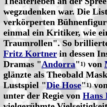
Theaterleben an der Spree
wegzudenken war. Die List
verkörperten Bühnenfigure
einmal ein Kritiker, wie e
Traumrollen". So brilliert
Fritz Kortner
in dessen In
Dramas "
Andorra
"
von
1)
glänzte als Theobald Mas
Lustspiel "
Die Hose
"
vo
1)
unter der Regie von
Hans 
vielgerühmte Vielseitigkei