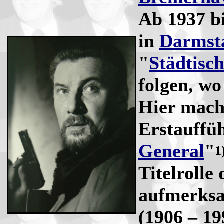
Ab 1937 b
in
Darmst
"
Städtisc
folgen, wo
Hier mach
Erstauffü
General
"
1
Titelrolle
aufmerksa
(1906 – 19