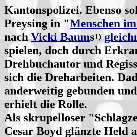
Kantonspolizei. Ebenso sol
Preysing in "
Menschen im
nach
Vicki Baum
s
gleic
1)
spielen, doch durch Erkr
Drehbuchautor und Regiss
sich die Dreharbeiten. Da
anderweitig gebunden un
erhielt die Rolle.
Als skrupelloser "Schlagz
Cesar Boyd glänzte Held a