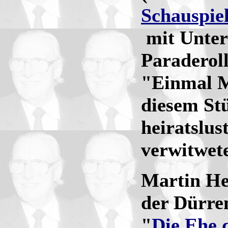
Schauspie
mit Unterb
Paraderol
"Einmal M
diesem Stü
heiratslus
verwitwet
Martin Hel
der Dürre
"
Die Ehe 