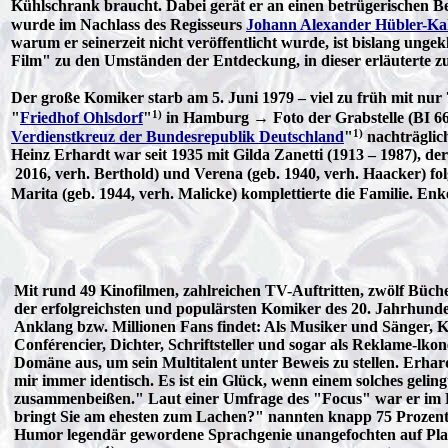
Kühlschrank braucht. Dabei gerät er an einen betrügerischen B
wurde im Nachlass des Regisseurs
Johann Alexander Hübler-Ka
warum er seinerzeit nicht veröffentlicht wurde, ist bislang un
Film" zu den Umständen der Entdeckung, in dieser erläuterte z
Der große Komiker starb am 5. Juni 1979 – viel zu früh mit nur
1)
"
Friedhof Ohlsdorf
"
in Hamburg → Foto der Grabstelle (BI 66
1)
Verdienstkreuz der Bundesrepublik Deutschland
"
nachträglic
Heinz Erhardt war seit 1935 mit Gilda Zanetti (1913 – 1987), der
2016, verh. Berthold) und Verena (geb. 1940, verh. Haacker) fo
Marita (geb. 1944, verh. Malicke) komplettierte die Familie. Enk
Mit rund 49 Kinofilmen, zahlreichen TV-Auftritten, zwölf Büche
der erfolgreichsten und populärsten Komiker des 20. Jahrhunde
Anklang bzw. Millionen Fans findet: Als Musiker und Sänger, K
Conférencier, Dichter, Schriftsteller und sogar als Reklame-lkon
Domäne aus, um sein Multitalent unter Beweis zu stellen. Erh
mir immer identisch. Es ist ein Glück, wenn einem solches gelin
zusammenbeißen." Laut einer Umfrage des "Focus" war er im F
bringt Sie am ehesten zum Lachen?" nannten knapp 75 Prozent a
Humor legendär gewordene Sprachgenie unangefochten auf Platz