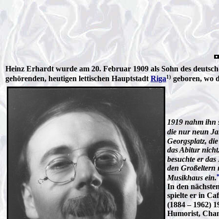
Heinz Erhardt wurde am 20. Februar 1909 als Sohn des deutsch-
1)
gehörenden, heutigen lettischen Hauptstadt
Riga
geboren, wo d
1919 nahm ihn se
die nur neun Jah
Georgsplatz, die
das Abitur nich
besuchte er das
den Großeltern n
*
Musikhaus ein.
In den nächsten
spielte er in C
(1884 – 1962) 1
Humorist, Chans