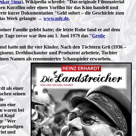
skar Sima
). Wikipedia schreibt: "Das originale Filmmaterial
nen Kurzfilm oder einen Vorfilm für das Kino handelt und
ierte kurze Dokumentation "Geld sofort – die Geschichte zum
n das Werk gelangte →
www.ndr.de
.
 seiner Familie gelebt hatte; die letzte Ruhe fand er auf dem
ge Tage zuvor war ihm am 1. Juni 1979 das "
Große
 und hatte mit ihr vier Kinder. Nach den Töchtern Grit (1936 –
isseur, Drehbuchautor und Produzent arbeitete, Tochter
 einen Namen als renommierter Schauspieler erworben.
dt als einer
ochen seinen
la-
aum eine
en waren bei
nd Kopf
age "Wer
ergründigen
riot und