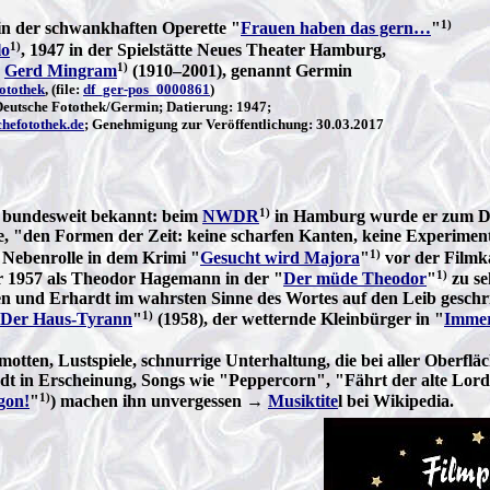
1)
in der schwankhaften Operette "
Frauen haben das gern…
"
1)
lo
, 1947 in der Spielstätte Neues Theater Hamburg,
1)
n
Gerd Mingram
(1910–2001), genannt Germin
otothek
, (file:
df_ger-pos_0000861
)
utsche Fotothek/Germin; Datierung: 1947;
hefotothek.de
; Genehmigung zur Veröffentlichung: 30.03.2017
1)
 bundesweit bekannt: beim
NWDR
in Hamburg wurde er zum Dau
, "den Formen der Zeit: keine scharfen Kanten, keine Experimen
1)
n Nebenrolle in dem Krimi "
Gesucht wird Majora
"
vor der Filmka
1)
er 1957 als Theodor Hagemann in der "
Der müde Theodor
"
zu se
ssten und Erhardt im wahrsten Sinne des Wortes auf den Leib geschr
1)
Der Haus-Tyrann
"
(1958), der wetternde Kleinbürger in "
Immer
tten, Lustspiele, schnurrige Unterhaltung, die bei aller Oberfläc
rdt in Erscheinung, Songs wie "Peppercorn", "Fährt der alte Lor
1)
gon!
"
) machen ihn unvergessen →
Musiktite
l bei Wikipedia.