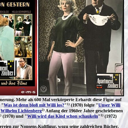
rinnerung. Mehr als 600 Mal verkörperte Erhardt diese Figur auf
1)
 "
Was ist denn bloß mit Willi los?
"
(1970) folgte "
Unser Willi
2)
n
Wilhelm Lichtenberg
Anfang der 1960er Jahre geschriebenen
)
1)
(1970) und "
Willi wird das Kind schon schaukeln
"
(1972)
lereien zur Nonsens-Kultfigur, wozu seine zahlreichen Bücher,