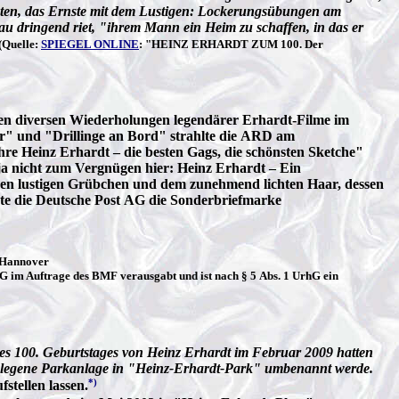
chten, das Ernste mit dem Lustigen: Lockerungsübungen am
rau dringend riet, "ihrem Mann ein Heim zu schaffen, in das er
(Quelle:
SPIEGEL ONLINE
: "HEINZ ERHARDT ZUM 100. Der
en diversen Wiederholungen legendärer Erhardt-Filme im
 und "Drillinge an Bord" strahlte die ARD am
re Heinz Erhardt – die besten Gags, die schönsten Sketche"
a nicht zum Vergnügen hier: Heinz Erhardt – Ein
den lustigen Grübchen und dem zunehmend lichten Haar, dessen
te die Deutsche Post AG die Sonderbriefmarke
, Hannover
G im Auftrage des BMF verausgabt und ist nach § 5 Abs. 1 UrhG ein
des 100. Geburtstages von Heinz Erhardt im Februar 2009 hatten
elegene Parkanlage in "Heinz-Erhardt-Park" umbenannt werde.
*)
stellen lassen.