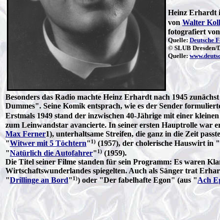
Heinz Erhardt 
von
Walter Kol
fotografiert vo
Quelle:
Deutsche F
© SLUB Dresden/De
Quelle:
www.deutsc
Besonders das Radio machte Heinz Erhardt nach 1945 zunächst
Dummes". Seine Komik entsprach, wie es der Sender formulierte
Erstmals 1949 stand der inzwischen 40-Jährige mit einer kleine
zum Leinwandstar avancierte. In seiner ersten Hauptrolle war 
Max Ferner
1), unterhaltsame Streifen, die ganz in die Zeit pa
1)
"
Witwer mit 5 Töchtern
"
(1957), der cholerische Hauswirt in "
1)
"
Natürlich die Autofahrer
"
(1959).
Die Titel seiner Filme standen für sein Programm: Es waren Klamo
Wirtschaftswunderlandes spiegelten. Auch als Sänger trat Erha
1)
"
Drillinge an Bord
"
) oder "Der fabelhafte Egon" (aus "
Ach E