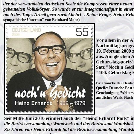
der der verwundeten deutschen Seele die Kompressen einer neuen 
gebeutelten Volkskörper. So wurde er zur Integrationsfigur in ein
nach des Tages Arbeit gern zurückkehrt". Keine Frage, Heinz Er
sympathische Untertan" von Reinhard Mohr)
Vor allem in der 
Nachmittagsprogr
19. Februar 2009 
aus. Am gleichen 
Geburtstagsporträ
Satz "Noch'n Gedi
"100. Geburtstag 
Briefmarke der Deuts
Quelle: Deutsche Post
Genehmigung/Weiterv
amtliches Werk. Nach 
Seit Mitte Juni 2010 erinnert auch der "Heinz-Erhardt-Park" 
die Bezirksversammlung Wandsbek und das Bezirksamt Wandsbek b
Zu Ehren von Heinz Erhardt hat die Bezirksversammlung Wandsbek