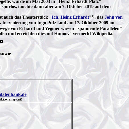
egelte, wurde im Mai 2003 in "Heinz-Erhardt-Platz"
 spurlos, tauchte dann aber am 7. Oktober 2019 auf dem
1)
t auch das Theaterstück "
Ich, Heinz Erhardt
"
, das
John von
. Inszenierung von Ingo Putz fand am 17. Oktober 2009 im
enswege von Erhardt und Yeginer wiesen "spannende Parallelen"
pfen und erreichten dies mit Humor." vermerkt Wikipedia.
 sowie
-datenbank.de
ki.wien.gv.at)