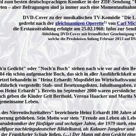
ahl zum besten deutschsprachigen Komiker in der ZDF-Sendung "
reten – aber Befragungen sind ja immer auch eine Momentaufnah
DVD-Cover zu der musikalischen TV-Komödie "Die La
1)
gedreht nach der
gleichnamigen Operette
von
Carl Mic
die Erstausstrahlung erfolgte am 25.02.1968; Infos zur Sen
Abbildung DVD-Cover mit freundlicher Genehmigung 
welche die Produktion Anfang Februar 2013 auf D
n Gedicht" oder "Noch'n Buch" stehen nach wie vor auf den Bests
4 ein schön aufgemachte Buch, das sich in aller Ausführlichkeit 
tzel behandeln in "Heinz Erhardt: Mopsfidel im Wirtschaftswun
usführlich vorgestellt: Stab- und Besetzungslisten, Inhaltsangaben
Ton Heinz Erhardt"). Bereits im September 2000 waren persönlich
h geben die Kinder Grit Berthold, Verena Haacker und Marita Ma
s gemeinsame Leben.
des Nierentischzeitalters" bezeichnete Heinz Erhardt 100 Jahre a
ung geblieben. Sein Motto war stets "Freude am Leben als Leben
aradekomiker der fünfziger und sechziger Jahre, der 1979 starb, e
 Kultfigur nachkriegsdeutscher Blödelkunst, als Kalauer-Jongleur und 
he der Frankfurter Schule ließen. (…) Der Mann mit dem Gesicht ei