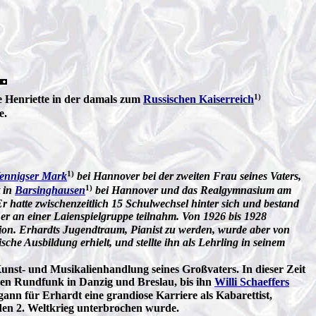
1)
e Henriette in der damals zum
Russischen Kaiserreich
e.
1)
ennigser Mark
bei Hannover bei der zweiten Frau seines Vaters,
1)
t in
Barsinghausen
bei Hannover und das Realgymnasium am
r hatte zwischenzeitlich 15 Schulwechsel hinter sich und bestand
er an einer Laienspielgruppe teilnahm. Von 1926 bis 1928
tion. Erhardts Jugendtraum, Pianist zu werden, wurde aber von
che Ausbildung erhielt, und stellte ihn als Lehrling in seinem
unst- und Musikalienhandlung seines Großvaters. In dieser Zeit
r den Rundfunk in Danzig und Breslau, bis ihn
Willi Schaeffers
gann für Erhardt eine grandiose Karriere als Kabarettist,
 den 2. Weltkrieg unterbrochen wurde.