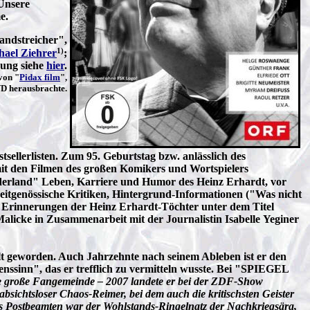
Unsere
me.
ndstreicher",
1)
hael Ziehrer
;
dung siehe
hier
.
von "
Pidax film
",
VD herausbrachte.
ellerlisten. Zum 95. Geburtstag bzw. anlässlich des
mit den Filmen des großen Komikers und Wortspielers
derland" Leben, Karriere und Humor des Heinz Erhardt, vor
, zeitgenössische Kritiken, Hintergrund-Informationen ("Was nicht
e Erinnerungen der Heinz Erhardt-Töchter unter dem Titel
licke in Zusammenarbeit mit der Journalistin Isabelle Yeginer
lt geworden. Auch Jahrzehnte nach seinem Ableben ist er den
ssinn", das er trefflich zu vermitteln wusste. Bei "SPIEGEL
ine große Fangemeinde – 2007 landete er bei der ZDF-Show
absichtsloser Chaos-Reimer, bei dem auch die kritischsten Geister
nes Postbeamten war der Wohlstands-Ringelnatz der Nachkriegsära,