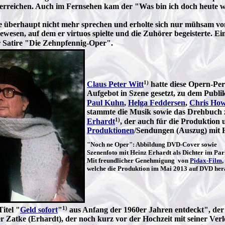
de erreichen. Auch im Fernsehen kam der "Was bin ich doch heute
ise überhaupt nicht mehr sprechen und erholte sich nur mühsam von
wesen, auf dem er virtuos spielte und die Zuhörer begeisterte.
Ei
er Satire "Die Zehnpfennig-Oper".
1)
Claus Peter Witt
hatte diese Opern-Pers
Aufgebot in Szene gesetzt, zu dem Publi
Paul Kuhn
,
Helga Feddersen
,
Chris Ho
stammte die Musik sowie das Drehbuch
1)
Erhardt
, der auch für die Produktion
Produktionen
/Sendungen (Auszug) mit 
"Noch ne Oper": Abbildung DVD-Cover sowie
Szenenfoto mit Heinz Erhardt als Dichter im Pa
Mit freundlicher Genehmigung von
Pidax-Film
,
welche die Produktion im Mai 2013 auf DVD her
1)
itel "
Geld sofort
"
aus Anfang der 1960er Jahren entdeckt", der
r Zatke (Erhardt), der noch kurz vor der Hochzeit mit seiner Verl