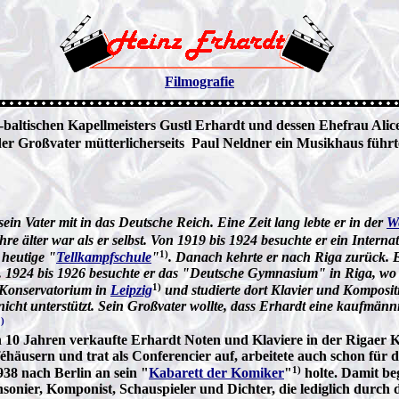
Filmografie
baltischen Kapellmeisters Gustl Erhardt und dessen Ehefrau Alic
er Großvater mütterlicherseits Paul Neldner ein Musikhaus führt
in Vater mit in das Deutsche Reich. Eine Zeit lang lebte er in der
W
re älter war als er selbst. Von 1919 bis 1924 besuchte er ein Interna
1)
 heutige "
Tellkampfschule
"
. Danach kehrte er nach Riga zurück. E
t. 1924 bis 1926 besuchte er das "Deutsche Gymnasium" in Riga, wo 
1)
 Konservatorium in
Leipzig
und studierte dort Klavier und Komposi
icht unterstützt. Sein Großvater wollte, dass Erhardt eine kaufmännis
)
 10 Jahren verkaufte Erhardt Noten und Klaviere in der Rigaer K
aféhäusern und trat als Conferencier auf, arbeitete auch schon fü
1)
938 nach Berlin an sein "
Kabarett der Komiker
"
holte. Damit be
onier, Komponist, Schauspieler und Dichter, die lediglich durch