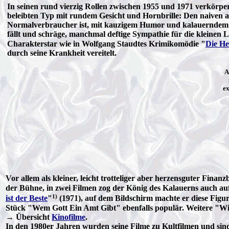
In seinen rund vierzig Rollen zwischen 1955 und 1971 verkörpe
beleibten Typ mit rundem Gesicht und Hornbrille: Den naiven ab
Normalverbraucher ist, mit kauzigem Humor und kalauerndem 
fällt und schräge, manchmal deftige Sympathie für die kleinen 
Charakterstar wie in Wolfgang Staudtes Krimikomödie "
Die He
durch seine Krankheit vereitelt.
A
ex
Vor allem als kleiner, leicht trotteliger aber herzensguter Fina
der Bühne, in zwei Filmen zog der König des Kalauerns auch au
1)
ist der Beste
"
(1971), auf dem Bildschirm machte er diese Fig
Stück "Wem Gott Ein Amt Gibt" ebenfalls populär. Weitere "Wi
→ Übersicht
Kinofilme
.
In den 1980er Jahren wurden seine Filme zu Kultfilmen und sind 