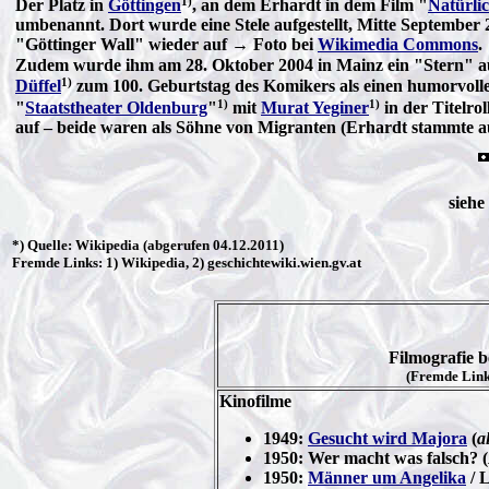
1)
Der Platz in
Göttingen
, an dem Erhardt in dem Film "
Natürli
umbenannt. Dort wurde eine Stele aufgestellt, Mitte Septembe
"Göttinger Wall" wieder auf → Foto bei
Wikimedia Commons
.
Zudem wurde ihm am 28. Oktober 2004 in Mainz ein "Stern" a
1)
Düffel
zum 100. Geburtstag des Komikers als einen humorvolle
1)
1)
"
Staatstheater Oldenburg
"
mit
Murat Yeginer
in der Titelro
auf – beide waren als Söhne von Migranten (Erhardt stammte a
siehe
*) Quelle:
Wikipedia
(abgerufen 04.12.2011)
Fremde Links: 1) Wikipedia, 2) geschichtewiki.wien.gv.at
Filmografie b
(Fremde Links
Kinofilme
1949:
Gesucht wird Majora
(
a
1950: Wer macht was falsch? (
1950:
Männer um Angelika
/ L