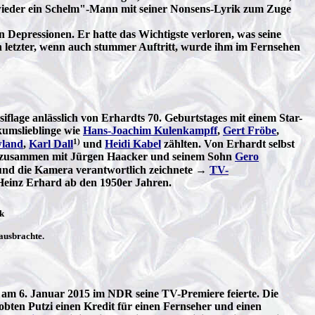
 wieder ein Schelm"-Mann mit seiner Nonsens-Lyrik zum Zuge
 Depressionen. Er hatte das Wichtigste verloren, was seine
n letzter, wenn auch stummer Auftritt, wurde ihm im Fernsehen
iflage anlässlich von Erhardts 70. Geburtstages mit einem Star-
kumslieblinge wie
Hans-Joachim Kulenkampff
,
Gert Fröbe
,
1)
wland
,
Karl Dall
und
Heidi Kabel
zählten. Von Erhardt selbst
 zusammen mit Jürgen Haacker und seinem Sohn
Gero
 und die Kamera verantwortlich zeichnete →
TV-
Heinz Erhard ab den 1950er Jahren.
rk
ausbrachte.
 am 6. Januar 2015 im NDR seine TV-Premiere feierte. Die
obten Putzi einen Kredit für einen Fernseher und einen