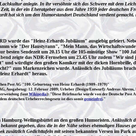
Lachkultur anlegte. In ihr versöhnte sich das Schwere mit dem Lei
er Zeit, in der ein Eheratgeber aus dem Jahre 1959 jeder deutschen F
hardt hat sich um den Humorstandort Deutschland verdient gemacht.
ARD wurde das "Heinz-Erhardt-Jubiläum" ausgiebig gefeiert. Neb
amm wie "Der Haustyrann", "Mein Mann, das Wirtschaftswunder"
zur besten Sendezeit um 20.15 Uhr die 105-minütige Show "100 Jah
Abend zeigte das NDR-Fernsehen um 23.45 Uhr zudem "Wir sind j
t" und würdigte den großen Komiker mit der dicken Hornbrille, 
cht?" zum Markenzeichen wurde. Anlässlich des Jubiläums brach
Heinz Erhardt" heraus.
chen Post AG "100. Geburtstag von Heinz Erhardt (1909–1979)"
 AG, Ausgabetag: 12. Februar 2009; Urheber (Design/Entwurf): Andreas Ahrens
erwendung (laut
Wikipedia
): "Diese Briefmarke wurde von der Deutsche Post A
dem deutschen Urheberrechtsgesetz ist dies somit
gemeinfrei
."
in Hamburg-Wellingsbüttel an den großen Humoristen.
Anlässlich 
ekannt gegeben, dass die in der Nähe seines ehemaligen Hauses g
 zusätzlich Gedichttafeln mit sein
en bekannten Versen im Park auf