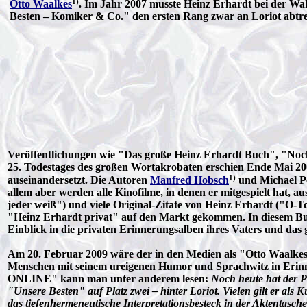
1)
Otto Waalkes
. Im Jahr 2007 musste Heinz Erhardt bei der W
Besten – Komiker & Co." den ersten Rang zwar an Loriot abt
Veröffentlichungen wie "Das große Heinz Erhardt Buch", "Noch'
25. Todestages des großen Wortakrobaten erschien Ende Mai 200
1)
auseinandersetzt. Die Autoren
Manfred Hobsch
und Michael Pe
allem aber werden alle Kinofilme, in denen er mitgespielt hat, a
jeder weiß") und viele Original-Zitate von Heinz Erhardt ("O-
"Heinz Erhardt privat" auf den Markt gekommen. In diesem Buc
Einblick in die privaten Erinnerungsalben ihres Vaters und da
Am 20. Februar 2009 wäre der in den Medien als "Otto Waalkes 
Menschen mit seinem ureigenen Humor und Sprachwitz in Erinner
ONLINE" kann man unter anderem lesen:
Noch heute hat der P
"Unsere Besten" auf Platz zwei – hinter Loriot. Vielen gilt er als
das tiefenhermeneutische Interpretationsbesteck in der Aktentasc