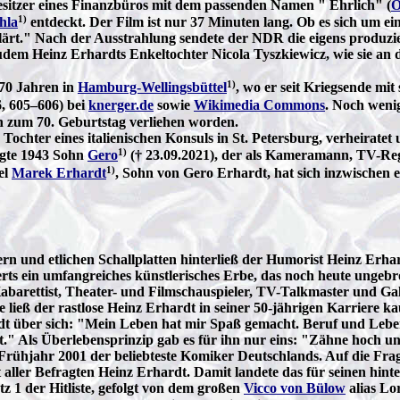
esitzer eines Finanzbüros mit dem passenden Namen " Ehrlich" (
O
1)
hla
entdeckt. Der Film ist nur 37 Minuten lang. Ob es sich um ei
geklärt." Nach der Ausstrahlung sendete der NDR die eigens produz
udem Heinz Erhardts Enkeltochter Nicola Tyszkiewicz, wie sie a
1)
 70 Jahren in
Hamburg-Wellingsbüttel
, wo er seit Kriegsende mit
, 605–606) bei
knerger.de
sowie
Wikimedia Commons
. Noch weni
h zum 70. Geburtstag verliehen worden.
 Tochter eines italienischen Konsuls in St. Petersburg, verheiratet
1)
lgte 1943 Sohn
Gero
(† 23.09.2021), der als Kameramann, TV-Reg
1)
el
Marek Erhardt
, Sohn von Gero Erhardt, hat sich inzwischen
rn und etlichen Schallplatten hinterließ der Humorist Heinz Erhar
rts ein umfangreiches künstlerisches Erbe, das noch heute ungebr
abarettist, Theater- und Filmschauspieler, TV-Talkmaster und Ga
e ließ der rastlose Heinz Erhardt in seiner 50-jährigen Karriere k
ardt über sich: "Mein Leben hat mir Spaß gemacht. Beruf und Leb
gt." Als Überlebensprinzip gab es für ihn nur eins: "Zähne hoch u
rühjahr 2001 der beliebteste Komiker Deutschlands. Auf die Fr
ller Befragten Heinz Erhardt. Damit landete das für seinen hint
 1 der Hitliste, gefolgt von dem großen
Vicco von Bülow
alias Lo