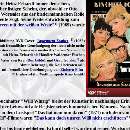
rte Heinz Erhardt immer denselben,
er listigen Schelm, der, obwohl er Otto
Wortsalat aus der biedermännischen Rolle
Leute zeigt. Seine Weiterentwicklung zum
1)
rren mit der weißen Weste
"
(1969) wurde
1)
bbildung DVD-Cover "
Apartment-Zauber
"
(1963)
mit freundlicher Genehmigung der heute nicht mehr
istierenden "e-m-s new media AG" sowie Szenenfoto
mit Heinz Erhardt als Händler Waldemar Fischer,
1)
Vater von Karl (
Rex Gildo
), und
Gerti Gordon
als
Almut Behringer, die Karl heiraten soll;
mit freundlicher Genehmigung von
Einhorn-Film
© Einhorn-Film/Weltlichtspiele Kino GmbH
nzbuchhalter "Willi Winzig" bleibt der Künstler in nachhaltiger E
f der Leinwand alle Register seines humoristischen Könnens. Nach
ur in dem Lustspiel "Das hat man nun davon" (1971) nach dem vo
1
lli"-Filme waren "
Das kann doch unsren Willi nicht erschüttern
"
es bis heute geblieben. Erhardt selbst wurde mit seinen Wortspie