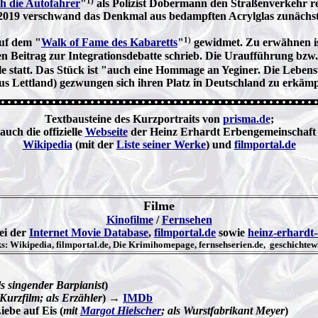
1)
ch die Autofahrer
"
als Polizist Dobermann den Straßenverkehr r
r 2019 verschwand das Denkmal aus bedampften Acrylglas zunächst
1)
uf dem "
Walk of Fame des Kabaretts
"
gewidmet. Zu erwähnen is
n Beitrag zur Integrationsdebatte schrieb. Die Uraufführung bzw.
lle statt. Das Stück ist "auch eine Hommage an Yeginer. Die Leb
us Lettland) gezwungen sich ihren Platz in Deutschland zu erkäm
Textbausteine des Kurzportraits von
prisma.de
;
 auch die offizielle
Webseite
der Heinz Erhardt Erbengemeinschaft
Wikipedia
(mit der
Liste seiner Werke
) und
filmportal.de
Filme
Kinofilme
/
Fernsehen
ei der
Internet Movie Database
,
filmportal.de
sowie
heinz-erhardt
: Wikipedia, filmportal.de, Die Krimihomepage, fernsehserien.de, geschichtewi
ls singender Barpianist
)
Kurzfilm; als Erzähler
)
→
IMDb
iebe auf Eis (
mit
Margot Hielscher
; als Wurstfabrikant Meyer
)