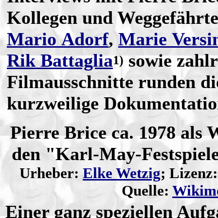
Kollegen und Weggefährt
Mario Adorf
,
Marie Versi
Rik Battaglia
sowie zahlr
1)
Filmausschnitte runden di
kurzweilige Dokumentatio
Pierre Brice ca. 1978 als 
den "Karl-May-Festspiel
Urheber:
Elke Wetzig
; Lizenz
Quelle:
Wikim
Einer ganz speziellen Aufga