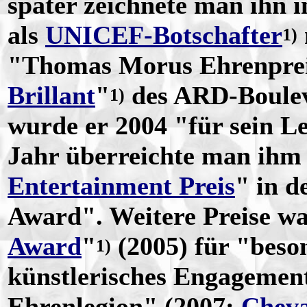
später zeichnete man ihn 
als
UNICEF-Botschafter
1)
"Thomas Morus Ehrenprei
Brillant
"
des ARD-Boule
1)
wurde er 2004 "für sein L
Jahr überreichte man ihm
Entertainment Preis
" in d
Award". Weitere Preise wa
Award
"
(2005) für "beson
1)
künstlerisches Engagement"
Ehrenlegion" (2007;
Cheva