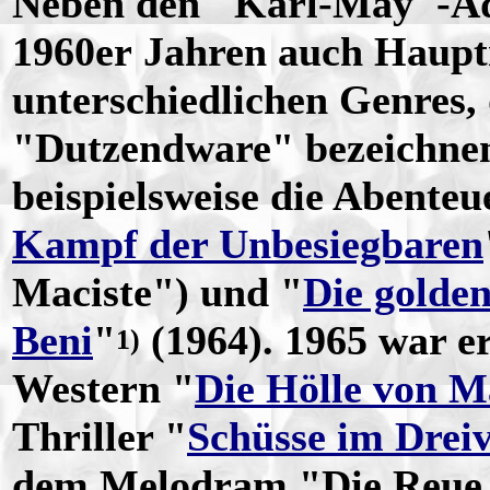
Neben den "Karl-May"-Ada
1960er Jahren auch Haupt
unterschiedlichen Genres, 
"Dutzendware" bezeichnen
beispielsweise die Abenteu
Kampf der Unbesiegbaren
Maciste") und "
Die golde
Beni
"
(1964). 1965 war e
1)
Western "
Die Hölle von M
Thriller "
Schüsse im Dreiv
dem Melodram "Die Reue 