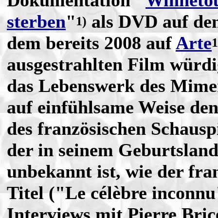
Dokumentation "
Winnetou
sterben
"
als DVD auf den
1)
dem bereits 2008 auf
Arte
1
ausgestrahlten Film würd
das Lebenswerk des Mimen
auf einfühlsame Weise de
des französischen Schauspi
der in seinem Geburtsland
unbekannt ist, wie der fra
Titel ("Le célèbre inconnu"
Interviews mit Pierre Bric