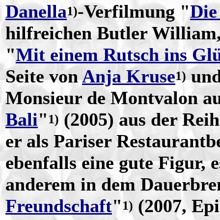
Danella
-Verfilmung "
Die
1)
hilfreichen Butler Willia
"
Mit einem Rutsch ins Gl
Seite von
Anja Kruse
un
1)
Monsieur de Montvalon auf
Bali
"
(2005) aus der Reih
1)
er als Pariser Restaurantb
ebenfalls eine gute Figur, 
anderem in dem Dauerbre
Freundschaft
"
(2007, Epi
1)