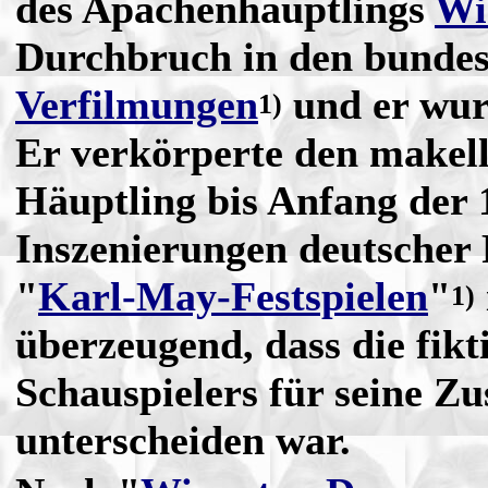
des Apachenhäuptlings
Wi
Durchbruch in den bunde
Verfilmungen
und er wur
1)
Er verkörperte den makel
Häuptling bis Anfang der 
Inszenierungen deutscher 
"
Karl-May-Festspielen
"
1)
überzeugend, dass die fikt
Schauspielers für seine Z
unterscheiden war.