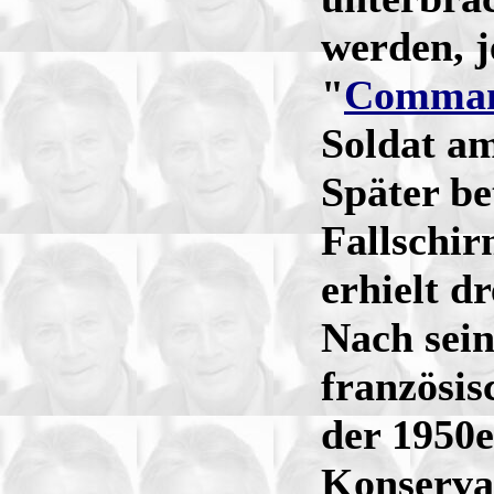
werden, j
"
Comman
Soldat a
Später bet
Fallschi
erhielt d
Nach sein
französi
der 1950e
Konservat