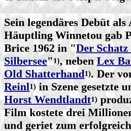
Sein legendäres Debüt als
Häuptling Winnetou gab P
Brice 1962 in "
Der Schatz
Silbersee
"
, neben
Lex Ba
1)
Old Shatterhand
. Der v
1)
Reinl
in Szene gesetzte u
1)
Horst Wendtlandt
produz
1)
Film kostete drei Million
und geriet zum erfolgreic