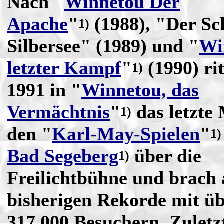
Nach "
Winnetou Der
Apache
"
(1988), "Der Sc
1)
Silbersee" (1989) und "
Wi
letzter Kampf
"
(1990) rit
1)
1991 in "
Winnetou, das
Vermächtnis
"
das letzte 
1)
den "
Karl-May-Spielen
"
1)
Bad Segeberg
über die
1)
Freilichtbühne und brach 
bisherigen Rekorde mit ü
317.000 Besuchern. Zuletz