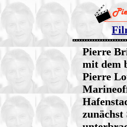
Fil
Pierre Br
mit dem 
Pierre Lo
Marineoff
Hafensta
zunächst 
unterbrac