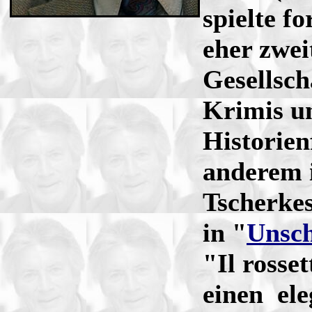
spielte f
eher zwei
Gesellsc
Krimis un
Historien
anderem i
Tscherkes
in "
Unsch
"Il rosse
einen el