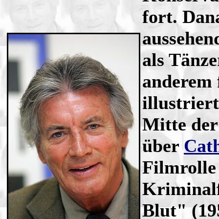
fort. Dan
aussehend
als Tänze
anderem f
illustrie
Mitte der
über
Cat
Filmrolle
Kriminalf
Blut" (1