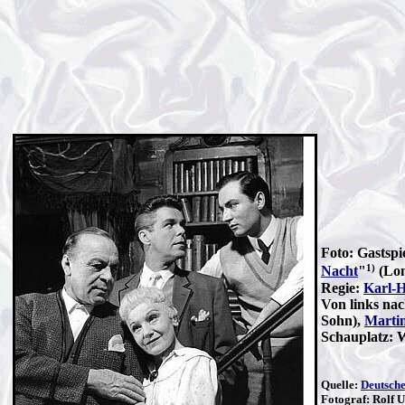
Foto: Gastspie
1)
Nacht
"
(Lon
Regie:
Karl-H
Von links nac
Sohn),
Marti
Schauplatz: 
Quelle:
Deutsch
Fotograf: Rolf 