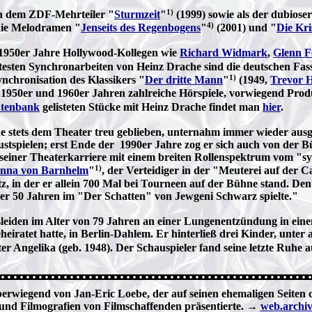
1)
in dem ZDF-Mehrteiler "
Sturmzeit
"
(1999) sowie als der dubiose
4)
 die Melodramen "
Jenseits des Regenbogens
"
(2001) und "
Die Kri
 1950er Jahre Hollywood-Kollegen wie
Richard Widmark
,
Glenn F
esten Synchronarbeiten von Heinz Drache sind die deutschen Fass
1)
ynchronisation des Klassikers "
Der dritte Mann
"
(1949,
Trevor 
en 1950er und 1960er Jahren zahlreiche Hörspiele, vorwiegend Pro
atenbank
gelisteten Stücke mit Heinz Drache findet man
hier
.
he stets dem Theater treu geblieben, unternahm immer wieder ausg
stspielen; erst Ende der 1990er Jahre zog er sich auch von der 
n seiner Theaterkarriere mit einem breiten Rollenspektrum vom 
1)
nna von Barnhelm
"
, der Verteidiger in der "Meuterei auf der 
 in der er allein 700 Mal bei Tourneen auf der Bühne stand. Den 
ber 50 Jahren im "Der Schatten" von Jewgeni Schwarz spielte."
leiden im Alter von 79 Jahren an einer Lungenentzündung in einem
iratet hatte, in Berlin-Dahlem. Er hinterließ drei Kinder, unter
r Angelika (geb. 1948). Der Schauspieler fand seine letzte Ruhe 
erwiegend von Jan-Eric Loebe, der auf seinen ehemaligen Seiten d
 und Filmografien von Filmschaffenden präsentierte. →
web.archiv