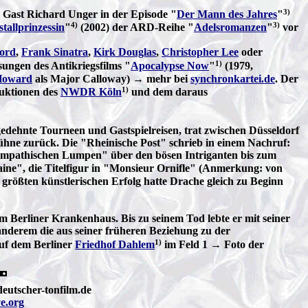
3)
r Gast Richard Unger in der Episode "
Der Mann des Jahres
"
4)
3)
stallprinzessin
"
(2002) der ARD-Reihe "
Adelsromanzen
"
vor
ord
,
Frank Sinatra
,
Kirk Douglas
,
Christopher Lee
oder
1)
ungen des Antikriegsfilms "
Apocalypse Now
"
(1979,
Howard
als Major Calloway) → mehr bei
synchronkartei.de
. Der
1)
duktionen des
NWDR Köln
und dem daraus
edehnte Tourneen und Gastspielreisen, trat zwischen Düsseldorf
Bühne zurück. Die "Rheinische Post" schrieb in einem Nachruf:
"sympathischen Lumpen" über den bösen Intriganten bis zum
Caine", die Titelfigur in "Monsieur Ornifle" (Anmerkung: von
größten künstlerischen Erfolg hatte Drache gleich zu Beginn
 Berliner Krankenhaus. Bis zu seinem Tod lebte er mit seiner
 anderem die aus seiner früheren Beziehung zu der
1)
auf dem Berliner
Friedhof Dahlem
im Feld 1 → Foto der
eutscher-tonfilm.de
e.org