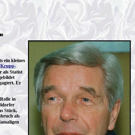
s ein kleines
-Krupp-
als Statist
gebildet
agiert. Er
Rolle in
eldorfer
as Stück,
hbruch als
 damaligen