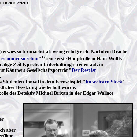
10.2010 erteilt.
) erwies sich zunächst als wenig erfolgreich. Nachdem Drache
1)
 es immer so schön
"
seine erste Hauptrolle in Hans Wolffs
alige Zeit typischen Unterhaltungsstreifen auf, in
ut Käutners Gesellschaftsporträt "
Der Rest ist
.
es Studenten Jonval in dem Fernsehspiel "
Im sechsten Stock
"
iedlicher Besetzung wiederholt wurde.
 Rolle des Detektiv Michael Brixan in der Edgar Wallace-
er
ich aber
erfilme