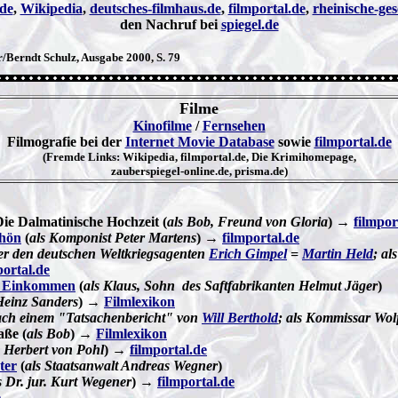
de
,
Wikipedia
,
deutsches-filmhaus.de
,
filmportal.de
,
rheinische-ges
den Nachruf bei
spiegel.de
/Berndt Schulz, Ausgabe 2000, S. 79
Filme
Kinofilme
/
Fernsehen
Filmografie bei der
Internet Movie Database
sowie
filmportal.de
(Fremde Links: Wikipedia, filmportal.de, Die Krimihomepage,
zauberspiegel-online.de, prisma.de)
Die Dalmatinische Hochzeit (
als Bob, Freund von Gloria
) →
filmpor
chön
(
als Komponist Peter Martens
) →
filmportal.de
er den deutschen Weltkriegsagenten
Erich Gimpel
=
Martin Held
; al
portal.de
m Einkommen
(
als Klaus, Sohn des Saftfabrikanten Helmut Jäger
)
Heinz Sanders
) →
Filmlexikon
ch einem "Tatsachenbericht" von
Will Berthold
; als Kommissar Wolf
aße (
als Bob
) →
Filmlexikon
s Herbert von Pohl
) →
filmportal.de
ter
(
als Staatsanwalt Andreas Wegner
)
s Dr. jur. Kurt Wegener
) →
filmportal.de
e