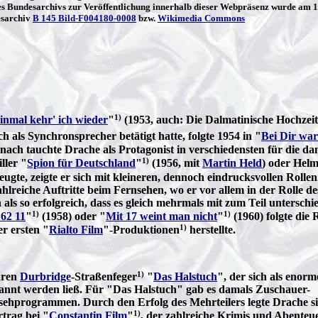
 Bundesarchivs zur Veröffentlichung innerhalb dieser Webpräsenz wurde am 11.
esarchiv
B 145 Bild-F004180-0008
bzw.
Wikimedia Commons
1)
inmal kehr' ich wieder
"
(1953, auch: Die Dalmatinische Hochzeit
 als Synchronsprecher betätigt hatte, folgte 1954 in "
Bei Dir war
nach tauchte Drache als Protagonist in verschiedensten für die dam
1)
ller "
Spion für Deutschland
"
(1956, mit
Martin Held
) oder Helm
ugte, zeigte er sich mit kleineren, dennoch eindrucksvollen Rollen
lreiche Auftritte beim Fernsehen, wo er vor allem in der Rolle d
ls so erfolgreich, dass es gleich mehrmals mit zum Teil untersch
1)
1)
 62 11
"
(1958) oder "
Mit 17 weint man nicht
"
(1960) folgte die
1)
r ersten "
Rialto Film
"-Produktionen
herstellte.
1)
ären
Durbridge
-Straßenfeger
"
Das Halstuch
", der sich als enorm
annt werden ließ. Für "Das Halstuch" gab es damals Zuschauer-
sehprogrammen. Durch den Erfolg des Mehrteilers legte Drache s
1)
rtrag bei "
Constantin Film
"
, der zahlreiche Krimis und Abenteu