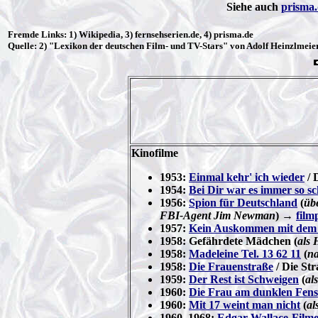
Siehe auch
prisma.
Fremde Links: 1) Wikipedia, 3) fernsehserien.de, 4) prisma.de
Quelle: 2) "Lexikon der deutschen Film- und TV-Stars" von Adolf Heinzlmeier
Kinofilme
1953:
Einmal kehr' ich wieder
/ 
1954:
Bei Dir war es immer so s
1956:
Spion für Deutschland
(
üb
FBI-Agent Jim Newman
) →
film
1957:
Kein Auskommen mit de
1958: Gefährdete Mädchen (
als 
1958:
Madeleine Tel. 13 62 11
(
na
1958:
Die Frauenstraße
/ Die Str
1959:
Der Rest ist Schweigen
(
al
1960:
Die Frau am dunklen Fens
1960:
Mit 17 weint man nicht
(
al
1960–1968:
Edgar-Wallace-Film