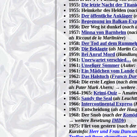
1955:
Die letzte Nacht der Titani
1955: Heimkehr des Helden (
nac
1955:
Der öffentliche Ankläger
(
1955:
Begegnung im Balkan-Exp
1956: Der Weg ist dunkel (
nach 
1957:
Minna von Barnhelm
(
nac
als Riccaut de la Marlinière
)
1958:
Der Tod auf dem Rummelp
1958:
Die Beklagte
(
als Martin C
1959:
Bei Anruf Mord
(
Handlung
1961:
Unerwartet verschied…
(
a
1961:
Unseliger Sommer
(
Autor:
1961:
Ein Mädchen vom Lande
(
1962:
Das Halstuch
(
Francis Dur
1964: Die erste Legion (
nach dem 
als Pater Mark Ahern; → weitere
1964–1965:
Krimi-Quiz
– Amateur
1965:
Sandy the Seal
(
als Leucht
1966:
Intercontinental Express
(
1967: Entscheidung (
als der Ha
1968: Der Snob (
nach der
Komödi
→ weitere Besetzung
IMDb
)
1975: Flirt von gestern (
nach der
Kurzinfo:
Herr und Frau Duncan
Treffen mit ihren ehemaligen Jug