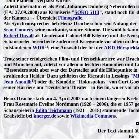
"Don Flanello" verpasst wurde.
Zuletzt übernahm er als Prof. Johannes Domberg Nebenrollen 
(EA: 27.09.2000) aus Krimiserie "
SOKO 5113
", stand noch für
der Kamera → Übersicht
Filmografie
.
Als Synchronsprecher lieh Heinz Drache schon sein Anfang der
Sean Connery
seine markante, sonore Stimme. Die wohl bekannt
Robert Duvall
als Lieutenant Colonel Bill Kilgore) und die Neus
Schauspieler bereicherte zudem seit Kriegsende vor allem in d
1)
entstandenen
WDR
; eine Auswahl der bei der
ARD Hörspield
Trotz seiner erfolgreichen Film- und Fernsehkarriere war Drac
und München auf, zuletzt vor allem in leichten Komödien und Lu
"Besonders stolz aber war der Darsteller auf die Höhepunkte i
strahlenden Helden. Dazu gehörten der Riccault in Lessings "
Mi
1)
Jean Anouilh
) oder die Komödie "Hokuspokus" von Curt Goetz,
seiner Karriere am "Deutschen Theater" in Berlin, wo er vor ü
Heinz Drache starb am 4. April 2002 nach einem längeren Krebs
Frau Rosemarie Eveline Nordmann (1928 – 2006), die er 1957 gehe
Schauspielerin
Edith Teichmann
(1921 – 2018) stammende Tochte
Grabstelle bei
knerger.de
sowie
Wikimedia Commons
.
Der Text stammt üb
Bio-