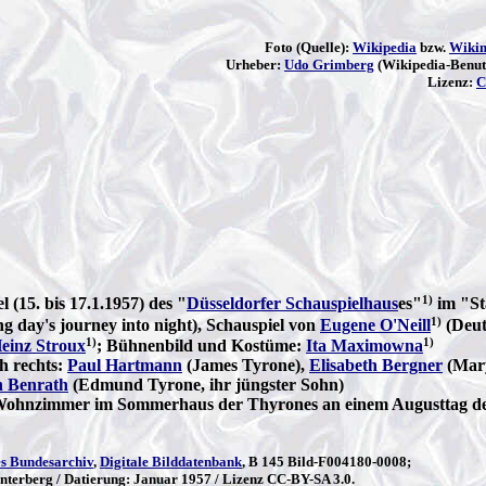
Foto (Quelle):
Wikipedia
bzw.
Wiki
Urheber:
Udo Grimberg
(Wikipedia-Benu
Lizenz:
C
1)
l (15. bis 17.1.1957) des "
Düsseldorfer Schauspielhaus
es"
im "St
1)
g day's journey into night), Schauspiel von
Eugene O'Neill
(Deut
1)
1)
einz Stroux
; Bühnenbild und Kostüme:
Ita Maximowna
h rechts:
Paul Hartmann
(James Tyrone),
Elisabeth Bergner
(Mary
n Benrath
(Edmund Tyrone, ihr jüngster Sohn)
Wohnzimmer im Sommerhaus der Thyrones an einem Augusttag de
es Bundesarchiv
,
Digitale Bilddatenbank
, B 145 Bild-F004180-0008;
Unterberg / Datierung: Januar 1957 / Lizenz CC-BY-SA 3.0.