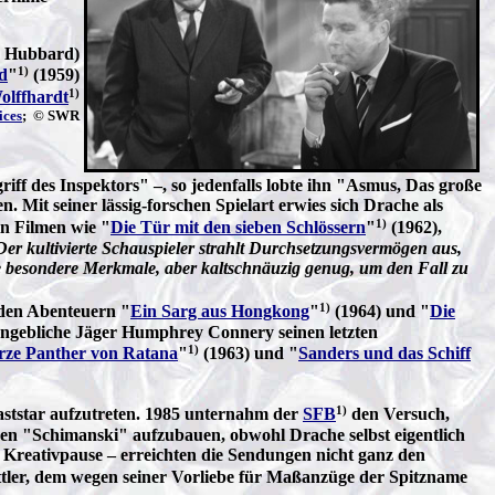
r Hubbard)
1)
d
"
(1959)
1)
olffhardt
ices
; © SWR
f des Inspektors" –, so jedenfalls lobte ihn "Asmus, Das große
 Mit seiner lässig-forschen Spielart erwies sich Drache als
1)
in Filmen wie "
Die Tür mit den sieben Schlössern
"
(1962),
Der kultivierte Schauspieler strahlt Durchsetzungsvermögen aus,
e besondere Merkmale, aber kaltschnäuzig genug, um den Fall zu
1)
nden Abenteuern "
Ein Sarg aus Hongkong
"
(1964) und "
Die
angebliche Jäger Humphrey Connery seinen letzten
1)
rze Panther von Ratana
"
(1963) und "
Sanders und das Schiff
1)
aststar aufzutreten. 1985 unternahm der
SFB
den Versuch,
den "Schimanski" aufzubauen, obwohl Drache selbst eigentlich
e Kreativpause – erreichten die Sendungen nicht ganz den
ittler, dem wegen seiner Vorliebe für Maßanzüge der Spitzname