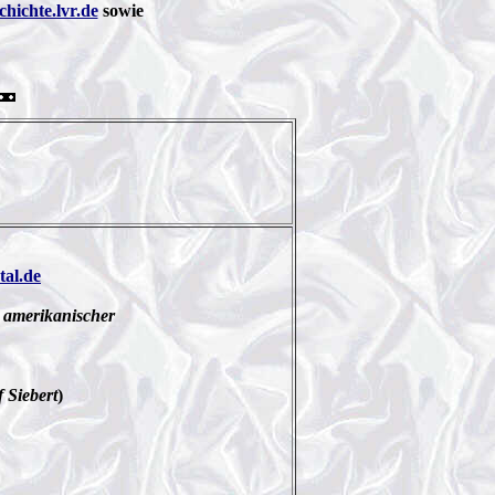
chichte.lvr.de
sowie
tal.de
s amerikanischer
 Siebert
)