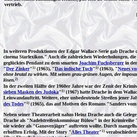
vertrieb.
In weiteren Produktionen der Edgar Wallace-Serie gab Drache d
cinema Starlexikon." Auch die zahlreichen Wiederholungen, die di
geglücktes Pendant zu dem smarten
Joachim Fuchsberger
in de
1)
1)
"
Der Zinker
"
(1963), "
Das indische Tuch
"
(1963), "
Neues v
ohne brutal zu wirken. Mit seinen grau-grünen Augen, der imposa
2)
lösen.
In der zweiten Hälfte der 1960er Jahre war der Zenit der Krimi
1)
sieben Masken des Judoka
"
(1967) hatte Drache in dem Wallac
Leinwandauftritt. Weitere, eher unbedeutende Streifen jener Jah
1)
des Todes
"
(1965), das auf Motiven des Romans "Sanders vom
Neben seiner Theaterarbeit nahm Heinz Drache auch die Gelegen
Drache als "Nadelstreifenkommissar Bülow" in der Krimireihe 
nie wieder als "Ganovenjäger" auftreten wollte. Durch mangelha
1)
erhofften Erfolg. Mit der Story "
Alles Theater
"
verabschiedete