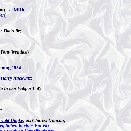
an
) →
IMDb
ien
)
r Titelrolle;
i Tony Wendice
)
lmung 1954
:
Harry Buckwitz
;
in in den Folgen 1–4
)
e;
wald Döpke
; als Charles Duncan;
tet, haben in einer Bar ein
rt zu einigen Komplikationen.