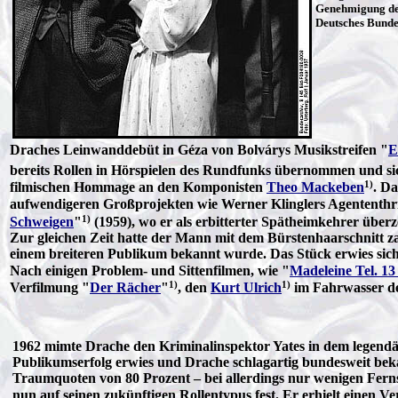
Genehmigung des
Deutsches Bund
Draches Leinwanddebüt in Géza von Bolvárys Musikstreifen "
E
bereits Rollen in Hörspielen des Rundfunks übernommen und sich
1)
filmischen Hommage an den Komponisten
Theo Mackeben
. Da
aufwendigeren Großprojekten wie Werner Klinglers Agententhri
1)
Schweigen
"
(1959), wo er als erbitterter Spätheimkehrer überze
Zur gleichen Zeit hatte der Mann mit dem Bürstenhaarschnitt zah
einem breiteren Publikum bekannt wurde. Das Stück erwies sich a
Nach einigen Problem- und Sittenfilmen, wie "
Madeleine Tel. 13
1)
1)
Verfilmung "
Der Rächer
"
, den
Kurt Ulrich
im Fahrwasser de
1962 mimte Drache den Kriminalinspektor Yates in dem legend
Publikumserfolg erwies und Drache schlagartig bundesweit bek
Traumquoten von 80 Prozent – bei allerdings nur wenigen Fern
nun auf seinen zukünftigen Rollentypus fest. Er erhielt einen Ve