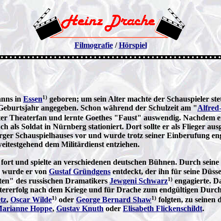
Filmografie
/
Hörspiel
1)
anns in
Essen
geboren; um sein Alter machte der Schauspieler stet
s Geburtsjahr angegeben. Schon während der Schulzeit am "
Alfred
er Theaterfan und lernte Goethes "Faust" auswendig. Nachdem er 
 als Soldat in Nürnberg stationiert. Dort sollte er als Flieger aus
er Schauspielhauses vor und wurde trotz seiner Einberufung eng
weitestgehend dem Militärdienst entziehen.
fort und spielte an verschiedenen deutschen Bühnen. Durch seine 
" wurde er von
Gustaf Gründgens
entdeckt, der ihn für seine Düss
1)
en" des russischen Dramatikers
Jewgeni Schwarz
engagierte. D
eatererfolg nach dem Kriege und für Drache zum endgültigen Durc
1)
1)
tz
,
Oscar Wilde
oder
George Bernard Shaw
folgten, zu seinen
arianne Hoppe
,
Gustav Knuth
oder
Elisabeth Flickenschildt
.