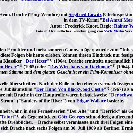
Heinz Drache (Tony Wendice) mit
Siegfried Lowitz
(Chefinspekto
in dem TV-Krimi "
Bei Anruf Mor
Autor: Frederick Knott, Regie:
Rainer W
Foto mit freundlicher Genehmigung von
SWR Media Serv
en Ermittler und meist sonoren Ganovenjäger, wurde zum "Inbegrif
ese Folgen bis heute erleben, können diesen Eindruck nur festigen.
1)
m Klassiker "
Der Hexer
"
(1964). Drache ermittelte unermüdlich 
1)
1)
om Hexer
"
(1965) oder "
Das Wirtshaus von Dartmoor
"
(1964).
nten Stimme und dem glatten Gesicht ist er ein Film-Kommissar ohn
welle überschritten. Nach der Rolle in den eher zu vernachlässige
1)
e-Jubiläumsfilm "
Der Hund Von Blackwood Castle
"
(1967) als 
re mit Drache in der Hauptrolle waren beispielsweise "
Der schwa
 Strom" ("Sanders of the River") von
Edgar Wallace
basierte.
heit wahr, in den Fernsehserien "Der Alte" und "Derrick" als G
1)
"
Tatort
"
als Gegenstück zu
Götz George
s schnodderig auftreten
fte Drehbücher, – Drache selbst veranlasste nach drei Folgen ein
 sich Drache nach sechs Folgen am 30. Juli 1989 als Berliner Erm