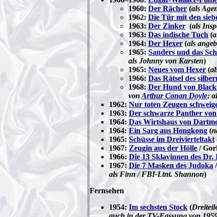
1960:
Der Rächer
(
als Age
1962:
Die Tür mit den sieb
1963:
Der Zinker
(
als Insp
1963:
Das indische Tuch
(
a
1964:
Der Hexer
(
als ange
1965:
Sanders und das Schi
als Johnny von Karsten
)
1965:
Neues vom Hexer
(
al
1966:
Das Rätsel des silbe
1968:
Der Hund von Black
von
Arthur Conan Doyle
; 
1962:
Nur toten Zeugen schweig
1963:
Der schwarze Panther von
1964:
Das Wirtshaus von Dartm
1964:
Ein Sarg aus Hongkong
(
n
1965:
Schüsse im Dreivierteltakt
1967:
Zeugin aus der Hölle
/
Gork
1966:
Die 13 Sklavinnen des Dr
1967:
Die 7 Masken des Judoka
/
als Finn / FBI-Ltnt. Shannon
)
Fernsehen
1954:
Im sechsten Stock
(
Dreitei
auch in der TV-Fassung von 195