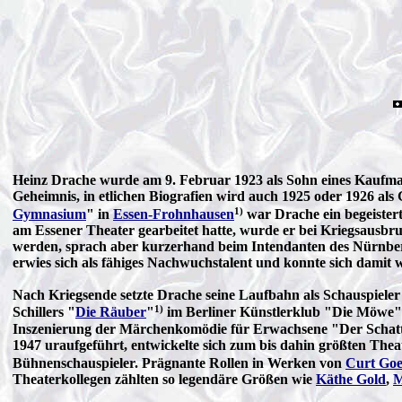
Heinz Drache wurde am 9. Februar 1923 als Sohn eines Kaufm
Geheimnis, in etlichen Biografien wird auch 1925 oder 1926 al
1)
Gymnasium
" in
Essen-Frohnhausen
war Drache ein begeistert
am Essener Theater gearbeitet hatte, wurde er bei Kriegsausbruch
werden, sprach aber kurzerhand beim Intendanten des Nürnberg
erwies sich als fähiges Nachwuchstalent und konnte sich damit 
Nach Kriegsende setzte Drache seine Laufbahn als Schauspieler 
1)
Schillers "
Die Räuber
"
im Berliner Künstlerklub "Die Möwe
Inszenierung der Märchenkomödie für Erwachsene "Der Schatt
1947 uraufgeführt, entwickelte sich zum bis dahin größten Th
Bühnenschauspieler. Prägnante Rollen in Werken von
Curt Goe
Theaterkollegen zählten so legendäre Größen wie
Käthe Gold
,
M