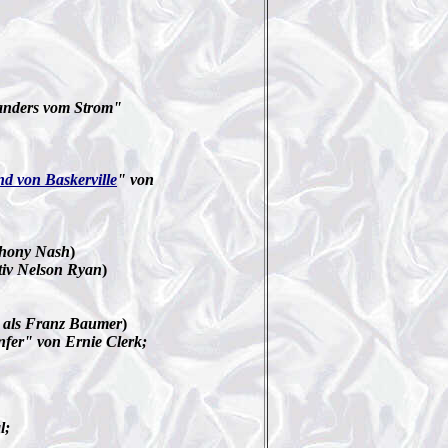
anders vom Strom"
d von Baskerville
" von
thony Nash
)
ktiv Nelson Ryan
)
; als Franz Baumer
)
fer" von Ernie Clerk;
l;