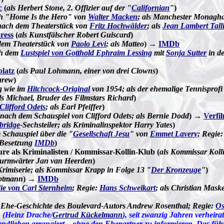
c
(
als Herbert Stone, 2. Offizier auf der "
Californian
"
)
h "Home Is the Hero" von
Walter Macken
; als Manchester Monagh
nach dem Theaterstück von
Fritz Hochwälder
; als
Jean Lambert Tall
ress
(
als Kunstfälscher Robert Guiscard
)
dem Theaterstück von
Paolo Levi
; als Matteo
) →
IMDb
h dem
Lustspiel von Gotthold Ephraim Lessing
mit
Sonja Sutter
in de
latz
(
als Paul Lohmann, einer von drei Clowns
)
arew
)
 wie im
Hitchcock-Original
von 1954; als der ehemalige Tennisprof
ls Michael, Bruder des Filmstars Richard
)
Clifford Odets
; als Earl Pfeiffer
)
nach dem Schauspiel von Clifford Odets; als Bernie Dodd
)
→
Verfi
bridge
-Sechsteiler; als Kriminalinspektor Harry Yates
)
Schauspiel über die "
Gesellschaft Jesu
" von
Emmet Lavery
; Regie
 Besetzung
IMDb
)
e als Kriminalisten / Kommissar-Kollin-Klub (
als Kommissar Koll
turmwärter Jan van Heerden
)
Krimiserie; als Kommissar Krapp in Folge 13 "
Der Kronzeuge
"
)
uptmann
) →
IMDb
e von Carl Sternheim
; Regie:
Hans Schweikart
; als Christian Mask
 Ehe-Geschichte des Boulevard-Autors Andrew Rosenthal; Regie:
Os
 (Heinz Drache/
Gertrud Kückelmann
), seit zwanzig Jahren verheira
endlieben arrangiert – ohne den Ehepartner zu informieren. Das füh