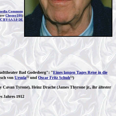
media Commons
tzer
Chester100
)
C BY-SA 3.0 DE
adttheater Bad Godesberg": "
Eines langen Tages Reise in die
1)
1)
sch von
Ursula
und
Oscar Fritz Schuh
)
 Cavan Tyrone), Heinz Drache (James Thyrone jr., ihr ältester
s Jahres 1912