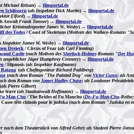
nt Michael Brixan
)
→
filmportal.de
en Schlössern
(
als Inspektor Dick Martin
)
→
filmportal.de
ektor Elford
) →
filmportal.de
ls Anwalt Frank Tanner
)
→
filmportal.de
blicher Kriminalreporter James W. Wesby
)
→
filmportal.de
ff des Todes
/ Coast of Skeletons (
Motiven des Wallace-Romans "S
s Inspektor James W. Wesby
)
→
filmportal.de
rnen Dreieck
/ Circus of Fear (
als Carl Fleming
)
wood Castle
(
nach Motiven des
Sherlock-Holmes
-Romans "
Der Hun
als angeblicher Jäger Humphrey Connery
) →
filmportal.de
en
/ Hipnosi
s
(
als Inspektor Kaufmann
)
 Ratana
(
als Chefingenieur Richard Paddberg
)
oor
(
nach dem Roman "The Painted Dog" von
Victor Gunn
; als An
ach dem Roman von
James Hadley Chase
; als Londoner Privatdete
(
als Pierre Gilbert
)
e trave (
als Staatsanwalt Hoffmann
)
→
filmportal.de
. Fu Man Chu
/ The Brides of Fu Manchu (
Dr.-Fu-Man-Chu
-Reihe
 Casse-tête chinois pour le judoka (
nach dem Roman "Judoka en en
ler nach dem Theaterstück von Alfred Gehri; als Student Pierre Jonva
9
)