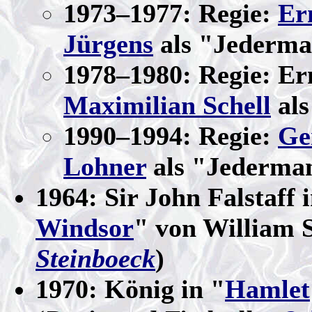
1973–1977: Regie:
Er
Jürgens
als "Jederm
1978–1980: Regie: Er
Maximilian Schell
als
1990–1994: Regie:
Ge
Lohner
als "Jederma
1964: Sir John Falstaff 
Windsor
" von William 
Steinboeck
)
1970: König in "
Hamlet