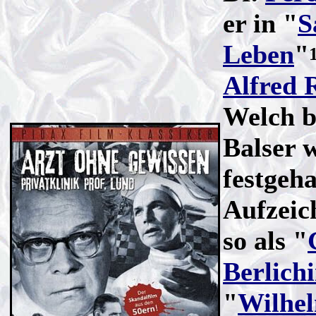
er in "
S
Leben
"
Alfred 
Welch b
Balser w
festgeh
Aufzeic
so als "
Berlich
"
Wilhel