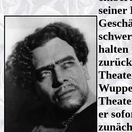
seiner
Geschä
schwer
halten
zurück
Theater
Wupper
Theate
er sofo
zunäch