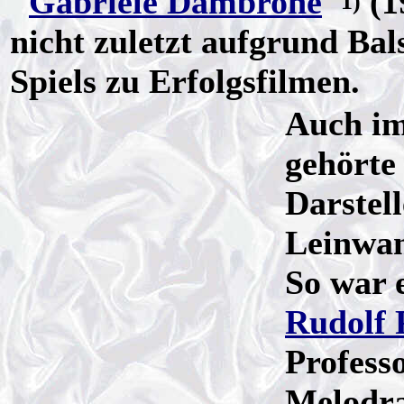
"
Gabriele Dambrone
"
(1
1)
nicht zuletzt aufgrund Bal
Spiels zu Erfolgsfilmen.
Auch im
gehörte
Darstell
Leinwan
So war 
Rudolf 
Profess
Melodr