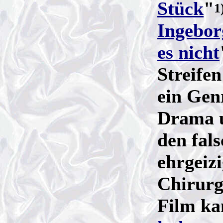
Stück
"
1
Ingebor
es nicht
Streifen
ein Genr
Drama u
den fal
ehrgeiz
Chirurg
Film k