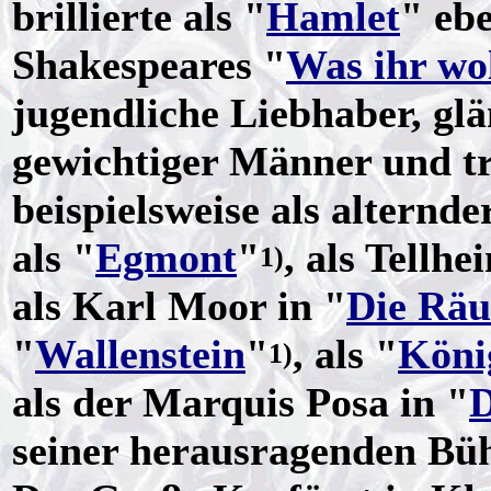
brillierte als "
Hamlet
" ebe
Shakespeares "
Was ihr wol
jugendliche Liebhaber, glä
gewichtiger Männer und tr
beispielsweise als alternde
als "
Egmont
"
, als Tellhe
1)
als Karl Moor in "
Die Räu
"
Wallenstein
"
, als "
Köni
1)
als der Marquis Posa in "
D
seiner herausragenden Büh