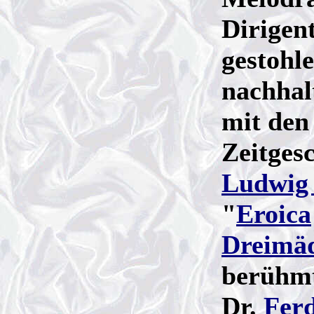
Dirigen
gestohl
nachhal
mit den
Zeitges
Ludwig 
"
Eroica
Dreimäd
berühmt
Dr.
Fer