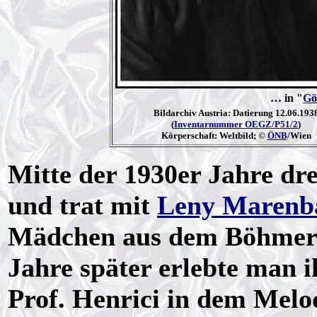
… in "
Gö
Bildarchiv Austria: Datierung 12.06.193
(
Inventarnummer OEGZ/P51/2
)
Körperschaft: Weltbild; ©
ÖNB
/Wien
Mitte der 1930er Jahre dre
und trat mit
Leny Marenb
Mädchen aus dem Böhmerwa
Jahre später erlebte man 
Prof. Henrici in dem Mel