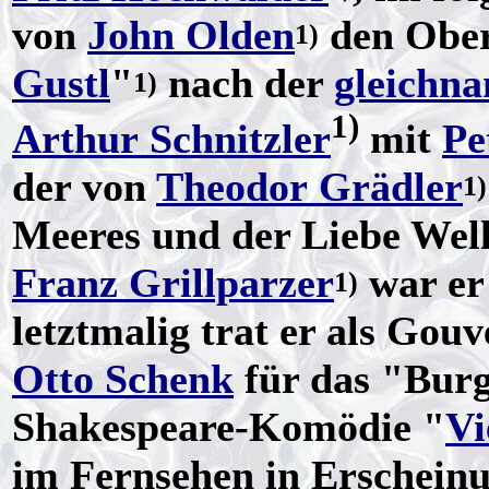
von
John Olden
den Ober
1)
Gustl
"
nach der
gleichna
1)
1)
Arthur Schnitzler
mit
Pe
der von
Theodor Grädler
1)
Meeres und der Liebe Well
Franz Grillparzer
war er 
1)
letztmalig trat er als Gou
Otto Schenk
für das "Burg
Shakespeare-Komödie "
Vi
im Fernsehen in Erscheinu