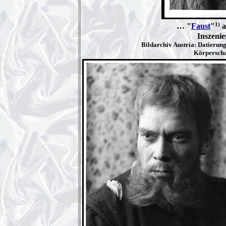
1)
… "
Faust
"
a
Inszeni
Bildarchiv Austria: Datierun
Körperscha