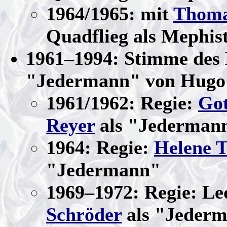
1964/1965: mit
Thoma
Quadflieg als Mephis
1961–1994: Stimme des 
"Jedermann" von Hugo
1961/1962: Regie:
Got
Reyer
als "Jederman
1964: Regie:
Helene 
"Jedermann"
1969–1972: Regie: Le
Schröder
als "Jeder