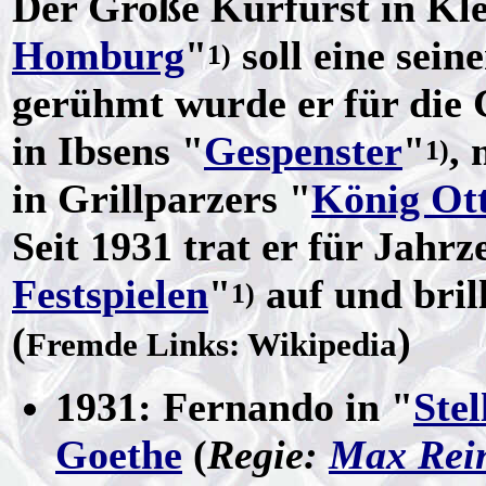
Der Große Kurfürst in Kle
Homburg
"
soll eine sein
1)
gerühmt wurde er für die 
in Ibsens "
Gespenster
"
, 
1)
in Grillparzers "
König Ot
Seit 1931 trat er für Jahrz
Festspielen
"
auf und bril
1)
(
)
Fremde Links: Wikipedia
1931: Fernando in "
Stel
Goethe
(
Regie:
Max Rei