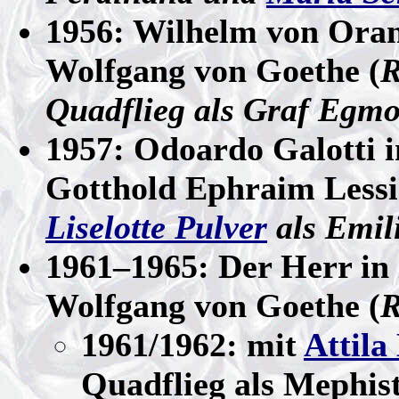
1956: Wilhelm von Oran
Wolfgang von Goethe (
R
Quadflieg als Graf Egmo
1957: Odoardo Galotti i
Gotthold Ephraim Lessi
Liselotte Pulver
als Emil
1961–1965: Der Herr in
Wolfgang von Goethe (
R
1961/1962: mit
Attila
Quadflieg als Mephis