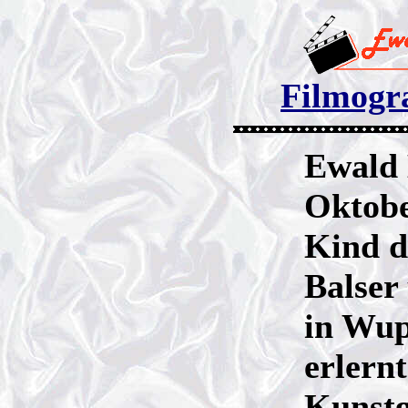
Filmogra
Ewald 
Oktober
Kind d
Balser
in Wup
erlern
Kunstg