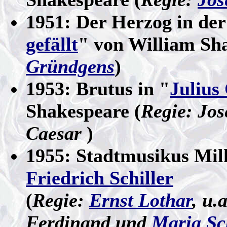
1951: Der Herzog in de
gefällt
" von William Sh
Gründgens
)
1953: Brutus in "
Julius
Shakespeare (
Regie: Jos
Caesar
)
1955: Stadtmusikus Mill
Friedrich Schiller
(
Regie:
Ernst Lothar
, u.
Ferdinand und
Maria Sc