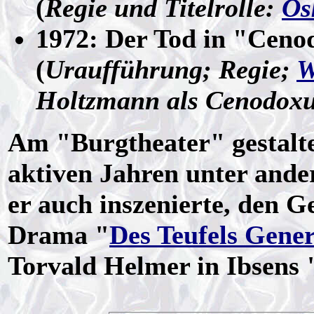
(
Regie und Titelrolle:
Os
1972: Der Tod in "Ceno
(
Uraufführung; Regie;
W
Holtzmann als Cenodox
Am "Burgtheater" gestaltet
aktiven Jahren unter ande
er auch inszenierte, den 
Drama "
Des Teufels Gener
Torvald Helmer in Ibsens 