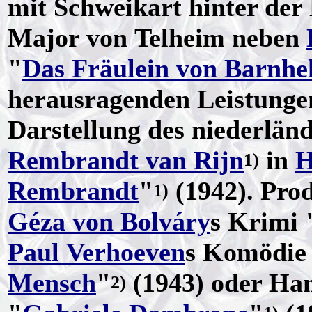
mit Schweikart hinter der
Major von Telheim neben
"
Das Fräulein von Barnh
herausragenden Leistungen
Darstellung des niederlän
Rembrandt van Rijn
in
H
1)
Rembrandt
"
(1942). Pro
1)
Géza von Bolváry
s Krimi 
Paul Verhoeven
s Komödie
Mensch
"
(1943) oder Ha
2)