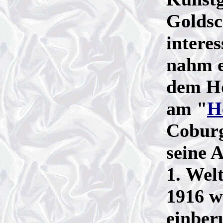
Goldsc
interes
nahm e
dem Ho
am "
H
Coburg
seine 
1. Wel
1916 w
einber