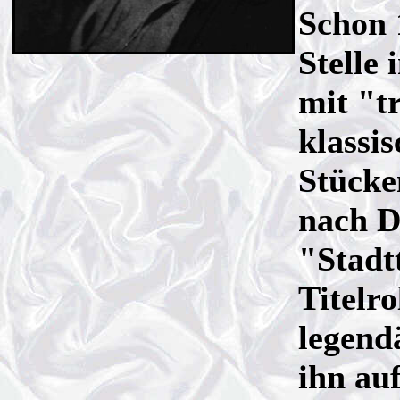
Schon 1
Stelle
mit "t
klassi
Stücke
nach D
"Stadt
Titelro
legend
ihn au