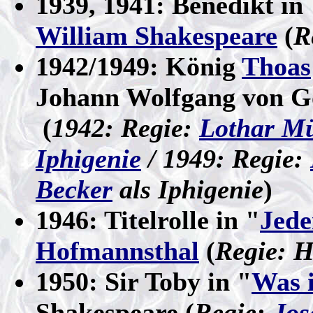
1939, 1941: Benedikt in
William Shakespeare
(
R
1942/1949: König
Thoas
Johann Wolfgang von G
(
1942: Regie:
Lothar Mü
Iphigenie
/ 1949: Regie:
Becker
als Iphigenie
)
1946: Titelrolle in "
Jed
Hofmannsthal
(
Regie: H
1950: Sir Toby in "
Was i
Shakespeare (
Regie:
Jos