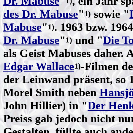
Dr. Mabuse
"
, ein Jahr sp
1)
des Dr. Mabuse
"
sowie "
1)
Mabuse
"
. 1963 bzw. 1964
1)
Dr. Mabuse
"
und "
Die T
1)
als Geist Mabuses daher. 
Edgar Wallace
-Filmen de
1)
der Leinwand präsent, so 
Morel Smith neben
Hansj
John Hillier) in "
Der Henk
Preiss gab jedoch nicht nur
Gestalten, füllte auch an