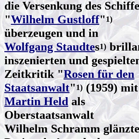
die Versenkung des Schiff
"
Wilhelm Gustloff
"
1)
überzeugen und in
Wolfgang Staudte
s
brilla
1)
inszenierten und gespielte
Zeitkritik "
Rosen für den
Staatsanwalt
"
(1959) mit
1)
Martin Held
als
Oberstaatsanwalt
Wilhelm Schramm glänzt