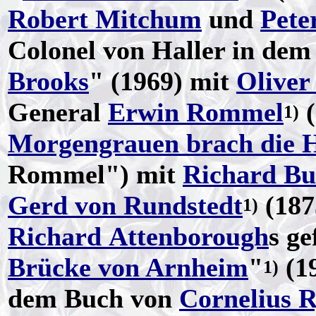
Robert Mitchum
und
Pete
Colonel von Haller in dem
Brooks
" (1969) mit
Oliver
General
Erwin Rommel
(
1)
Morgengrauen brach die H
Rommel") mit
Richard Bu
Gerd von Rundstedt
(187
1)
Richard Attenborough
s ge
Brücke von Arnheim
"
(19
1)
dem Buch von
Cornelius 