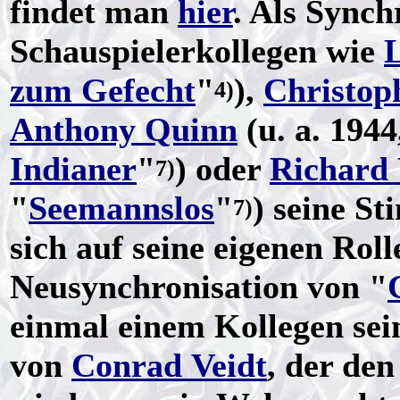
findet man
hier
. Als Synch
Schauspielerkollegen wie
zum Gefecht
"
),
Christop
4)
Anthony Quinn
(u. a. 1944
Indianer
"
) oder
Richard
7)
"
Seemannslos
"
) seine S
7)
sich auf seine eigenen Roll
Neusynchronisation von "
einmal einem Kollegen se
von
Conrad Veidt
, der den