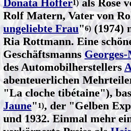
Donata Höffer
als Rose v
1)
Rolf Matern, Vater von Rol
ungeliebte Frau
"
(1974) 
6)
Ria Rottmann. Eine schöne
Geschäftsmanns
Georges-
des Automobilherstellers
A
abenteuerlichen Mehrteile
"La cloche tibétaine"), ba
Jaune
"
, der "Gelben Exp
1)
und 1932. Einmal mehr ein