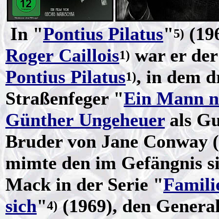
In "
Pontius Pilatus
"
(196
5)
Roger Caillois
war er der
1)
Pontius Pilatus
, in dem d
1)
Straßenfeger "
Ein Mann n
Günther Ungeheuer
als Gu
Bruder von Jane Conway (
mimte den im Gefängnis 
Mack in der Serie "
Famili
sich
"
(1969), den Gener
4)