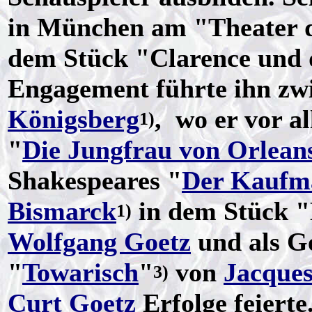
in München am "Theater d
dem Stück "Clarence und 
Engagement führte ihn zw
Königsberg
, wo er vor a
1)
"
Die Jungfrau von Orlean
Shakespeares "
Der Kaufm
Bismarck
in dem Stück "
1)
Wolfgang Goetz
und als G
"
Towarisch
"
von
Jacques
3)
Curt Goetz
Erfolge feierte