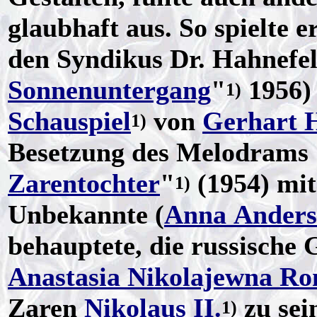
glaubhaft aus. So spielte e
den Syndikus Dr. Hahnefel
Sonnenuntergang
"
1956)
1)
Schauspiel
von
Gerhart 
1)
Besetzung des Melodrams
Zarentochter
"
(1954) mi
1)
Unbekannte (
Anna Ander
behauptete, die russische 
Anastasia Nikolajewna R
Zaren
Nikolaus II.
zu sei
1)