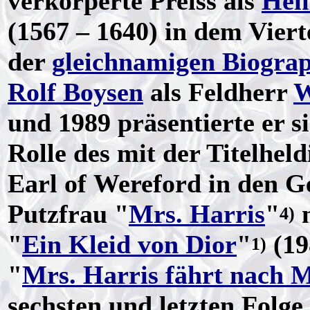
verkörperte Preiss als
Hei
(1567 – 1640) in dem Viert
der
gleichnamigen Biograp
Rolf Boysen
als Feldherr
W
und 1989 präsentierte er 
Rolle des mit der Titelhel
Earl of Wereford in den 
Putzfrau "
Mrs. Harris
"
4)
"
Ein Kleid von Dior
"
(19
1)
"
Mrs. Harris fährt nach 
sechsten und letzten Folg