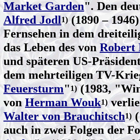
Market Garden
". Den de
Alfred Jodl
(1890 – 1946)
1)
Fernsehen in dem dreiteili
das Leben des von
Robert 
und späteren US-Präsiden
dem mehrteiligen TV-Krie
Feuersturm
"
(1983, "Wi
1)
von
Herman Wouk
verli
1)
Walter von Brauchitsch
(
1)
auch in zwei Folgen der F