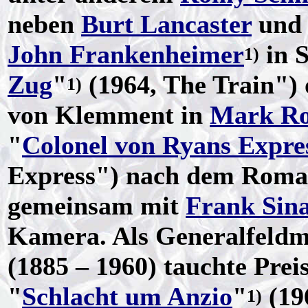
neben
Burt Lancaster
un
John Frankenheimer
in S
1)
Zug
"
(1964, The Train") 
1)
von Klemment in
Mark R
"
Colonel von Ryans Expre
Express") nach dem Rom
gemeinsam mit
Frank Sin
Kamera. Als Generalfeldm
(1885 – 1960) tauchte Prei
"
Schlacht um Anzio
"
(19
1)