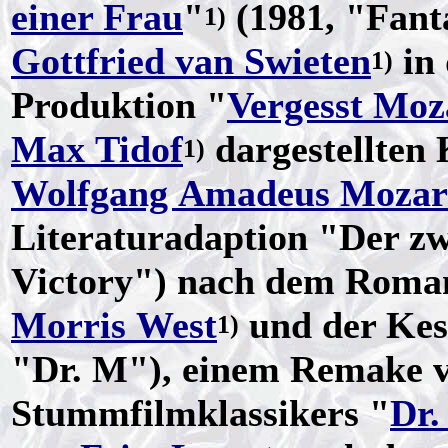
einer Frau
"
(1981, "Fant
1)
Gottfried van Swieten
in 
1)
Produktion "
Vergesst Moz
Max Tidof
dargestellten
1)
Wolfgang Amadeus Mozar
Literaturadaption "Der zw
Victory") nach dem Roma
Morris West
und der Kess
1)
"Dr. M"), einem Remake 
Stummfilmklassikers "
Dr.