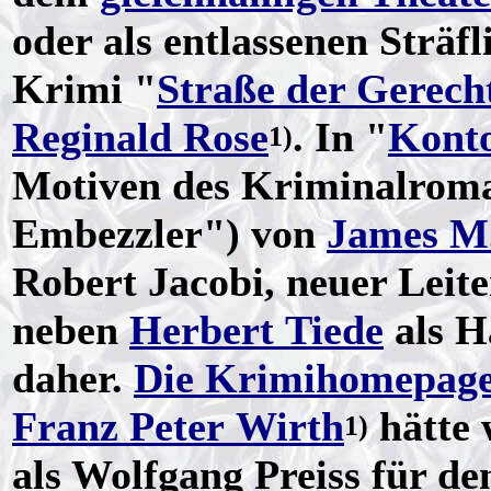
oder als entlassenen Sträf
Krimi "
Straße der Gerech
Reginald Rose
.
In "
Konto
1)
Motiven des Kriminalrom
Embezzler") von
James M
Robert Jacobi, neuer Leite
neben
Herbert Tiede
als H
daher.
Die Krimihomepag
Franz Peter Wirth
hätte 
1)
als Wolfgang Preiss für de