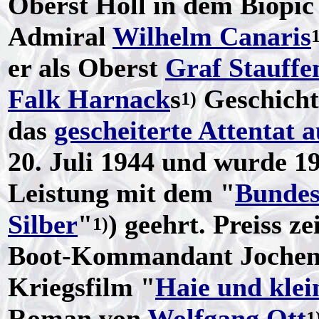
Oberst Holl in dem Biopic
Admiral
Wilhelm Canaris
1
er als Oberst
Graf Stauffe
Falk Harnack
s
Geschich
1)
das
gescheiterte Attentat a
20. Juli 1944 und wurde 19
Leistung mit dem "
Bundes
Silber
"
) geehrt. Preiss z
1)
Boot-Kommandant Jochen 
Kriegsfilm "
Haie und klei
Roman von
Wolfgang Ott
1