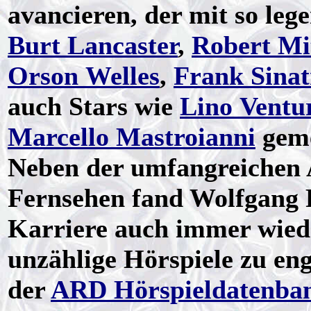
avancieren, der mit so le
Burt Lancaster
,
Robert M
Orson Welles
,
Frank Sinat
auch Stars wie
Lino Ventu
Marcello Mastroianni
geme
Neben der umfangreichen A
Fernsehen fand Wolfgang P
Karriere auch immer wiede
unzählige Hörspiele zu eng
der
ARD Hörspieldatenba