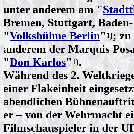
unter anderem am "
Stadtt
Bremen, Stuttgart, Baden
"
Volksbühne Berlin
"
; zu
1)
anderem der Marquis Posa
"
Don Karlos
"
.
1)
Während des 2. Weltkriege
einer Flakeinheit eingeset
abendlichen Bühnenauftrit
er – von der Wehrmacht eig
Filmschauspieler in der U