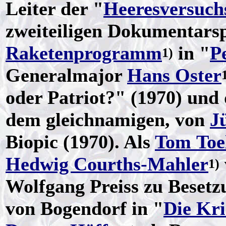
Leiter der "
Heeresversuch
zweiteiligen Dokumentarsp
Raketenprogramm
in "
P
1)
Generalmajor
Hans Oster
oder Patriot?" (1970) und
dem gleichnamigen, von
J
Biopic (1970). Als
Tom Toe
Hedwig Courths-Mahler
1)
Wolfgang Preiss zu Besetzu
von Bogendorf in "
Die Kri