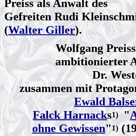
Preiss als Anwalt des
Gefreiten Rudi Kleinschm
(
Walter Giller
).
Wolfgang Preiss
ambitionierter 
Dr. West
zusammen mit Protagon
Ewald Balse
Falck Harnack
s
"
A
1)
ohne Gewissen
"
(19
1)