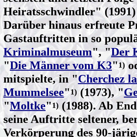
Heiratsschwindler" (1991)
Darüber hinaus erfreute P
Gastauftritten in so popul
Kriminalmuseum
", "
Der 
"
Die Männer vom K3
"
od
1)
mitspielte, in "
Cherchez l
Mummelsee
"
(1973), "
Ge
1)
"
Moltke
"
(1988). Ab End
1)
seine Auftritte seltener, 
Verkörperung des 90-järig