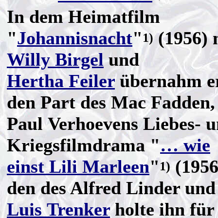
In dem Heimatfilm
"
Johannisnacht
"
(1956) 
1)
Willy Birgel
und
Hertha Feiler
übernahm e
den Part des Mac Fadden,
Paul Verhoevens Liebes- 
Kriegsfilmdrama "
… wie
einst Lili Marleen
"
(1956
1)
den des Alfred Linder und
Luis Trenker
holte ihn für