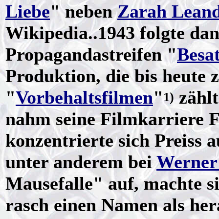
Liebe
" neben
Zarah Leand
Wikipedia..1943 folgte da
Propagandastreifen "
Besa
Produktion, die bis heute 
"
Vorbehaltsfilmen
"
zählt
1)
nahm seine Filmkarriere F
konzentrierte sich Preiss a
unter anderem bei
Werner
Mausefalle" auf, machte s
rasch einen Namen als he