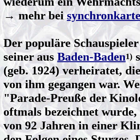
wiederum ein Wehrmachtso
→ mehr bei
synchronkarte
Der populäre Schauspieler 
seiner aus
Baden-Baden
s
1)
(geb. 1924) verheiratet, d
von ihm gegangen war. Wen
"Parade-Preuße der Kinol
oftmals bezeichnet wurde,
von 92 Jahren in einer Kli
den Folgen eines Sturzes. 