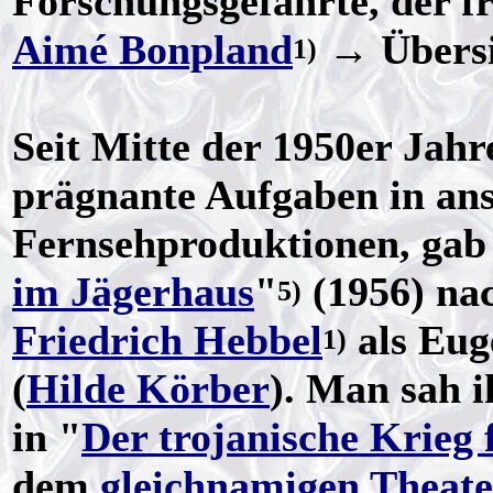
Forschungsgefährte, der f
Aimé Bonpland
→ Übers
1)
Seit Mitte der 1950er Jah
prägnante Aufgaben in an
Fernsehproduktionen, gab 
im Jägerhaus
"
(1956) nac
5)
Friedrich Hebbel
als Eug
1)
(
Hilde Körber
). Man sah i
in "
Der trojanische Krieg f
dem
gleichnamigen Theate