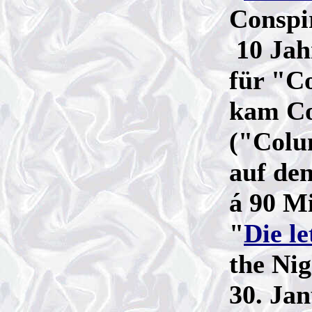
Conspi
10 Jah
für "C
kam Co
("Colu
auf de
á 90 Mi
"
Die le
the Nig
30. Ja