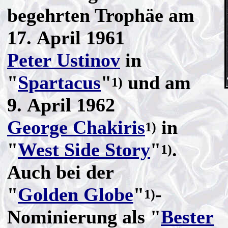
begehrten Trophäe am
17. April 1961
Peter Ustinov
in
"
Spartacus
"
und am
1)
9. April 1962
George Chakiris
in
1)
"
West Side Story
"
.
1)
Auch bei der
"
Golden Globe
"
-
1)
Nominierung als "
Bester