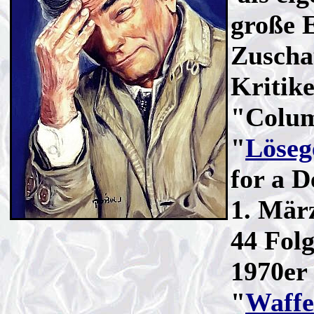
große E
Zuscha
Kritike
"Colum
"
Löseg
for a 
1. Mär
44 Fol
1970er 
"
Waffe