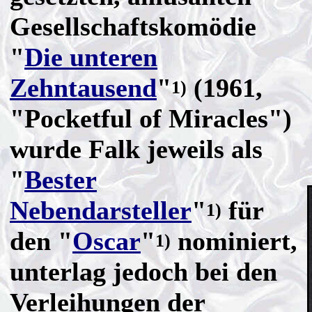
Gesellschaftskomödie
"
Die unteren
Zehntausend
"
(1961,
1)
"Pocketful of Miracles")
wurde Falk jeweils als
"
Bester
Nebendarsteller
"
für
1)
den "
Oscar
"
nominiert,
1)
unterlag jedoch bei den
Verleihungen der