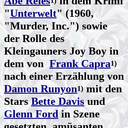
Abe Reles
in dem Krimi
1)
"
Unterwelt
" (1960,
"Murder, Inc.") sowie
der Rolle des
Kleingauners Joy Boy in
dem von
Frank Capra
1)
nach einer Erzählung von
Damon Runyon
mit den
1)
Stars
Bette Davis
und
Glenn Ford
in Szene
gesetzten, amüsanten