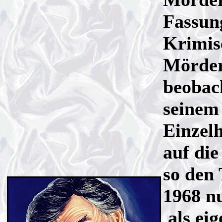
Fassung
Krimise
Mörder
beobach
seinem
Einzelh
auf di
so den 
1968 nu
als eig