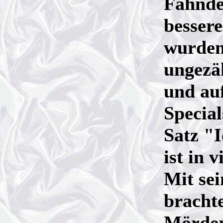
Fahnde
besser
wurden
ungezä
und au
Special
Satz "
ist in 
Mit sei
bracht
Mörder