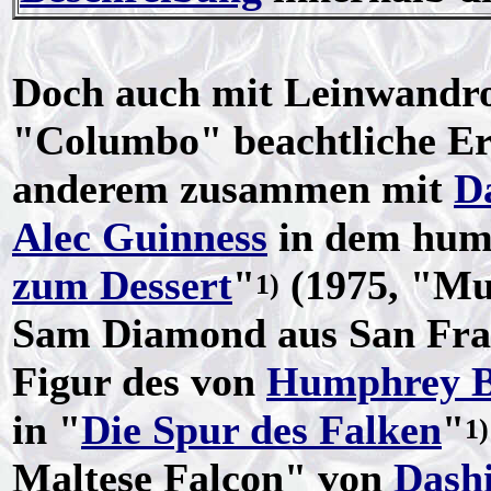
Doch auch mit Leinwandro
"Columbo" beachtliche Erf
anderem zusammen mit
D
Alec Guinness
in dem humo
zum Dessert
"
(1975, "Mur
1)
Sam Diamond aus San Franc
Figur des von
Humphrey B
in "
Die Spur des Falken
"
1)
Maltese Falcon" von
Dash