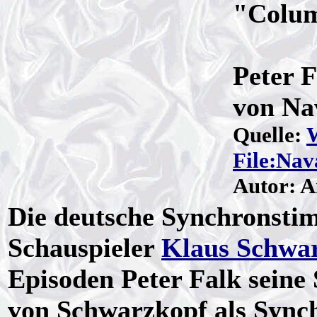
"Colum
Peter 
von Na
Quelle:
File:Na
Autor: A
Die deutsche Synchronst
Schauspieler
Klaus Schwa
Episoden Peter Falk seine
von Schwarzkopf als Sync