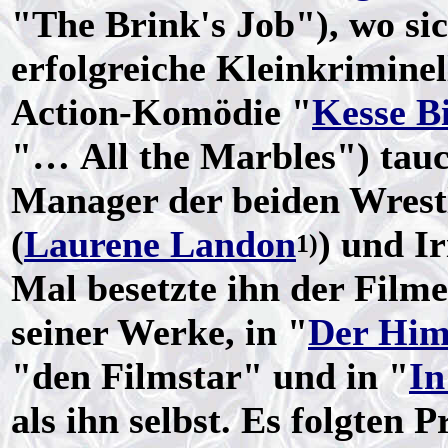
"The Brink's Job"), wo sic
erfolgreiche Kleinkriminell
Action-Komödie "
Kesse B
"… All the Marbles") tauc
Manager der beiden Wrest
(
Laurene Landon
) und Ir
1)
Mal besetzte ihn der Fil
seiner Werke, in "
Der Him
"den Filmstar" und in "
In
als ihn selbst. Es folgten 