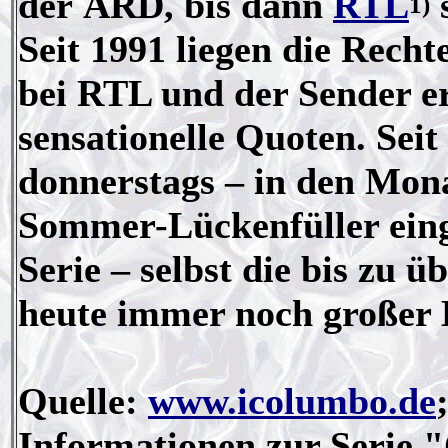
der ARD, bis dann
RTL
s
1)
Seit 1991 liegen die Rech
bei RTL und der Sender erz
sensationelle Quoten. Seit
donnerstags – in den Mona
Sommer-Lückenfüller einges
Serie – selbst die bis zu ü
heute immer noch großer B
Quelle:
www.icolumbo.de
Informationen zur Serie 