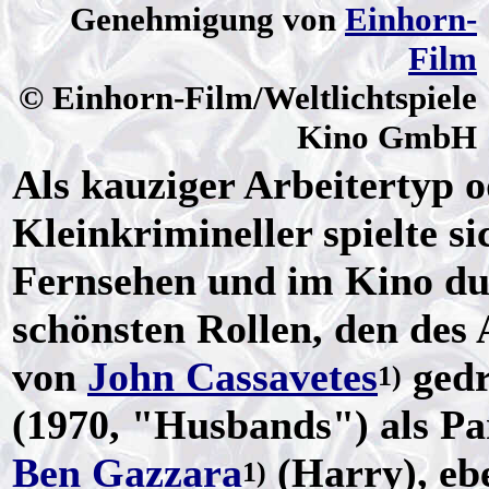
Genehmigung von
Einhorn-
Film
© Einhorn-Film/Weltlichtspiele
Kino GmbH
Als kauziger Arbeitertyp o
Kleinkrimineller spielte s
Fernsehen und im Kino dur
schönsten Rollen, den des 
von
John Cassavetes
gedr
1)
(1970, "Husbands") als Pa
Ben Gazzara
(Harry), eb
1)