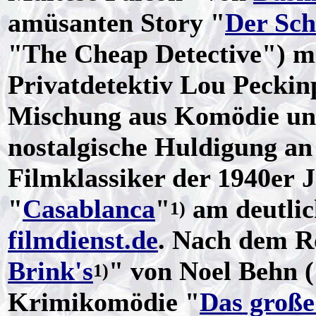
amüsanten Story "
Der Sch
"The Cheap Detective") mi
Privatdetektiv Lou Pecki
Mischung aus Komödie und
nostalgische Huldigung a
Filmklassiker der 1940er J
"
Casablanca
"
am deutlic
1)
filmdienst.de
. Nach dem R
Brink's
" von Noel Behn (
1)
Krimikomödie "
Das große