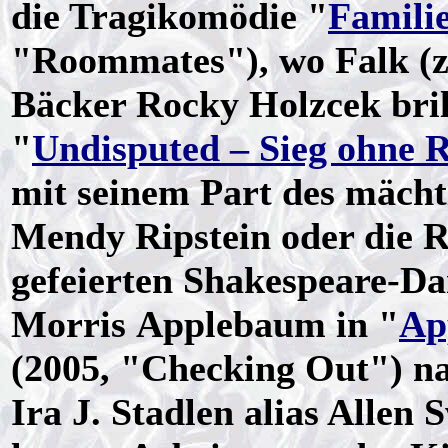
die Tragikomödie "
Famili
"Roommates"), wo Falk (zu
Bäcker Rocky Holzcek brill
"
Undisputed – Sieg ohne
mit seinem Part des mächt
Mendy Ripstein oder die Ro
gefeierten Shakespeare-Dar
Morris Applebaum in "
Ap
(2005, "Checking Out") n
Ira J. Stadlen alias Allen 