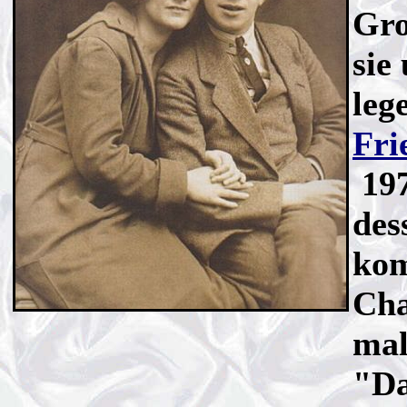
Gro
sie
leg
Fri
197
des
kom
Cha
mal
"Da