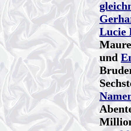
gleich
Gerha
Lucie 
Maurer
und
E
Brude
Sechst
Name
Abent
Millio