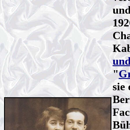
und
192
Cha
Kab
und
"
G
sie
Ber
Fac
Büh