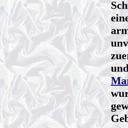
Sch
ein
arm
unv
zue
und
Mar
wur
gew
Geb