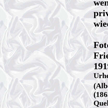
wen
pri
wie
Fot
Fri
191
Urhe
(Alb
(186
Quel