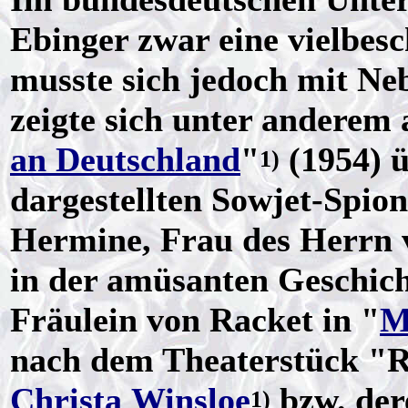
Ebinger zwar eine vielbesc
musste sich jedoch mit Neb
zeigte sich unter anderem
an Deutschland
"
(1954) 
1)
dargestellten Sowjet-Spio
Hermine, Frau des Herrn v
in der amüsanten Geschich
Fräulein von Racket in "
M
nach dem Theaterstück "R
Christa Winsloe
bzw. de
1)