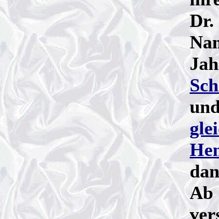
Dr.
Nam
Jah
Sch
und
gle
Hen
dan
Ab 
ver