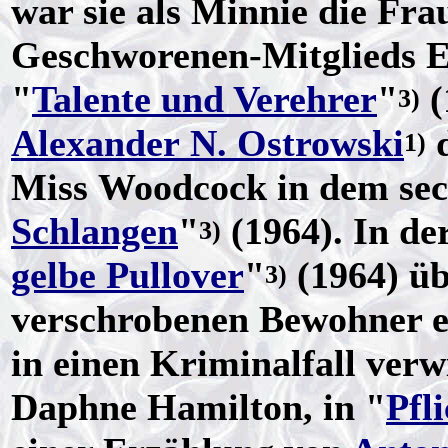
war sie als Minnie die Fr
Geschworenen-Mitglieds E
"
Talente und Verehrer
"
(
3)
Alexander N. Ostrowski
d
1)
Miss Woodcock in dem sec
Schlangen
"
(1964). In de
3)
gelbe Pullover
"
(1964) üb
3)
verschrobenen Bewohner ei
in einen Kriminalfall verwi
Daphne Hamilton, in "
Pfli