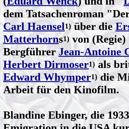
(
Eduard Wenck
) und in "
D
dem Tatsachenroman "De
Carl Haensel
über die
Er
1)
Matterhorn
s
von (Regie)
1)
Bergführer
Jean-Antoine 
Herbert Dirmoser
als bri
1)
Edward Whymper
die Mi
1)
Arbeit für den Kinofilm.
Blandine Ebinger, die 193
Emigration in die USA kurz