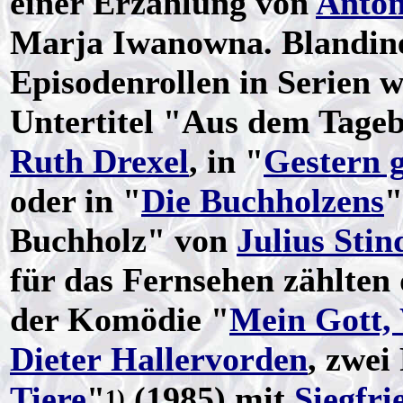
einer Erzählung von
Anton
Marja Iwanowna. Blandin
Episodenrollen in Serien w
Untertitel "Aus dem Tageb
Ruth Drexel
, in "
Gestern g
oder in "
Die Buchholzens
"
Buchholz" von
Julius Stin
für das Fernsehen zählten d
der Komödie "
Mein Gott, 
Dieter Hallervorden
, zwei
Tiere
"
(1985) mit
Siegfr
1)