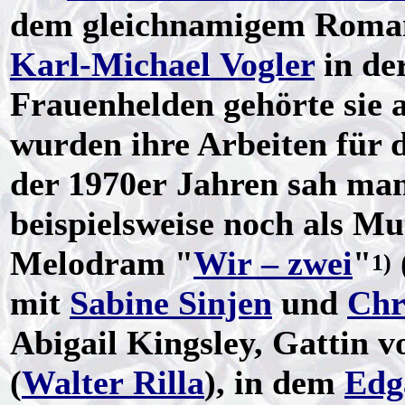
dem gleichnamigem Roma
Karl-Michael Vogler
in de
Frauenhelden gehörte sie 
wurden ihre Arbeiten für d
der 1970er Jahren sah ma
beispielsweise noch als M
Melodram "
Wir – zwei
"
1)
mit
Sabine Sinjen
und
Chr
Abigail Kingsley, Gattin 
(
Walter Rilla
), in dem
Edg