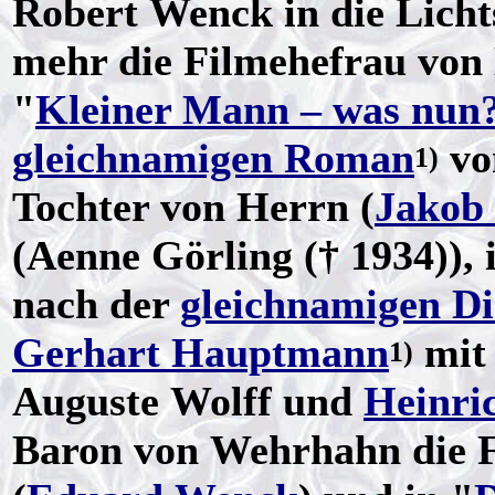
Robert Wenck in die Lichts
mehr die Filmehefrau von 
"
Kleiner Mann – was nun
gleichnamigen Roman
v
1)
Tochter von Herrn (
Jakob 
(Aenne Görling († 1934)), 
nach der
gleichnamigen D
Gerhart Hauptmann
mi
1)
Auguste Wolff und
Heinri
Baron von Wehrhahn die F