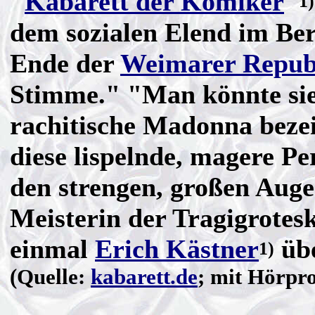
"
Kabarett der Komiker
"
1)
dem sozialen Elend im Be
Ende der
Weimarer Repub
Stimme." "Man könnte sie 
rachitische Madonna bez
diese lispelnde, magere Pe
den strengen, großen Augen
Meisterin der Tragigrotesk
einmal
Erich Kästner
übe
1)
(Quelle:
kabarett.de
; mit Hörpr