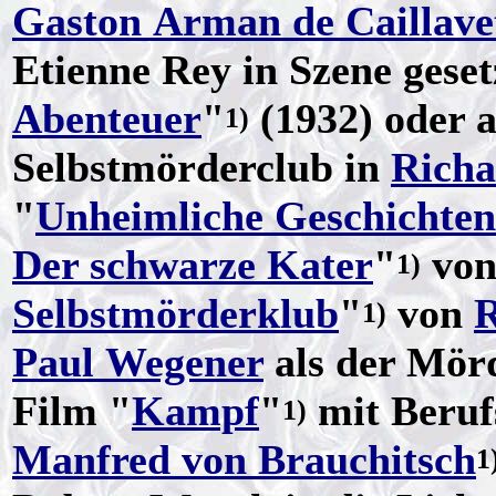
Gaston Arman de Caillave
Etienne Rey in Szene gese
Abenteuer
"
(1932) oder a
1)
Selbstmörderclub in
Richa
"
Unheimliche Geschichten
Der schwarze Kater
"
vo
1)
Selbstmörderklub
"
von
R
1)
Paul Wegener
als der Mörd
Film "
Kampf
"
mit Beruf
1)
Manfred von Brauchitsch
1