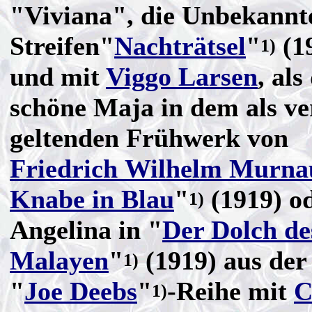
"Viviana", die Unbekannt
Streifen"
Nachträtsel
"
(1
1)
und mit
Viggo Larsen
, als
schöne Maja in dem als ve
geltenden Frühwerk von
Friedrich Wilhelm Murna
Knabe in Blau
"
(1919) od
1)
Angelina in "
Der Dolch de
Malayen
"
(1919) aus der
1)
"
Joe Deebs
"
-Reihe mit
C
1)