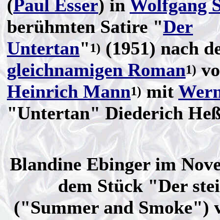
(
Paul Esser
) in
Wolfgang S
berühmten Satire "
Der
Untertan
"
(1951) nach d
1)
gleichnamigen Roman
vo
1)
Heinrich Mann
mit
Wern
1)
"Untertan" Diederich Heß
Blandine Ebinger im Nov
dem Stück "Der ste
("Summer and Smoke") 