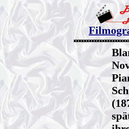
Filmogra
Bla
Nov
Pia
Sch
(18
spä
ihr