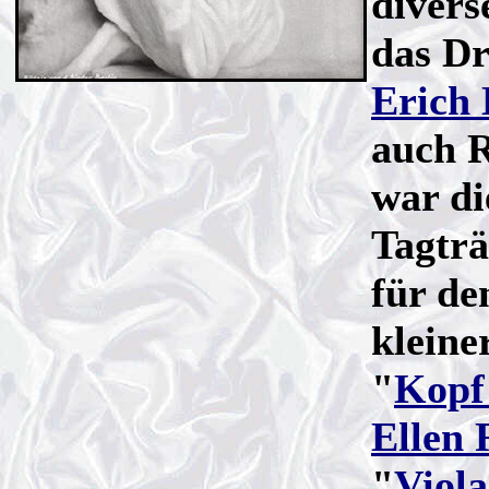
divers
das D
Erich 
auch R
war di
Tagträ
für d
kleine
"
Kopf
Ellen 
"
Viol