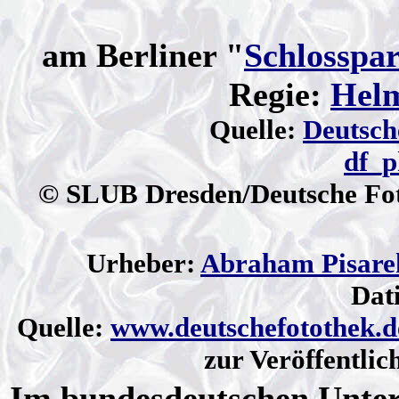
am Berliner "
Schlosspa
Regie:
Hel
Quelle:
Deutsch
df_
© SLUB Dresden/Deutsche Fo
Urheber:
Abraham Pisare
Dat
Quelle:
www.deutschefotothek.d
zur Veröffentlic
Im bundesdeutschen Unter