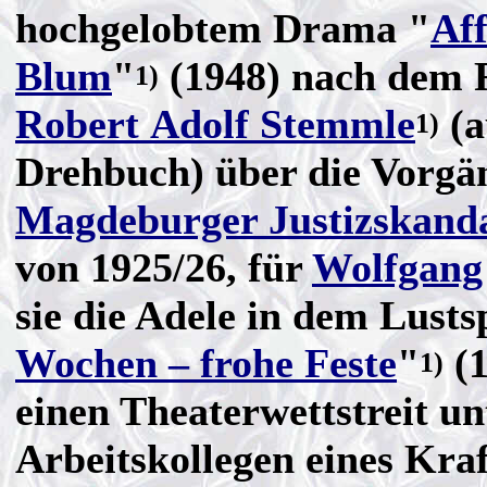
hochgelobtem Drama "
Aff
Blum
"
(1948) nach dem
1)
Robert Adolf Stemmle
(a
1)
Drehbuch) über die Vorgä
Magdeburger Justizskand
von 1925/26, für
Wolfgang 
sie die Adele in dem Lusts
Wochen – frohe Feste
"
(1
1)
einen Theaterwettstreit un
Arbeitskollegen eines Kra