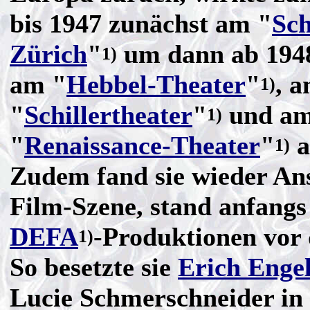
bis 1947 zunächst am "
Sch
Zürich
"
um dann ab 1948
1)
am "
Hebbel-Theater
"
, 
1)
"
Schillertheater
"
und a
1)
"
Renaissance-Theater
"
a
1)
Zudem fand sie wieder Ans
Film-Szene, stand anfangs 
DEFA
-Produktionen vor
1)
So besetzte sie
Erich Enge
Lucie Schmerschneider in