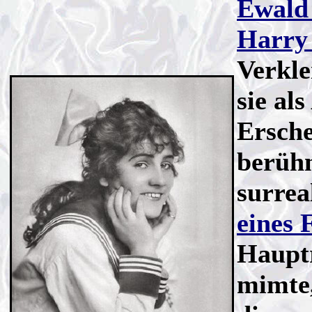
Ewald 
Harry
Verkle
sie al
Ersche
berüh
surrea
eines 
Hauptr
mimte,