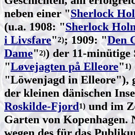
Geschichten, am erfolgrei
neben einer "
Sherlock Ho
(u.a. 1908: "
Sherlock Hol
i Livsfare
"
; 1909: "
Den 
2)
Dame
"
) der 11-minütige 
2)
"
Løvejagten på Elleore
"
1)
"Löwenjagd in Elleore"), 
der kleinen dänischen Inse
Roskilde-Fjord
und im Z
1)
Garten von Kopenhagen. N
wegen des für das Publik