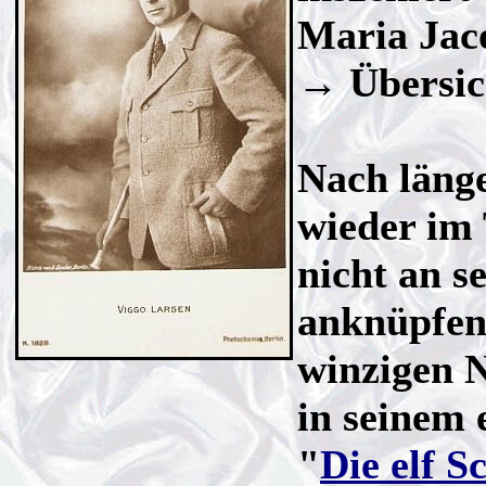
Maria Jac
→ Übersi
Nach länge
wieder im 
nicht an s
anknüpfen,
winzigen N
in seinem 
"
Die elf S