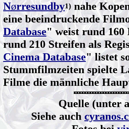
N
ø
rresundby
nahe Kopenh
1)
eine beeindruckende Filmog
Database
" weist rund 160 
rund 210 Streifen als Regis
Cinema Database
" listet 
Stummfilmzeiten spielte L
Filme die männliche Haupt
Quelle (unter
Siehe auch
cyranos.
Fotos bei
vi