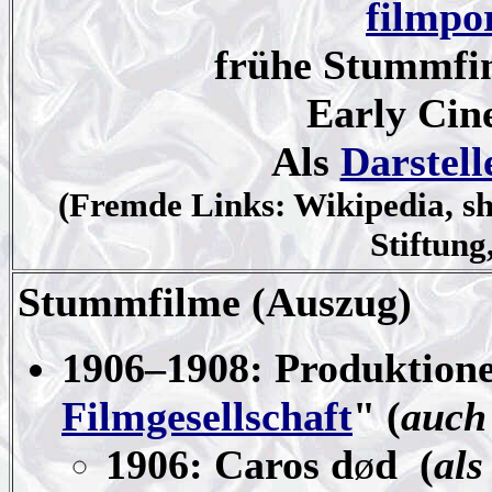
filmpo
frühe Stummfi
Early Cin
Als
Darstell
(Fremde Links: Wikipedia, 
Stiftung
Stummfilme
(Auszug)
1906–1908: Produktion
Filmgesellschaft
" (
auch
1906: Caros d
ø
d (
als