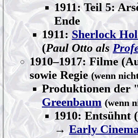
1911: Teil 5: Ar
Ende
1911:
Sherlock Hol
(
Paul Otto als
Prof
1910–1917: Filme (A
sowie Regie
(wenn nich
Produktionen der
Greenbaum
(wenn n
1910: Entsühnt (
→
Early Cinema