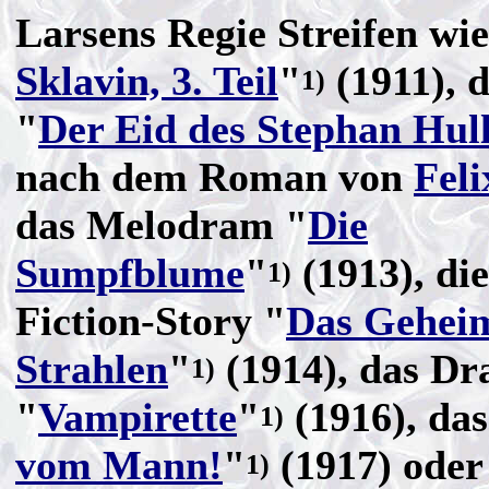
Larsens Regie Streifen wie
Sklavin, 3. Teil
"
(1911), d
1)
"
Der Eid des Stephan Hul
nach dem Roman von
Feli
das Melodram "
Die
Sumpfblume
"
(1913), die
1)
Fiction-Story "
Das Geheim
Strahlen
"
(1914), das D
1)
"
Vampirette
"
(1916), das
1)
vom Mann!
"
(1917) oder 
1)