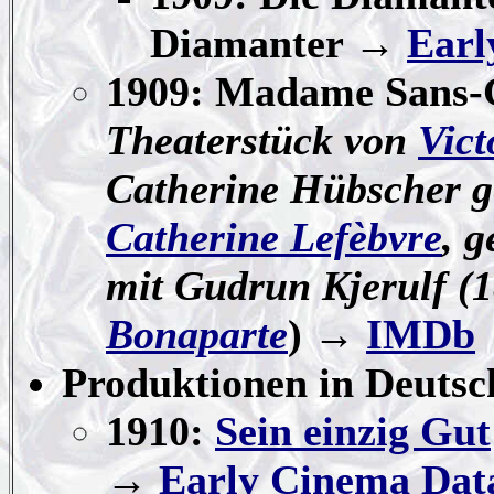
Diamanter →
Earl
1909: Madame Sans-
Theaterstück von
Vict
Catherine Hübscher g
Catherine Lefèbvre
, 
mit Gudrun Kjerulf (
Bonaparte
) →
IMDb
Produktionen in Deutsc
1910:
Sein einzig Gut
→
Early Cinema Dat