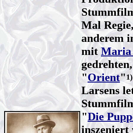
Stummfilm
Mal Regie,
anderem i
mit
Maria 
gedrehten
"
Orient
"
1)
Larsens le
Stummfilm
"
Die Pupp
inszeniert