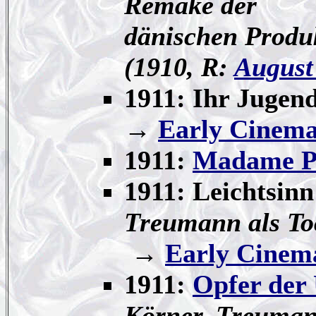
Remake der
dänischen Produ
(1910, R:
August
1911: Ihr Jugen
→
Early Cinema
1911:
Madame P
1911: Leichtsinn
Treumann
als T
→
Early Cinem
1911:
Opfer der
Körner, Treumann