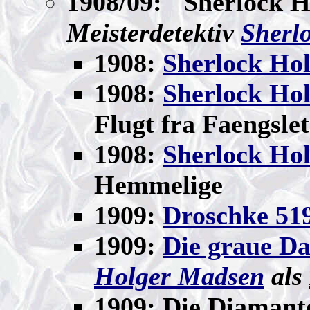
1908/09: "Sherlock H
Meisterdetektiv
Sherl
1908:
Sherlock Hol
1908:
Sherlock Ho
Flugt fra Faengslet
1908:
Sherlock Ho
Hemmelige
1909:
Droschke 51
1909:
Die graue D
Holger Madsen
als
1909: Die Diamant