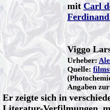
mit
Carl d
Ferdinand 
Viggo Lar
Urheber:
Ale
Quelle:
film
(Photochemie
Angaben zur 
Er zeigte sich in verschie
Literatur-Verfilmungen, m