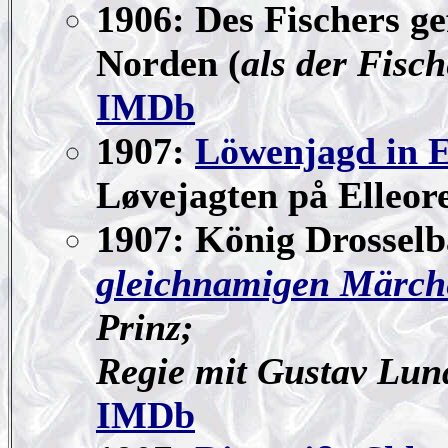
1906: Des Fischers gef
Norden (
als der Fisch
IMDb
1907:
Löwenjagd in E
Løvejagten på Elleor
1907: König Drosselb
gleichnamigen Märch
Prinz;
Regie mit Gustav Lun
IMDb