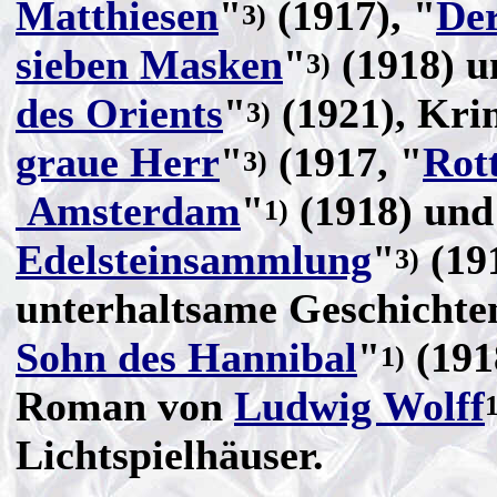
Matthiesen
"
(1917), "
De
3)
sieben Masken
"
(1918) u
3)
des Orients
"
(1921), Kri
3)
graue Herr
"
(1917, "
Rot
3)
Amsterdam
"
(1918) und
1)
Edelsteinsammlung
"
(19
3)
unterhaltsame Geschichte
Sohn des Hannibal
"
(191
1)
Roman von
Ludwig Wolff
1
Lichtspielhäuser.