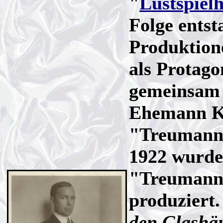
"
Lustspiel
Folge entst
Produktion
als Protago
gemeinsam
Ehemann Ka
"Treumann
1922 wurde 
"Treumann
produziert
den Glashäu