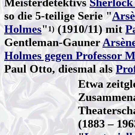
Meisterdetektivs
Sherlock
so die 5-teilige Serie "
Arsè
Holmes
"
(1910/11) mit
P
1)
Gentleman-Gauner
Arsèn
Holmes gegen Professor M
Paul Otto, diesmal als
Pro
Etwa zeitgl
Zusammenar
Theatersch
(1883 – 196