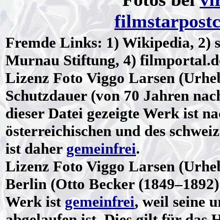
filmstarpost
Fremde Links: 1) Wikipedia, 2)
Murnau Stiftung, 4) filmportal.d
Lizenz
Foto Viggo Larsen (Urheb
Schutzdauer (von 70 Jahren nac
dieser Datei gezeigte Werk ist n
österreichischen und des schwei
ist daher
gemeinfrei
.
Lizenz
Foto Viggo Larsen (Urheb
Berlin (Otto Becker (1849–1892)
Werk ist
gemeinfrei
, weil seine 
abgelaufen ist. Dies gilt für das