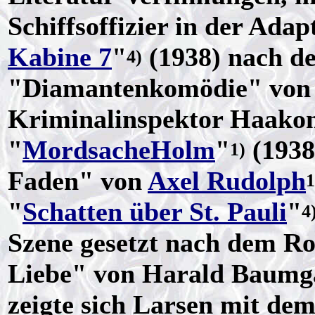
Schiffsoffizier in der Adap
Kabine 7
"
(1938) nach 
4)
"Diamantenkomödie" vo
Kriminalinspektor Haako
"
MordsacheHolm
"
(1938
1)
Faden" von
Axel Rudolph
1
"
Schatten über St. Pauli
"
4
Szene gesetzt nach dem 
Liebe" von Harald Baumga
zeigte sich Larsen mit dem