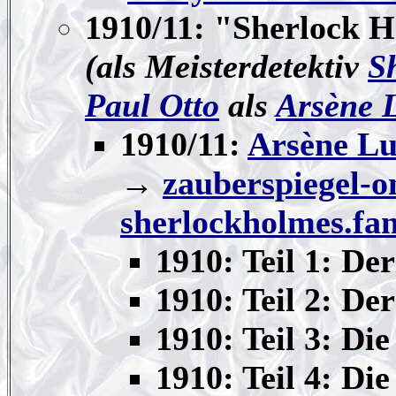
1910/11: "Sherlock 
(als Meisterdetektiv
S
Paul Otto
als
Arsène 
1910/11:
Arsène Lu
→
zauberspiegel-o
sherlockholmes.f
1910: Teil 1: Der
1910: Teil 2: De
1910: Teil 3: Di
1910: Teil 4: Die