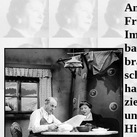
An
Fr
Im
ba
br
sc
ha
zi
un
Hi