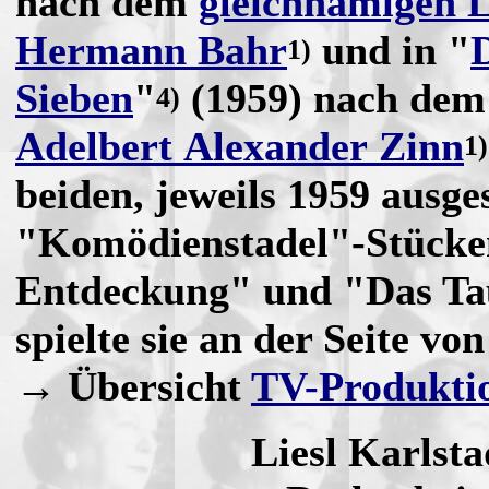
nach dem
gleichnamigen L
Hermann Bahr
und in "
D
1)
Sieben
"
(1959) nach dem 
4)
Adelbert Alexander Zinn
1)
beiden, jeweils 1959 ausge
"Komödienstadel"-Stücke
Entdeckung" und "Das Ta
spielte sie an der Seite vo
→ Übersicht
TV-Produkti
Liesl Karlst