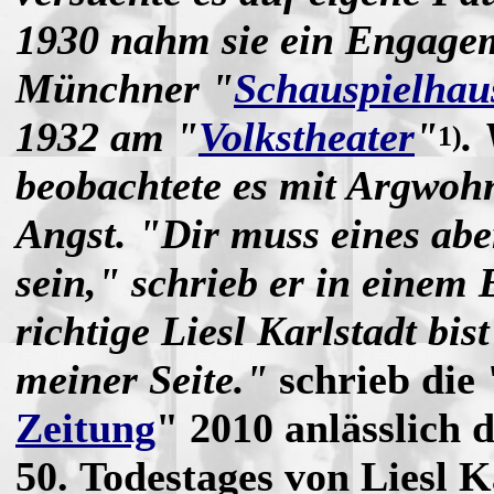
1930 nahm sie ein Engage
Münchner "
Schauspielhau
1932 am "
Volkstheater
"
.
1)
beobachtete es mit Argwoh
Angst. "Dir muss eines abe
sein," schrieb er in einem B
richtige Liesl Karlstadt bis
meiner Seite."
schrieb die 
Zeitung
" 2010 anlässlich 
50. Todestages von Liesl K