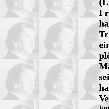
(L
Fr
ha
Tr
ei
pl
Ma
se
ha
Ve
Fo