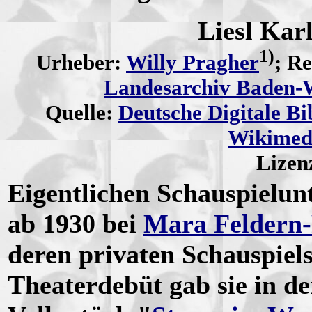
Liesl Kar
1)
Urheber:
Willy Pragher
; R
Landesarchiv Baden-
Quelle:
Deutsche Digitale Bi
Wikimed
Lizen
Eigentlichen Schauspielunt
ab 1930 bei
Mara Feldern-
deren privaten Schauspiel
Theaterdebüt gab sie in d