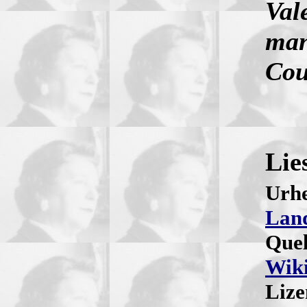
Val
man
Cou
Lie
Urh
Lan
Quel
Wik
Liz