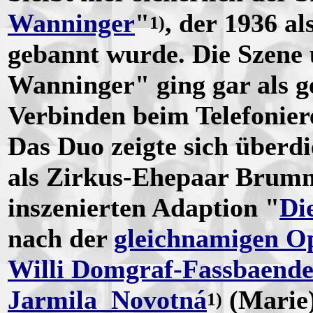
Wanninger
"
, der 1936 a
1)
gebannt wurde. Die Szene
Wanninger" ging gar als g
Verbinden beim Telefonier
Das Duo zeigte sich überdi
als Zirkus-Ehepaar Brumm
inszenierten Adaption "
Di
nach der
gleichnamigen O
Willi Domgraf-Fassbaende
Jarmila Novotná
(Marie)
1)