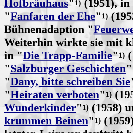
Hofbräuhaus
"
(1951), in
1)
"
Fanfaren der Ehe
"
(1953
1)
Bühnenadaption "
Feuerw
Weiterhin wirkte sie mit k
in "
Die Trapp-Familie
"
(
1)
"
Salzburger Geschichten
"
"
Dany, bitte schreiben Sie
"
Heiraten verboten
"
(195
1)
Wunderkinder
"
(1958) u
1)
krummen Beinen
"
(1959)
1)