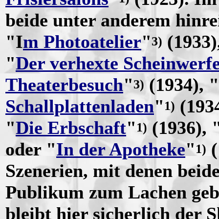
beide unter anderem hinre
"I
m Photoatelier
"
(1933)
3)
"
Der verhexte Scheinwerf
Theaterbesuch
"
(1934), "
3)
Schallplattenladen
"
(1934
1)
"
Die Erbschaft
"
(1936), 
1)
oder "
In der Apotheke
"
(
1)
Szenerien, mit denen beid
Publikum zum Lachen gebr
bleibt hier sicherlich der 