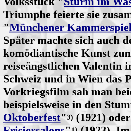
Volksstück "
Sturm im Was
Triumphe feierte sie zusa
"
Münchener Kammerspie
Später machte sich auch d
komödiantische Kunst zun
reiseängstlichen Valentin i
Schweiz und in Wien das P
Vorkriegsfilm sah man bei
beispielsweise in den Stu
Oktoberfest
"
(1921) oder
3
)
Frisiersalons
"
(1923). Im
1)