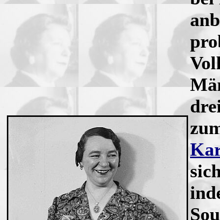
anb
pro
Vol
Män
dre
zum
Kar
sic
ind
Sou