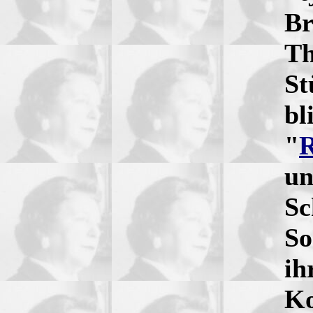
Br
Th
St
bl
"
R
un
Sc
So
ih
Ko