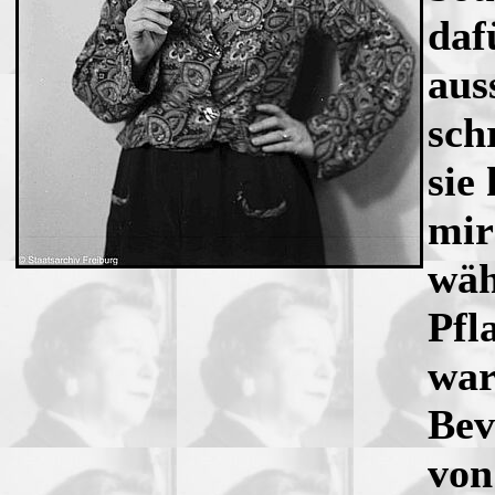
daf
aus
sch
sie
mir
wäh
Pfl
war
Bev
von