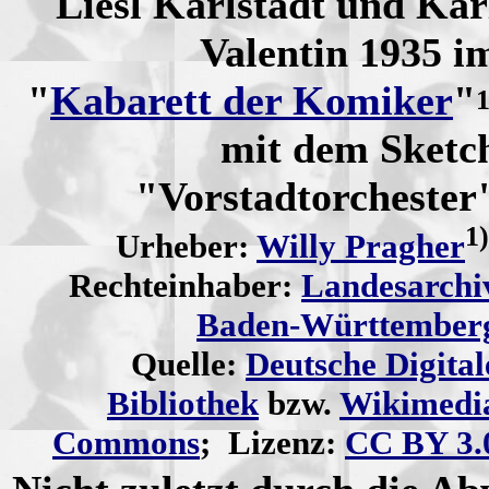
Liesl Karlstadt und Kar
Valentin 1935 i
"
Kabarett der Komiker
"
1
mit dem Sketc
"Vorstadtorchester
1)
Urheber:
Willy Pragher
Rechteinhaber:
Landesarchi
Baden-Württember
Quelle:
Deutsche Digital
Bibliothek
bzw.
Wikimedi
Commons
;
Lizenz:
CC BY 3.