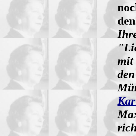
noc
den
Ihr
"Li
mit
den
Mün
Kar
Max
ric