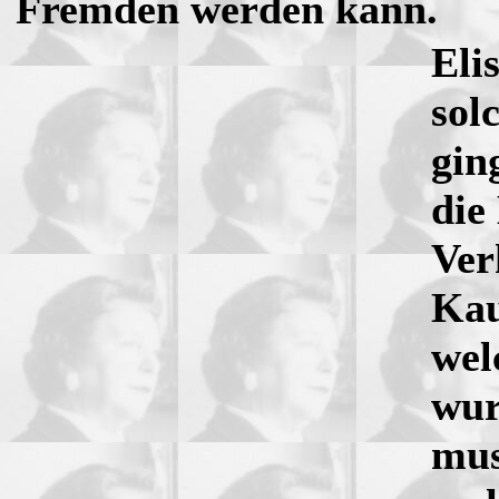
Fremden werden kann.
Eli
sol
gin
die
Ver
Kau
wel
wur
mus