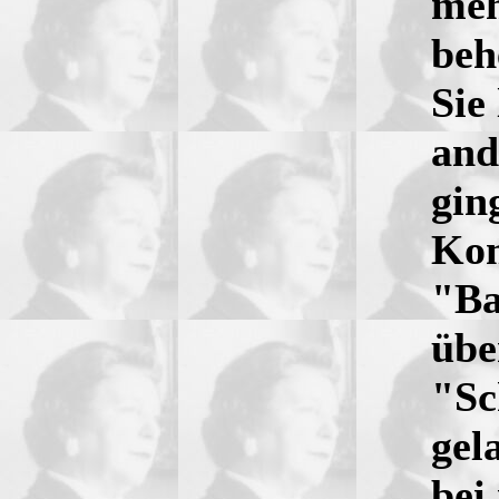
meh
beh
Sie
and
gin
Kom
"Ba
übe
"Sc
gel
bei