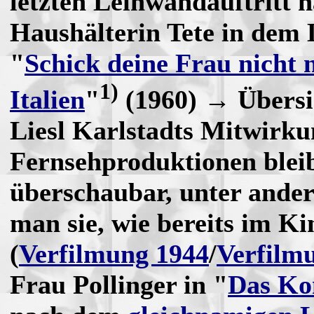
letzten Leinwandauftritt ha
Haushälterin Tete in dem 
"
Schick deine Frau nicht 
1)
Italien
"
(1960) → Übers
Liesl Karlstadts Mitwirku
Fernsehproduktionen blei
überschaubar, unter ander
man sie, wie bereits im Ki
(
Verfilmung 1944
/
Verfilm
Frau Pollinger in "
Das Ko