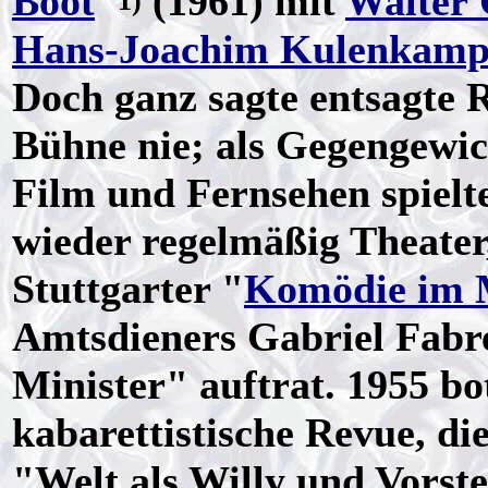
Boot
"
(1961) mit
Walter 
1)
Hans-Joachim Kulenkamp
Doch ganz sagte entsagte 
Bühne nie; als Gegengewic
Film und Fernsehen spielt
wieder regelmäßig Theater
Stuttgarter "
Komödie im 
Amtsdieners Gabriel Fabr
Minister" auftrat. 1955 bot
kabarettistische Revue, di
"Welt als Willy und Vorst