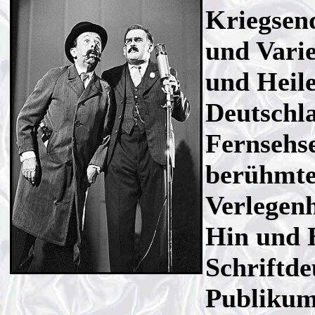
Kriegsend
und Varie
und Heile
Deutschla
Fernsehs
berühmte
Verlegenh
Hin und 
Schriftde
Publikum