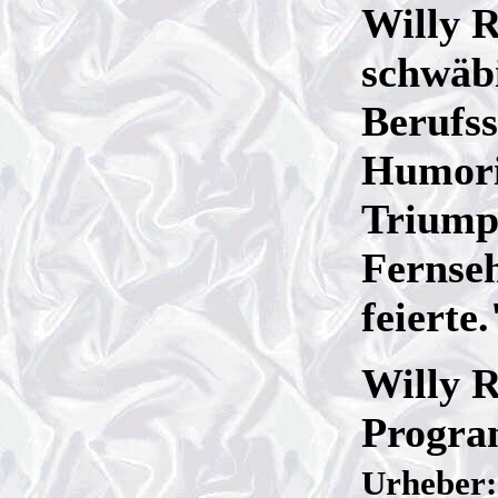
Willy R
schwäbi
Berufss
Humoris
Triump
Fernse
feierte
Willy R
Progr
Urheber