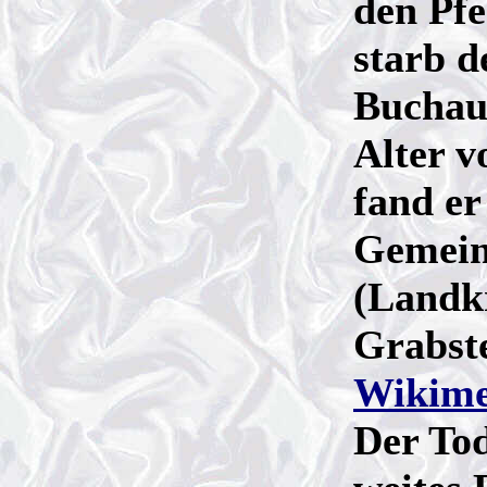
den Pfe
starb d
Buchau
Alter v
fand er
Gemein
(Landkr
Grabste
Wikim
Der Tod