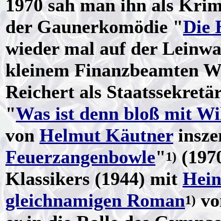
1970 sah man ihn als Krimi
der Gaunerkomödie "
Die 
wieder mal auf der Leinwa
kleinem Finanzbeamten Wil
Reichert als Staatssekretä
"
Was ist denn bloß mit Wil
von
Helmut Käutner
insze
Feuerzangenbowle
"
(197
1)
Klassikers (1944) mit
Hei
gleichnamigen Roman
v
1)