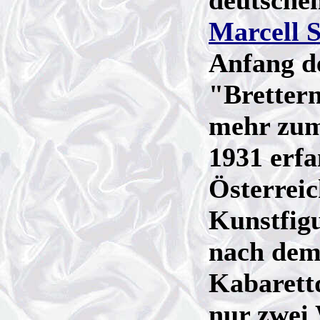
deutschen
Marcell S
Anfang d
"Brettern
mehr zum
1931 erf
Österrei
Kunstfig
nach dem
Kabarett
nur zwei 