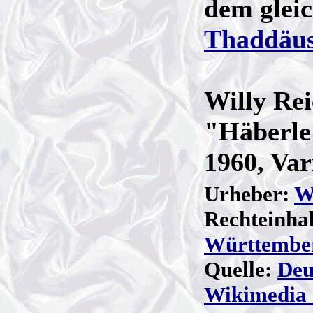
dem glei
Thaddäus
Willy Rei
"Häberle
1960, Va
Urheber:
W
Rechteinha
Württembe
Quelle:
Deu
Wikimedia