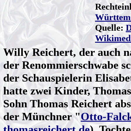
Rechtein
Württem
Quelle:
D
Wikimed
Willy Reichert, der auch 
der Renommierschwabe schl
der Schauspielerin Elisab
hatte zwei Kinder, Thomas 
Sohn Thomas Reichert abso
der Münchner "
Otto-Falc
thomasreichert.de
), Tocht