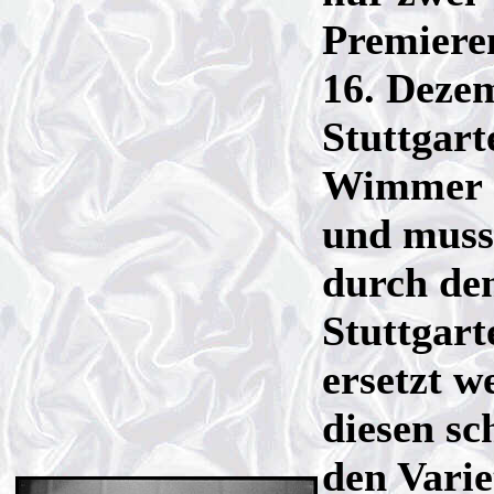
Premiere
16. Dezem
Stuttgart
Wimmer e
und muss
durch de
Stuttgar
ersetzt w
diesen s
den Vari