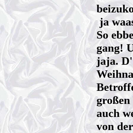
beizuko
ja waas
So ebbe
gang! U
jaja. D
Weihna
Betroff
großen 
auch w
von der