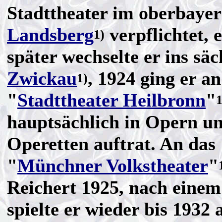
Stadttheater im oberbayer
Landsberg
verpflichtet, 
1)
später wechselte er ins säc
Zwickau
, 1924 ging er an
1)
"
Stadttheater Heilbronn
"
1
hauptsächlich in Opern u
Operetten auftrat. An das
"
Münchner Volkstheater
"
Reichert 1925, nach einem
spielte er wieder bis 1932