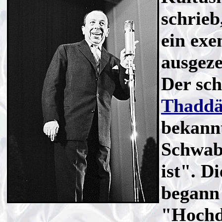
schrieb
ein exe
ausgeze
Der sc
Thaddä
bekannt
Schwab
ist". D
begann 
"Hochde