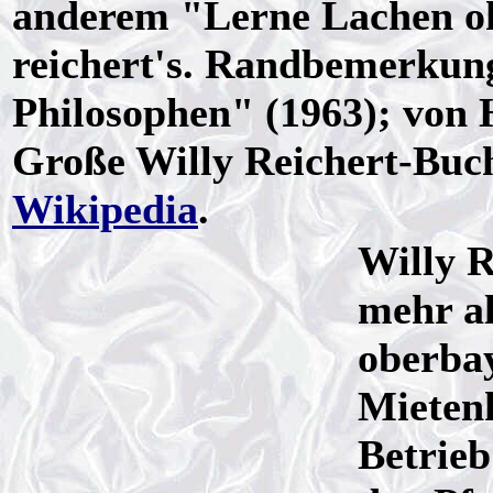
anderem "Lerne Lachen oh
reichert's. Randbemerkung
Philosophen" (1963); von 
Große Willy Reichert-Buc
Wikipedia
.
Willy R
mehr al
oberba
Mietenk
Betrieb