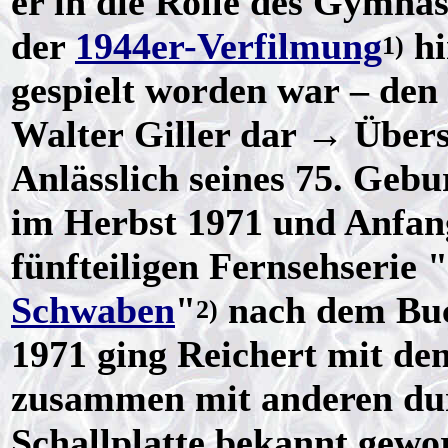
er in die Rolle des Gymna
der
1944er-Verfilmung
hi
1)
gespielt worden war – den 
Walter Giller dar → Über
Anlässlich seines 75. Gebu
im Herbst 1971 und Anfang
fünfteiligen Fernsehserie "
Schwaben
"
nach dem Bu
2)
1971 ging Reichert mit d
zusammen mit anderen du
Schallplatte bekannt gewo