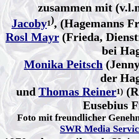
zusammen mit (v.l.
)
Jacoby
, (Hagemanns Fr
1
Rosl Mayr
(Frieda, Diens
bei Ha
Monika Peitsch
(Jenny
der Ha
und
Thomas Reiner
(R
1)
Eusebius F
Foto mit freundlicher Geneh
SWR Media Servic