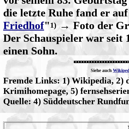
vor seinem 83. Geburtstag
die letzte Ruhe fand er au
Friedhof
"
→ Foto der Gra
1)
Der Schauspieler war seit 
einen Sohn.
Siehe auch
Wikiped
Fremde Links: 1) Wikipedia, 2) d
Krimihomepage, 5) fernsehserien
Quelle: 4) Süddeutscher Rundfu