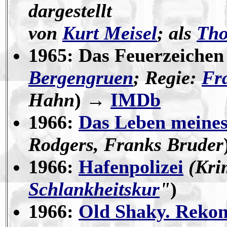
dargestellt
von
Kurt Meisel
; als
Tho
1965: Das Feuerzeichen 
Bergengruen
; Regie:
Fr
Hahn
) →
IMDb
1966:
Das Leben meines
Rodgers, Franks Bruder
1966:
Hafenpolizei
(Kri
Schlankheitskur
"
)
1966:
Old Shaky. Rekon