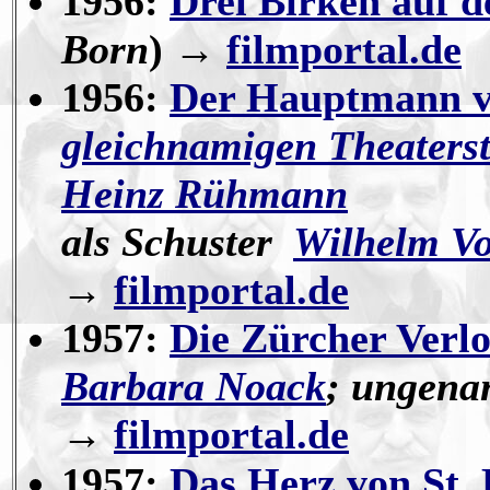
1956:
Drei Birken auf d
Born
) →
filmportal.de
1956:
Der Hauptmann v
gleichnamigen Theaters
Heinz Rühmann
als Schuster
Wilhelm Vo
→
filmportal.de
1957:
Die Zürcher Verl
Barbara Noack
; ungena
→
filmportal.de
1957:
Das Herz von St. 