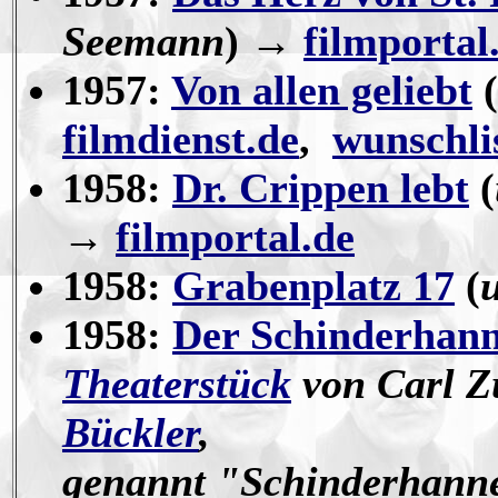
Seemann
)
→
filmportal
1957:
Von allen geliebt
(
filmdienst.de
,
wunschli
1958:
Dr. Crippen lebt
(
→
filmportal.de
1958:
Grabenplatz 17
(
1958:
Der Schinderhan
Theaterstück
von Carl Z
Bückler
,
genannt "Schinderhanne