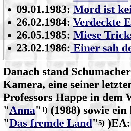
09.01.1983:
Mord ist ke
26.02.1984:
Verdeckte E
26.05.1985:
Miese Trick
23.02.1986:
Einer sah d
Danach stand Schumacher 
Kamera, eine seiner letzte
Professors Happe in dem 
"
Anna
"
(1988) sowie ein 
1)
"
Das fremde Land
"
)EA: 
5)