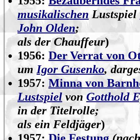
1955:
Bezauberndes Frä
musikalischen
Lustspiel
John Olden
;
als der Chauffeur
)
1956:
Der Verrat von O
um
Igor Gusenko
, darge
1957:
Minna von Barnh
Lustspiel
von
Gotthold 
in der Titelrolle;
als ein Feldjäger
)
1957:
Die Festung
(nach