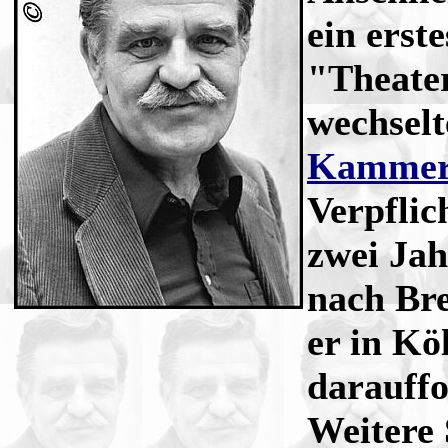
ein ers
"Theate
wechselt
Kammers
Verpflic
zwei Jah
nach Bre
er in Kö
darauff
Weitere