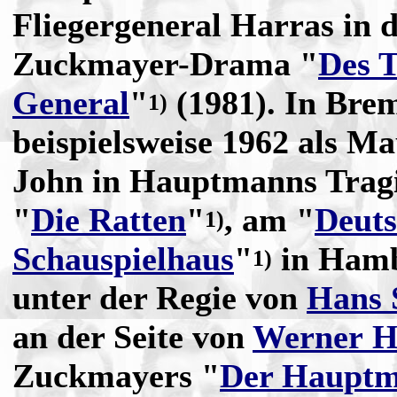
Fliegergeneral Harras in 
Zuckmayer-Drama "
Des T
General
"
(1981). In Brem
1)
beispielsweise 1962 als Ma
John in Hauptmanns Trag
"
Die Ratten
"
, am "
Deut
1)
Schauspielhaus
"
in Hamb
1)
unter der Regie von
Hans 
an der Seite von
Werner H
Zuckmayers "
Der Hauptm