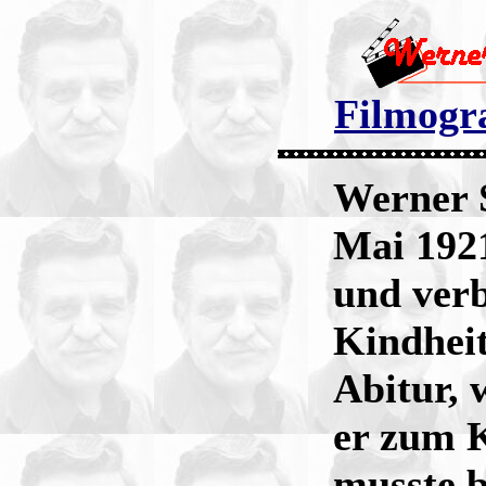
Filmogra
Werner 
Mai 1921
und verb
Kindhei
Abitur, 
er zum K
musste b