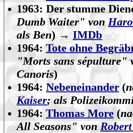
1963: Der stumme Diene
Dumb Waiter" von
Haro
als Ben
) →
IMDb
1964:
Tote ohne Begräb
"Morts sans sépulture"
Canoris
)
1964:
Nebeneinander
(
n
Kaiser
; als Polizeikomm
1964:
Thomas More
(
na
All Seasons" von
Robert