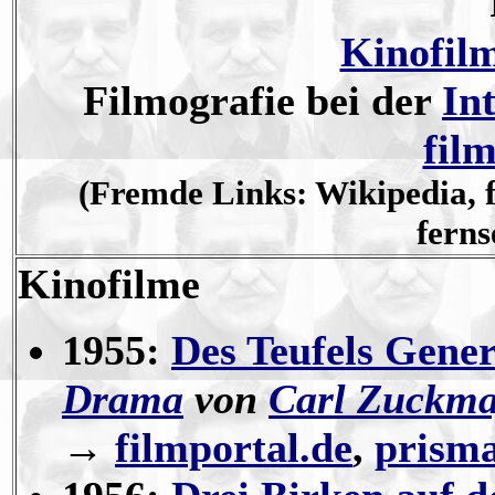
Kinofil
Filmografie bei der
In
fil
(Fremde Links: Wikipedia, 
ferns
Kinofilme
1955:
Des Teufels Gener
Drama
von
Carl Zuckma
→
filmportal.de
,
prisma