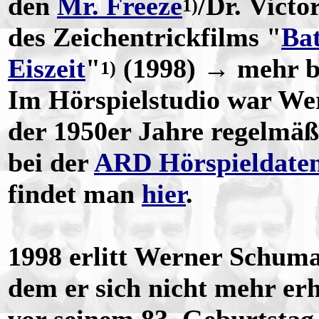
den
Mr. Freeze
/Dr. Victo
1)
des Zeichentrickfilms "
Ba
Eiszeit
"
(1998) → mehr 
1)
Im Hörspielstudio war We
der 1950er Jahre regelmäß
bei der
ARD Hörspieldate
findet man
hier
.
1998 erlitt Werner Schuma
dem er sich nicht mehr er