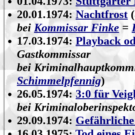
01.04.1973:
Stuttgarter
20.01.1974:
Nachtfrost
(
bei
Kommissar Finke
=
17.03.1974:
Playback od
Gastkommissar
bei Kriminalhauptkomm
Schimmelpfennig
)
26.05.1974:
3:0 für Veig
bei Kriminaloberinspekt
29.09.1974:
Gefährlich
16.03.1975:
Tod eines E