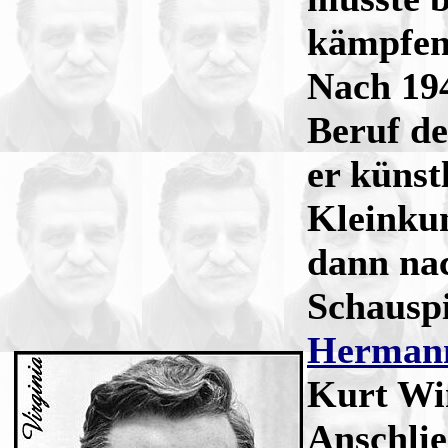
kämpfen
Nach 194
Beruf de
er künst
Kleinku
dann na
Schauspi
Hermann
Kurt Win
Anschli