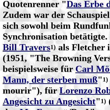
Quotenrenner "
Das Erbe 
Zudem war der Schauspiele
sich sowohl beim Rundfunk
Synchronisation betätigte.
Bill Travers
als Fletcher 
1)
(1951, "The Browning Vers
beispielsweise für
Carl Mö
Mann, der sterben muß
"
1)
mourir"), für
Lorenzo Rob
Angesicht zu Angesicht
"
1)