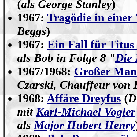
(
als George Stanley
)
1967:
Tragödie in eine
Beggs
)
1967:
Ein Fall für Titu
als Bob in Folge 8 "
Die
1967/1968:
Großer Man
Czarski, Chauffeur von
1968:
Affäre Dreyfus
(
D
mit
Karl-Michael Vogler
als
Major Hubert Henry