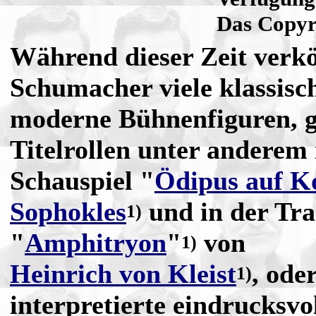
Das Copyri
Während dieser Zeit verk
Schumacher viele klassisc
moderne Bühnenfiguren, ge
Titelrollen unter anderem
Schauspiel "
Ödipus auf K
Sophokles
und in der Tr
1)
"
Amphitryon
"
von
1)
Heinrich von Kleist
, ode
1)
interpretierte eindrucksvo