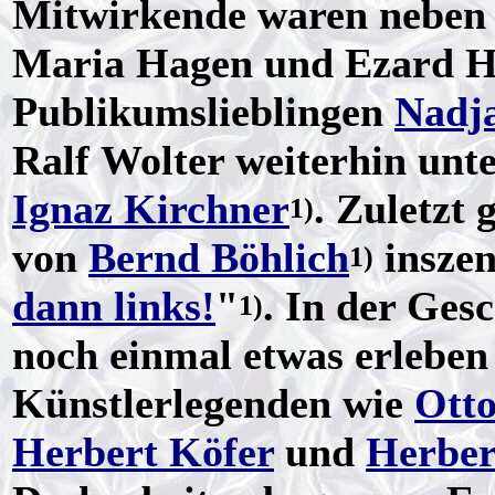
Mitwirkende waren neben 
Maria Hagen und Ezard 
Publikumslieblingen
Nadja
Ralf Wolter weiterhin un
Ignaz Kirchner
. Zuletzt
1)
von
Bernd Böhlich
inszen
1)
dann links!
"
. In der Ges
1)
noch einmal etwas erleben 
Künstlerlegenden wie
Otto
Herbert Köfer
und
Herber