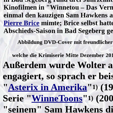
Kinofilmen in "Winnetou – Das Ver
einmal den kauzigen Sam Hawkens an
Pierre Brice
mimte; Brice selbst hatte
Abschieds-Saison in Bad Segeberg ge
Abbildung DVD-Cover mit freundliche
welche die Krimiserie Mitte Dezember 2
Außerdem wurde Wolter al
engagiert, so sprach er bei
"
Asterix in Amerika
"
(19
1)
Serie "
WinneToons
"
(200
1)
"seinem" Sam Hawkens die