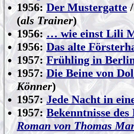
1956:
Der Mustergatte
/
(
als Trainer
)
1956:
… wie einst Lili 
1956:
Das alte Försterh
1957:
Frühling in Berli
1957:
Die Beine von Dol
Könner
)
1957:
Jede Nacht in ein
1957:
Bekenntnisse des 
Roman von Thomas Ma