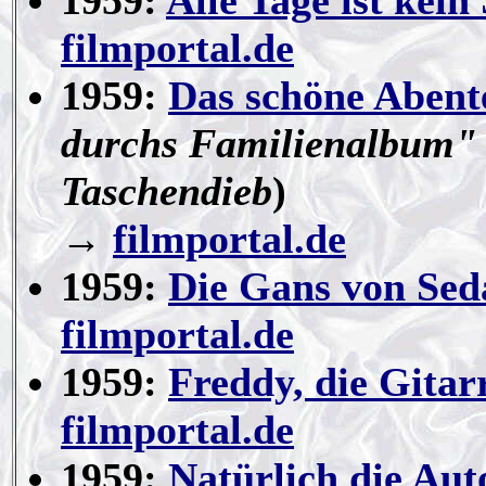
1959:
Alle Tage ist kein
filmportal.de
1959:
Das schöne Abent
durchs Familienalbum" 
Taschendieb
)
→
filmportal.de
1959:
Die Gans von Sed
filmportal.de
1959:
Freddy, die Gitar
filmportal.de
1959:
Natürlich die Aut