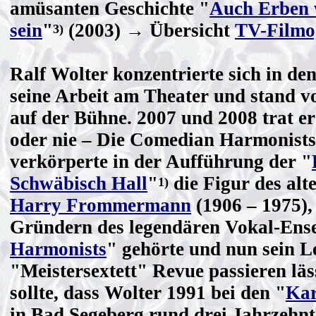
amüsanten Geschichte "
Auch Erben w
sein
"
(2003) → Übersicht
TV-Filmo
3)
Ralf Wolter konzentrierte sich in den
seine Arbeit am Theater und stand v
auf der Bühne. 2007 und 2008 trat er
oder nie – Die Comedian Harmonists,
verkörperte in der Aufführung der "
Schwäbisch Hall
"
die Figur des alt
1)
Harry Frommermann
(1906 – 1975),
Gründern des legendären Vokal-Ens
Harmonists
" gehörte und nun sein L
"Meistersextett" Revue passieren lä
sollte, dass Wolter 1991 bei den "
Kar
in Bad Segeberg rund drei Jahrzehnt