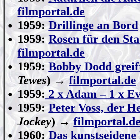
filmportal.de
1959:
Drillinge an Bord
1959:
Rosen für den Sta
filmportal.de
1959:
Bobby Dodd greift
Tewes
) →
filmportal.de
1959:
2 x Adam – 1 x E
1959:
Peter Voss, der H
Jockey
) →
filmportal.d
1960:
Das kunstseiden