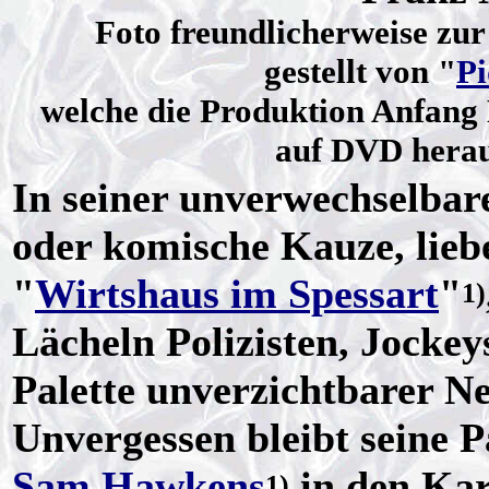
Foto freundlicherweise zu
gestellt von "
Pi
welche die Produktion Anfang
auf DVD herau
In seiner unverwechselbare
oder komische Kauze, lieb
"
Wirtshaus im Spessart
"
1)
Lächeln Polizisten, Jocke
Palette unverzichtbarer Ne
Unvergessen bleibt seine 
Sam Hawkens
in den Kar
1)