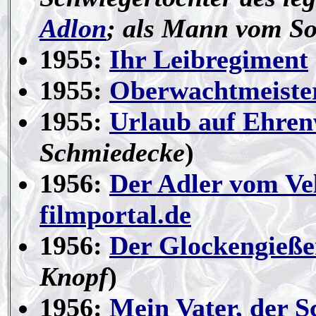
Adlon
; als Mann vom So
1955:
Ihr Leibregiment
1955:
Oberwachtmeiste
1955:
Urlaub auf Ehren
Schmiedecke
)
1956:
Der Adler vom Vel
filmportal.de
1956:
Der Glockengieße
Knopf
)
1956:
Mein Vater, der S