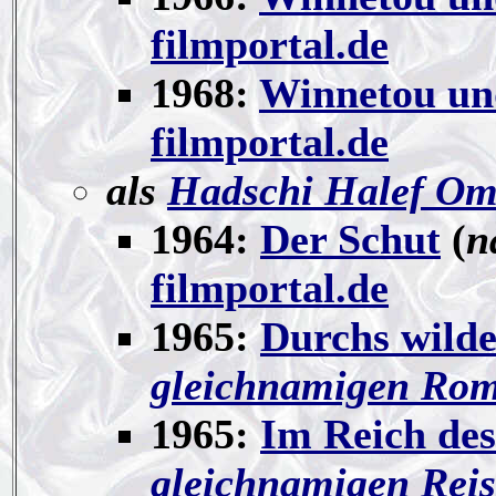
filmportal.de
1968:
Winnetou und
filmportal.de
als
Hadschi Halef Om
1964:
Der Schut
(
n
filmportal.de
1965:
Durchs wild
gleichnamigen Ro
1965:
Im Reich des
gleichnamigen Rei