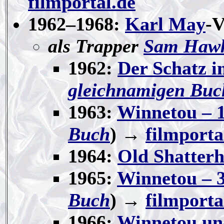
filmportal.de
1962–1968:
Karl May
-V
als Trapper
Sam Haw
1962:
Der Schatz i
gleichnamigen Buc
1963:
Winnetou – 1
Buch
)
→
filmporta
1964:
Old Shatter
1965:
Winnetou – 3
Buch
)
→
filmporta
1966:
Winnetou un