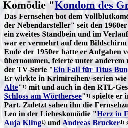
Komödie "
Kondom des Gr
Das Fernsehen bot dem Vollblutkom
der Nebendarsteller" seit den 1960e
ein zweites Standbein und im Verlau
war er vermehrt auf dem Bildschirm p
Ende der 1950er hatte er Aufgaben 
übernommen, feierte unter anderem mi
der TV-Serie "
Ein Fall für Titus Bu
Er wirkte in Krimireihen/-serien wie
Alte
"
mit und auch in den RTL-Ges
1)
Schloss am Wörthersee
"
spielte er 
1)
Part. Zuletzt sahen ihn die Fernsehz
Leo in der Liebeskomödie "
Herz in 
Anja Kling
und
Andreas Brucker
s
1)
1)