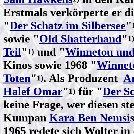
Erstmals verkörperte er di
"
Der Schatz im Silbersee
"
sowie "
Old Shatterhand
"
1
Teil
"
und "
Winnetou und
1)
Kinos sowie 1968 "
Winneto
Toten
"
. Als Produzent
A
1)
Halef Omar
"
für "
Der S
1)
keine Frage, wer diesen ste
Kumpan
Kara Ben Nemsi
1965 redete sich Wolter in