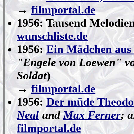
→
filmportal.de
1956: Tausend Melodien
wunschliste.de
1956:
Ein Mädchen aus
"Engele von Loewen" v
Soldat
)
→
filmportal.de
1956:
Der müde Theodo
Neal
und
Max Ferner
; 
filmportal.de