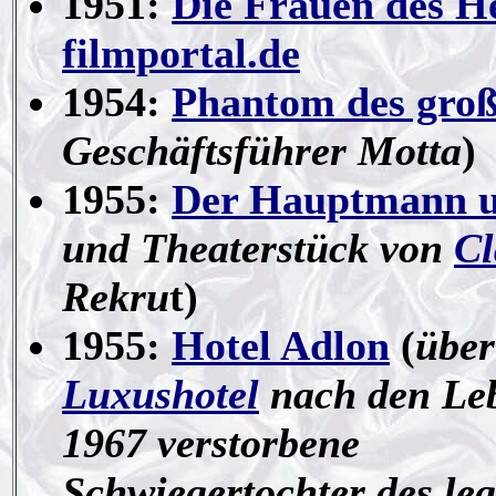
1951:
Die Frauen des H
filmportal.de
1954:
Phantom des groß
Geschäftsführer Motta
)
1955:
Der Hauptmann u
und Theaterstück von
Cl
Rekru
t)
1955:
Hotel Adlon
(
über
Luxushotel
nach den Le
1967 verstorbene
Schwiegertochter des l