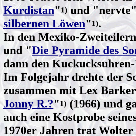
Kurdistan
"
und "nervte"
1)
silbernen Löwen
"
.
1)
In den Mexiko-Zweiteilern
und "
Die Pyramide des So
dann den Kuckucksuhren-V
Im Folgejahr drehte der S
zusammen mit Lex Barker
Jonny R.?
"
(1966) und g
1)
auch eine Kostprobe seines
1970er Jahren trat Wolter 