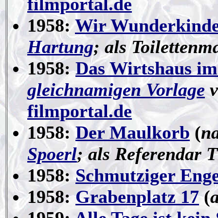
filmportal.de
1958:
Wir Wunderkind
Hartung
; als Toiletten
1958:
Das Wirtshaus im
gleichnamigen Vorlage
v
filmportal.de
1958:
Der Maulkorb
(
n
Spoerl
; als Referendar 
1958:
Schmutziger Enge
1958:
Grabenplatz 17
(
a