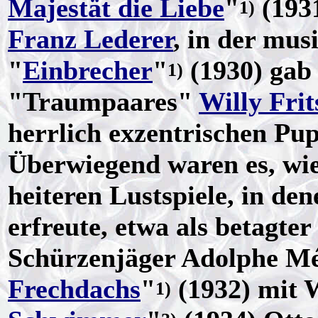
Majestät die Liebe
"
(193
1)
Franz Lederer
, in der mu
"
Einbrecher
"
(1930) gab 
1)
"Traumpaares"
Willy Frit
herrlich exzentrischen Pu
Überwiegend waren es, wie
heiteren Lustspiele, in d
erfreute, etwa als betagter
Schürzenjäger Adolphe Mé
Frechdachs
"
(1932) mit W
1)