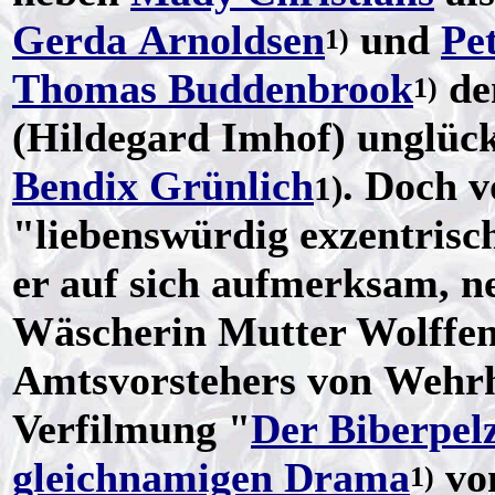
Gerda Arnoldsen
und
Pe
1)
Thomas Buddenbrook
de
1)
(Hildegard Imhof) unglüc
Bendix Grünlich
. Doch v
1)
"liebenswürdig exzentrisch
er auf sich aufmerksam, 
Wäscherin Mutter Wolffen 
Amtsvorstehers von Wehr
Verfilmung "
Der Biberpel
gleichnamigen Drama
vo
1)