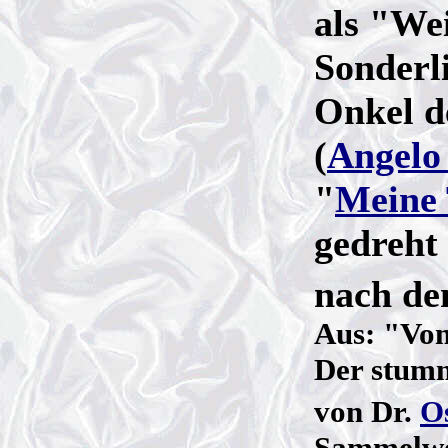
als "We
Sonderl
Onkel d
(
Angelo
"
Meine 
gedreht
nach de
Aus: "Vom
Der stum
von Dr.
O
Sammelwer