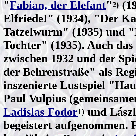
"
Fabian, der Elefant
"
(19
2)
Elfriede!" (1934), "Der 
Tatzelwurm" (1935) und "
Tochter" (1935). Auch das
zwischen 1932 und der Spi
der Behrenstraße" als Regi
inszenierte Lustspiel "Ha
Paul Vulpius (gemeinsam
Ladislas Fodor
und Lászl
1)
begeistert aufgenommen. P