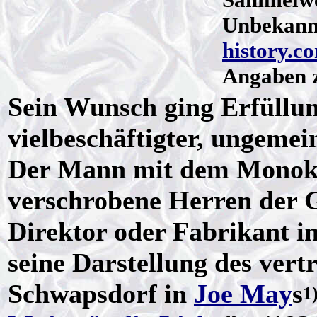
Unbekannt
history.c
Angaben z
Sein Wunsch ging Erfüllun
vielbeschäftigter, ungemei
Der Mann mit dem Monoke
verschrobene Herren der Ge
Direktor oder Fabrikant i
seine Darstellung des vert
Schwapsdorf in
Joe May
s
1