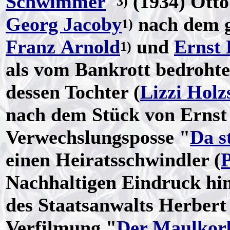
Schwimmer
"
(1934) Otto
3)
Georg Jacoby
nach dem g
1)
Franz Arnold
und
Ernst
1)
als vom Bankrott bedroht
dessen Tochter (
Lizzi Hol
nach dem Stück von Ernst
Verwechslungsposse "
Da s
einen Heiratsschwindler (
Nachhaltigen Eindruck hin
des Staatsanwalts Herber
Verfilmung "
Der Maulkor