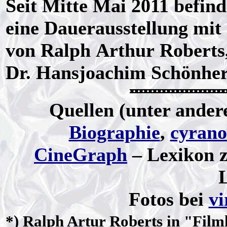
Seit Mitte Mai 2011 befin
eine Dauerausstellung mi
von Ralph Arthur Roberts,
Dr. Hansjoachim Schönh
Quellen (unter ande
Biographie
,
cyrano
CineGraph
– Lexikon z
Fotos bei
vi
*)
Ralph Artur Roberts
in "Filmk