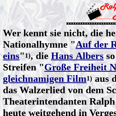
Wer kennt sie nicht, die 
Nationalhymne "
Auf der 
eins
"
, die
Hans Albers
so
1)
Streifen "
Große Freiheit N
gleichnamigen Film
aus d
1)
das Walzerlied von dem S
Theaterintendanten Ralph 
heute weitgehend in Verges