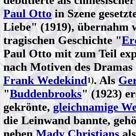
debütierte als chinesisch
Paul Otto
in Szene gesetz
Liebe" (1919), übernahm w
tragischen Geschichte "
Er
Paul Otto mit zum Teil exp
nach Motiven des Dramas
Frank Wedekind
. Als
Ge
1)
"
Buddenbrooks
" (1923) e
gekrönte,
gleichnamige W
die Leinwand bannte, gehö
neben
Mady Christians
als