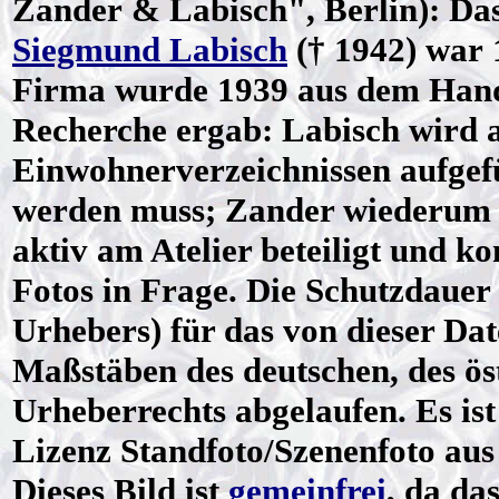
Zander & Labisch", Berlin): Das
Siegmund Labisch
(† 1942) war 
Firma wurde 1939 aus dem Hande
Recherche ergab: Labisch wird a
Einwohnerverzeichnissen aufgef
werden muss; Zander wiederum w
aktiv am Atelier beteiligt und k
Fotos in Frage. Die Schutzdauer
Urhebers) für das von dieser Dat
Maßstäben des deutschen, des ös
Urheberrechts abgelaufen. Es is
Lizenz
Standfoto/Szenenfoto aus
Dieses Bild ist
gemeinfrei
, da da