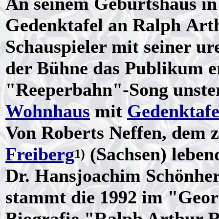
An seinem Geburtshaus in
Gedenktafel an Ralph Arth
Schauspieler mit seiner u
der Bühne das Publikum er
"Reeperbahn"-Song unste
Wohnhaus
mit
Gedenktafe
Von Roberts Neffen, dem zu
Freiberg
(Sachsen) leben
1)
Dr. Hansjoachim Schönherr
stammt die 1992 im "Geor
Biografie "Ralph Arthur R