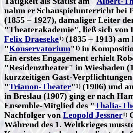
Tätigkeit als Statist am "
Albert-Th
nahm er Schauspielunterricht bei 
(1855 – 1927), damaliger Leiter de
"Theaterakademie", ließ sich von 
Felix Draeseke
(1835 – 1913) am 
1)
"
Konservatorium
"
in Kompositio
1)
Ein erstes Engagement erhielt Rob
"Residenztheater" in Wiesbaden (
kurzzeitigen Gast-Verpflichtungen
"
Trianon-Theater
"
(1906) und a
1)
in Breslau (1907) ging er nach Ha
Ensemble-Mitglied des "
Thalia-Th
Nachfolger von
Leopold Jessner
O
1)
Während des 1. Weltkrieges musste