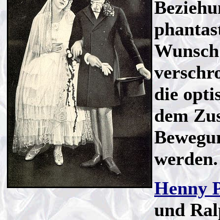
Beziehu
phantas
Wunsch 
verschr
die opt
dem Zusc
Bewegun
werden.
Henny P
und Ral