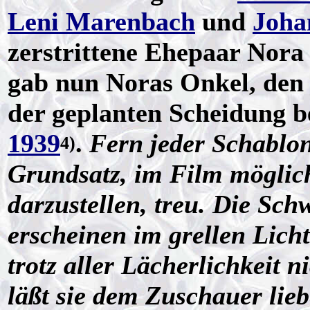
Leni Marenbach
und
Joha
zerstrittene Ehepaar Nora
gab nun Noras Onkel, den 
der geplanten Scheidung be
1939
.
Fern jeder Schablon
4)
Grundsatz, im Film möglic
darzustellen, treu. Die Sch
erscheinen im grellen Licht
trotz aller Lächerlichkeit 
läßt sie dem Zuschauer lie