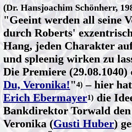
(Dr. Hansjoachim Schönherr, 198
"Geeint werden all seine 
durch Roberts' exzentrisch
Hang, jeden Charakter auf
und spleenig wirken zu las
Die Premiere (29.08.1040)
Du, Veronika!
"
– hier ha
4)
Erich Ebermayer
die Idee
1)
Bankdirektor Torwald den 
Veronika (
Gusti Huber
) g