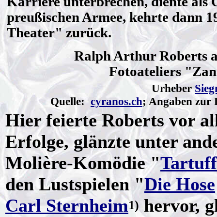
Karriere unterbrechen, diente als O
preußischen Armee, kehrte dann 1
Theater" zurück.
Ralph Arthur Roberts a
Fotoateliers "Zan
Urheber
Sieg
Quelle:
cyranos.ch
; Angaben zur 
Hier feierte Roberts vor 
Erfolge, glänzte unter ande
Molière-Komödie "
Tartuf
den Lustspielen "
Die Hose
Carl Sternheim
hervor, g
1)