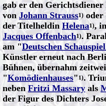
gab er den Gerichtsdiener 
von
Johann Strauss
oder
1)
der Titelheldin
Helena
, i
1)
Jacques Offenbach
. Para
1)
am "
Deutschen Schauspie
Künstler erneut nach Berli
Bühnen, übernahm zeitweis
"
Komödienhauses
"
. Tri
1)
neben
Fritzi Massary
als
M
der Figur des Dichters Jos