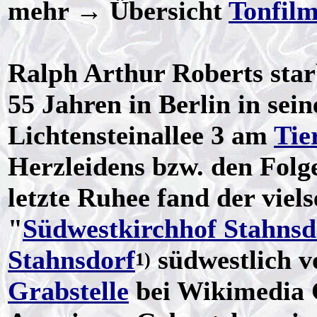
mehr → Übersicht
Tonfil
Ralph Arthur Roberts sta
55 Jahren in Berlin in sei
Lichtensteinallee 3 am
Tie
Herzleidens bzw. den Folg
letzte Ruhee fand der viel
"
Südwestkirchhof Stahnsd
Stahnsdorf
südwestlich 
1)
Grabstelle
bei Wikimedia