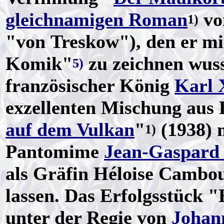
gleichnamigen Roman
v
1)
"von Treskow"), den er mi
Komik"
zu zeichnen wuss
5)
französischer König
Karl 
exzellenten Mischung aus 
auf dem Vulkan
"
(1938) 
1)
Pantomime
Jean-Gaspard
als Gräfin Héloise Camboui
lassen. Das Erfolgsstück 
unter der Regie von
Johan