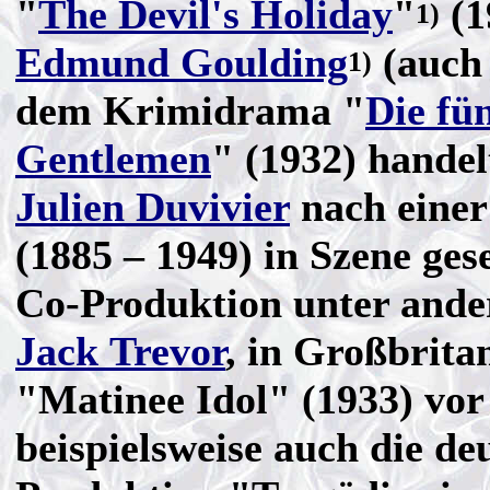
"
The Devil's Holiday
"
(1
1)
Edmund Goulding
(auch 
1)
dem Krimidrama "
Die fü
Gentlemen
" (1932) handel
Julien Duvivier
nach einer
(1885 – 1949) in Szene ges
Co-Produktion unter and
Jack Trevor
, in Großbrita
"Matinee Idol" (1933) vor
beispielsweise auch die de