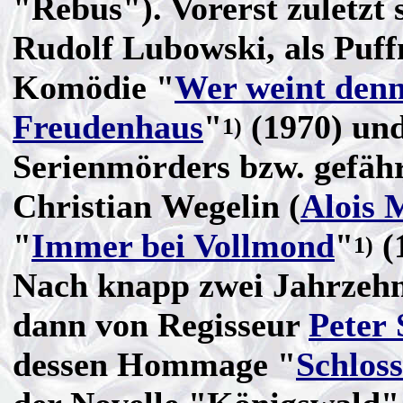
"Rebus"). Vorerst zuletzt 
Rudolf Lubowski, als Puf
Komödie "
Wer weint denn
Freudenhaus
"
(1970) und
1)
Serienmörders bzw. gefähr
Christian Wegelin (
Alois 
"
Immer bei Vollmond
"
(
1)
Nach knapp zwei Jahrzehn
dann von Regisseur
Peter
dessen Hommage "
Schlos