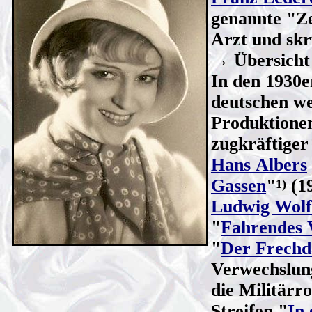
genannte "Z
Arzt und skr
→ Übersich
In den 1930e
deutschen we
Produktionen
zugkräftiger
Hans Albers
Gassen
"
(1
1)
Ludwig Wolf
"
Fahrendes 
"
Der Frechd
Verwechslung
die Militär
Streifen "
In