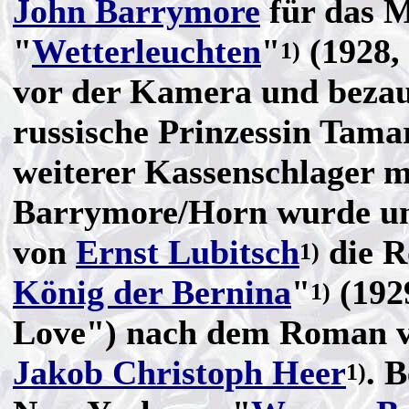
John Barrymore
für das 
"
Wetterleuchten
"
(1928,
1)
vor der Kamera und bezau
russische Prinzessin Tama
weiterer Kassenschlager 
Barrymore/Horn wurde un
von
Ernst Lubitsch
die R
1)
König der Bernina
"
(192
1)
Love") nach dem Roman 
Jakob Christoph Heer
. 
1)