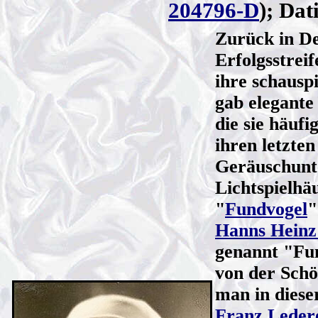
204796-D
); Dat
Zurück in De
Erfolgsstrei
ihre schauspi
gab elegante
die sie häufi
ihren letzte
Geräuschunt
Lichtspielhäu
"
Fundvogel
"
Hanns Heinz
genannt "Fun
von der Schö
man in diese
Franz Leder