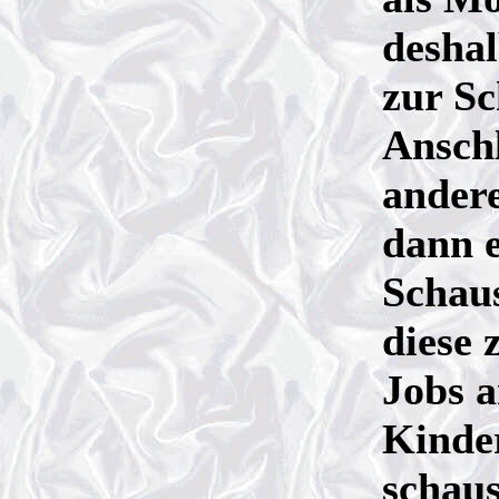
desha
zur Sc
Anschl
ander
dann e
Schaus
diese 
Jobs a
Kinde
schaus