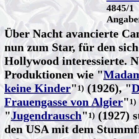
4845/1
Angaben
Über Nacht avancierte Ca
nun zum Star, für den sich
Hollywood interessierte. 
Produktionen wie "
Madam
keine Kinder
"
(1926), "
D
1)
Frauengasse von Algier
"
1)
"
Jugendrausch
"
(1927) s
1)
den USA mit dem Stummfi