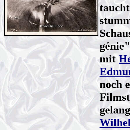
taucht
stumm
Schaus
génie
mit
He
Edmu
noch e
Filmst
gelang
Wilhe