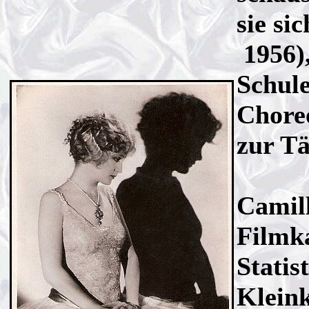
sie si
1956),
Schul
Chore
zur Tä
Camil
Filmka
Statis
Klein