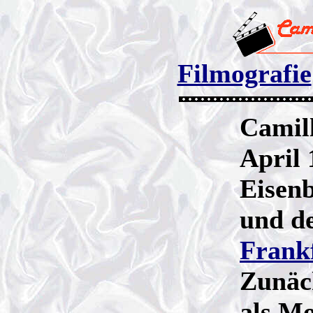
Filmografie
Camil
April 
Eisen
und d
Frank
Zunäch
als Mo