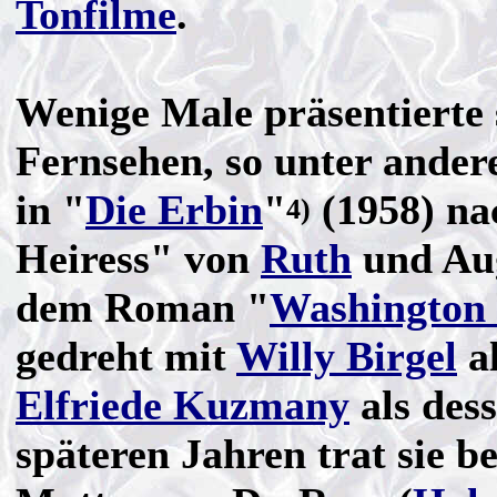
Tonfilme
.
Wenige Male präsentierte
Fernsehen, so unter ande
in "
Die Erbin
"
(1958) na
4)
Heiress" von
Ruth
und Aug
dem Roman "
Washington
gedreht mit
Willy Birgel
al
Elfriede Kuzmany
als des
späteren Jahren trat sie be