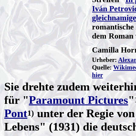
Iván Petrovi
gleichnamig
romantische 
dem Roman
Camilla Hor
Urheber:
Alexa
Quelle:
Wikime
hier
Sie drehte zudem weiterhi
für "
Paramount Pictures
"
Pont
unter der Regie vo
1)
Lebens" (1931) die deutsc