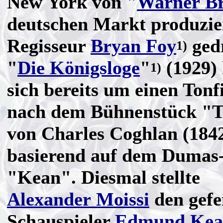
New York von "
Warner Br
deutschen Markt produzie
Regisseur
Bryan Foy
ged
1)
"
Die Königsloge
"
(1929) 
1)
sich bereits um einen Tonfi
nach dem Bühnenstück "T
von Charles Coghlan (1842
basierend auf dem Dumas-
"Kean". Diesmal stellte
Alexander Moissi
den gefe
Schauspieler
Edmund Kea