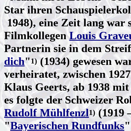
Star ihren Schauspielerko
1948), eine Zeit lang war 
Filmkollegen
Louis Grave
Partnerin sie in dem Strei
dich
"
(1934) gewesen war
1)
verheiratet, zwischen 19
Klaus Geerts, ab 1938 mit
es folgte der Schweizer R
Rudolf Mühlfenzl
(1919 –
1)
"
Bayerischen Rundfunks
"