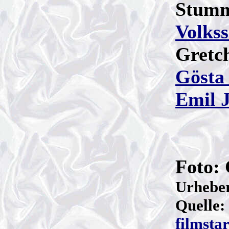
Stumm
Volks
Gretch
Gösta
Emil 
Foto:
Urhebe
Quelle:
filmsta