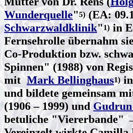
Mutter von Dr. Rens (
Holg
Wunderquelle
"
(EA: 09.1
5)
Schwarzwaldklinik
"
in E
1)
Fernsehrolle übernahm sie
Co-Produktion bzw. schw
Spinnen" (1988) von Regis
mit
Mark Bellinghaus
in
1)
und bildete gemeinsam mi
(1906 – 1999) und
Gudrun
betuliche "Viererbande" 
Vereinzelt wirkte Camilla