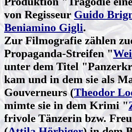
Produktion "Tragödie eine
von Regisseur
Guido Brig
Beniamino Gigli
.
Zur Filmografie zählen zu
Propaganda-Streifen "
Wei
unter dem Titel "Panzerkr
kam und in dem sie als Ma
Gouverneurs (
Theodor Lo
mimte sie in dem Krimi "
frivole Tänzerin bzw. Fre
(
Attila Hörbiger
) in dem 