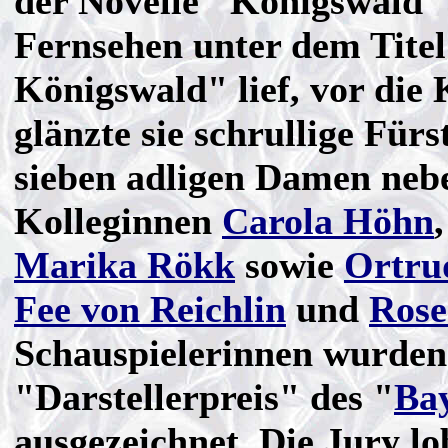
der Novelle "Königswald
Fernsehen unter dem Titel
Königswald" lief, vor die
glänzte sie
schrullige Fürs
sieben adligen Damen neb
Kolleginnen
Carola Höhn
Marika Rökk
sowie
Ortru
Fee von Reichlin
und
Rose
Schauspielerinnen wurden
"Darstellerpreis" des "
Bay
ausgezeichnet. Die Jury lob