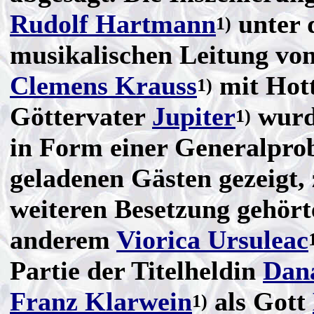
Rudolf Hartmann
unter 
1)
musikalischen Leitung vo
Clemens Krauss
mit Hott
1)
Göttervater
Jupiter
wurde
1)
in Form einer Generalpro
geladenen Gästen gezeigt,
weiteren Besetzung gehört
anderem
Viorica Ursuleac
Partie der Titelheldin
Dan
Franz Klarwein
als Gott
1)