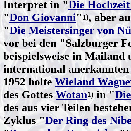
Interpret in "
Die Hochzeit
"
Don Giovanni
"
, aber a
1)
"
Die Meistersinger von N
vor bei den "Salzburger Fe
beispielsweise in Mailand
international anerkannten
1952 holte
Wieland Wagne
des Gottes
Wotan
in "
Di
1)
des aus vier Teilen beste
Zyklus "
Der Ring des Nib