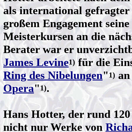
als international gefragt
großem Engagement seine 
Meisterkursen an die näch
Berater war er unverzichtb
James Levine
für die Ei
1)
Ring des Nibelungen
"
an 
1)
Opera
"
.
1)
Hans Hotter, der rund 120
nicht nur Werke von
Rich