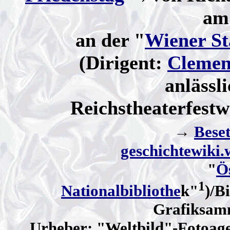
am
an der "
Wiener St
(Dirigent:
Clemen
anlässl
Reichstheaterfest
→
Bese
geschichtewiki.
"
Ö
1
Nationalbibliothe
k"
)/B
Grafiksam
Urheber: "Weltbild"-Fotoage