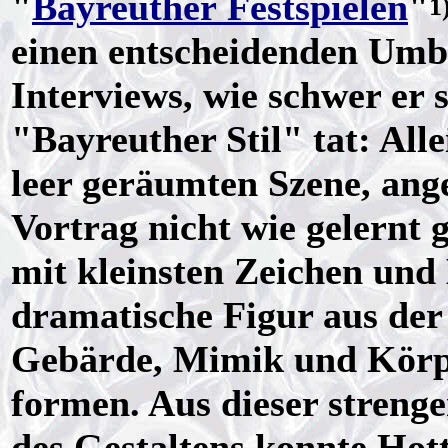
"
Bayreuther Festspielen
"
1
einen entscheidenden Umbr
Interviews, wie schwer er
"Bayreuther Stil" tat: Alle
leer geräumten Szene, ang
Vortrag nicht wie gelernt g
mit kleinsten Zeichen und
dramatische Figur aus d
Gebärde, Mimik und Körpe
formen. Aus dieser stren
des Gestaltens konnte Hot