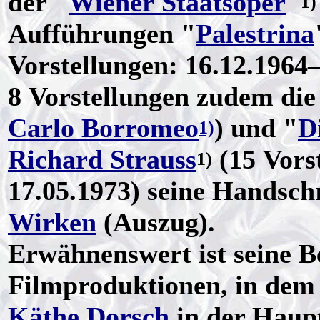
der "
Wiener Staatsoper
"
1)
Aufführungen "
Palestrina
Vorstellungen: 16.12.1964–
8 Vorstellungen zudem die
Carlo Borromeo
) und "
D
1)
Richard Strauss
(15 Vors
1)
17.05.1973) seine Handsch
Wirken
(Auszug).
Erwähnenswert ist seine Be
Filmproduktionen, in dem
Käthe Dorsch
in der Haupt