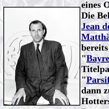
eines 
Die Be
Jean d
Matth
bereits
"
Bayre
Titelp
"
Parsi
dann z
Hotter