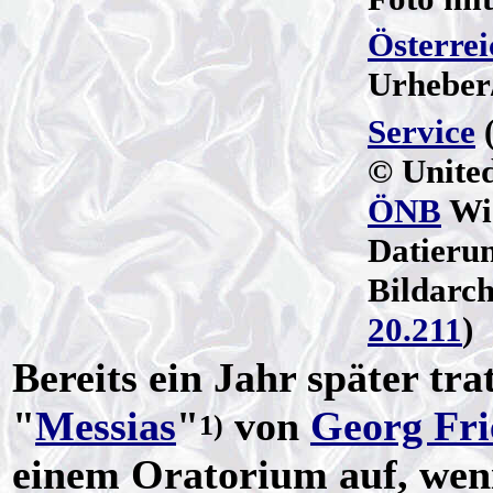
Österrei
Urheber
Service
(
© United
ÖNB
Wi
Datierun
Bildarc
20.211
)
Bereits ein Jahr später tra
"
Messias
"
von
Georg Fri
1)
einem Oratorium auf, weni