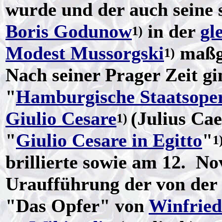
wurde und der auch seine 
Boris Godunow
in der
gl
1)
Modest Mussorgski
maßge
1)
Nach seiner Prager Zeit gi
"
Hamburgische Staatsope
Giulio Cesare
(Julius Cae
1)
"
Giulio Cesare in Egitto
"
1
brillierte sowie am 12. N
Uraufführung der von der
"Das Opfer" von
Winfried 