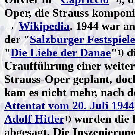
Oper, die Strauss komponi
→
Wikipedia
. 1944 war an
der "
Salzburger Festspiel
"
Die Liebe der Danae
"
d
1)
Uraufführung einer weite
Strauss-Oper geplant, doc
kam es nicht mehr, nach 
Attentat vom 20. Juli 1944
Adolf Hitler
wurden die F
1)
abgesagt. Die Inszenierun