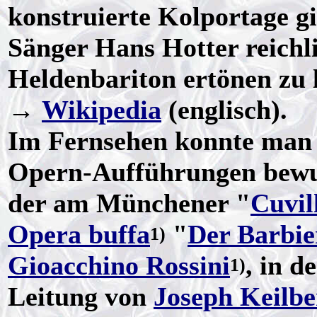
konstruierte Kolportage g
Sänger Hans Hotter reichl
Heldenbariton ertönen zu 
→
Wikipedia
(englisch).
Im Fernsehen konnte man 
Opern-Aufführungen bewu
der am Münchener "
Cuvil
Opera buffa
"
Der Barbie
1)
Gioacchino Rossini
, in d
1)
Leitung von
Joseph Keilbe