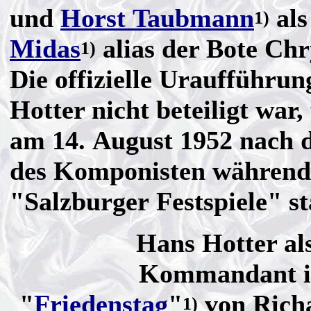
und
Horst Taubmann
als
1)
Midas
alias der Bote Chr
1)
Die offizielle Uraufführun
Hotter nicht beteiligt war,
am 14. August 1952 nach 
des Komponisten während
"Salzburger Festspiele" st
Hans Hotter als
Kommandant i
"
Friedenstag
"
von Rich
1)