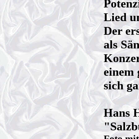
Potenz
Lied u
Der ers
als Sä
Konzer
einem 
sich g
Hans H
"Salzb
Foto mi