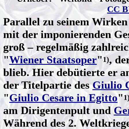
CC B
Parallel zu seinem Wirke
mit der imponierenden Ges
groß – regelmäßig zahlreic
"
Wiener Staatsoper
"
, de
1)
blieb. Hier debütierte er 
der Titelpartie des
Giulio 
"
Giulio Cesare in Egitto
"
1
am Dirigentenpult und
Ge
Während des 2. Weltkriege