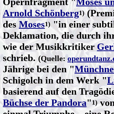
Opernfragment "
Moses u
Arnold Schönberg
(Premi
1)
des
Moses
"in einer subti
1)
Deklamation, die durch ihr
wie der Musikkritiker
Ger
schrieb.
(Quelle:
operundtanz.
Jährige bei den "
Münchner
Schigolch in dem Werk "
L
basierend auf den Tragödi
Büchse der Pandora
"
vo
1)
einmal Triumphe – eine Rol