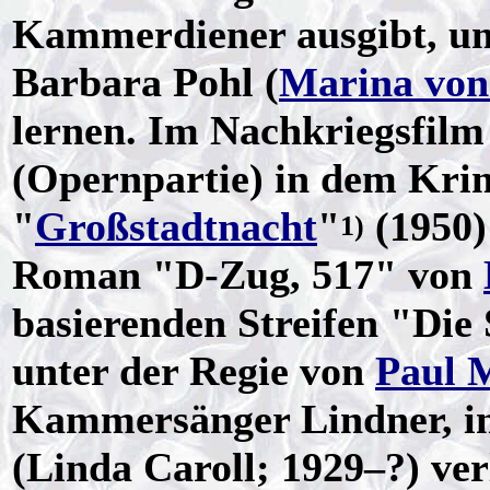
Kammerdiener ausgibt, um 
Barbara Pohl (
Marina von
lernen. Im Nachkriegsfilm 
(Opernpartie) in dem Krim
"
Großstadtnacht
"
(1950)
1)
Roman "D-Zug, 517" von
basierenden Streifen "Die
unter der Regie von
Paul 
Kammersänger Lindner, in
(Linda Caroll; 1929–?) ver