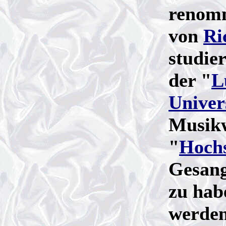
renomm
von
Ri
studie
der "
L
Univer
Musikw
"
Hochs
Gesang
zu hab
werden