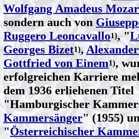
Wolfgang Amadeus Mozar
sondern auch von
Giusepp
Ruggero Leoncavallo
, "
L
1)
Georges Bizet
,
Alexander
1)
Gottfried von Einem
, wu
1)
erfolgreichen Karriere me
dem 1936 erliehenen Titel
"Hamburgischer Kammers
Kammersänger
" (1955) u
"
Österreichischer Kamme