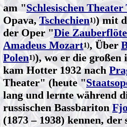
am "
Schlesischen Theater
Opava,
Tschechien
) mit 
1)
der Oper "
Die Zauberflöte
Amadeus Mozart
, Über
B
1)
Polen
), wo er die großen 
1)
kam Hotter 1932 nach
Pra
Theater" (heute "
Staatsop
lang und lernte während d
russischen Bassbariton
Fj
(1873 – 1938) kennen, der 