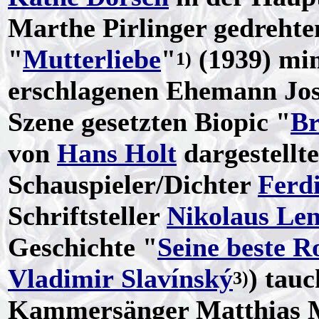
Marthe Pirlinger gedreht
"
Mutterliebe
"
(1939) mim
1)
erschlagenen Ehemann Jos
Szene gesetzten Biopic "
Br
von
Hans Holt
dargestellte
Schauspieler/Dichter
Ferd
Schriftsteller
Nikolaus Le
Geschichte "
Seine beste Ro
Vladimir Slavínský
) tauc
3)
Kammersänger Matthias Mo