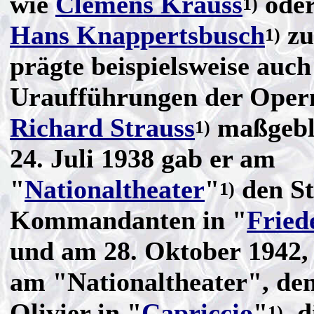
wie
Clemens Krauss
ode
1)
Hans Knappertsbusch
zu
1)
prägte beispielsweise auch
Uraufführungen der Oper
Richard Strauss
maßgebl
1)
24. Juli 1938 gab er am
"
Nationaltheater
"
den St
1)
Kommandanten in "
Fried
und am 28. Oktober 1942, 
am "Nationaltheater", den
Olivier in "
Capriccio
"
, d
1)