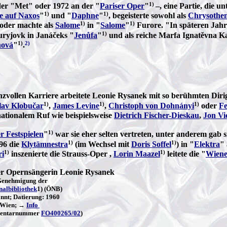
1)
der "Met" oder 1972 an der "
Pariser Oper
"
–, eine Partie, die 
1)
1)
e auf Naxos
"
und "
Daphne
"
, begeisterte sowohl als
Chrysothe
1)
1)
 oder machte als
Salome
in "
Salome
"
Furore. "In späteren Jahr
1)
Buryjovk in Janáčeks "
Jenůfa
"
und als reiche Marfa Ignatěvna K
1)
2)
nová
"
.
zvollen Karriere arbeitete Leonie Rysanek mit so berühmten Diri
1)
1)
1)
lav Klobučar
,
James Levine
,
Christoph von Dohnányi
oder
Fe
nationalem Ruf wie beispielsweise
Dietrich Fischer-Dieskau
,
Jon Vi
1)
r Festspielen
"
war sie eher selten vertreten, unter anderem gab 
1)
1)
96 die
Klytämnestra
(im Wechsel mit
Doris Soffel
) in "
Elektra
" 
1)
1)
ri
inszenierte die Strauss-Oper ,
Lorin Maazel
leitete die "
Wiene
der Opernsängerin Leonie Rysanek
 Genehmigung der
nalbibliothek
1) (ÖNB)
nnt; Datierung: 1960
Wien; →
Info
nventarnummer
FO400265/02
)