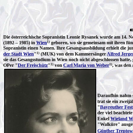
Die österreichische Sopranistin Leonie Rysanek wurde am 14. N
1)
(1892 – 1985) in
Wien
geboren, wo sie gemeinsam mit ihren fün
Sopranistin einen Namen. Ihre Gesangsausbildung erhielt die j
1)
der Stadt Wien
"
(MUK) von dem Kammersänger
Alfred Jerge
sie das Gesangsstudium in Wien noch nicht abgeschlossen hatte,
1)
1)
OPer "
Der Freischütz
"
von
Carl Maria von Weber
, was den
Daraufhin nahm si
trat sie ein zwei
"
Bayreuther Fest
der viel beachte
Enkel
Wieland W
"Walküre" ausge
Günther Treptow