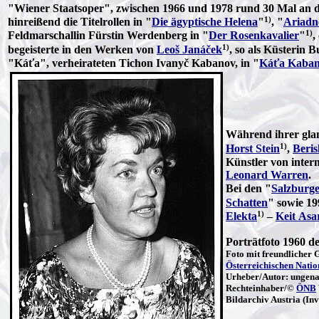
"Wiener Staatsoper", zwischen 1966 und 1978 rund 30 Mal an 
1)
hinreißend die Titelrollen in "
Die ägyptische Helena
"
, "
Ariadn
1)
Feldmarschallin Fürstin Werdenberg in "
Der Rosenkavalier
"
,
1)
begeisterte in den Werken von
Leoš Janáček
, so als Küsterin 
"Káťa", verheirateten Tichon Ivanyč Kabanov, in "
Káťa Kaba
Während ihrer glan
1)
Horst Stein
,
Beris
Künstler von inter
Leonard Warren
.
Bei den "
Salzburge
Schatten
" sowie 19
1)
Elekta
–
Keit Asa
Porträtfoto 1960 
Foto mit freundlicher
Österreichischen Natio
Urheber/Autor: ungena
Rechteinhaber/©
ÖNB
Bildarchiv Austria (I