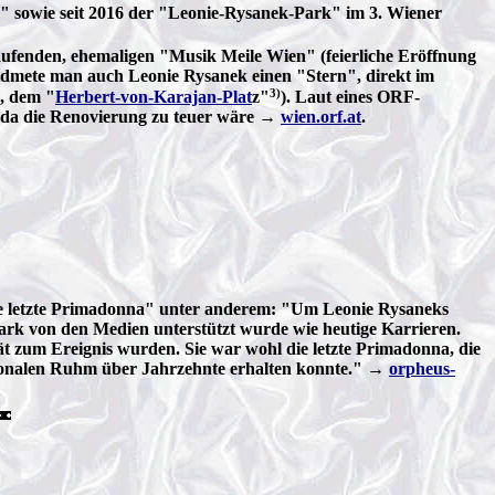
 sowie seit 2016 der "Leonie-Rysanek-Park" im 3. Wiener
ufenden, ehemaligen "Musik Meile Wien" (feierliche Eröffnung
 widmete man auch Leonie Rysanek einen "Stern", direkt im
3)
, dem "
Herbert-von-Karajan-Plat
z"
). Laut eines ORF-
e, da die Renovierung zu teuer wäre →
wien.orf.at
.
ie letzte Primadonna" unter anderem: "Um Leonie Rysaneks
ark von den Medien unterstützt wurde wie heutige Karrieren.
tät zum Ereignis wurden. Sie war wohl die letzte Primadonna, die
tionalen Ruhm über Jahrzehnte erhalten konnte." →
orpheus-