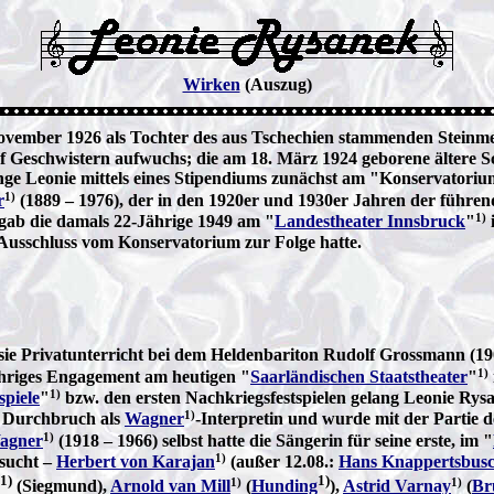
Wirken
(Auszug)
ovember 1926 als Tochter des aus Tschechien stammenden Steinmet
f Geschwistern aufwuchs; die am 18. März 1924 geborene ältere 
unge Leonie mittels eines Stipendiums zunächst am "Konservatoriu
1)
r
(1889 – 1976), der in den 1920er und 1930er Jahren der führe
1)
 gab die damals 22-Jährige 1949 am "
Landestheater Innsbruck
"
 Ausschluss vom Konservatorium zur Folge hatte.
e Privatunterricht bei dem Heldenbariton Rudolf Grossmann (1901 
1)
jähriges Engagement am heutigen "
Saarländischen Staatstheater
"
1)
spiele
"
bzw. den ersten Nachkriegsfestspielen gelang Leonie Ry
1)
te Durchbruch als
Wagner
-Interpretin und wurde mit der Partie de
1)
agner
(1918 – 1966) selbst hatte die Sängerin für seine erste, im "
1)
sucht –
Herbert von Karajan
(außer 12.08.:
Hans Knappertsbus
1)
1)
1)
1)
(Siegmund),
Arnold van Mill
(
Hunding
),
Astrid Varnay
(
Br