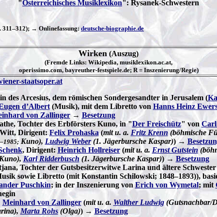
"
Österreichisches Musiklexikon
":
Rysanek-Schwestern
S. 311–312); → Onlinefassung:
deutsche-biographie.de
Wirken
(Auszug)
(Fremde Links: Wikipedia, musiklexikon.ac.at,
operissimo.com, bayreuther-festspiele.de; R = Inszenierung/Regie)
wiener-staatsoper.at
tin des Arcesius, dem römischen Sondergesandter in Jerusalem (
Ka
Eugen d’Albert
(Musik), mit dem Libretto von
Hanns Heinz Ewer
inhard von Zallinger
→
Besetzung
athe, Tochter des Erbförsters Kuno, in "
Der Freischütz
" von
Carl
 Witt, Dirigent:
Felix Prohaska
(
mit u. a.
Fritz Krenn
(böhmische Für
Kuno),
Ludwig Weber
(1. Jägerbursche Kaspar)
) →
Besetzun
–1985;
Schenk
, Dirigent:
Heinrich Hollreiser
(
mit u. a.
Ernst Gutstein
(böhm
Kuno),
Karl Ridderbusch
(1. Jägerbursche Kaspar)
) →
Besetzung
tjana, Tochter der Gutsbesitzerwitwe Larina und ältere Schwester 
usik sowie Libretto (mit Konstantin Schilowski; 1848–1893)), ba
ander Puschkin
; in der Inszenierung von
Erich von Wymetal
; mit
negin
:
Meinhard von Zallinger
(
mit u. a.
Walther Ludwig
(Gutsnachbar/Di
rina),
Marta Rohs
(Olga)
) →
Besetzung