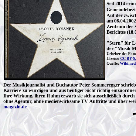
Seit 2014 eri
Gemeindebez
Auf der zwisc
am 06.04.200
Zentrum der S
Berichtes (18
"Stern" für L
der "Musik M
Urheber des Fot
Lizenz:
CC BY-SA
Quelle:
Wikimed
Der Musikjournalist und Buchautor Peter Sommeregger schrie
Karriere zu würdigen und aus heutiger Sicht richtig einzuordn
Ihre Wirkung, ihren Ruhm erwarb sie sich ausschließlich durch A
ohne Agentur, ohne medienwirksame TV-Auftritte und über weit
magazin.de