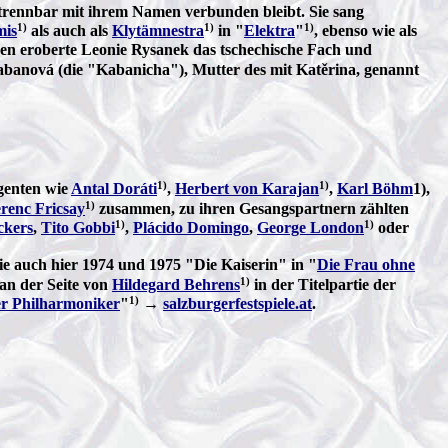
untrennbar mit ihrem Namen verbunden bleibt. Sie sang
1)
1)
1)
mis
als auch als
Klytämnestra
in "
Elektra
"
, ebenso wie als
en eroberte Leonie Rysanek das tschechische Fach und
abanová (die "Kabanicha"), Mutter des mit Katěrina, genannt
1)
1)
genten wie
Antal Doráti
,
Herbert von Karajan
,
Karl Böhm
1),
1)
renc Fricsay
zusammen, zu ihren Gesangspartnern zählten
1)
1)
ckers
,
Tito Gobbi
,
Plácido Domingo
,
George London
oder
sie auch hier 1974 und 1975 "Die Kaiserin" in "
Die Frau ohne
1)
an der Seite von
Hildegard Behrens
in der Titelpartie der
1)
r Philharmoniker
"
→
salzburgerfestspiele.at
.