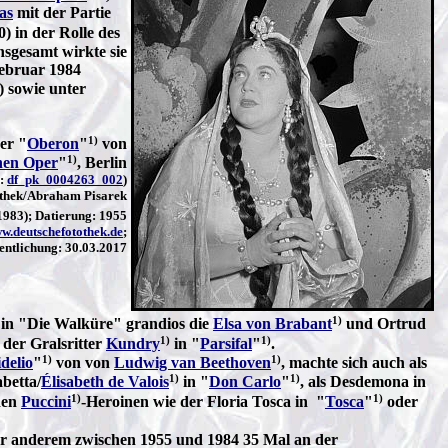
as
mit der Partie
) in der Rolle des
nsgesamt wirkte sie
Februar 1984
) sowie unter
1)
er "
Oberon
"
von
1)
hen Oper
"
, Berlin
e:
df_pk_0004263_002
)
thek/Abraham Pisarek
983); Datierung: 1955
w.deutschefotothek.de
;
ntlichung: 30.03.2017
1)
e in "Die Walküre" grandios die
Elsa von Brabant
und Ortrud
1)
1)
 der Gralsritter
Kundry
in "
Parsifal
"
.
1)
1)
idelio
"
von von
Ludwig van Beethoven
, machte sich auch als
1)
1)
betta/
Élisabeth de Valois
in "
Don Carlo
"
, als Desdemona in
1)
1)
 den
Puccini
-Heroinen wie der Floria Tosca in "
Tosca
"
oder
r anderem zwischen 1955 und 1984 35 Mal an der