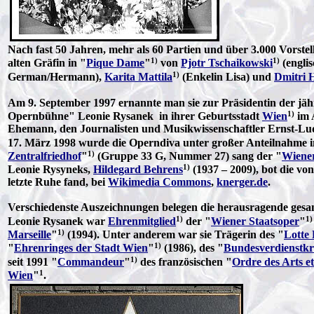
Nach fast 50 Jahren, mehr als 60 Partien und über 3.000 Vorst
1)
1)
alten Gräfin in "
Pique Dame
"
von
Pjotr Tschaikowski
(engli
1)
German/Hermann),
Karita Mattila
(Enkelin Lisa) und
Dmitri 
Am 9. September 1997 ernannte man sie zur Präsidentin der jähr
1)
Opernbühne" Leonie Rysanek in ihrer Geburtsstadt
Wien
im A
Ehemann, den Journalisten und Musikwissenschaftler Ernst-Ludw
17. März 1998 wurde die Operndiva unter großer Anteilnahme in
1)
Zentralfriedhof
"
(Gruppe 33 G, Nummer 27) sang der "
Wiener
1)
Leonie Rysyneks,
Hildegard Behrens
(1937 – 2009), bot die von
letzte Ruhe fand, bei
Wikimedia Commons
,
knerger.de
.
Verschiedenste Auszeichnungen belegen die herausragende gesa
1)
1)
Leonie Rysanek war
Ehrenmitglied
der "
Wiener Staatsoper
"
1)
Marseille
"
(1994). Unter anderem war sie Trägerin des "
Lotte
1)
"
Ehrenringes der Stadt Wien
"
(1986), des "
Bundesverdienstk
1)
seit 1991 "
Commandeur
"
des französischen "
Ordre des Arts et
1
Wien
"
.