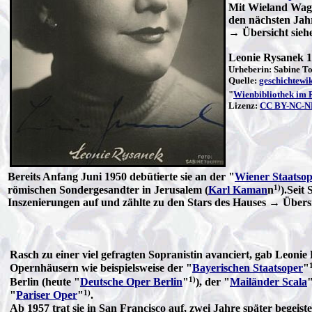
Mit Wieland Wagn
den nächsten Jah
→ Übersicht sieh
Leonie Rysanek 
Urheberin: Sabine To
Quelle:
geschichtewik
"
Wienbibliothek im 
Lizenz:
CC BY-NC-ND
Bereits Anfang Juni 1950 debütierte sie an der "
Wiener Staatso
1)
römischen Sondergesandter in Jerusalem (
Karl Kaman
n
).Seit
Inszenierungen auf und zählte zu den Stars des Hauses → Über
Rasch zu einer viel gefragten Sopranistin avanciert, gab Leoni
Opernhäusern wie beispielsweise der "
Bayerischen Staatsoper
"
1)
Berlin (heute "
Deutsche Oper Berlin
"
), der "
Mailänder Scala
1)
"
Pariser Oper
"
.
Ab 1957 trat sie in San Francisco auf, zwei Jahre später begeis