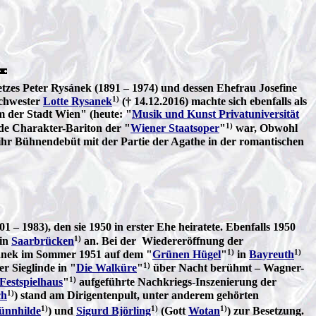
zes Peter Rysánek (1891 – 1974) und dessen Ehefrau Josefine
1)
Schwester
Lotte Rysanek
(† 14.12.2016) machte sich ebenfalls als
m der Stadt Wien" (heute: "
Musik und Kunst Privatuniversität
1)
nde Charakter-Bariton der "
Wiener Staatsoper
"
war, Obwohl
ihr Bühnendebüt mit der Partie der Agathe in der romantischen
– 1983), den sie 1950 in erster Ehe heiratete. Ebenfalls 1950
1)
in
Saarbrücken
an. Bei der Wiedereröffnung der
1)
1)
sanek im Sommer 1951 auf dem "
Grünen Hügel
"
in
Bayreuth
1)
r Sieglinde in "
Die Walküre
"
über Nacht berühmt – Wagner-
1)
Festspielhaus
"
aufgeführte Nachkriegs-Inszenierung der
1)
ch
) stand am Dirigentenpult, unter anderem gehörten
1)
1)
1)
ünnhilde
) und
Sigurd Björling
(Gott
Wotan
) zur Besetzung.