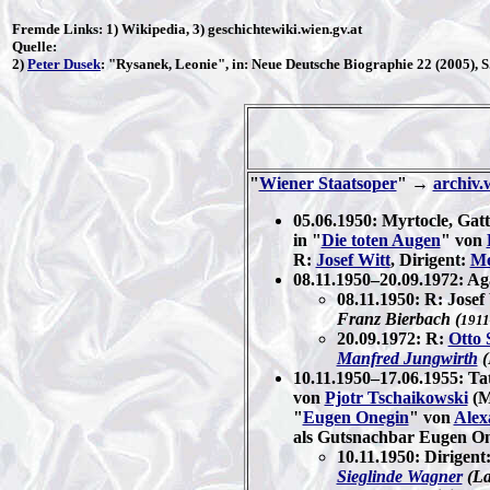
Fremde Links: 1) Wikipedia, 3) geschichtewiki.wien.gv.at
Quelle:
2)
Peter Dusek
: "
Rysanek, Leonie
", in: Neue Deutsche Biographie 22 (2005), 
"
Wiener Staatsoper
" →
archiv.
05.06.1950: Myrtocle, Gat
in "
Die toten Augen
" von
R:
Josef Witt
, Dirigent:
Me
08.11.1950–20.09.1972: Ag
08.11.1950: R: Josef
Franz Bierbach (
1911
20.09.1972: R:
Otto 
Manfred Jungwirth
(
10.11.1950–17.06.1955: Ta
von
Pjotr Tschaikowski
(M
"
Eugen Onegin
" von
Alex
als Gutsnachbar Eugen O
10.11.1950: Dirigent
Sieglinde Wagner
(La