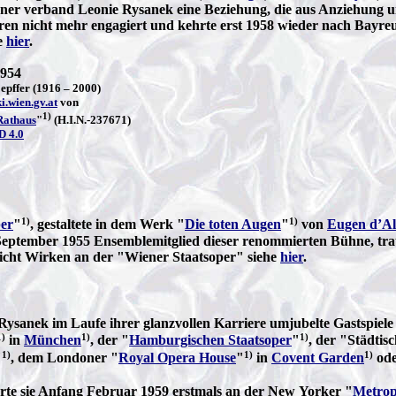
er verband Leonie Rysanek eine Beziehung, die aus Anziehung und
ren nicht mehr engagiert und kehrte erst 1958 wieder nach Bayreu
e
hier
.
1954
epffer (1916 – 2000)
i.wien.gv.at
von
1)
Rathaus
"
(H.I.N.-237671)
 4.0
1)
1)
per
"
, gestaltete in dem Werk "
Die toten Augen
"
von
Eugen d’Al
 September 1955 Ensemblemitglied dieser renommierten Bühne, trat 
sicht Wirken an der "Wiener Staatsoper" siehe
hier
.
e Rysanek im Laufe ihrer glanzvollen Karriere umjubelte Gastspiel
1)
1)
1)
in
München
, der "
Hamburgischen Staatsoper
"
, der "Städtis
1)
1)
1)
"
, dem Londoner "
Royal Opera House
"
in
Covent Garden
ode
terte sie Anfang Februar 1959 erstmals an der New Yorker "
Metrop