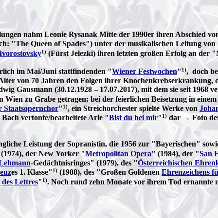
ellungen nahm Leonie Rysanak Mitte der 1990er ihren Abschied von
sch: "The Queen of Spades") unter der musikalischen Leitung von
1)
Hvorostovsky
(Fürst Jelezki) ihren letzten großen Erfolg an de
1)
lich im Mai/Juni stattfindenden "
Wiener Festwochen
"
, doch be
lter von 70 Jahren den Folgen ihrer Knochenkrebserkrankung, die 
ig Gausmann (30.12.1928 – 17.07.2017), mit dem sie seit 1968 ve
 Wien zu Grabe getragen; bei der feierlichen Beisetzung in eine
1)
 Staatsopernchor
"
, ein Streichorchester spielte Werke von
Johan
1)
 Bach vertonte/bearbeitete Arie "
Bist du bei mir
"
dar → Foto der
ngliche Leistung der Sopranistin, die 1956 zur "Bayerischen" so
(1974), der New Yorker "
Metropolitan Opera
" (1984), der "
San F
 Lehmann
-Gedächtnisringes" (1979), des "
Österreichischen Ehren
1)
reuz
es 1. Klasse"
(1988), des "Großen Goldenen
Ehrenzeichens fü
1)
 des Lettres
"
. Noch rund zehn Monate vor ihrem Tod ernannte m