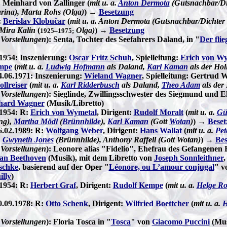
: Meinhard von Zallinger (
mit u. a.
Anton Dermota
(Gutsnachbar/Dic
rina), Marta Rohs (Olga)
) →
Besetzung
:
Berislav Klobučar
(
mit u. a. Anton Dermota (Gutsnachbar/Dichter 
Mira Kalin
(
Olga)
) →
Besetzung
1925–1975;
 Vorstellungen
): Senta, Tochter des Seefahrers Daland, in "
Der fli
.1954: Inszenierung:
Oscar Fritz Schuh
, Spielleitung:
Erich von Wy
mpe
(
mit u. a.
Ludwig Hofmann
als Daland,
Karl Kaman
als der Hol
4.06.1971: Inszenierung:
Wieland Wagner
, Spielleitung: Gertrud 
llreiser
(
mit u. a.
Karl Ridderbusch
als Daland,
Theo Adam
als der
 Vorstellungen
): Sieglinde, Zwillingsschwester des Siegmund und 
hard Wagner
(Musik/Libretto)
.1954: R:
Erich von Wymetal
, Dirigent:
Rudolf Moralt
(
mit u. a.
Gü
ng),
Martha Mödl
(
Brünnhilde
),
Karl Kaman
(Gott
Wotan
)
) →
Beset
6.02.1989: R:
Wolfgang Weber
, Dirigent:
Hans Wallat
(
mit u. a.
Pet
,
Gwyneth Jones
(Brünnhilde), Anthony Raffell (Gott Wotan)
) →
Bes
 Vorstellungen
): Leonore alias "Fidelio", Ehefrau des Gefangenen 
an Beethoven
(Musik), mit dem Libretto von
Joseph Sonnleithner
schke
, basierend auf der Oper "
Léonore, ou L’amour conjugal
" v
illy
)
.1954: R:
Herbert Graf
, Dirigent:
Rudolf Kempe
(
mit u. a.
Helge R
0.09.1978: R:
Otto Schenk
, Dirigent:
Wilfried Boettcher
(
mit u. a.
H
 Vorstellungen
): Floria Tosca in "
Tosca
" von
Giacomo Puccini
(Mus