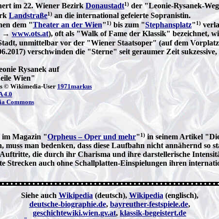
1)
nnert im 22. Wiener Bezirk
Donaustadt
der "Leonie-Rysanek-Weg"
1)
irk
Landstraße
an die international gefeierte Sopranistin.
1)
1)
hen dem "
Theater an der Wien
"
bis zum "
Stephansplatz
"
verla
2 →
www.ots.at
), oft als "Walk of Fame der Klassik" bezeichnet,
tadt, unmittelbar vor der "Wiener Staatsoper" (auf dem Vorplatz
.06.2017) verschwinden die "Sterne" seit geraumer Zeit sukzessiv
eonie Rysanek auf
eile Wien"
os © Wikimedia-User
1971markus
 4.0
ia Commons
1)
b im Magazin "
Orpheus – Oper und mehr
"
in seinem Artikel "D
en, muss man bedenken, dass diese Laufbahn nicht annähernd so st
uftritte, die durch ihr Charisma und ihre darstellerische Intensi
e Strecken auch ohne Schallplatten-Einspielungen ihren interna
Siehe auch
Wikipedia
(deutsch),
Wikipedia
(englisch),
deutsche-biographie.de
,
bayreuther-festspiele.de
,
geschichtewiki.wien.gv.at
,
klassik-begeistert.de