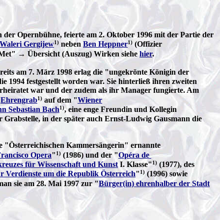
 der Opernbühne, feierte am 2. Oktober 1996 mit der Partie der
1)
1)
Waleri Gergijew
neben
Ben Heppner
(Offizier
r "Met" → Übersicht (Auszug) Wirken siehe
hier
.
reits am 7. März 1998 erlag die "ungekrönte Königin der
1994 festgestellt worden war. Sie hinterließ ihren zweiten
rheiratet war und der zudem als ihr Manager fungierte. Am
1)
m
Ehrengrab
auf dem "
Wiener
1)
n Sebastian Bach
, eine enge Freundin und Kollegin
 Grabstelle, in der später auch Ernst-Ludwig Gausmann die
wie "Österreichischen Kammersängerin" ernannte
1)
rancisco Opera
"
(1986) und der "
Opéra de
1)
kreuzes für Wissenschaft und Kunst
I. Klasse"
(1977), des
1)
r Verdienste um die Republik Österreich
"
(1996) sowie
an sie am 28. Mai 1997 zur "
Bürger(in) ehrenhalber der Stadt