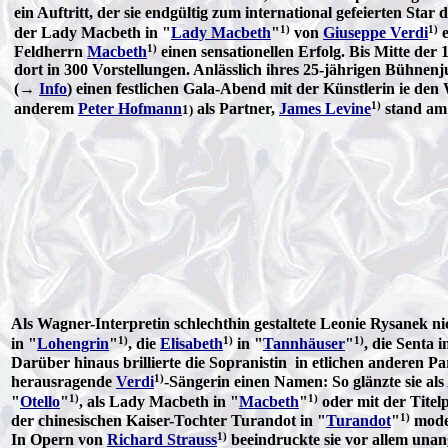
ein Auftritt, der sie endgültig zum international gefeierten St
1)
1)
der Lady Macbeth in "
Lady Macbeth
"
von
Giuseppe Verdi
e
1)
Feldherrn
Macbeth
einen sensationellen Erfolg. Bis Mitte de
dort in 300 Vorstellungen. Anlässlich ihres 25-jährigen Bühn
(→
Info
) einen festlichen Gala-Abend mit der Künstlerin ie d
1)
anderem
Peter Hofmann
als Partner,
James Levine
stand am 
1)
Als Wagner-Interpretin schlechthin gestaltete Leonie Rysanek n
1)
1)
1)
in "
Lohengrin
"
, die
Elisabeth
in "
Tannhäuser
"
, die Senta i
Darüber hinaus brillierte die Sopranistin in etlichen anderen Part
1)
herausragende
Verdi
-Sängerin einen Namen: So glänzte sie als
1)
1)
"
Otello
"
, als Lady Macbeth in "
Macbeth
"
oder mit der Titelp
1)
der chinesischen Kaiser-Tochter Turandot in "
Turandot
"
moder
1)
In Opern von
Richard Strauss
beeindruckte sie vor allem unan