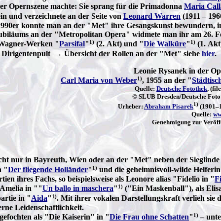
ar der Opernszene machte: Sie sprang für die Primadonna
Maria Call
in und verzeichnete an der Seite von
Leonard Warren
(1911 – 1960
r 1990er konnte man an der "Met" ihre Gesangskunst bewundern, i
enjubiläums an der "Metropolitan Opera" widmete man ihr am 26. 
1)
1)
en Wagner-Werken "
Parsifal
"
(2. Akt) und "
Die Walküre
"
(1. Akt
Dirigentenpult → Übersicht der Rollen an der "Met" siehe
hier
.
Leonie Rysanek in der Op
1)
Carl Maria von Weber
, 1955 an der "
Städtisc
Quelle:
Deutsche Fotothek
, (fil
© SLUB Dresden/Deutsche Foto
1)
Urheber:
Abraham Pisarek
(1901–1
Quelle:
ww
Genehmigung zur Veröffe
icht nur in Bayreuth, Wien oder an der "Met" neben der Sieglind
1)
n "
Der fliegende Holländer
"
und die geheimnisvoll-wilde Helferin
ien ihres Fachs, so beispielsweise als Leonore alias "Fidelio in "
F
1)
 Amelia in ""
Un ballo in maschera
"
("Ein Maskenball"), als Elisa
1)
artie in "
Aida
"
. Mit ihrer vokalen Darstellungskraft verlieh sie
ne Leidenschaftlichkeit.
1)
gefochten als "Die Kaiserin" in "
Die Frau ohne Schatten
"
– unte