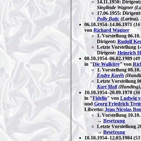
14.11.1950: Dirigent
Sieglinde Wagner (La
17.06.1955: Dirigent
Polly Batic
(Larina), 
06.10.1954–14.06.1971 (
16
von
Richard Wagner
1. Vorstellung 06.10
Dirigent:
Rudolf Ke
Letzte Vorstellung 1
Dirigent:
Heinrich Ho
08.10.1954–06.02.1989 (
49
in "
Die Walküre
" von
Ric
1. Vorstellung 08.10
Endre Koréh
(Hundi
Letzte Vorstellung 0
Kurt Moll
(Hunding)
10.10.1954–20.09.1978 (
36
in "
Fidelio
" von
Ludwig v
und
Georg Friedrich Treit
Libretto:
Jean Nicolas Bou
1. Vorstellung 10.10
→
Besetzung
Letzte Vorstellung 2
→
Besetzung
18.10.1954–12.03.1984 (
53