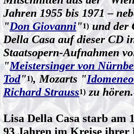
Jahren 1955 bis 1971 – ne
"
Don Giovanni
"
und der 
1)
Della Casa auf dieser CD in
Staatsopern-Aufnahmen v
"
Meistersinger von Nürnbe
Tod
"
, Mozarts "
Idomeneo
1)
Richard Strauss
zu hören.
1)
Lisa Della Casa starb am 
93 Jahren im Kreise ihrer