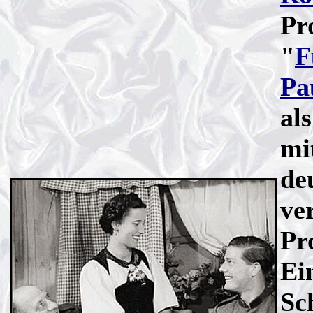
Pr
"
F
Pa
al
mi
de
ve
Pr
Ei
Sc