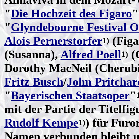
"
Die Hochzeit des Figaro
"
"
Glyndebourne Festival 
Alois Pernerstorfer
(Figa
1)
(Susanna),
Alfred Poell
(
1)
Dorothy MacNeil (Cherubi
Fritz Busch
/
John Pritchar
"
Bayerischen Staatsoper
"
mit der Partie der Titelfig
Rudolf Kempe
) für Furo
1)
Namen verbunden bleibt u