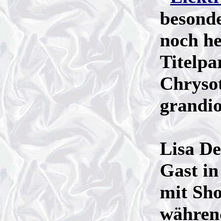
besond
noch he
Titelpa
Chrysot
grandio
Lisa De
Gast in
mit Sh
währen