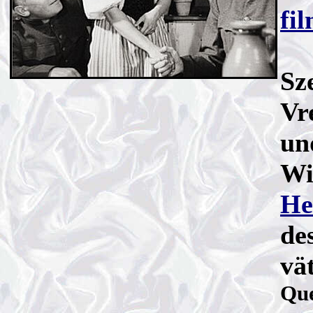
fi
Sz
Vr
un
Wi
He
de
vä
Qu