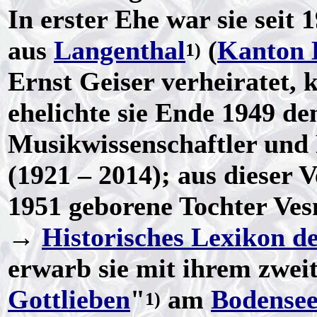
In erster Ehe war sie seit
aus
Langenthal
(
Kanton 
1)
Ernst Geiser verheiratet,
ehelichte sie Ende 1949 d
Musikwissenschaftler und 
(1921 – 2014); aus dieser 
1951 geborene Tochter Ve
→
Historisches Lexikon d
erwarb sie mit ihrem zwe
Gottlieben
"
am
Bodense
1)