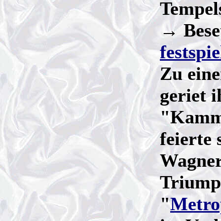
Tempels
→ Bese
festspie
Zu ein
geriet 
"Kamme
feierte
Wagner
Triump
"
Metro