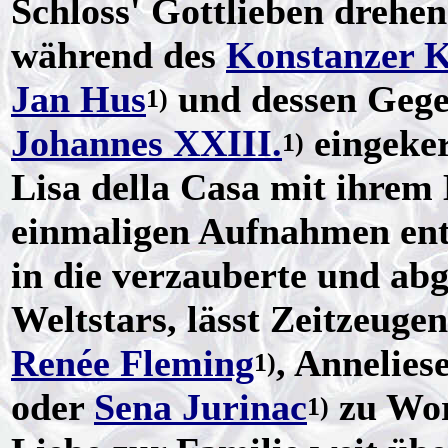
Schloss' Gottlieben drehen
während des
Konstanzer K
Jan Hus
und dessen Gege
1)
Johannes XXIII.
eingeker
1)
Lisa della Casa mit ihrem
einmaligen Aufnahmen ent
in die verzauberte und abg
Weltstars, lässt Zeitzeuge
Renée Fleming
, Annelies
1)
oder
Sena Jurinac
zu Wor
1)