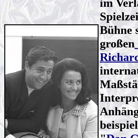
im Verl
Spielze
Bühne s
großen
Richard
interna
Maßstä
Interpr
Anhäng
beispie