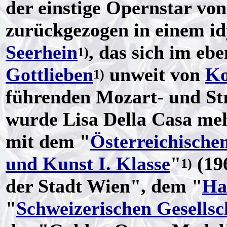
der einstige Opernstar von
zurückgezogen in einem id
Seerhein
, das sich im eb
1)
Gottlieben
unweit von
Ko
1)
führenden Mozart- und Str
wurde Lisa Della Casa me
mit dem "
Österreichische
und Kunst I. Klasse
"
(19
1)
der Stadt Wien", dem "
Ha
"
Schweizerischen Gesellsc