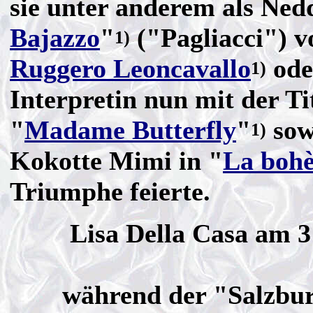
sie unter anderem als Ned
Bajazzo
"
("Pagliacci") v
1)
Ruggero Leoncavallo
oder
1)
Interpretin nun mit der Tit
"
Madame Butterfly
"
sow
1)
Kokotte Mimi in "
La boh
Triumphe feierte.
Lisa Della Casa am 3
während der "Salzbur