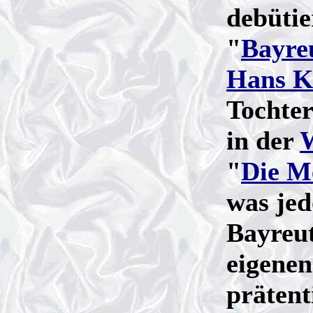
debütie
"
Bayreu
Hans K
Tochter
in der
"
Die M
was jed
Bayreut
eigenen
prätent