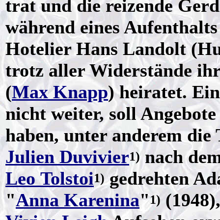
trat und die reizende Gerd
während eines Aufenthalts
Hotelier Hans Landolt (Hu
trotz aller Widerstände ih
(
Max Knapp
) heiratet. Ei
nicht weiter, soll Angebot
haben, unter anderem die T
Julien Duvivier
nach de
1)
Leo Tolstoi
gedrehten Ad
1)
"
Anna Karenina
"
(1948)
1)