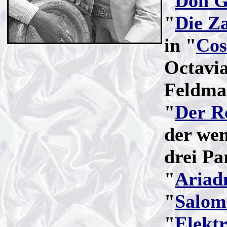
"
Don G
"
Die Z
in "
Cos
Octavia
Feldmar
"
Der R
der wen
drei Par
"
Ariad
"
Salom
"
Elekt