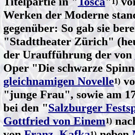
Titelpartie in "
Tosca
"
vo
1)
Werken der Moderne stand
gegenüber: So gab sie ber
"Stadttheater Zürich" (he
der Uraufführung der von
Oper "Die schwarze Spinne
gleichnamigen Novelle
v
1)
"junge Frau", sowie am 1
bei den "
Salzburger Festsp
Gottfried von Einem
nac
1)
von
Franz Kafka
neben
1)