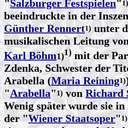
"
Salzburger Festspielen
"
1
beeindruckte in der Insze
Günther Rennert
unter d
1)
musikalischen Leitung vo
1)
Karl Böhm
mit der Par
1)
Zdenka, Schwester der Tit
Arabella (
Maria Reining
1)
"
Arabella
"
von
Richard 
1)
Wenig später wurde sie in
der "
Wiener Staatsoper
"
1)