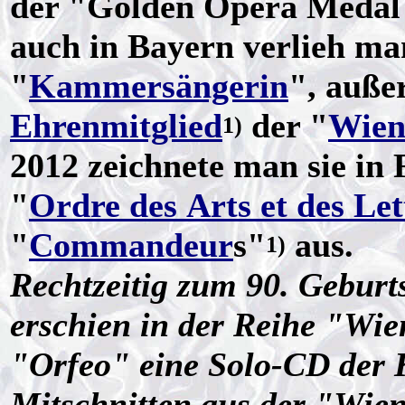
der "Golden Opera Medal".
auch in Bayern verlieh man
"
Kammersängerin
", auße
Ehrenmitglied
der "
Wien
1)
2012 zeichnete man sie in
"
Ordre des Arts et des Let
"
Commandeur
s"
aus.
1)
Rechtzeitig zum 90. Geburt
erschien in der Reihe "Wie
"Orfeo" eine Solo-CD der
Mitschnitten aus der "Wien