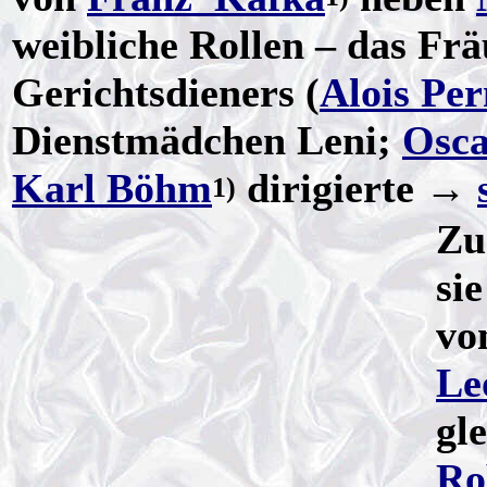
weibliche Rollen – das Frä
Gerichtsdieners (
Alois Per
Dienstmädchen Leni;
Osca
Karl Böhm
dirigierte →
1)
Zu
si
vo
Le
gl
Ro