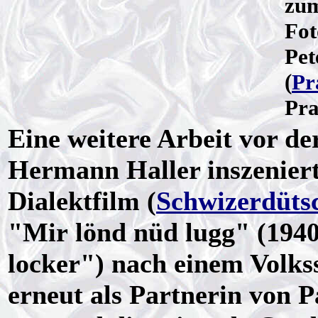
zu
Fot
Pet
(
Pr
Pra
Eine weitere Arbeit vor d
Hermann Haller inszenier
Dialektfilm (
Schwizerdüts
"Mir lönd nüd lugg" (1940
locker") nach einem Volk
erneut als Partnerin von 