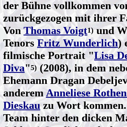
der Bühne vollkommen von
zurückgezogen mit ihrer Fa
Von
Thomas Voigt
und Wo
1)
Tenors
Fritz Wunderlich
)
filmische Portrait "
Lisa De
Diva
"
(2008), in dem ne
5)
Ehemann Dragan Debeljevi
anderem
Anneliese Rothen
Dieskau
zu Wort kommen. 
Team hinter den dicken Ma