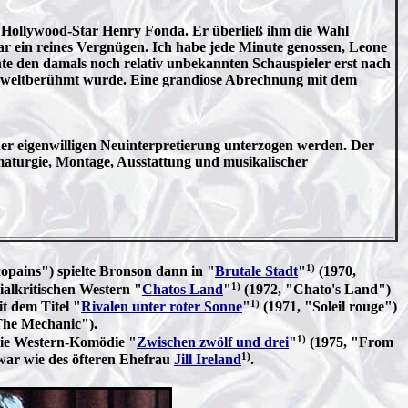
en Hollywood-Star Henry Fonda. Er überließ ihm die Wahl
ar ein reines Vergnügen. Ich habe jede Minute genossen, Leone
nte den damals noch relativ unbekannten Schauspieler erst nach
 weltberühmt wurde.
Eine grandiose Abrechnung mit dem
ner eigenwilligen Neuinterpretierung unterzogen werden. Der
amaturgie, Montage, Ausstattung und musikalischer
1)
copains") spielte Bronson dann in "
Brutale Stadt
"
(1970,
1)
zialkritischen Western "
Chatos Land
"
(1972, "Chato's Land")
1)
t dem Titel "
Rivalen unter roter Sonne
"
(1971, "Soleil rouge")
The Mechanic").
1)
 die Western-Komödie "
Zwischen zwölf und drei
"
(1975, "From
1)
 war wie des öfteren Ehefrau
Jill Ireland
.