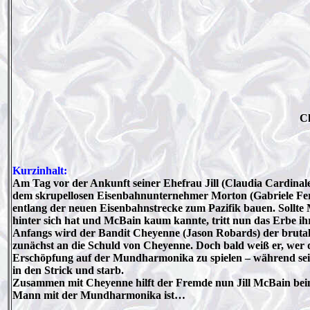
Ch
Kurzinhalt:
Am Tag vor der Ankunft seiner Ehefrau Jill (Claudia Cardinal
dem skrupellosen Eisenbahnunternehmer Morton (Gabriele Ferze
entlang der neuen Eisenbahnstrecke zum Pazifik bauen. Sollte M
hinter sich hat und McBain kaum kannte, tritt nun das Erbe i
Anfangs wird der Bandit Cheyenne (Jason Robards) der brutal
zunächst an die Schuld von Cheyenne. Doch bald weiß er, wer de
Erschöpfung auf der Mundharmonika zu spielen – während sein 
in den Strick und starb.
Zusammen mit Cheyenne hilft der Fremde nun Jill McBain beim A
Mann mit der Mundharmonika ist…