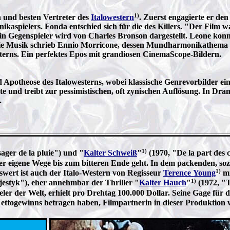
1)
 und besten Vertreter des
Italowestern
. Zuerst engagierte er d
kaspielers. Fonda entschied sich für die des Killers. "Der Film w
Sein Gegenspieler wird von Charles Bronson dargestellt. Leone kon
 Die Musik schrieb Ennio Morricone, dessen Mundharmonikathema
erns. Ein perfektes Epos mit grandiosen CinemaScope-Bildern.
Apotheose des Italowesterns, wobei klassische Genrevorbilder ei
te und treibt zur pessimistischen, oft zynischen Auflösung. In Dr
.
1)
ager de la pluie") und "
Kalter Schweiß
"
(1970, "De la part des 
, der eigene Wege bis zum bitteren Ende geht. In dem packenden, so
1)
swert ist auch der Italo-Western von Regisseur
Terence Young
mi
1)
estyk"), eher annehmbar der Thriller "
Kalter Hauch
"
(1972, "
eler der Welt, erhielt pro Drehtag 100.000 Dollar. Seine Gage für
s Nettogewinns betragen haben, Filmpartnerin in dieser Produktion