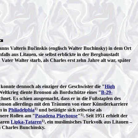
ns Valteris Bučinskis (englisch Walter Buchinsky) in dem Ort
lls aus Litauen, sie selbst erblickte in der Bergbaustadt
Vater Walter starb, als Charles erst zehn Jahre alt war, später
konnte dennoch als einziger der Geschwister die "
High
eltkrieg diente Bronson als Bordschütze eines "
B-29-
hnet. Es schien ausgemacht, dass er in die Fußstapfen des
ronson allerdings mit den Träumen von einer Künstlerkarriere
1)
m in
Philadelphia
und betätigte sich zeitweise als
1)
nere Rollen am "
Pasadena Playhouse
"
. Seit 1951 erhielt der
1)
waren
Lipka-Tataren
, ein muslimisches Turkvolk aus Litauen –
n Charles Bunchinsky.