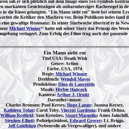
ahren sah er sich plötzlich mit dem Image eines Sex-Symbols konfr
 markanten Gesichtszügen als unbarmherziger Racheengel in dem 
 in die Kinos gelangten. "Ein Mann sieht rot" löste bei seinem Er
 warfen die Kritiker den Machern vor. Beim Publikum indes fand 
lm eine gewaltige Resonanz: In seiner Startwoche übertraf er in 
1)
sseur
Michael Winner
hatte mit seiner Story das Prinzip des West
 Umgebung verlagert. Zum Erfolg des Films trug auch der passende
Ein Mann sieht rot
Titel USA: Death Wish
Genre: Action
Farbe, USA, 1974
Regie:
Michael Winner
Drehbuch:
Wendell Mayes
Produktion:
Dino de Laurentiis
Musik:
Herbie Hancock
Kamera:
Arthur J. Ornitz
Darsteller/-innen:
Charles Bronson: Paul Kersey,
Hope Lange
: Joanna Kersey,
Kathleen Tolan
: Carol Toby,
Vincent Gardenia
: Frank Ochoa,
William Redfield
: Sam Kreutzer,
Stuart Margolin
: Ames Jainchill,
Stephen Elliott
: Polizeipräsident,
Edward Grover
: Lt. Briggs,
Jeff Goldblum
(Nebenrolle als Vergewaltiger), und andere