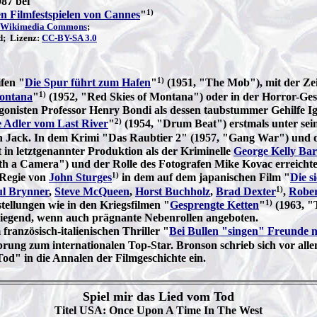
87 bei
1)
en Filmfestspielen von Cannes
"
Wikimedia Commons
;
d; Lizenz:
CC-BY-SA 3.0
1)
ifen "
Die Spur führt zum Hafen
"
(1951, "The Mob"), mit der Zei
1)
Montana
"
(1952, "Red Skies of Montana") oder in der Horror-Ges
gonisten Professor Henry Bondi als dessen taubstummer Gehilfe Ig
2)
 Adler vom Last River
"
(1954, "Drum Beat") erstmals unter s
n Jack. In dem Krimi "Das Raubtier 2" (1957, "Gang War") und 
t in letztgenannter Produktion als der Kriminelle
George Kelly Bar
h a Camera") und der Rolle des Fotografen Mike Kovac erreichte er
1)
 Regie von
John Sturges
in dem auf dem japanischen Film "
Die s
1)
l Brynner
,
Steve McQueen
,
Horst Buchholz
,
Brad Dexter
,
Robe
1)
tellungen wie in den Kriegsfilmen "
Gesprengte Ketten
"
(1963, "
egend, wenn auch prägnante Nebenrollen angeboten.
ranzösisch-italienischen Thriller "
Bei Bullen "singen" Freunde n
Sprung zum internationalen Top-Star. Bronson schrieb sich vor al
od" in die Annalen der Filmgeschichte ein.
Spiel mir das Lied vom Tod
Titel USA: Once Upon A Time In The West