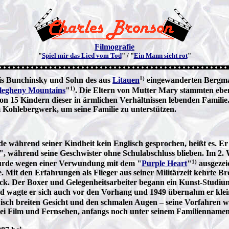
Filmografie
"
Spiel mir das Lied vom Tod
" / "
Ein Mann sieht rot
"
1)
is Bunchinsky und Sohn des aus
Litauen
eingewanderten Bergman
1)
legheny Mountains
"
. Die Eltern von Mutter Mary stammten ebenfa
on 15 Kindern dieser in ärmlichen Verhältnissen lebenden Familie. 
 Kohlebergwerk, um seine Familie zu unterstützen.
 während seiner Kindheit kein Englisch gesprochen, heißt es. Er 
, während seine Geschwister ohne Schulabschluss blieben. Im 2. W
1)
rde wegen einer Verwundung mit dem "
Purple Heart
"
ausgezeic
. Mit den Erfahrungen als Flieger aus seiner Militärzeit kehrte B
k. Der Boxer und Gelegenheitsarbeiter begann ein Kunst-Studiu
d wagte er sich auch vor den Vorhang und 1949 übernahm er klei
sch breiten Gesicht und den schmalen Augen – seine Vorfahren 
ei Film und Fernsehen, anfangs noch unter seinem Familienname