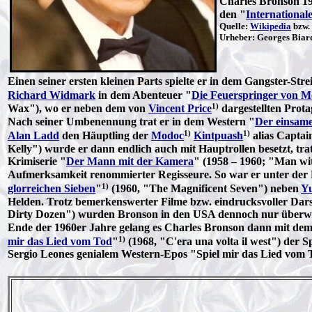
Charles Bronson 19
den "
International
Quelle:
Wikipedia
bzw.
Urheber: Georges Biar
Einen seiner ersten kleinen Parts spielte er in dem Gangster-Stre
Richard Widmark
in dem Abenteuer "
Die Feuerspringer von 
1)
Wax"), wo er neben dem von
Vincent Price
dargestellten Prota
Nach seiner Umbenennung trat er in dem Western "
Der einsame
1)
1)
Alan Ladd
den Häuptling der
Modoc
Kintpuash
alias Captai
Kelly") wurde er dann endlich auch mit Hauptrollen besetzt, tra
Krimiserie "
Der Mann mit der Kamera
" (1958 – 1960; "Man wit
Aufmerksamkeit renommierter Regisseure. So war er unter der
1)
glorreichen Sieben
"
(1960, "The Magnificent Seven") neben
Yu
Helden. Trotz bemerkenswerter Filme bzw. eindrucksvoller Dars
Dirty Dozen") wurden Bronson in den USA dennoch nur überwi
Ende der 1960er Jahre gelang es Charles Bronson dann mit dem f
1)
mir das Lied vom Tod
"
(1968, "C'era una volta il west") der 
Sergio Leones genialem Western-Epos "Spiel mir das Lied vom T