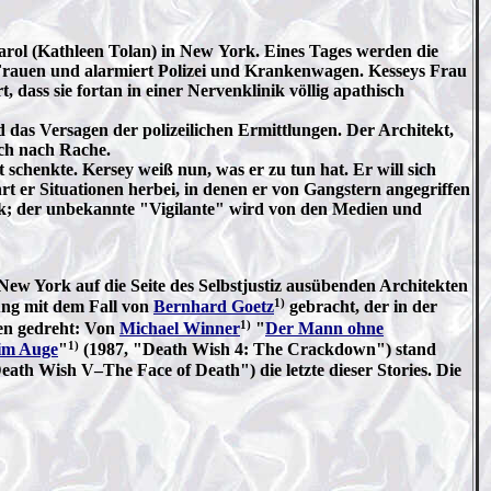
Carol (Kathleen Tolan) in New York. Eines Tages werden die
 Frauen und alarmiert Polizei und Krankenwagen. Kesseys Frau
 dass sie fortan in einer Nervenklinik völlig apathisch
d das Versagen der polizeilichen Ermittlungen. Der Architekt,
sch nach Rache.
 schenkte. Kersey weiß nun, was er zu tun hat. Er will sich
 er Situationen herbei, in denen er von Gangstern angegriffen
rück; der unbekannte "Vigilante" wird von den Medien und
 New York auf die Seite des Selbstjustiz ausübenden Architekten
1)
ung mit dem Fall von
Bernhard Goetz
gebracht, der in der
1)
den gedreht: Von
Michael Winner
"
Der Mann ohne
1)
im Auge
"
(1987, "Death Wish 4: The Crackdown") stand
eath Wish V–The Face of Death") die letzte dieser Stories. Die