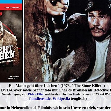
"Ein Mann geht über Leichen" (1973, "The Stone Killer")
DVD-Cover sowie Szenenfoto mit Charles Bronson als Detective
er Genehmigung von
Pidax Film
, welche den Thriller Ende Januar 2023 auf DV
→
filmdienst.de
,
Wikipedia
(englisch)
ur in Nebenrollen als Filmbösewicht sein Unwesen trieb, war der