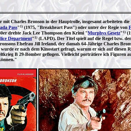
r mit Charles Bronson in der Hauptrolle, insgesamt arbeiteten di
1)
ada Pass
"
(1975, "Breakheart Pass") oder unter der Regie von
F
1)
980er drehte Jack Lee Thompson den Krimi "
Murphys Gesetz
"
(1
1)
lice Department
"
(LAPD). Der Titel spielt auf die Regel bzw. d
onsons Ehefrau Jill Ireland, der damals 64-Jährige Charles Bronson
wurde er nach dem Kinostart gefragt, warum er sich auf diesen Rol
krieg B 29-Bomber geflogen. Vielleicht porträtiere ich Figuren 
 können."