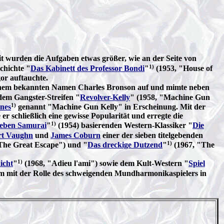
t wurden die Aufgaben etwas größer, wie an der Seite von
1)
chichte "
Das Kabinett des Professor Bondi
"
(1953, "House of
or auftauchte.
einem bekannten Namen Charles Bronson auf und mimte neben
dem Gangster-Streifen "
Revolver-Kelly
" (1958, "Machine Gun
1)
nes
genannt "Machine Gun Kelly" in Erscheinung. Mit der
 schließlich eine gewisse Popularität und erregte die
1)
ieben Samurai
"
(1954) basierenden Western-Klassiker "
Die
rt Vaughn
und
James Coburn
einer der sieben titelgebenden
1)
The Great Escape") und "
Das dreckige Dutzend
"
(1967, "The
1)
icht
"
(1968, "Adieu l'ami") sowie dem Kult-Western "
Spiel
lem mit der Rolle des schweigenden Mundharmonikaspielers in