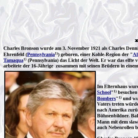
Charles Bronson wurde am 3. November 1921 als Charles Denn
1)
Ehrenfeld (
Pennsylvania
) geboren, einer Kohle-Region der "
Al
1)
Tamaqua
(Pennsylvania) das Licht der Welt. Er war das elfte v
arbeitete der 16-Jährige zusammen mit seinen Brüdern in einem
Im Elternhaus wurde
1)
School
"
besuchen"
1)
Bombers
"
und wu
Vaters treten würde
nach Amerika zurüc
Bühnenbildner. Bal
Mann mit dem slawi
auch Nebenrollen b