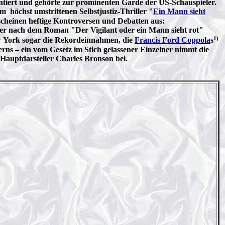
ontiert und gehörte zur prominenten Garde der US-Schauspieler.
höchst umstrittenen Selbstjustiz-Thriller "
Ein Mann sieht
scheinen heftige Kontroversen und Debatten aus:
der nach dem Roman "Der Vigilant oder ein Mann sieht rot"
1)
New York sogar die Rekordeinnahmen, die
Francis Ford Coppola
s
erns – ein vom Gesetz im Stich gelassener Einzelner nimmt die
 Hauptdarsteller Charles Bronson bei.