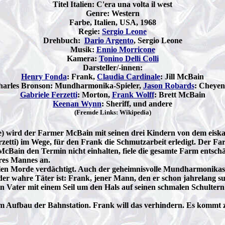
Titel Italien: C'era una volta il west
Genre: Western
Farbe, Italien, USA, 1968
Regie:
Sergio Leone
Drehbuch:
Dario Argento
, Sergio Leone
Musik:
Ennio Morricone
Kamera:
Tonino Delli Colli
Darsteller/-innen:
Henry Fonda
: Frank,
Claudia Cardinale
: Jill McBain
arles Bronson: Mundharmonika-Spieler,
Jason Robards
: Cheye
Gabriele Ferzetti
: Morton,
Frank Wolff
: Brett McBain
Keenan Wynn
: Sheriff, und andere
(Fremde Links: Wikipedia)
e) wird der Farmer McBain mit seinen drei Kindern von dem eiska
tti) im Wege, für den Frank die Schmutzarbeit erledigt. Der Far
cBain den Termin nicht einhalten, fiele die gesamte Farm entschä
hres Mannes an.
en Morde verdächtigt. Auch der geheimnisvolle Mundharmonikaspi
r wahre Täter ist: Frank, jener Mann, den er schon jahrelang such
Vater mit einem Seil um den Hals auf seinen schmalen Schultern
ufbau der Bahnstation. Frank will das verhindern. Es kommt zu e