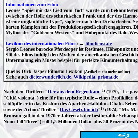
Informationen zum Film:
Leones "Spiel mir das Lied vom Tod" wurde zum bekanntesten
zwischen der Rolle des schurkischen Frank und der des Harmoni
ist eine unglaubliche Type", sagte er nach den Dreharbeiten. 
harten Kämpfen mit der Produktionsgesellschaft engagieren.
Mythos des "Goldenen Westens" und Höhepunkt des Italo-West
Lexikon des internationalen Films
: →
filmdienst.de
Sergio Leones barocke Pferdeoper ist Resümee, Höhepunkt und 
Stil des Films huldigt den Mythen der amerikanischen Geschich
Untermalung ein Musterbeispiel für perfekte Kinounterhaltung
Quelle: Dirk Jasper FilmstarLexikon
(Artikel nicht mehr online)
Siehe auch
dieterwunderlich.de
,
Wikipedia
,
prisma.de
1)
Nach den Thrillern "
Der aus dem Regen kam
"
(1970, "Le pass
"Città violenta") eine für ihn typische Rolle – einen Profikiller
schlüpfte er in das Kostüm des Apachen-Halbbluts Chato. Sehen
1)
sowie der Action-Thriller "
Das Gesetz bin ich
"
(1974, "Mr. Maj
Bronson galt in den 1970er Jahren als der bestbezahlte Schauspi
Noon Till Three") soll 1,5 Millionen Dollar plus 50 Prozent de