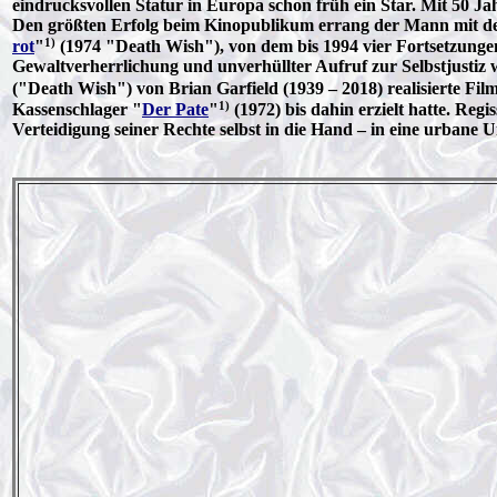
eindrucksvollen Statur in Europa schon früh ein Star. Mit 50 J
Den größten Erfolg beim Kinopublikum errang der Mann mit den
1)
rot
"
(1974 "Death Wish"), von dem bis 1994 vier Fortsetzungen
Gewaltverherrlichung und unverhüllter Aufruf zur Selbstjustiz
("Death Wish") von Brian Garfield (1939 – 2018) realisierte Fi
1)
Kassenschlager "
Der Pate
"
(1972) bis dahin erzielt hatte. Regi
Verteidigung seiner Rechte selbst in die Hand – in eine urbane