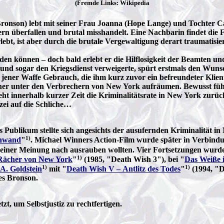
(Fremde Links: Wikipedia
s Bronson) lebt mit seiner Frau Joanna (Hope Lange) und Tochter 
n überfallen und brutal misshandelt. Eine Nachbarin findet die
t, ist aber durch die brutale Vergewaltigung derart traumatisiert,
rden können – doch bald erlebt er die Hilflosigkeit der Beamten un
te und sogar den Kriegsdienst verweigerte, spürt erstmals den Wun
n jener Waffe Gebrauch, die ihm kurz zuvor ein befreundeter Klient
cher unter den Verbrechern von New York aufräumen. Bewusst führt
 geht innerhalb kurzer Zeit die Kriminalitätsrate in New York zu
zei auf die Schliche…
s Publikum stellte sich angesichts der ausufernden Kriminalität in
1)
inwand
"
. Michael Winners Action-Film wurde später in Verbind
 seiner Meinung nach ausrauben wollten. Vier Fortsetzungen wur
1)
 Rächer von New York
"
(1985, "Death Wish 3"), bei "
Das Weiße 
1)
1)
 A. Goldstein
mit "
Death Wish V – Antlitz des Todes
"
(1994, "D
es Bronson.
tzt, um Selbstjustiz zu rechtfertigen.