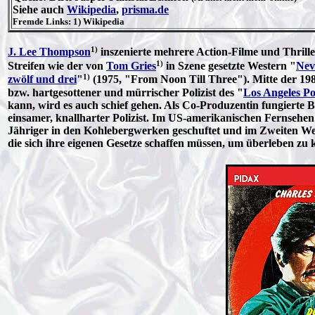
Siehe auch
Wikipedia
,
prisma.de
Fremde Links: 1) Wikipedia
1)
J. Lee Thompson
inszenierte mehrere Action-Filme und Thrille
1)
Streifen wie der von
Tom Gries
in Szene gesetzte Western "
Nev
1)
zwölf und drei
"
(1975, "From Noon Till Three"). Mitte der 1
bzw. hartgesottener und mürrischer Polizist des "
Los Angeles Po
kann, wird es auch schief gehen. Als Co-Produzentin fungierte Br
einsamer, knallharter Polizist. Im US-amerikanischen Fernsehen 
Jähriger in den Kohlebergwerken geschuftet und im Zweiten Welt
die sich ihre eigenen Gesetze schaffen müssen, um überleben zu