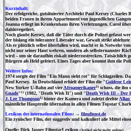
Kurzinhalt:
Der erfolgreiche, gutsituierter Architekt Paul Kersey (Charle
beiden Frauen in ihrem Appartement von jugendlichen Gangster
Joanna erliegt im Krankenhaus ihren Verletzungen. Carol überleb
dahinvegetiert.
Noch glaubt Kersey, daß die Täter durch die Polizei gefasst we
der bislang ein toleranter Liberaler war, Gewalt strikt ablehn
Als er plötzlich selbst überfallen wird, macht er in Notwehr vo
nicht nur seiner Haut wehren, sondern als selbsternannter Rä
wird – um sie daraufhin eiskalt niederzustrecken. Tatsächlich
Bürgern als Held gefeiert. Eines Tages aber kommt ihm die Poli
Weitere Infos:
1974 sorgte der Film "Ein Mann sieht rot" für Schlagzeilen. Da
Paul Kersey. In Deutschland erhielt der Film die "
Goldene Le
1)
New Yorker U-Bahn auf vier
Afroamerikaner
schoss, die ihn
1)
Gnade
"
(1982, "Death Wish II") und "
Death Wish III – Der
1)
J. Lee Thompson
hinter der Kamera und zuletzt drehte
Allan
männliche Hauptrolle übernahm in allen Filmen Topstar Charl
Lexikon des internationalen Films
:
→
filmdienst.de
Ein zynischer Film, der suggestiv und kalkuliert alle Mittel einse
Quelle: Dirk Jasper FilmstarLexikon
(Artikel nicht mehr online)