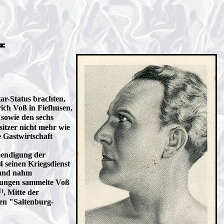
ar-Status brachten,
ich Voß in Fiefhusen,
 sowie den sechs
sitzer nicht mehr wie
e Gastwirtschaft
eendigung der
4 seinen Kriegsdienst
h und nahm
rungen sammelte Voß
1)
, Mitte der
ten "Saltenburg-