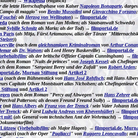
enlauben
) →
Wikipedia
(englisch)
r die letzte Herrschaftsphase von Kaiser
Napoleon Bonaparte
, darges
Campo di maggio" von
Benito Mussolini
und
Giovacchino Forzano
 Fouché
; als
Herzog von Wellington
) →
filmportal.de
eda
(
nach dem Roman von Jan Molten; als Staatsanwalt Schweda
)
mit
Sybille Schmitz
als Maria; als der Tod
) →
filmportal.de
n Paris
(
als Mitja, Fürst Artamanow, alias der Tänzer "Mitternachts
Stelzer
)
)
erville
(
nach dem
gleichnamigen Kriminalroman
von
Arthur Conan
demar
als
Dr. Watson
; als Lord Henry Baskerville
) →
filmportal.de
orbehaltsfilm
; als der britische Offizier Captain Cunningham
) →
fi
ch dem Roman "Nuits de princes" von
Joseph Kessel
; als Chefingen
ch dem Roman "Sergeant Berry und der Zufall" von
Robert Arden
;
mportal.de
,
Murnau Stiftung
und
Artikel 2
ga
(
nach dem Bühnenstück von
Hans José Rehfisch
; mit Hans Albers
urs Capitain Oliver Montstuart alias Nicholsen; als Chefingenieur C
Stiftung
und
Artikel 2
egen
(
nach dem Roman "Percy auf Abwegen" von
Hans Zehrer
ali
Percival Patterson; als dessen Freund Freund Sully
) →
filmportal.d
r
(
mit
Hans Albers
als
Franz von der Trenck
/ sein Vater Johann Hei
der Trenck
; als Fürst
Ludwig Andreas von Khevenhüller
) →
filmport
t mit!
(
als General vom technischen Amt der Wehrmacht
) →
filmpor
Dokumentarfilm
)
 Lützow
(
Vorbehaltsfilm
; als Major Hagen
) →
filmportal.de
,
Murna
agliacci (
nach der Oper "
Pagliacci
" von
Ruggero Leoncavallo
; mit