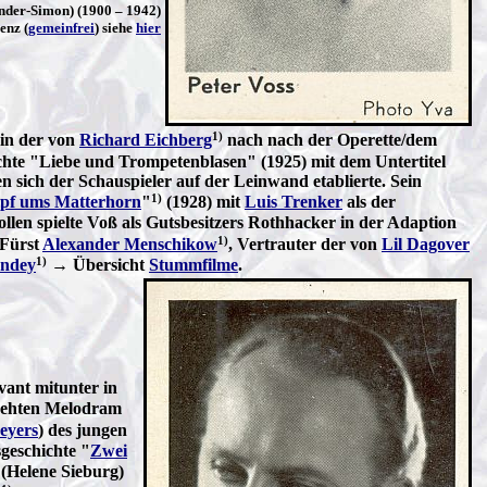
nder-Simon) (1900 – 1942)
enz (
gemeinfrei
) siehe
hier
1)
 in der von
Richard Eichberg
nach nach der Operette/dem
chte "Liebe und Trompetenblasen" (1925) mit dem Untertitel
 sich der Schauspieler auf der Leinwand etablierte. Sein
1)
pf ums Matterhorn
"
(1928) mit
Luis Trenker
als der
ollen spielte Voß als Gutsbesitzers Rothhacker in der Adaption
1)
 Fürst
Alexander Menschikow
, Vertrauter der von
Lil Dagover
1)
ndey
→ Übersicht
Stummfilme
.
ant mitunter in
ehten Melodram
eyers
) des jungen
geschichte "
Zwei
 (Helene Sieburg)