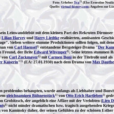
1)
Foto: Urheber
Yva
(Else Ernestine Neulä
Quelle:
virtual-history.com
; Angaben zur Liz
sein Leinwanddebüt mit dem kleinen Part des Rekruten Dirmoser
t
Lilian Harvey
und
Harry Liedtke
realisierten, amüsanten Geschi
ge". Sieben weitere stumme Produktionen sollten folgen, mit denen
1)
oman von
Carl Haensel
entstandene Bergsteiger-Drama "
Der Kam
1)
n Freund, der Brite
Edward Whymper
. Seine letzten stummen R
)
1)
von
Carl Zuckmayer
mit
Carmen Boni
in der Titelrolle und als
1)
er Kaiserin
"
(EA: 27.01.1930) nach dem Drama von
Max Dauthe
n problemlos behaupten, wurde anfangs als Liebhaber und Bonviv
1)
1)
dem
gleichnamigen Bühnenstück
von
Otto Erich Hartleben
gedr
on Grobitzsch, der angeblich eine Affäre mit der Verlobten (
Lien D
1)
nt
s
nicht minder dramatischen bzw. tragisch ausgehenden Kriegs
us von Kaminsky daher, der seinen Gefühlen zu der schönen Esther