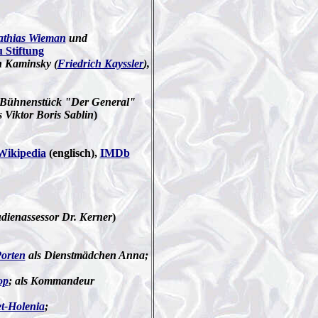
thias Wieman
und
 Stiftung
n Kaminsky (
Friedrich Kayssler
),
 Bühnenstück "Der General"
s Viktor Boris Sablin
)
Wikipedia
(englisch),
IMDb
tudienassessor Dr. Kerner
)
orten
als Dienstmädchen Anna;
op
; als Kommandeur
t-Holenia
;