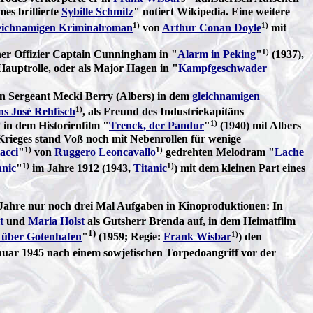
es brillierte
Sybille Schmitz
" notiert Wikipedia. Eine weitere
1)
1)
eichnamigen Kriminalroman
von
Arthur Conan Doyle
mit
1)
cher Offizier Captain Cunningham in "
Alarm in Peking
"
(1937),
Hauptrolle, oder als Major Hagen in "
Kampfgeschwader
von Sergeant Mecki Berry (Albers) in dem
gleichnamigen
1)
s José Rehfisch
, als Freund des Industriekapitäns
)
1)
in dem Historienfilm "
Trenck, der Pandur
"
(1940) mit Albers
rieges stand Voß noch mit Nebenrollen für wenige
1)
1)
acci
"
von
Ruggero Leoncavallo
gedrehten Melodram "
Lache
1)
1)
nic
"
im Jahre 1912 (1943,
Titanic
) mit dem kleinen Part eines
 Jahre nur noch drei Mal Aufgaben in Kinoproduktionen: In
t
und
Maria Holst
als Gutsherr Brenda auf, in dem Heimatfilm
1)
1)
l über Gotenhafen
"
(1959; Regie:
Frank Wisbar
) den
uar 1945 nach einem sowjetischen Torpedoangriff vor der