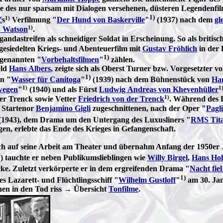
lle des nur sparsam mit Dialogen versehenen, düsteren Legendenfilm
1)
1)
č
s
Verfilmung "
Der Hund von Baskerville
"
(1937) nach dem
gl
1)
. Watson
.
andastreifen als schneidiger Soldat in Erscheinung. So als britis
esiedelten Kriegs- und Abenteuerfilm mit
Gustav Fröhlich
in der 
1)
o genannten "
Vorbehaltsfilmen
"
zählen.
eld
Hans Albers
, zeigte sich als Oberst Turner bzw. Vorgesetzter 
1)
in "
Wasser für Canitoga
"
(1939) nach dem Bühnenstück von
Han
1)
1
wegen
"
(1940) und als Fürst
Ludwig Andreas von Khevenhüller
1)
der Trenck sowie Vetter
Friedrich von der Trenck
. Während des K
f Startenor
Benjamino Gigli
zugeschnittenen, nach der Oper "
Pagli
(1943), dem Drama um den Untergang des Luxusliners "
RMS Tita
gen, erlebte das Ende des Krieges in Gefangenschaft.
lich auf seine Arbeit am Theater und übernahm Anfang der 1950er
) tauchte er neben Publikumslieblingen wie
Willy Birgel
,
Hans Hol
cke. Zuletzt verkörperte er in dem ergreifenden Drama "
Nacht fie
1)
es Lazarett- und Flüchtlingsschiff "
Wilhelm Gustloff
"
am 30. Jan
en in den Tod riss → Übersicht
Tonfilme
.