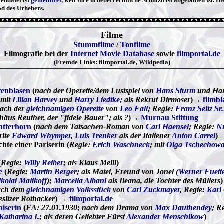
endatei ist
gemeinfrei
, weil ihre urheberrechtliche Schutzfrist abgelaufen ist. D
od des Urhebers.
Filme
Stummfilme
/
Tonfilme
Filmografie bei der
Internet Movie Database
sowie
filmportal.de
(Fremde Links: filmportal.de, Wikipedia)
enblasen
(
nach der Operette/dem Lustspiel von
Hans Sturm
und Han
 mit
Lilian Harvey
und
Harry Liedtke
; als Rekrut Dirmoser
)→
filmbl
ach der
gleichnamigen Operette
von
Leo Fall
; Regie:
Franz Seitz Sr.
häus Reuther, der "fidele Bauer"; als ?
)→
Murnau Stiftung
tterhorn
(
nach dem Tatsachen-Roman von
Carl Haensel
; Regie:
N
rite
Edward Whymper
,
Luis Trenker
als der Italiener
Anton Carrel
)
hte einer Pariserin (
Regie:
Erich Waschneck
; mit
Olga Tschechow
(
Regie:
Willy Reiber
; als Klaus Meill
)
e
(
Regie:
Martin Berger
; als Matei, Freund von Jonel (
Werner Fuett
kolai Malikoff
);
Marcella Albani
als Ileana, die Tochter des Müllers
)
ach dem
gleichnamigen Volksstück
von
Carl Zuckmayer
, Regie:
Karl
besitzer Rothacker
) →
filmportal.de
aiserin
(
EA: 27.01.1930; nach dem Drama von
Max Dauthendey
; R
Katharina I.
; als deren Geliebter Fürst
Alexander Menschikow
)