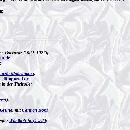
ies gilt für die Europäische Union, die Vereinigten Staaten, Australien und alle
s Bachwitz (1982–1927);
att.de
;
unzio Malasomma
,
 →
filmportal.de
a
in der Titelrolle;
erer
),
 Grune
; mit
Carmen Boni
egie:
Wladimir Strijewski
;