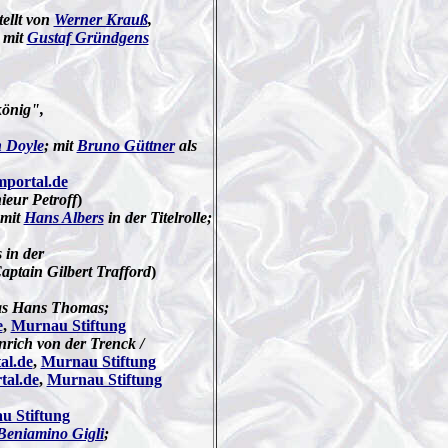
tellt von
Werner Krauß
,
; mit
Gustaf Gründgens
könig",
 Doyle
; mit
Bruno Güttner
als
lmportal.de
ieur Petroff
)
 mit
Hans Albers
in der Titelrolle;
 in der
aptain Gilbert Trafford
)
as Hans Thomas;
e
,
Murnau Stiftung
nrich von der Trenck /
al.de
,
Murnau Stiftung
tal.de
,
Murnau Stiftung
u Stiftung
Beniamino Gigli
;