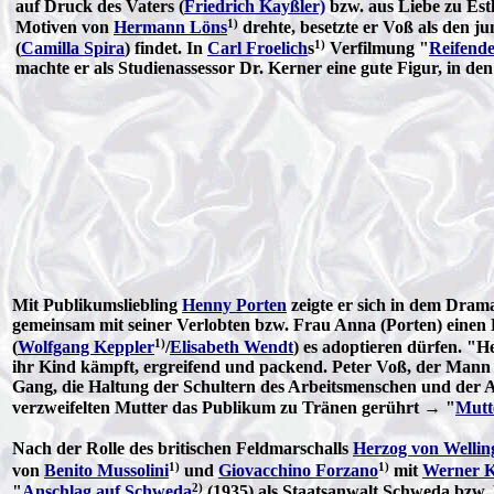
auf Druck des Vaters (
Friedrich Kayßler)
bzw. aus Liebe zu Est
1)
Motiven von
Hermann Löns
drehte, besetzte er Voß als den ju
1)
(
Camilla Spira
) findet. In
Carl Froelich
s
Verfilmung "
Reifend
machte er als Studienassessor Dr. Kerner eine gute Figur, in den 
Mit Publikumsliebling
Henny Porten
zeigte er sich in dem Dram
gemeinsam mit seiner Verlobten bzw. Frau Anna (Porten) einen 
1)
(
Wolfgang Keppler
/
Elisabeth Wendt
) es adoptieren dürfen. "H
ihr Kind kämpft, ergreifend und packend. Peter Voß, der Mann von
Gang, die Haltung der Schultern des Arbeitsmenschen und der A
verzweifelten Mutter das Publikum zu Tränen gerührt → "
Mutt
Nach der Rolle des britischen Feldmarschalls
Herzog von Wellin
1)
1)
von
Benito Mussolini
und
Giovacchino Forzano
mit
Werner 
2)
"
Anschlag auf Schweda
(1935) als Staatsanwalt Schweda bzw.