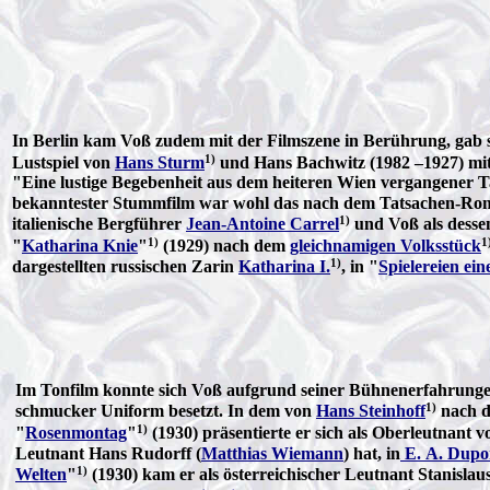
In Berlin kam Voß zudem mit der Filmszene in Berührung, gab 
1)
Lustspiel von
Hans Sturm
und Hans Bachwitz (1982 –1927) mi
"Eine lustige Begebenheit aus dem heiteren Wien vergangener Ta
bekanntester Stummfilm war wohl das nach dem Tatsachen-R
1)
italienische Bergführer
Jean-Antoine Carrel
und Voß als desse
1)
1
"
Katharina Knie
"
(1929) nach dem
gleichnamigen Volksstück
1)
dargestellten russischen Zarin
Katharina I.
, in "
Spielereien ein
Im Tonfilm konnte sich Voß aufgrund seiner Bühnenerfahrunge
1)
schmucker Uniform besetzt. In dem von
Hans Steinhoff
nach 
1)
"
Rosenmontag
"
(1930) präsentierte er sich als Oberleutnant v
Leutnant Hans Rudorff (
Matthias Wiemann
) hat, in
E. A. Dupo
1)
Welten
"
(1930) kam er als österreichischer Leutnant Stanisla