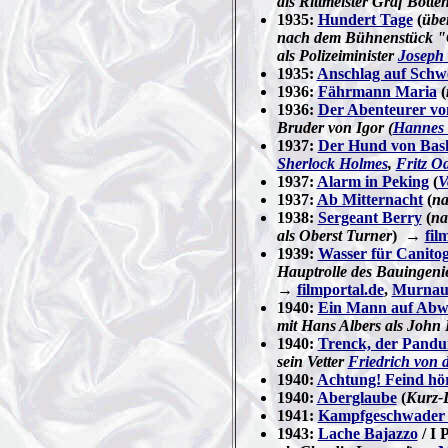
als Rittmeister Graf Bott
1935:
Hundert Tage
(
übe
nach dem Bühnenstück "
als Polizeiminister
Joseph
1935:
Anschlag auf Schw
1936:
Fährmann Maria
(
1936:
Der Abenteurer vo
Bruder von Igor (
Hannes 
1937:
Der Hund von Bask
Sherlock Holmes
,
Fritz O
1937:
Alarm in Peking
(
V
1937:
Ab Mitternacht
(
na
1938:
Sergeant Berry
(
na
als Oberst Turner
) →
fil
1939:
Wasser für Canito
Hauptrolle des Bauingenie
→
filmportal.de
,
Murnau 
1940:
Ein Mann auf Abw
mit Hans Albers als John 
1940:
Trenck, der Pandu
sein Vetter
Friedrich von 
1940:
Achtung! Feind hör
1940:
Aberglaube
(
Kurz-
1941:
Kampfgeschwader
1943:
Lache Bajazzo
/ I P