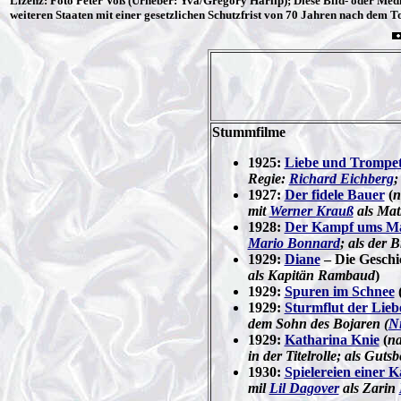
Lizenz
: Foto Peter Voß (Urheber: Yva/Gregory Harlip); Diese Bild- oder Medi
weiteren Staaten mit einer gesetzlichen Schutzfrist von 70 Jahren nach dem T
Stummfilme
1925:
Liebe und Trompet
Regie:
Richard Eichberg
;
1927:
Der fidele Bauer
(
n
mit
Werner Krauß
als Mat
1928:
Der Kampf ums Ma
Mario Bonnard
; als der B
1929:
Diane
– Die Geschic
als Kapitän Rambaud
)
1929:
Spuren im Schnee
1929:
Sturmflut der Lieb
dem Sohn des Bojaren (
Ni
1929:
Katharina Knie
(
n
in der Titelrolle; als Guts
1930:
Spielereien einer K
mil
Lil Dagover
als Zarin