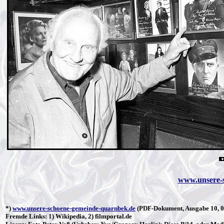
www.unsere-
*)
www.unsere-schoene-gemeinde-quarnbek.de
(PDF-Dokument, Ausgabe 10, 02
Fremde Links: 1) Wikipedia, 2) filmportal.de