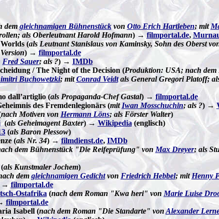
h dem
gleichnamigen Bühnenstück
von
Otto Erich Hartleben
; mit
Ma
rollen; als Oberleutnant Harold Hofmann
) →
filmportal.de
,
Murnau
Worlds (
als Leutnant Stanislaus von Kaminsky, Sohn des Oberst vo
 Version
) →
filmportal.de
:
Fred Sauer
; als ?
) →
IMDb
cheidung / The Night of the Decision (
Produktion: USA; nach dem
imitri Buchowetzki
; mit
Conrad Veidt
als General Gregori Platoff; al
 dall’artiglio (
als Propaganda-Chef Gastal
) →
filmportal.de
Geheimnis des Fremdenlegionärs (
mit
Iwan Mosschuchin
; als ?
) →
(
nach Motiven von
Hermann Löns
; als Förster Walter
)
i
(
als Geheimagent Baxter
) →
Wikipedia
(englisch)
13
(
als Baron Plessow
)
nze (
als Nr. 34
) →
filmdienst.de
,
IMDb
nach dem Bühnenstück "Die Reifeprüfung" von
Max Dreyer
; als S
(
als Kunstmaler Jochem
)
nach dem
gleichnamigen Gedicht
von
Friedrich Hebbel
; mit
Henny P
) →
filmportal.de
tsch-Ostafrika
(
nach dem Roman "Kwa heri" von
Marie Luise Dro
 →
filmportal.de
ia Isabell (
nach dem Roman "Die Standarte" von
Alexander Lerne