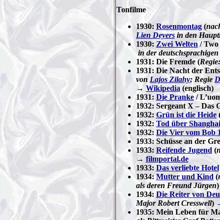
Tonfilme
1930:
Rosenmontag
(
nac
Lien Deyers
in den Haupt
1930:
Zwei Welten
/ Two 
in der deutschsprachigen
1931: Die Fremde (
Regie
1931: Die Nacht der Ents
von
Lajos Zilahy
; Regie
D
→
Wikipedia
(englisch)
1931:
Die Pranke
/ L’uomo
1932: Sergeant X – Das 
1932:
Grün ist die Heide
1932:
Tod über Shangha
1932:
Die Vier vom Bob 
1933: Schüsse an der Gre
1933:
Reifende Jugend
(
→
filmportal.de
1933:
Das verliebte Hotel
1934:
Mutter und Kind
(
als deren Freund Jürgen
1934:
Die Reiter von Deu
Major Robert Cresswell
)
1935: Mein Leben für Mar