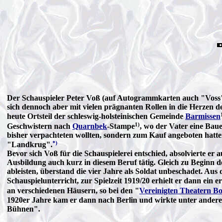
Der Schauspieler Peter Voß (auf Autogrammkarten auch "Voss") g
sich dennoch aber mit vielen prägnanten Rollen in die Herzen d
heute Ortsteil der schleswig-holsteinischen Gemeinde
Barmissen
1)
Geschwistern nach
Quarnbek
-Stampe
, wo der Vater eine Bau
bisher verpachteten wollten, sondern zum Kauf angeboten hatten
*)
"Landkrug".
Bevor sich Voß für die Schauspielerei entschied, absolvierte 
Ausbildung auch kurz in diesem Beruf tätig. Gleich zu Beginn d
ableisten, überstand die vier Jahre als Soldat unbeschadet. Au
Schauspielunterricht, zur Spielzeit 1919/20 erhielt er dann ein
an verschiedenen Häusern, so bei den "
Vereinigten Theatern 
1920er Jahre kam er dann nach Berlin und wirkte unter ander
Bühnen".