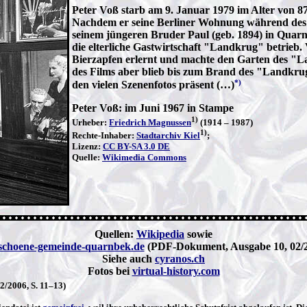
Peter Voß starb am 9. Januar 1979 im Alter von 87
Nachdem er seine Berliner Wohnung während des K
seinem jüngeren Bruder Paul (geb. 1894) in Quarn
die elterliche Gastwirtschaft "Landkrug" betrieb
Bierzapfen erlernt und machte den Garten des "
des Films aber blieb bis zum Brand des "Landkrug
*)
den vielen Szenenfotos präsent (…)
Peter Voß: im Juni 1967 in Stampe
1)
Urheber:
Friedrich Magnussen
(1914 – 1987)
1)
Rechte-Inhaber:
Stadtarchiv Kiel
;
Lizenz:
CC BY-SA 3.0 DE
Quelle:
Wikimedia Commons
Quellen:
Wikipedia
sowie
schoene-gemeinde-quarnbek.de
(PDF-Dokument, Ausgabe 10, 02/20
Siehe auch
cyranos.ch
Fotos bei
virtual-history.com
/2006, S. 11–13)