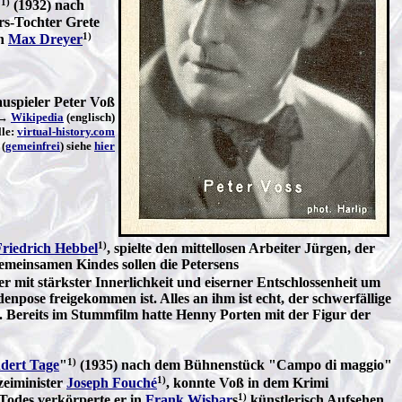
1)
"
(1932) nach
ers-Tochter Grete
1)
on
Max Dreyer
uspieler Peter Voß
 →
Wikipedia
(englisch)
lle:
virtual-history.com
(
gemeinfrei
) siehe
hier
1)
Friedrich Hebbel
, spielte den mittellosen Arbeiter Jürgen, der
emeinsamen Kindes sollen die Petersens
er mit stärkster Innerlichkeit und eiserner Entschlossenheit um
enpose freigekommen ist. Alles an ihm ist echt, der schwerfällige
. Bereits im Stummfilm hatte Henny Porten mit der Figur der
1)
dert Tage
"
(1935) nach dem Bühnenstück "Campo di maggio"
1)
zeiminister
Joseph Fouché
, konnte Voß in dem Krimi
1)
Todes verkörperte er in
Frank Wisbar
s
künstlerisch Aufsehen