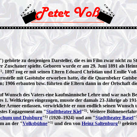
ehörte zu denjenigen Darsteller, die es im Film zwar nicht zu St
er Zuschauer spielte. Geboren wurde er am 29. Juni 1891 als Heinr
1)
. 1897 zog er mit seinen Eltern Eduard Christian und Emilie Voß
ernstelle mit Gaststube erworben hatte, die die Quarnbeker Gutsbe
; 1906 erbauten bzw. führten die Eltern dann in der Ortschaft di
er auf Wunsch des Vaters eine kaufmännische Lehre und war nach B
es 1. Weltkrieges eingezogen, musste der damals 23-Jährige ab 191
s der Armee entlassen, verwirklichte er nun endlich seinen Wunsc
1)
 erstes Engagement am "
Stadttheater Kiel
"
. Weitere Bühnenerfah
1)
Bochum und Duisburg
"
(1920–1924) und am "
Stadttheater Basel
"
1)
1)
em an der "
Volksbühne
"
und den von
Heinz Saltenburg
geleite