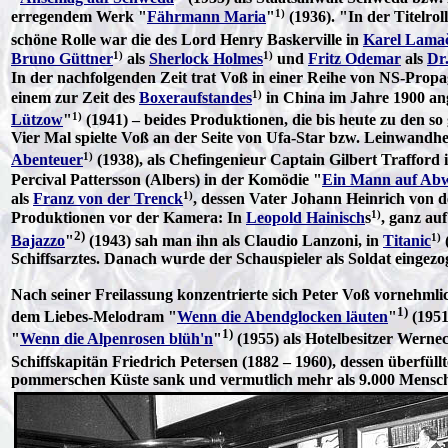
1)
erregendem Werk "
Fährmann Maria
"
(1936). "In der Titelro
schöne Rolle war die des Lord Henry Baskerville in
Karel Lama
1)
1)
Bruno Güttner
als
Sherlock Holmes
und
Fritz Odemar
als
Dr
In der nachfolgenden Zeit trat Voß in einer Reihe von NS-Propag
1)
einem zur Zeit des
Boxeraufstandes
in China im Jahre 1900 ang
1)
Lützow
"
(1941) – beides Produktionen, die bis heute zu den s
Vier Mal spielte Voß an der Seite von Ufa-Star bzw. Leinwandh
1)
Abenteuer
(1938), als Chefingenieur Captain Gilbert Trafford 
Percival Pattersson (Albers) in der Komödie "
Ein Mann auf Ab
1)
als
Franz von der Trenck
, dessen Vater Johann Heinrich von 
1)
Produktionen vor der Kamera: In
Leopold Hainisch
s
, ganz au
2)
1)
Bajazzo
"
(1943) sah man ihn als Claudio Lanzoni, in
Titanic
Schiffsarztes. Danach wurde der Schauspieler als Soldat eingezo
Nach seiner Freilassung konzentrierte sich Peter Voß vornehm
1)
dem Liebes-Melodram "
Wenn die Abendglocken läuten
"
(1951
1)
"
Wenn die Alpenrosen blüh'n
"
(1955) als Hotelbesitzer Werne
Schiffskapitän Friedrich Petersen (1882 – 1960), dessen überfüllt
pommerschen Küste sank und vermutlich mehr als 9.000 Mensch