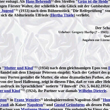
1)
her entsagt. Als
Hans Behrendt
den Streifen "
Grün ist die Heide
ngen Förster Walter, der schließlich sein Glück mit der Gutsbesitz
1)
e Jugend
"
(1933) nach dem Bühnenstück "Die Reifeprüfung" v
sich die Abiturientin Elfriede (
Hertha Thiele
) verliebt.
Der Scha
Urheber: Gregory Harlip (? – 1945)
Que
Angaben zur Lizenz 
1)
a "
Mutter und Kind
"
(1934) nach dem gleichnamigen Epos von
Handel mit dem Ehepaar Petersen eingeht: Nach der Geburt des g
enny Porten gestaltet die Mutter, die ohne dramatisches Pathos, ab
 der Insel Hallenoog, zeigt in diesem Film, daß er von aller Held
usdruck im Sprachlichen" notierte "Filmwelt" (Nr. 5, 04.02.1934)
1)
er und Kind
"
(1924), ihr Partner war damals
Wilhelm Dieterle
.
1)
1)
gton
in
Franz Wenzler
s
ideologisierendem Napoléon-Stoff "
Hun
1)
Krauß
als Kaiser
Napoléon
und
Gustaf Gründgens
als dessen Poli
 Partner von
Marianne Hoppe
glänzen. Die unheimliche Figur des 