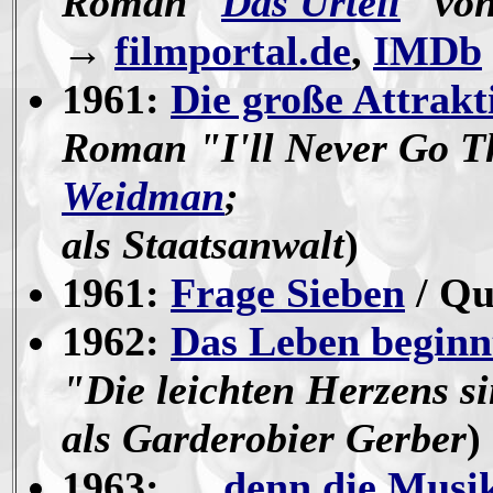
Roman "
Das Urteil
" vo
→
filmportal.de
,
IMDb
1961:
Die große Attrakt
Roman "I'll Never Go 
Weidman
;
als Staatsanwalt
)
1961:
Frage Sieben
/ Qu
1962:
Das Leben beginn
"Die leichten Herzens s
als Garderobier Gerber
)
1963:
… denn die Musik 