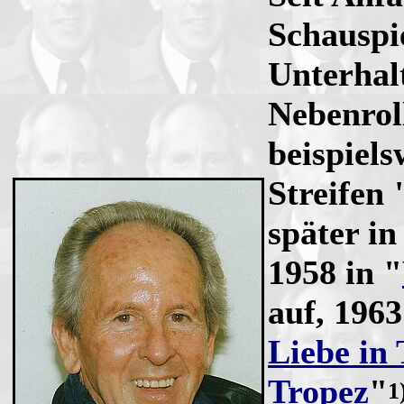
Schauspie
Unterhalt
Nebenroll
beispiel
Streifen 
später in
1958 in "
auf, 1963
Liebe in 
Tropez
"
1