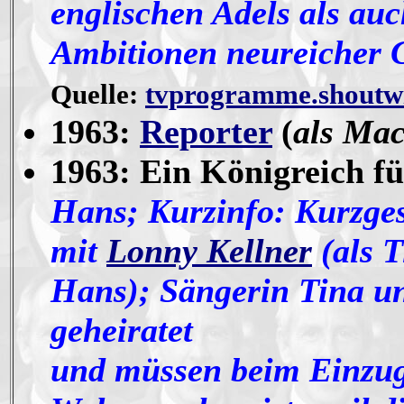
englischen Adels als auc
Ambitionen neureicher G
Quelle:
tvprogramme.shoutw
1963:
Reporter
(
als Ma
1963: Ein Königreich für
Hans; Kurzinfo: Kurzge
mit
Lonny Kellner
(als 
Hans); Sängerin Tina u
geheiratet
und müssen beim Einzug 