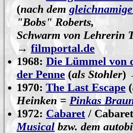
(
nach dem
gleichnamig
"Bobs" Roberts,
Schwarm von Lehrerin 
→
filmportal.de
1968:
Die Lümmel von d
der Penne
(
als Stohler
)
1970:
The Last Escape
(
Heinken =
Pinkas Brau
1972:
Cabaret
/ Cabaret
Musical
bzw. dem autob