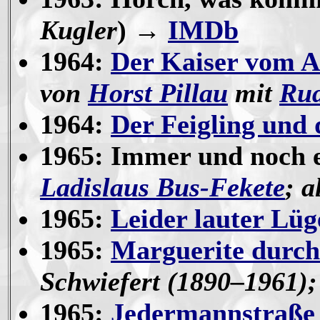
Kugler
) →
IMDb
1964:
Der Kaiser vom A
von
Horst Pillau
mit
Rud
1964:
Der Feigling und 
1965: Immer und noch e
Ladislaus Bus-Fekete
; a
1965:
Leider lauter Lüg
1965:
Marguerite durch
Schwiefert (1890–1961);
1965:
Jedermannstraße