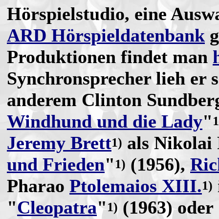
Hörspielstudio, eine Auswa
ARD Hörspieldatenbank
g
Produktionen findet man
Synchronsprecher lieh er 
anderem Clinton Sundberg
Windhund und die Lady
"
1
Jeremy Brett
als Nikolai
1)
und Frieden
"
(1956),
Ric
1)
Pharao
Ptolemaios XIII.
1)
"
Cleopatra
"
(1963) oder
1)