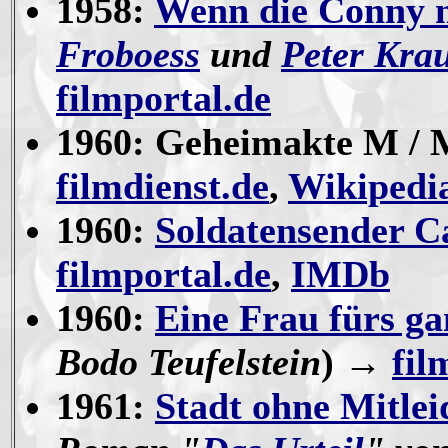
1958:
Wenn die Conny m
Froboess
und
Peter Kra
filmportal.de
1960: Geheimakte M / M
filmdienst.de
,
Wikipedi
1960:
Soldatensender Ca
filmportal.de
,
IMDb
1960:
Eine Frau fürs g
Bodo Teufelstein
) →
fil
1961:
Stadt ohne Mitlei