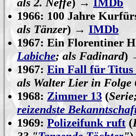
als 2. Neffe
)
→
IMDb
1966: 100 Jahre Kurfü
als Tänzer
) →
IMDb
1967: Ein Florentiner H
Labiche
; als Fadinard
)
1967:
Ein Fall für Titu
als Walter Lier in Folge 
1968:
Zimmer 13
(
Serie
reizendste Bekanntschaf
1969:
Polizeifunk ruft
(