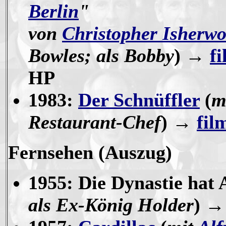
Berlin
"
von
Christopher Isherw
Bowles; als Bobby
)
→
f
HP
1983:
Der Schnüffler
(
m
Restaurant-Chef
) →
fil
Fernsehen
(Auszug)
1955: Die Dynastie hat 
als Ex-König Holder
) 