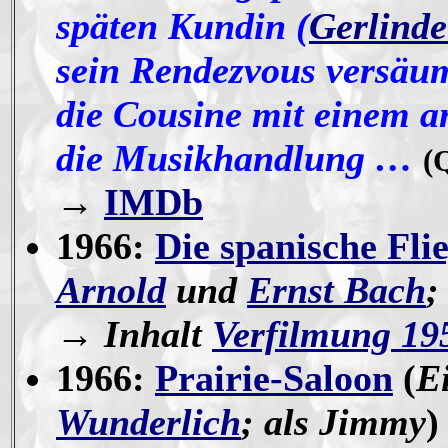
späten Kundin (
Gerlinde
sein Rendezvous versäum
die Cousine mit einem a
die Musikhandlung …
(
→
IMDb
1966:
Die spanische Fli
Arnold
und
Ernst Bach
;
→ Inhalt
Verfilmung 19
1966:
Prairie-Saloon
(
E
Wunderlich
; als Jimmy