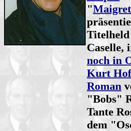
"
Maigret
präsentie
Titelhel
Caselle, 
noch in 
Kurt Ho
Roman
v
"Bobs" R
Tante Ro
dem "Osc