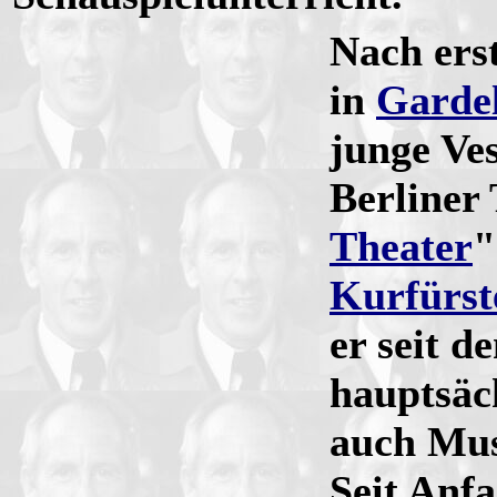
Nach ers
in
Garde
junge Ve
Berliner
Theater
"
Kurfürs
er seit d
hauptsäc
auch Musi
Seit Anf