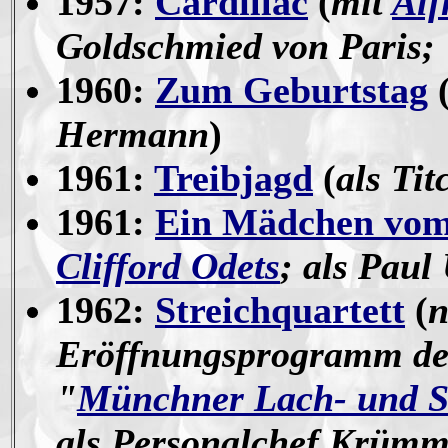
1957:
Cardillac
(
mit
Alf
Goldschmied von Paris
1960:
Zum Geburtstag
Hermann
)
1961:
Treibjagd
(
als Tit
1961:
Ein Mädchen vo
Clifford Odets
; als Paul
1962:
Streichquartett
(
n
Eröffnungsprogramm de
"
Münchner Lach- und Sc
als Personalchef Krümm