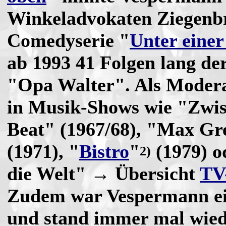
Winkeladvokaten Ziegenbr
Comedyserie "
Unter einer
ab 1993 41 Folgen lang de
"Opa Walter". Als Moderat
in Musik-Shows wie "Zwi
Beat" (1967/68), "Max Gre
(1971), "
Bistro
"
(1979) o
2)
die Welt"
→ Übersicht
TV
Zudem war Vespermann ein
und stand immer mal wied