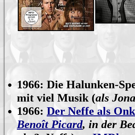
1966: Die Halunken-Spe
mit viel Musik (
als Jon
1966:
Der Neffe als Onk
Benoît Picard
, in der B