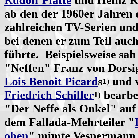
Rudolf Platte
und Heinz R
ab den der 1960er Jahren 
zahlreichen TV-Serien und
bei denen er zum Teil auch
führte. Beispielsweise sah
"Neffen" Franz von Dorsi
Lois Benoit Picard
s
und 
1)
Friedrich Schiller
bearbei
1)
"Der Neffe als Onkel" auf
dem Fallada-Mehrteiler "
oben
" mimte Vespermann 