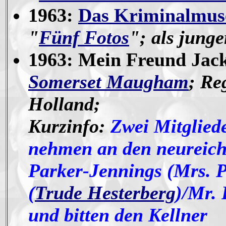
1963:
Das Kriminalmu
"
Fünf Fotos
"; als jung
1963: Mein Freund Jack
Somerset Maugham
;
Re
Holland;
Kurzinfo:
Zwei Mitgliede
nehmen an den neureic
Parker-Jennings (Mrs. 
(
Trude Hesterberg
)/Mr. 
und bitten den Kellner