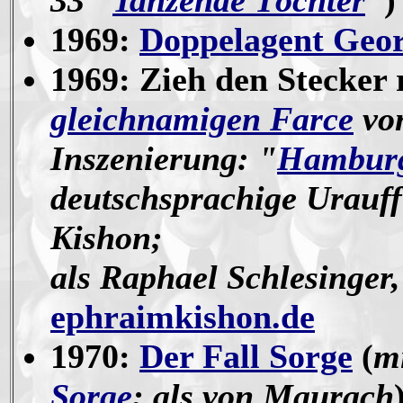
33 "
Tanzende Töchter
"
)
1969:
Doppelagent Geor
1969: Zieh den Stecker 
gleichnamigen Farce
vo
Inszenierung: "
Hamburg
deutschsprachige Urauf
Kishon;
als Raphael Schlesinger
ephraimkishon.de
1970:
Der Fall Sorge
(
m
Sorge
; als von Maurach