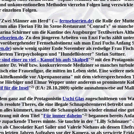
nd unkonventionellen Methoden vierzehn Folgen lang verzwickte 
 einzelnen Folgen.
e "Zwei Männer am Herd" (→
fernsehserien.de
) die Rolle der Mut
 alias Florian Fitz im Szene-Restaurant "Conrad's" so manche br
harina Schirmer um die Kantine des Augsburger Textilwerkes Althof
sehserien.de
. Zu den jüngeren Arbeiten von Enzi Fuchs zählt unte
h vorübergehender Fernsehabstinenz sah man Enzi Fuchs Anfang Se
en.de
) sowie wenig später Ende November als redselige Frau Fis
niertem Tierpsychologen und "Hundeflüsterer" Stefan Suttner.
2)
sind einer zu viel – Kampf bis aufs Skalpell
"
mit den Protagoni
anter Dr. Wolf bzw. konkurrierende Mediziner so manches turbulen
isch eine Frauenfigur, die mitten im Leben steht. Eine weitere me
ißkittelkomödie vor Alpenpanorama" mit dem vielversprechenden T
ane Hörbiger und Elmar Wepper unter anderem so prominente Koll
2)
if für die Insel
"
(EA: 28.10.2009) spielte ausnahmsweise auf Mall
dem ganz auf die Protagonistin
Uschi Glas
zugeschnittenen von Wal
s resolute Theres, die eine illegale Schnapsbrennerei betreibt und
 alles kümmert, machte die Schauspielerin wieder einmal eine gu
2)
tzung mit dem Titel "
Für immer daheim
"
begannen bereits Anfa
 zupackende Theres mimte. Sie tauchte in der "Lilly Schönauer"
als Chocolatier Karl Sailer und Valerie Niehaus als dessen Ehefrau
n letzten Jahren Aufgaben vor der Kamera, so als verwirrte Frid