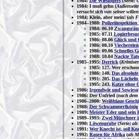
1984:
Die Wiesingers
(
Serie; G
1984: I muß gehn (
Außenseiter
versucht sich von seiner wille
1984: Klein, aber mein! (
als F
1984–1988:
Polizeiinspektion 
1984: 06.10
Zwangsrä
1985: 07.11
Logierbesu
1986: 08.06
Glück und 
1986: 08.10
Viechereien
1986: 09.06
Schnelles G
1988: 10.04
Nackte Tat
1985–1995:
Derrick
(
Krimiser
1985: 127. Wer erschos
1986: 140.
Das absolut
1991: 205.
Das Lächeln 
1995: 243.
Katze ohne 
1986:
Irgendwie und Sowieso
1986: Der Unfried (
nach dem
1986–2000:
Weißblaue Geschi
1988:
Der Schwammerlkönig
1989:
Meister Eder und sein
1989–1993:
Zwei Münchner 
1990:
Löwengrube
(
Serie; al
1991:
Wer Knecht ist, soll Kn
1992:
Rosen für Afrika
(
als M