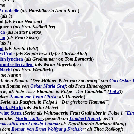
ie
)
Annabelle
(
als Haushälterin Anna Koch
)
(
als ?
)
od (
als Frau Heinzen
)
puren (
als Frau Sedlmüller
)
uch
(
als Mutter Lottke
)
tem
(
als Frau Silvin
)
(
als ?
)
od
(
als Josefa Hölzl
)
es Ende
(
als Zeugin bzw. Opfer Christa Abel
)
ihn lynchen
(
als Großmutter von Tom Bernardi
)
mt selten allein
(
als Wirtin Mayerhofer
)
 Nacht
(
als Frau Wendisch
)
 als Nanni
)
nach dem Roman "Der Müllner-Peter von Sachrang" von
Carl Oskar 
dem Roman von
Oskar Maria Graf
; als Frau Hinteregger
)
erie; als Schwester Blandine in Folge "Der Canaletto" (
Teil 2
)
)
 dem
Roman von Lena Christ
; als Hauserin
)
(
Serie; als Putzfrau in Folge 1 "Der g'scherte Hammel"
)
hicki-Micki
(
als Wirtin Meier
)
wige Stenz
(
Serie; als Wahrsagerin Frau Gralhuber in Folge 1 "
Ein
ler über
Martin Luther
, gespielt von
Lambert Hamel
; als ?
)
olksstück von Ludwig Thoma
; als Tagelöhnerin Barbara Mang
)
h dem
Roman von Ernst Wolfgang Freissle
r; als Thea Roßkopf
)