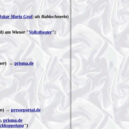
skar Maria Graf
; als Bablochnerin
)
8) am Wiener "
Volkstheater
";
ner
) →
prisma.de
in
) →
presseportal.de
e
,
prisma.de
ckkoppelung
"
)