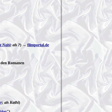
z Nabl
; als ?
) →
filmportal.de
h den Romanen
er
; als Kathi
)
hlag
"
)