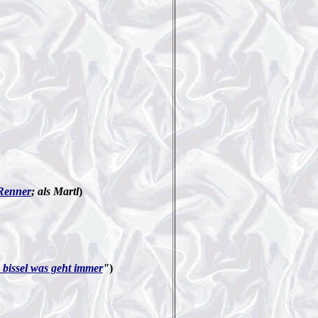
Renner
; als Martl
)
 bissel was geht immer
"
)