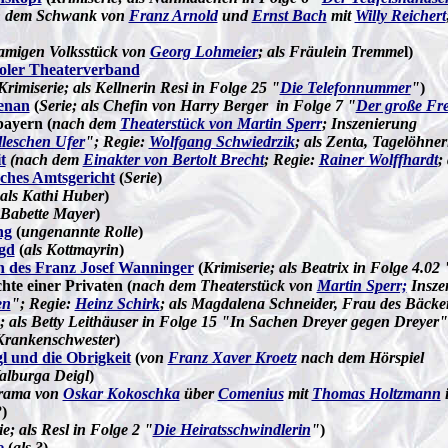
 dem Schwank von
Franz Arnold
und
Ernst Bach
mit
Willy Reichert
amigen Volksstück von
Georg Lohmeier
; als Fräulein Tremme
l)
oler Theaterverband
Krimiserie; als Kellnerin Resi in Folge 25 "
Die Telefonnummer
"
)
benan
(
Serie; als Chefin von Harry Berger in Folge 7 "
Der große Fr
bayern (
nach dem
Theaterstück von Martin Sperr
; Inszenierung
leschen Ufer
"; Regie:
Wolfgang Schwiedrzik
; als Zenta, Tagelöhne
t
(nach dem
Einakter von Bertolt Brecht
; Regie:
Rainer Wolffhardt
;
sches Amtsgericht
(
Serie
)
als Kathi Huber
)
 Babette Mayer
)
ng
(
ungenannte Rolle
)
gd
(
als Kottmayrin
)
n des Franz Josef Wanninger
(
Krimiserie; als Beatrix in Folge 4.02 
hte einer Privaten (
nach dem Theaterstück von
Martin Sperr;
Insze
en
"; Regie:
Heinz Schirk
; als Magdalena Schneider, Frau des Bäcker
e; als Betty Leithäuser in Folge 15 "In Sachen Dreyer gegen Dreyer"
 Krankenschwester
)
 und die Obrigkeit
(
von
Franz Xaver Kroetz
nach dem Hörspiel
Walburga Deigl
)
rama von
Oskar Kokoschka
über
Comenius
mit
Thomas Holtzmann
i
?
)
ie; als Resl in Folge 2 "
Die Heiratsschwindlerin
"
)
e
(
als ?
)