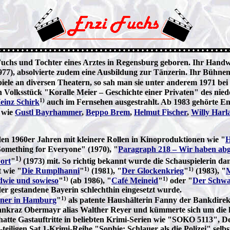
uchs und Tochter eines Arztes in Regensburg geboren. Ihr Handwe
977), absolvierte zudem eine Ausbildung zur Tänzerin. Ihr Bühne
piele an diversen Theatern, so sah man sie unter anderem 1971 bei
en Volksstück "Koralle Meier – Geschichte einer Privaten" des ni
1)
einz Schirk
auch im Fernsehen ausgestrahlt. Ab 1983 gehörte E
 wie
Gustl Bayrhammer
,
Beppo Brem
,
Helmut Fischer
,
Willy Harl
den 1960er Jahren mit kleinere Rollen in Kinoproduktionen wie "
H
Something for Everyone" (1970), "
Paragraph 218 – Wir haben abg
1)
ort
"
(1973) mit. So richtig bekannt wurde die Schauspielerin d
1)
1)
 wie "
Die Rumplhanni
"
(1981), "
Der Glockenkrieg
"
(1983), "
M
1)
1)
dwie und sowieso
"
(ab 1986), "
Café Meineid
"
oder "
Der Schw
der gestandene Bayerin schlechthin eingesetzt wurde.
1)
ner in Hamburg
"
als patente Haushälterin Fanny der Bankdirekto
nkraz Obermayr alias Walther Reyer und kümmerte sich um die klei
 hatte Gastauftritte in beliebten Krimi-Serien wie "SOKO 5113", D
iligen Sat.1-Krimi-Reihe "Sophie: Schlauer als die Polizei" selbst