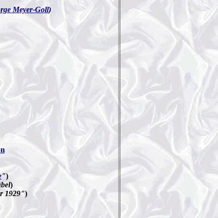
rge Meyer-Goll
)
on
e
"
)
bel
)
r 1929"
)