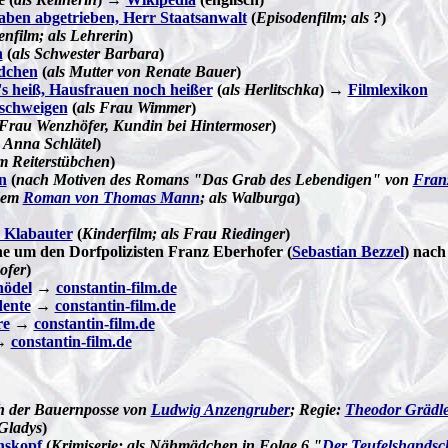
ben abgetrieben, Herr Staatsanwalt
(
Episodenfilm; als ?
)
nfilm; als Lehrerin
)
n
(
als Schwester Barbara
)
ädchen
(
als Mutter von Renate Bauer
)
 heiß, Hausfrauen noch heißer
(
als Herlitschka
) →
Filmlexikon
schweigen
(
als Frau Wimmer
)
 Frau Wenzhöfer, Kundin bei Hintermoser
)
s Anna Schlätel
)
im Reiterstübchen
)
n
(
nach Motiven des Romans "Das Grab des Lebendigen" von
Fran
dem
Roman von Thomas Mann
; als Walburga
)
 Klabauter
(
Kinderfilm; als Frau Riedinger
)
e um den Dorfpolizisten Franz Eberhofer (
Sebastian Bezzel
) nac
ofer
)
nödel
→
constantin-film.de
dente
→
constantin-film.de
re
→
constantin-film.de
→
constantin-film.de
h der Bauernposse von
Ludwig Anzengruber
; Regie:
Theodor Grädl
 Gladys
)
hskopf
(
Krimiserie; als Nähmädchen in Folge 6 "
Der Teufelshandsc