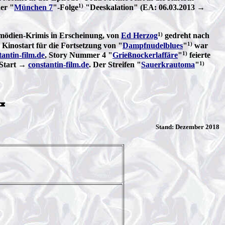
1)
der "
München 7
"-Folge
"Deeskalation" (EA: 06.03.2013 →
1)
komödien-Krimis in Erscheinung, von
Ed Herzog
gedreht nach
1)
 Kinostart für die Fortsetzung von "
Dampfnudelblues
"
war
1)
tantin-film.de
, Story Nummer 4 "
Grießnockerlaffäre
"
feierte
1)
 Start →
constantin-film.de
. Der Streifen "
Sauerkrautoma
"
Stand: Dezember 2018