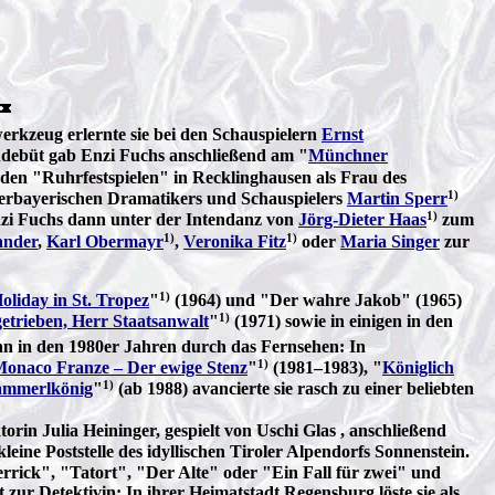
rkzeug erlernte sie bei den Schauspielern
Ernst
ndebüt gab Enzi Fuchs anschließend am "
Münchner
 den "Ruhrfestspielen" in Recklinghausen als Frau des
1)
ederbayerischen Dramatikers und Schauspielers
Martin Sperr
1)
nzi Fuchs dann unter der Intendanz von
Jörg-Dieter Haas
zum
1)
1)
ander
,
Karl Obermayr
,
Veronika Fitz
oder
Maria Singer
zur
1)
oliday in St. Tropez
"
(1964) und "Der wahre Jakob" (1965)
1)
etrieben, Herr Staatsanwalt
"
(1971) sowie in einigen in den
ann in den 1980er Jahren durch das Fernsehen: In
1)
onaco Franze – Der ewige Stenz
"
(1981–1983), "
Königlich
1)
ammerlkönig
"
(ab 1988) avancierte sie rasch zu einer beliebten
rin Julia Heininger, gespielt von Uschi Glas , anschließend
ne Poststelle des idyllischen Tiroler Alpendorfs Sonnenstein.
errick", "Tatort", "Der Alte" oder "Ein Fall für zwei" und
 zur Detektivin: In ihrer Heimatstadt Regensburg löste sie als