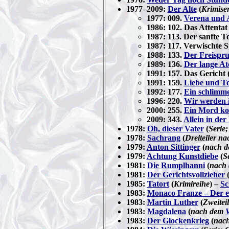
1977–2009:
Der Alte
(
Krimiser
1977: 009.
Verena und 
1986: 102. Das Attentat 
1987: 113. Der sanfte T
1987: 117. Verwischte S
1988: 133.
Der Freispr
1989: 136.
Der lange A
1991: 157. Das Gericht 
1991: 159.
Liebe und T
1992: 177.
Ein schlimm
1996: 220.
Wir werden 
2000: 255.
Ein Mord kom
2009: 343.
Allein in der
1978:
Oh, dieser Vater
(
Serie;
1978:
Sachrang
(
Dreiteiler 
1979:
Anton Sittinger
(
nach 
1979:
Achtung Kunstdiebe
(
S
1981:
Die Rumplhanni
(
nach
1981:
Der Gerichtsvollzieher
1985:
Tatort
(
Krimireihe
) –
Sc
1983:
Monaco Franze – Der e
1983:
Martin Luther
(
Zweitei
1983:
Magdalena
(
nach dem
V
1983:
Der Glockenkrieg
(
nac