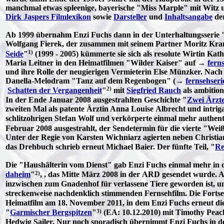
manchmal etwas spleenige, bayerische "Miss Marple" mit Witz u
Dirk Jaspers Filmlexikon
sowie
Darsteller
und
Inhaltsangabe
der
Ab 1999 übernahm Enzi Fuchs dann in der Unterhaltungsseri
Wolfgang Fierek, der zusammen mit seinem Partner Moritz Kramm
1)
Seide
"
(1999 - 2005) kümmerte sie sich als resolute Wirtin Kat
Maria Leitner in den Heimatfilmen "Wilder Kaiser" auf →
fern
und ihre Rolle der neugierigen Vermieterin Else Münzker. Nac
Danella-Melodram "Tanz auf dem Regenbogen" (→
fernsehseri
2)
Schatten der Vergangenheit
"
mit
Siegfried Rauch
als ambitio
In der Ende Januar 2008 ausgestrahlten Geschichte "
Zwei Ärzte 
zweiten Mal als patente Ärztin Anna Louise Albrecht und intrig
schlitzohrigen Stefan Wolf und verkörperte einmal mehr authent
Februar 2008 ausgestrahlt, der Sendetermin für die vierte "We
Unter der Regie von Karsten Wichniarz agierten neben Christi
das Drehbuch schrieb erneut Michael Baier. Der fünfte Teil, "
Re
Die "Haushälterin vom Dienst" gab Enzi Fuchs einmal mehr in 
2)
daheim
"
, , das Mitte März 2008 in der ARD gesendet wurde. Al
inzwischen zum Gnadenhof für verlassene Tiere geworden ist, um
streckenweise nachdenklich stimmenden Fernsehfilm. Die Fortse
Heimatfilm am 18. November 2011, in dem Enzi Fuchs erneut die
3)
"
Garmischer Bergspitzen
"
(EA: 10.12.2010) mit Timothy Peach 
Hedwig Sailer. Nur noch sporadisch übernimmt Enzi Fuchs in de