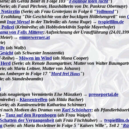
serie; als Gerda Beier in Folge 103 "
Feiglinge töten nicht
"
)
Serie; als Fanzi Pirchner, Haushälterin von Dr. Pankraz Obermayr
)
 Notärztin
(
Serie; als Frau Groterjans in Folge 6 "
Vollmond
"
)
 Erzählung "Die Geschichte von der buckligen Hölleisengretl" von
O
mit
Inge Meysel
in der Titelrolle; als Anna Ruge
) →
tvspielfilm.de
 Polizei
(
Krimireihe; als Hobbydetektivin Sophie Mayerhofer
)
ama von Felix Mitterer
; Aufzeichnung der Uraufführung (24.01.199
 Meier
) →
emmywerner.at
ie
)
lly
(
als Wally
)
Gesicht
(
als Schwester Innozentia
)
-Reihe
) –
Möwen im Wind
(
als Mona Cooper
)
 Herd
(
Serie; als Renate Baumgartner, Mutter von Walter Baumgart
rie; als Maria Leitner, Mutter von Johann
)
rau Amberger in Folge 17 "
Mord frei Haus
"
)
ie; als Standesbeamtin
)
l
(
als neugierigen Vermieterin Else Münzker
) →
presseportal.de
mireihe
) –
Klassentreffen
(
als Hilda Bacher
)
Serie; als Kantinenwirtin Katharina Schirmer
)
ei nach Motiven des Dramas von
Karl Schönherr
; als Pfandlerbäuer
) –
Tanz auf den Regenbogen
(
als Frau Waigel
)
Schatten der Vergangenheit
(
als Frau Fischhuber
)
→
tvspielfilm.d
ng
(
Serie; als Maria Boxleitner in Folge 5 "Kaisers Wille", Teil 2 "
Rü