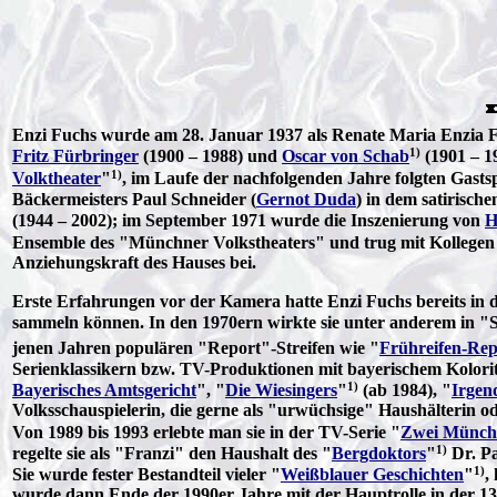
Enzi Fuchs wurde am 28. Januar 1937 als Renate Maria Enzia F
1)
Fritz Fürbringer
(1900 – 1988) und
Oscar von Schab
(1901 – 1
1)
Volktheater
"
, im Laufe der nachfolgenden Jahre folgten Gasts
Bäckermeisters Paul Schneider (
Gernot Duda
) in dem satirisch
(1944 – 2002); im September 1971 wurde die Inszenierung von
H
Ensemble des "Münchner Volkstheaters" und trug mit Kollegen
Anziehungskraft des Hauses bei.
Erste Erfahrungen vor der Kamera hatte Enzi Fuchs bereits in 
sammeln können. In den 1970ern wirkte sie unter anderem in "
jenen Jahren populären "Report"-Streifen wie "
Frühreifen-Rep
Serienklassikern bzw. TV-Produktionen mit bayerischem Kolorit
1)
Bayerisches Amtsgericht
", "
Die Wiesingers
"
(ab 1984), "
Irgen
Volksschauspielerin, die gerne als "urwüchsige" Haushälterin o
Von 1989 bis 1993 erlebte man sie in der TV-Serie "
Zwei Münch
1)
regelte sie als "Franzi" den Haushalt des "
Bergdoktors
"
Dr. Pa
1)
Sie wurde fester Bestandteil vieler "
Weißblauer Geschichten
"
,
wurde dann Ende der 1990er Jahre mit der Hauptrolle in der 13-te