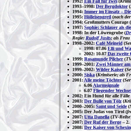
1992:
Ein Fall für zwei
(
Krimi
1993–1998:
Der Bergdoktor
(
1994:
Immer im Einsatz – Die
1995:
Hölleisengretl
(
nach der
1994: Großmutters Courage (
1997:
Sophie: Schlauer als die
1998: In der Löwengrube (
Dr
Regie:
Rudolf Jusits
; als Frau
1998–2002:
Café Meineid
(
Ser
1998: 07.06
Elli und Wa
2002: 10.07
Das zweite 
1999:
Rosamunde Pilcher
(
TV
1999–2001:
Zwei Männer am
1999–2002:
Wilder Kaiser
(
Se
2000:
Siska
(
Krimiserie; als F
2001:
Alle meine Töchter
(
Ser
6.06
Alarmsignale
6.07
Fliegender Wechse
2002: Ein Hund für alle Fälle 
2003:
Der Bulle von Tölz
(
Kri
2000–2005:
Samt und Seide
(
2005: Der Judas von Tirol (
fr
2007:
Utta Danella
(
TV-Reihe
2007:
Der Ruf der Berge
– 2.
2008:
Der Kaiser von Schexi