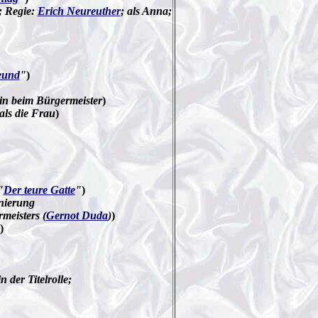
; Regie:
Erich Neureuther
; als Anna;
eund
"
)
rin beim Bürgermeister
)
 als die Frau
)
"
Der teure Gatte
"
)
nierung
meisters (
Gernot Duda
)
)
)
n der Titelrolle;