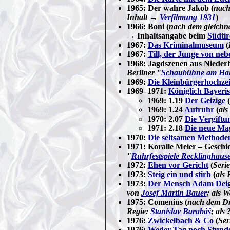
1965: Der wahre Jakob (
nach
Inhalt →
Verfilmung 1931
)
1966: Boni (
nach dem gleichn
→ Inhaltsangabe beim
Südtir
1967:
Das Kriminalmuseum
(
1967:
Till, der Junge von ne
1968: Jagdszenen aus Nieder
Berliner "
Schaubühne am Hal
1969:
Die Kleinbürgerhochzei
1969–1971:
Königlich Bayeri
1969: 1.19
Der Geizige
(
1969: 1.24
Aufruhr
(
als
1970: 2.07
Die Vergiftu
1971: 2.18
Die neue Ma
1970:
Die seltsamen Methode
1971: Koralle Meier – Geschic
"
Ruhrfestspiele Recklinghaus
1972:
Ehen vor Gericht
(
Seri
1973:
Steig ein und stirb
(
als
1973:
Der Mensch Adam Deigl
von
Josef Martin Bauer
; als 
1975: Comenius (
nach dem D
Regie:
Stanislav Barabáš
; als 
1976:
Zwickelbach & Co
(
Ser
1976:
Weder Tag noch Stund