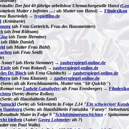
astrolle
)
studie: Der fast 40-jährige arbeitslose Uhrmachergeselle Hansi (
Geo
nsstarken Mutter z befreien …; als Mutter von Hansi
) →
Filmlexikon
rau Bauriedel
) →
tvspielfilm.de
1
(
Krimiserie
)
umung
(
als Frau Gerterich, Frau des Hausmeisters
)
ch
(
als Irmi Rübsam
)
Glas
(
als Tante Hermine
)
(
als Hilde Daniel
)
eld
(
als Mutter Frau Bühl
)
sachen
(
als Frau Seidl
)
ie
)
s Asmy? (
als Herta Stemmer
) →
zauberspiegel-online.de
e Ende
(
als Frau Roland
) →
zauberspiegel-online.de
des Dr. Bloch
(
als Erna Glubitsch
) →
zauberspiegel-online.de
Ohren
(
als Frau Klausen
) →
zauberspiegel-online.de
(
Serie; als als Kerschbaumerin, Mutter von "Sir Quickly"
)
 Roman von
Ludwig Ganghofer
; als Frau Ernsberger
) →
Filmlexik
chten
(
Serie; diverse Rollen
)
(
Serie; als Haushälterin Anni
)
 Pumuckl
(
Serie; als Sekretärin in Folge 2.14 "
Ein schwieriger Kund
in Hamburg
(
Serie; als Haushälterin Franziska "Fanny" Siebzehnrü
s Rosalinde Maier in Folge 9 "
Schlafzimmergeschichten
– Spätsomme
echt bleiben
(
Autor:
Georg Lohmeier
; als ?
)
utter von Paul Walla
)