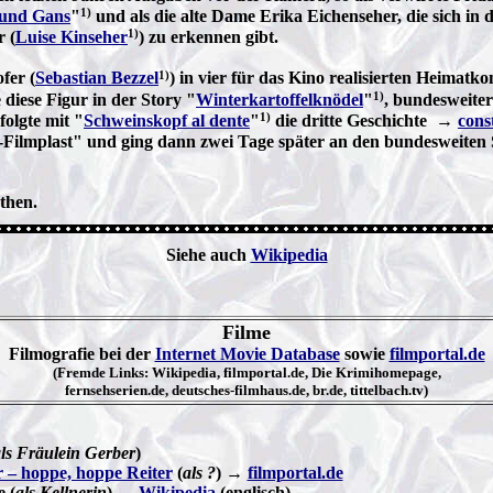
1)
s und Gans
"
und als die alte Dame Erika Eichenseher, die sich in 
1)
r (
Luise Kinseher
) zu erkennen gibt.
1)
fer (
Sebastian Bezzel
) in vier für das Kino realisierten Heimat
1)
 diese Figur in der Story "
Winterkartoffelknödel
"
, bundesweiter
1)
folgte mit "
Schweinskopf al dente
"
die dritte Geschichte →
cons
Filmplast" und ging dann zwei Tage später an den bundesweiten
then.
Siehe auch
Wikipedia
Filme
Filmografie bei der
Internet Movie Database
sowie
filmportal.de
(Fremde Links: Wikipedia, filmportal.de, Die Krimihomepage,
fernsehserien.de, deutsches-filmhaus.de, br.de, tittelbach.tv)
ls Fräulein Gerber
)
 – hoppe, hoppe Reiter
(
als ?
) →
filmportal.de
 (
als Kellnerin
) →
Wikipedia
(englisch)