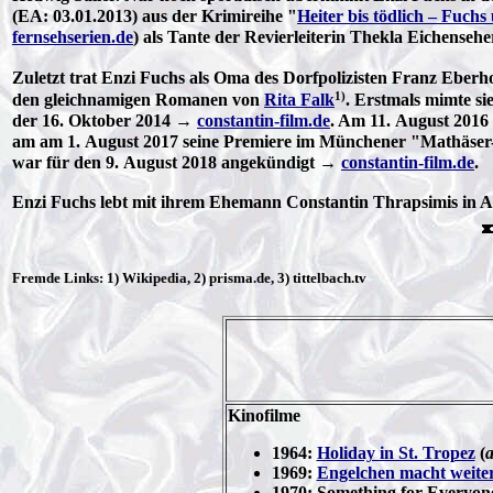
(EA: 03.01.2013) aus der Krimireihe "
Heiter bis tödlich – Fuch
fernsehserien.de
) als Tante der Revierleiterin Thekla Eichensehe
Zuletzt trat Enzi Fuchs als Oma des Dorfpolizisten Franz Eberho
1)
den gleichnamigen Romanen von
Rita Falk
. Erstmals mimte sie
der 16. Oktober 2014 →
constantin-film.de
. Am 11. August 2016 
am am 1. August 2017 seine Premiere im Münchener "Mathäser-
war für den 9. August 2018 angekündigt →
constantin-film.de
.
Enzi Fuchs lebt mit ihrem Ehemann Constantin Thrapsimis in A
Fremde Links: 1) Wikipedia, 2) prisma.de, 3) tittelbach.tv
Kinofilme
1964:
Holiday in St. Tropez
(
a
1969:
Engelchen macht weiter
1970: Something for Everyone