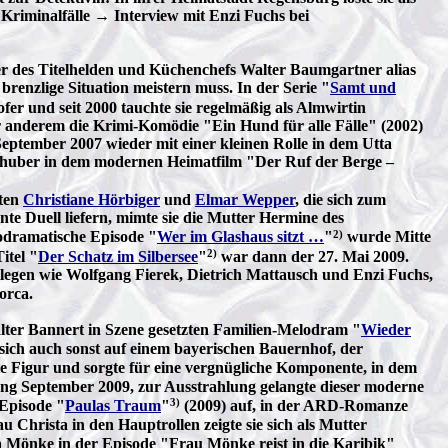
Kriminalfälle → Interview mit Enzi Fuchs bei
ter des Titelhelden und Küchenchefs Walter Baumgartner alias
enzlige Situation meistern muss. In der Serie "
Samt und
er und seit 2000 tauchte sie regelmäßig als Almwirtin
r anderem die Krimi-Komödie "Ein Hund für alle Fälle" (2002)
ptember 2007 wieder mit einer kleinen Rolle in dem Utta
chhuber in dem modernen Heimatfilm "Der Ruf der Berge –
sten
Christiane Hörbiger
und
Elmar Wepper
, die sich zum
te Duell liefern, mimte sie die Mutter Hermine des
2)
lodramatische Episode "
Wer im Glashaus sitzt …
"
wurde Mitte
2)
itel "
Der Schatz im Silbersee
"
war dann der 27. Mai 2009.
egen wie Wolfgang Fierek, Dietrich Mattausch und Enzi Fuchs,
orca.
ter Bannert in Szene gesetzten Familien-Melodram "
Wieder
 sich auch sonst auf einem bayerischen Bauernhof, der
te Figur und sorgte für eine vergnügliche Komponente, in dem
ng September 2009, zur Ausstrahlung gelangte dieser moderne
3)
-Episode "
Paulas Traum
"
(2009) auf, in der ARD-Romanze
 Christa in den Hauptrollen zeigte sie sich als Mutter
a Mönke in der Episode "Frau Mönke reist in die Karibik"