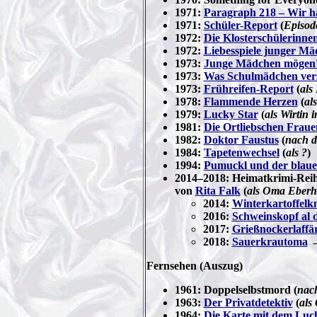
1971:
Paragraph 218 – Wir ha
1971:
Schüler-Report
(
Episode
1972:
Die Klosterschülerinne
1972:
Liebesspiele junger M
1973:
Junge Mädchen mögen's
1973:
Was Schulmädchen ver
1973:
Frühreifen-Report
(
als
1978:
Flammende Herzen
(
al
1979:
Lucky Star
(
als Wirtin 
1981:
Die Ortliebschen Fraue
1982:
Doktor Faustus
(
nach 
1984:
Tapetenwechsel
(
als ?
)
1994:
Pumuckl und der blaue
2014–2018: Heimatkrimi-Reih
von
Rita Falk
(
als Oma Eberh
2014:
Winterkartoffelk
2016:
Schweinskopf al 
2017:
Grießnockerlaffä
2018:
Sauerkrautoma
Fernsehen (Auszug)
1961: Doppelselbstmord (
nac
1963:
Der Privatdetektiv
(
als
1964:
Die Karte mit dem Luc