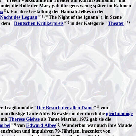
r "Freien Volksbühne im Theater am Kurfürstendamm" mit
amie; die Rolle der Mary gab übrigens wenig später im Rahmen
1)
ux
). Für ihre Gestaltung der Hannah Jelkes in der
1)
 Nacht des Leguan
"
("The Night of the Iguana"), in Szene
1)
1)
t dem "
Deutschen Kritikerpreis
"
in der Kategorie "
Theater
"
1)
der Tragikomödie "
Der Besuch der alten Dame
"
von
ert-mordlustige Tante Abby Brewster in der durch die
gleichnamige
 mit
Therese Giehse
als Tante Martha, 1972 gab sie die
3)
1)
vorbei
"
von
Edward Albee
. Wunderbar war auch ihre Maude
ebensfrohen und impulsiven 79-Jährigen, inszeniert von