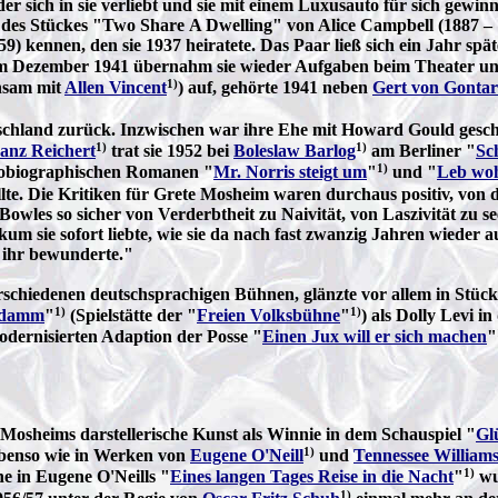
der sich in sie verliebt und sie mit einem Luxusauto für sich gewinn
 des Stückes "Two Share A Dwelling" von Alice Campbell (1887 –
) kennen, den sie 1937 heiratete. Das Paar ließ sich ein Jahr s
 im Dezember 1941 übernahm sie wieder Aufgaben beim Theater u
1)
nsam mit
Allen Vincent
) auf, gehörte 1941 neben
Gert von Gontar
hland zurück. Inzwischen war ihre Ehe mit Howard Gould gescheit
1)
1)
anz Reichert
trat sie 1952 bei
Boleslaw Barlog
am Berliner "
Sc
1)
utobiographischen Romanen "
Mr. Norris steigt um
"
und "
Leb woh
lte. Die Kritiken für Grete Mosheim waren durchaus positiv, vo
owles so sicher von Verderbtheit zu Naivität, von Laszivität zu se
um sie sofort liebte, wie sie da nach fast zwanzig Jahren wieder a
n ihr bewunderte."
hiedenen deutschsprachigen Bühnen, glänzte vor allem in Stücken
1)
1)
ndamm
"
(Spielstätte der "
Freien Volksbühne
"
) als Dolly Levi i
modernisierten Adaption der Posse "
Einen Jux will er sich machen
"
osheims darstellerische Kunst als Winnie in dem Schauspiel "
Gl
1)
benso wie in Werken von
Eugene O'Neill
und
Tennessee William
1)
 in Eugene O'Neills "
Eines langen Tages Reise in die Nacht
"
wur
1)