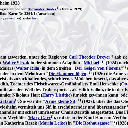
heim 1928
1)
ngsrechtinhaber:
Alexander Binder
(1888 – 1929)
 Ross-Karte Nr. 3364/1 (Ausschnitt)
 (
gemeinfrei
) siehe
hier
1)
ksam geworden, unter der Regie von
Carl Theodor Dreyer
gab sie
1)
st
Walter Slezak
in der stummen Adaption "
Michael
"
(1924) nac
1)
Malers (
Walter Rilla
) in dem Streifen "
Der Geiger von Florenz
"
1)
e oder in dem Melodram "
Die Flammen lügen
"
(1926) die Anne v
ist als zurückhaltendes, schüchternes Mädchen besetzt, das aber
s Edith, Tochter des Fleischwaren-Großhändlers Emil Henschke (
Ott
nitt aus der Welt des Trabersports", als Edith Vallon, die in der
mler Nikolaus Hart (
Harry Liedtke
) für sich gewinnen kann, ode
1)
1)
ki Baum
. Sie war die "
Arme kleine Sif
"
(1927), über die das Ob
Mosheim vermittelt uns Sif, in erschütternder und überzeugender 
händler mit scharf umrissener Charakteristik ausgestattet. Das F
1)
Frau Meyhöfer (
Mary Carr
), trat sie in der Knut Hamsun-Verfil
1)
en Katherina Rezek (
Marija Leiko
) in "
Die Rothausgasse
"
(1928