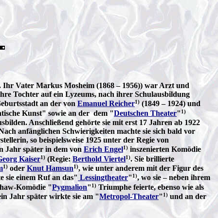
. Ihr Vater Markus Mosheim (1868 – 1956)) war Arzt und
 ihre Tochter auf ein Lyzeums, nach ihrer Schulausbildung
1)
 Geburtsstadt an der von
Emanuel Reicher
(1849 – 1924) und
1)
tische Kunst" sowie an der dem "
Deutschen Theater
"
sbilden. Anschließend gehörte sie mit erst 17 Jahren ab 1922
ach anfänglichen Schwierigkeiten machte sie sich bald vor
lerin, so beispielsweise 1925 unter der Regie von
1)
in Jahr später in dem von
Erich Engel
inszenierten Komödie
1)
1)
Georg Kaiser
(Regie:
Berthold Viertel
. Sie brillierte
1)
1)
m
oder
Knut Hamsun
, wie unter anderem mit der Figur des
1)
e sie einem Ruf an das"
Lessingtheater
"
, wo sie – neben ihrem
1)
r Shaw-Komödie "
Pygmalion
"
Triumphe feierte, ebenso wie als
1)
in Jahr später wirkte sie am "
Metropol-Theater
"
und an der