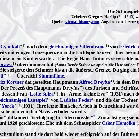
Die Schauspie
Urheber: Gregory Harlip (? – 1945) 
Quelle:
virtual-history.com
; Angaben zur Lizenz (
1)
1)
"
Cyankali
"
nach dem
gleichnamigen Sittendrama
von
Friedric
ts mit einigen Tonsequenzen in die Lichtspielhäuser – hier beein
n diesem ein Kind erwartet. "Die Regie Hans Tintners verwischte 
1)
brawa
übernommen hat
(Anm.: Renée Stobrawa spielte die Hete auf der 
Sie steigerte den Schmerz bis an die äußerste Grenze. Da ging ein
1)
tt
"
→ Übersicht
Stummfilme
.
1)
itz Kortner
dargestellten Hauptmann
Alfred Dreyfus
, in dem D
r Prozeß des Hauptmanns Dreyfus") des Juristen und Schriftstelle
1)
 dessen Frau (
Lotte Spira
), in "Arme, kleine Eva" (1931) nac
3)
1)
leichnamigen Lustspiel
von
Ladislas Fodor
und die der Tochter
1)
"
Yorck
"
(1931). Ihre letzte filmische Arbeit in Deutschland wa
rscheinen von den Nazis verboten wurde.
*)
in" diffamiert, Verfolgung fürchten musste."
Zunächst ging sie n
Juni 1928 geschlossene Ehe mit dem Schauspieler
Oskar Homolka
(
schstudium stand sie dort bald wieder erfolgreich auf der Bühne