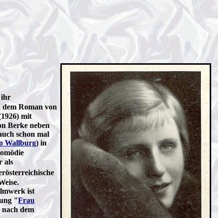
 ihr
h dem Roman von
(1926) mit
on Berke neben
 auch schon mal
o Wallburg
) in
 Komödie
r als
erösterreichische
Weise.
ilmwerk ist
mung "
Frau
) nach dem