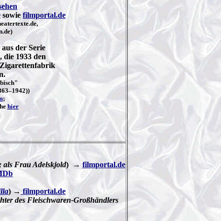
sehen
e
sowie
filmportal.de
eatertexte.de,
n.de)
aus der Serie
 die 1933 den
Zigarettenfabrik
n.
bisch"
863–1942))
m
;
ehe
hier
; als Frau Adelskjold
) →
filmportal.de
MDb
lla
)
→
filmportal.de
ochter des Fleischwaren-Großhändlers