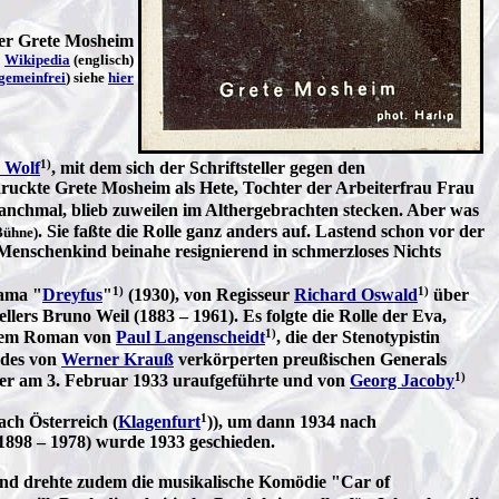
ler Grete Mosheim
→
Wikipedia
(englisch)
gemeinfrei
) siehe
hier
1)
h Wolf
, mit dem sich der Schriftsteller gegen den
druckte Grete Mosheim als Hete, Tochter der Arbeiterfrau Frau
manchmal, blieb zuweilen im Althergebrachten stecken. Aber was
. Sie faßte die Rolle ganz anders auf. Lastend schon vor der
Bühne)
 Menschenkind beinahe resignierend in schmerzloses Nichts
1)
1)
rama "
Dreyfus
"
(1930), von Regisseur
Richard Oswald
über
rs Bruno Weil (1883 – 1961). Es folgte die Rolle der Eva,
1)
h dem Roman von
Paul Langenscheidt
, die der Stenotypistin
 des von
Werner Krauß
verkörperten preußischen Generals
1)
r der am 3. Februar 1933 uraufgeführte und von
Georg Jacoby
1
ach Österreich (
Klagenfurt
)), um dann 1934 nach
1898 – 1978) wurde 1933 geschieden.
 und drehte zudem die musikalische Komödie "Car of