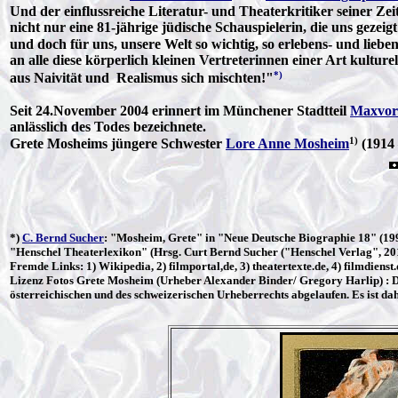
Und der einflussreiche Literatur- und Theaterkritiker seiner Zei
nicht nur eine 81-jährige jüdische Schauspielerin, die uns gezei
und doch für uns, unsere Welt so wichtig, so erlebens- und liebe
an alle diese körperlich kleinen Vertreterinnen einer Art kultu
*)
aus Naivität und Realismus sich mischten!"
Seit 24.November 2004 erinnert im Münchener Stadtteil
Maxvor
anlässlich des Todes bezeichnete.
1)
Grete Mosheims jüngere Schwester
Lore Anne Mosheim
(1914 
*)
C. Bernd Sucher
: "Mosheim, Grete" in "Neue Deutsche Biographie 18" (1
"Henschel Theaterlexikon" (Hrsg. Curt Bernd Sucher ("Henschel Verlag", 201
Fremde Links: 1) Wikipedia, 2) filmportal,de, 3) theatertexte.de, 4) filmdiens
Lizenz
Fotos Grete Mosheim (Urheber Alexander Binder/
Gregory Harlip
) :
österreichischen und des schweizerischen Urheberrechts abgelaufen. Es ist da