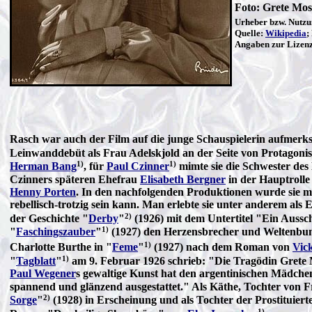
Foto:
Grete Mos
Urheber bzw. Nutzu
Quelle:
Wikipedia
;
Angaben zur Lizenz
Rasch war auch der Film auf die junge Schauspielerin aufmer
Leinwanddebüt als Frau Adelskjold an der Seite von Protagoni
1)
1)
Herman Bang
, für
Paul Czinner
mimte sie die Schwester des 
Czinners späteren Ehefrau
Elisabeth Bergner
in der Hauptroll
Henny Porten
. In den nachfolgenden Produktionen wurde sie me
rebellisch-trotzig sein kann. Man erlebte sie unter anderem al
2)
der Geschichte "
Derby
"
(1926) mit dem Untertitel "Ein Aussch
1)
"
Faschingszauber
"
(1927) den Herzensbrecher und Weltenbum
1)
Charlotte Burthe in "
Feme
"
(1927) nach dem Roman von
Vic
1)
"
Tagblatt
"
am
9. Februar 1926
schrieb: "Die Tragödin Grete 
Paul Wegener
s gewaltige Kunst hat den argentinischen Mädchen
spannend und glänzend ausgestattet." Als Käthe, Tochter von 
2)
Sorge
"
(1928) in Erscheinung und als Tochter der Prostituiert
1)