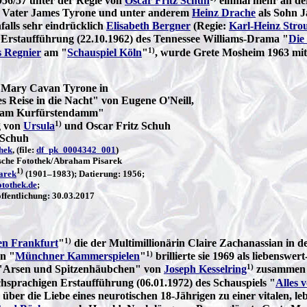
56/57 unter der Regie von
Oscar Fritz Schuh
einmal mehr an de
 Vater James Tyrone und unter anderem
Heinz Drache
als Sohn J
falls sehr eindrücklich
Elisabeth Bergner
(Regie:
Karl-Heinz Stro
 Erstaufführung (22.10.1962) des Tennessee Williams-Drama "
Die
1)
s Regnier
am "
Schauspiel Köln
"
, wurde Grete Mosheim 1963 mi
 Mary Cavan Tyrone in
s Reise in die Nacht" von Eugene O'Neill,
 am Kurfürstendamm"
1)
g von
Ursula
und Oscar Fritz Schuh
 Schuh
hek
, (file:
df_pk_0004342_001
)
che Fotothek/Abraham Pisarek
1)
arek
(1901–1983); Datierung: 1956;
tothek.de
;
fentlichung: 30.03.2017
1)
en Frankfurt
"
die der Multimillionärin Claire Zachanassian in 
1)
en "
Münchner Kammerspielen
"
brillierte sie 1969 als liebensw
1)
"Arsen und Spitzenhäubchen" von
Joseph Kesselring
zusammen
chsprachigen Erstaufführung (06.01.1972) des Schauspiels "
Alles 
über die Liebe eines neurotischen 18-Jährigen zu einer vitalen, l