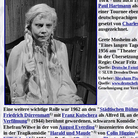
York
und auch 19
Paul Hartmann
als
einer Tournee eben
deutschsprachigen
gesetzt von
Charle
ausgezeichnet.
Grete Mosheim als
"Eines langen Tage
1956 am "Theater
in der Übersetzun
Regie: Oscar Fritz
Quelle:
Deutsche Fotot
© SLUB Dresden/Deuts
Urheber:
Abraham Pis
Quelle:
www.deutschefo
Genehmigung zur Veröf
Eine weitere wichtige Rolle war 1962 an den "
Städtischen Bühn
1)
Friedrich Dürrenmatt
mit
Franz Kutschera
als Alfred Ill, an d
1)
Verfilmung
(1944) berühmt gewordenen, schwarzen Komödie 
1)
Ehefrau/Witwe in der von
August Everding
inszenierten deuts
3)
1)
in der Tragikomödie "
Harald und Maude
"
von
Colin Higgins
1)
1)