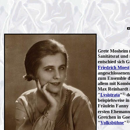
Grete Mosheim (
Sanitätsrat und 
entschied sich G
Friedrich Moest
angeschlossenen
zum Ensemble de
allem mit Komöd
Max Reinhardt 
1)
"
Lysistrata
"
d
beispielsweise i
Fräulein Fanny 
ersten Eheman
Gretchen in Goe
1)
"
Volksbühne
"