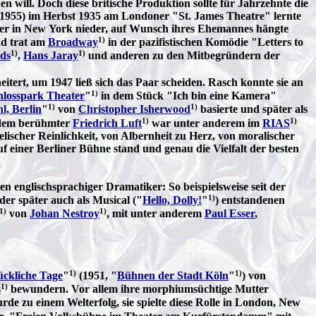
en will. Doch diese britische Produktion sollte für Jahrzehnte die
 1955) im Herbst 1935 am Londoner "St. James Theatre" lernte
päter in New York nieder, auf Wunsch ihres Ehemannes hängte
1)
nd trat am
Broadway
in der pazifistischen Komödie "Letters to
1)
1)
ds
,
Hans Jaray
und anderen zu den Mitbegründern der
ert, um 1947 ließ sich das Paar scheiden. Rasch konnte sie an
1)
hlosspark Theater
"
in dem Stück "Ich bin eine Kamera"
1)
1)
l, Berlin
"
von
Christopher Isherwood
basierte und später als
1)
1)
n dem berühmter
Friedrich Luft
war unter anderem im
RIAS
elischer Reinlichkeit, von Albernheit zu Herz, von moralischer
uf einer Berliner Bühne stand und genau die Vielfalt der besten
 englischsprachiger Dramatiker: So beispielsweise seit der
1)
n der später auch als Musical ("
Hello, Dolly!
"
) entstandenen
1)
1)
von
Johan Nestroy
, mit unter anderem
Paul Esser
,
1)
1)
ückliche Tage
"
(1951, "
Bühnen der Stadt Köln
"
) von
1)
s
bewundern. Vor allem ihre morphiumsüchtige Mutter
de zu einem Welterfolg, sie spielte diese Rolle in London, New