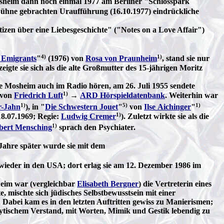
osheim dann noch einmal 1977 am Berliner "Schlosspark
e Bühne gebrachten Uraufführung (16.10.1977) eindrückliche
tizen über eine Liebesgeschichte" ("Notes on a Love Affair")
4)
1)
 Emigrants
"
(1976) von
Rosa von Praunheim
, stand sie nur
zeigte sie sich als die alte Großmutter des 15-jährigen Moritz
te Mosheim auch im Radio hören, am 26. Juli 1955 sendete
1)
 von
Friedrich Luft
→
ARD Hörspieldatenbank
. Weiterhin war
1)
5)
1)
r-Jahn
), in "
Die Schwestern Jouet
"
von
Ilse Aichinger
"
1)
8.07.1969; Regie:
Ludwig Cremer
). Zuletzt wirkte sie als die
1)
bert Mensching
sprach den Psychiater.
Jahre später wurde sie mit dem
 wieder in den USA; dort erlag sie am 12. Dezember 1986 im
heim war (vergleichbar
Elisabeth Bergner
) die Vertreterin eines
 mischte sich jüdisches Selbstbewusstsein mit einer
Dabei kam es in den letzten Auftritten gewiss zu Manierismen;
nalytischem Verstand, mit Worten, Mimik und Gestik lebendig zu