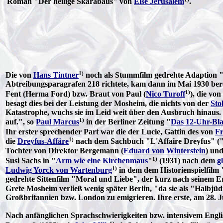
Roman "Der heilige Skarabäus" von
Else Jerusalem
.
1)
Die von
Hans Tintner
noch als Stummfilm gedrehte Adaption 
Abtreibungsparagrafen 218 richtete, kam dann im Mai 1930 berei
1)
Fent (Herma Ford) bzw. Braut von Paul (
Nico Turoff
), die vo
besagt dies bei der Leistung der Mosheim, die nichts von der
Sto
Katastrophe, wuchs sie im Leid weit über den Ausbruch hinaus. 
1)
auf.", so
Paul Marcus
in der Berliner Zeitung "
Das 12-Uhr-Bla
Ihr erster sprechender Part war die der Lucie, Gattin des von
Fr
1)
die
Dreyfus-Affäre
nach dem Sachbuch "L'Affaire Dreyfus" ("De
Tochter von Direktor Bergemann (
Eduard von Winterstein
) und
1)
Susi Sachs in "
Arm wie eine Kirchenmaus
"
(1931) nach dem
g
1)
Ludwig Yorck von Wartenburg
in dem dem Historienspielfilm 
gedrehte Sittenfilm "Moral und Liebe", der kurz nach seinem E
Grete Mosheim verließ wenig später Berlin, "da sie als "Halbjüd
Großbritannien bzw. London zu emigrieren. Ihre erste, am 28. 
Nach anfänglichen Sprachschwierigkeiten bzw. intensivem Engli