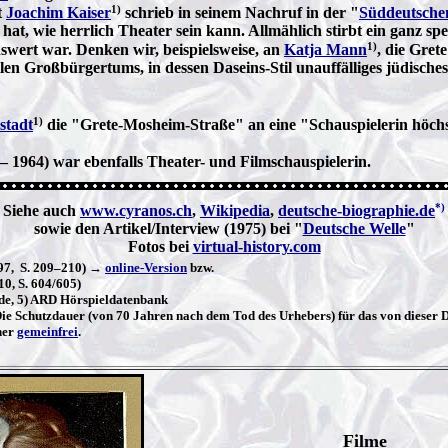
1)
t
Joachim Kaiser
schrieb in seinem Nachruf in der "
Süddeutsche
gt hat, wie herrlich Theater sein kann. Allmählich stirbt ein gan
1)
nswert war. Denken wir, beispielsweise, an
Katja Mann
, die Gret
rellen Großbürgertums, in dessen Daseins-Stil unauffälliges jüdisc
1)
stadt
die "Grete-Mosheim-Straße" an eine "Schauspielerin höchs
– 1964) war ebenfalls Theater- und Filmschauspielerin.
*)
Siehe auch
www.cyranos.ch
,
Wikipedia
,
deutsche-biographie.de
sowie den Artikel/Interview (1975) bei "
Deutsche Welle
"
Fotos bei
virtual-history.com
997, S. 209–210) →
online-Version
bzw.
0, S. 604/605)
t.de, 5) ARD Hörspieldatenbank
 Die Schutzdauer (von 70 Jahren nach dem Tod des Urhebers) für das von dieser D
her
gemeinfrei
.
Filme