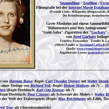
Stummfilme
/
Tonfilme
/
Fern
Filmografie bei der
Internet Movie Databas
(Fremde Links: Wikipedia, filmportal.de, th
Die Krimihomepage, fernsehserie
Grete Mosheim auf einem Sammelbild 
"Bühnenstars und ihre Autogramme",
"Gold-Saba"-Zigaretten der "
Garbaty
"-
von
Josef Garbáty
beilage
Urheber: Fotoatelier "Zander & La
(Albert Zander u.
Siegmund Labisch
(1
Quelle:
www.virtual-history.co
Angaben zur Lizenz (
gemeinfrei
) si
n von
Herman Bang
; Regie:
Carl Theodor Dreyer
; mit
Walter Slezak
 einer Vorlage von
Richard Voß
; Regie:
Holger-Madsen
; als ?
) →
I
hen
(
Regie/Drehbuch:
Karl Otto Krause
; als ?
)
Regie/Drehbuch:
Paul Czinner
; als Schwester des Malers =
Walter Ri
s der Welt des Trabersports (
Regie:
Max Reichmann
; als Edith, T
red Noa
; als Obersekundanerin
)