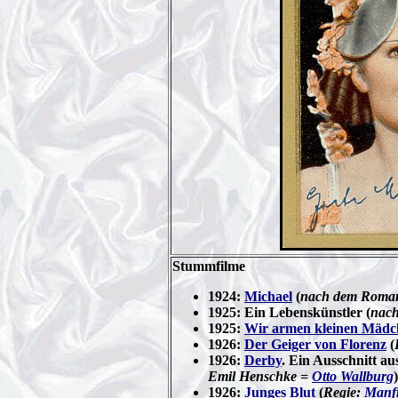
Stummfilme
1924:
Michael
(
nach dem Roma
1925: Ein Lebenskünstler
(
nach
1925:
Wir armen kleinen Mädc
1926:
Der Geiger von Florenz
(
1926:
Derby
. Ein Ausschnitt au
Emil Henschke =
Otto Wallburg
)
1926:
Junges Blut
(
Regie:
Manf