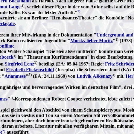
erd Böckmann
als Harold. Nach längerer Pause glänzte Grete M
1)
mut Lange
, verlieh dieser Figur in der vom Autor selbst auf di
*)
e Kälte. Es war ihr letzter Auftritt."
 inszenierte sie am Berliner "Renaissance-Theater" die Komödie "No
rlag.de
.
derem ihrer Mitwirkung in der Dokumentation "
Underground and
1)
rk Bohm realisierten Jugendfilm "
Moritz, lieber Moritz
"
(1978) 
onfilme
.
nton Wilder-Schauspiel "Die Heiratsvermittlerin" konnte man Gre
1)
inboeck
im "Theater am Kurfürstendamm" in einer Bearbeitung
1)
on
Siegfried Lenz
beteiligt (EA: 05.04.1967; Regie:
Fritz Schröde
und
Elisabeth Flickenschildt
(Josepha) die Schwestern Jouet (EA: 1
5)
1)
k "
Anamnese
"
(EA: 24,11,1969) von
Ludvík Aškenazy
mit,
Her
angjähriges und hervorragendes Wirken im deutschen Film", drei 
1)
imes
"
-Korrespondenten Robert Cooper verheiratet, lebte zuletzt
uspiel gleichwohl den Abschied von einem Schauspielertypus. Mos
 das sie in Gestus und Ton zu einem Mosheim-Stil vervollkommnete,
rbundenen, aber doch immer ironisch gebrochenen Realitätsnahe. 
t daran arbeitete, Literatur mit allen verfügbaren Mitteln, mit a
*)
de
ausgeführt.