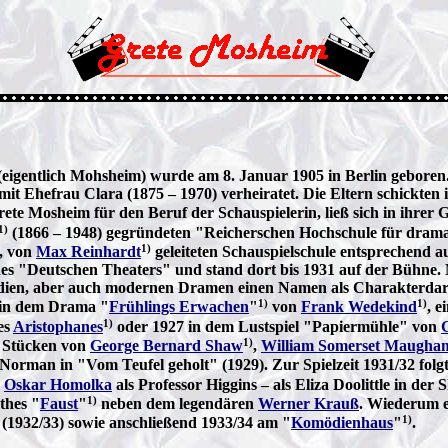
eigentlich Mohsheim) wurde am 8. Januar 1905 in Berlin geboren
mit Ehefrau Clara (1875 – 1970) verheiratet. Die Eltern schickten
rete Mosheim für den Beruf der Schauspielerin, ließ sich in ihrer
1)
(1866 – 1948) gegründeten "Reicherschen Hochschule für drama
1)
, von
Max Reinhardt
geleiteten Schauspielschule entsprechend au
s "Deutschen Theaters" und stand dort bis 1931 auf der Bühne. N
ien, aber auch modernen Dramen einen Namen als Charakterdarstel
1)
1)
in dem Drama "
Frühlings Erwachen
"
von
Frank Wedekind
, e
1)
es
Aristophanes
oder 1927 in dem Lustspiel "Papiermühle" von
1)
n Stücken von
George Bernard Shaw
,
William Somerset Maugha
Norman in "Vom Teufel geholt" (1929). Zur Spielzeit 1931/32 folgt
n
Oskar Homolka
als Professor Higgins – als Eliza Doolittle in de
1)
thes "
Faust
"
neben dem legendären
Werner Krauß
. Wiederum e
1)
(1932/33) sowie anschließend 1933/34 am "
Komödienhaus
"
.