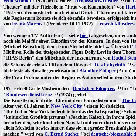
Willi Schmidt
1974 am Berliner "
Renaissance-Theater
"
mit
G
Theater" mit der Titelrolle in "Frau von Kauenhofen" von
Hart
"Präsenz, demonstrierte noch einmal Grazie, Charme und klirrend
Als Regisseurin konnte sie sich ebenfalls beweisen, erfolgreich
1)
von
Frank Marcus
(Premiere: 10.11.1972) →
rowohlt-theaterve
Von wenigen TV-Auftritten (→ siehe
hier
) abgesehen, unter an
noch ein Mal für einen Kinofilm vor der Kamera: In dem von Ha
(Michael Kebschull), den sie um Sterbehilfe bittet → Übersicht
T
Mit ihrer Rolle der titelgebenden Figur Dolly Levi in dem Thor
"RIAS Berlin" den Mitschnitt der Inszenierung von
Rudolf Ste
5)
die Schauspielerin als Elfi an dem Hörspiel "
Das Labyrinth
"
v
bildete sie als Rosalie gemeinsam mit
Blandine Ebinger
(Anna) 
alte Frau Drobná unter der Regie des Autors selbst in dem Stüc
1)
1971 erhielt Grete Mosheim den "
Deutschen Filmpreis
"
für "l
1)
"
Bundesverdienstkreuz
"
(1974) geehrt.
Die Künstlerin, in dritter Ehe mit dem Journalisten und "
The T
1)
Alter von 81 Jahren in
New York City
einem Krebsleiden.
"Ihr Tod in New York bedeutete für das deutschsprachige Scha
"kulturellen Großbürgertums" (Joachim Kaiser). In ihrem Spiel,
berückenden, sehr kindlichen Naivität und einer durchaus erdve
allein Mosheim bewies immer, dass sie mit großer Ernsthaftigkei
1)
machen." wird von
C. Bernd Sucher
bei
deutsche-biographie.