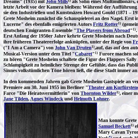
1)
Dreams" (1935) mit
John Mills
als Sohn eines Multimillionärs, 
letzte Arbeit vor der Kamera bleiben: Während der Aufführung
sie den Industriellen und Kunstmäzen Howard Gould (1871 – 1959
Grete Mosheim zunächst die Schauspielerei an den Nagel. Erst
1)
Lucerne" des ebenfalls emigrierten Autors
Fritz Rotter
(gemei
1)
deutschen Emigranten-Ensemble "
The Players from Abroad
"
.
Erst Anfang der 1950er Jahre kehrte Grete Mosheim nach Deutsc
ihre früheren Theatererfolge anknüpfen, unter der Regie von
Fr
1)
("I Am a Camera") von
John Van Druten
,auf, das auf den a
1)
Musical-Version unter dem Titel "
Cabaret
"
Furore machen sol
zu hören "Grete Mosheim schaltete die Figur des Flappers Sally B
Schlampigkeit zu heimlicher Strenge der Gefühle, dass das Publik
Sinnes volkstümlichen Töne hören ließ, die diese Stadt immer a
In den kommenden Jahren gab Grete Mosheim Gastspiele an versc
Premiere am 30. Juni 1955 im Berliner "
Theater am Kurfürste
1)
Farce "Die Heiratsvermittlerin" von
Thornton Wilder
, einer 
Jane Tilden
,
Agnes Windeck
und
Helmuth Lohner
.
Man konnte Grete M
1)
Samuel Beckett
e
Mary Cavan Tyrone
*)