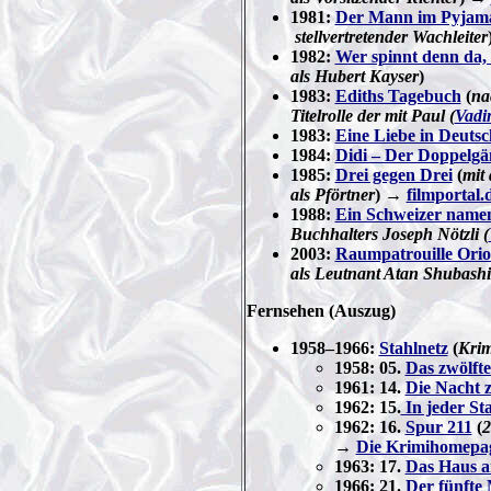
1981:
Der Mann im Pyjam
stellvertretender Wachleiter
1982:
Wer spinnt denn da,
als Hubert Kayser
)
1983:
Ediths Tagebuch
(
na
Titelrolle der mit Paul (
Vadi
1983:
Eine Liebe in Deuts
1984:
Didi – Der Doppelgä
1985:
Drei gegen Drei
(
mit 
als Pförtner
) →
filmportal.
1988:
Ein Schweizer namen
Buchhalters Joseph Nötzli (
2003:
Raumpatrouille Orio
als
Leutnant Atan Shubashi
Fernsehen
(Auszug)
1958–1966:
Stahlnetz
(
Krim
1958: 05.
Das zwölft
1961: 14.
Die Nacht 
1962: 15.
In jeder St
1962: 16.
Spur 211
(
2
→
Die Krimihomepa
1963: 17.
Das Haus a
1966: 21.
Der fünfte