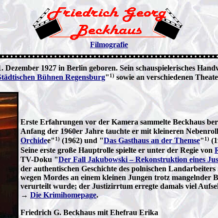
Filmografie
 Dezember 1927 in Berlin geboren. Sein schauspielerisches Handw
1)
Städtischen Bühnen Regensburg
"
sowie an verschiedenen Theate
Erste Erfahrungen vor der Kamera sammelte Beckhaus berei
Anfang der 1960er Jahre tauchte er mit kleineren Nebenrol
1)
1)
Orchide
e"
(1962) und "
Das Gasthaus an der Themse
"
(1
Seine erste große Hauptrolle spielte er unter der Regie von
TV-Doku "
Der Fall Jakubowski – Rekonstruktion eines Jus
der authentischen Geschichte des polnischen Landarbeiter
wegen Mordes an einem kleinen Jungen trotz mangelnder Be
verurteilt wurde; der Justizirrtum erregte damals viel Aufs
→
Die Krimihomepage
.
Friedrich G. Beckhaus mit Ehefrau Erika