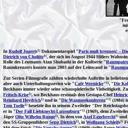
"Fre
mi
e
1)
In
Rudolf Jugert
s
Dokumentarspiel "
Paris muß brennen! – Die
1)
Dietrich von Choltitz
, der sich im August 1944 Hitlers Wahnsin
Rolle des Leutnants Atan Shubashi in der Kultserie "
Raumpatrou
Raumkreuzers konnte man 2003 auf der Leinwand in "
Raumpatr
Zur Serien-Filmografie zählten wiederholte Auftritte in beliebte
1)
aber auch Unterhaltungsserien wie "
Café Wernicke
"
, "
Die Ko
Beckhaus immer wieder seine schauspielerische Vielseitigkeit. 
1)
Fritsch-Krise
, wo Beckhaus erstmals den Gestapo-Chef
Heinri
1)
1)
Reinhard Heydrich
und in "
Die Wannseekonferenz
"
(1984) ü
1)
Tom Toelle
besetzte ihn in seinem Zweiteiler "Der Reichstags
1)
er in "
Der Fall Liebknecht-Luxemburg
"
(1969), dem Zweiteil
1)
1)
Jäger
Otto Wilhelm Runge
. In dem von
Axel Eggebrecht
un
1)
1)
den SS-Gruppenführer
Sepp Dietrich
, in
Wolfgang Schleif
s
Fü
3)
Mit dem Stück "
Die Verschwörung
"
(1969) stellte Autor
Walte