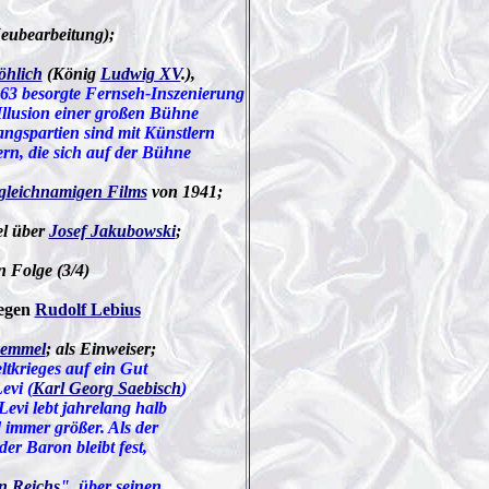
eubearbeitung);
öhlich
(König
Ludwig XV
.),
963 besorgte Fernseh-Inszenierung
 Illusion einer großen Bühne
sangspartien sind mit Künstlern
ern, die sich auf der Bühne
gleichnamigen Films
von 1941;
el über
Josef Jakubowski
;
en Folge (3/4)
egen
Rudolf Lebius
Lemmel
; als Einweiser;
ltkrieges auf ein Gut
evi (
Karl Georg Saebisch
)
Levi lebt jahrelang halb
d immer größer. Als der
er Baron bleibt fest,
en Reichs
", über seinen