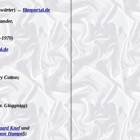
swärter
)
→
filmportal.de
rander,
–1979)
l.de
y Cotton;
Dr. Gloggnigg
)
gard Knef
und
ann Hampel
);