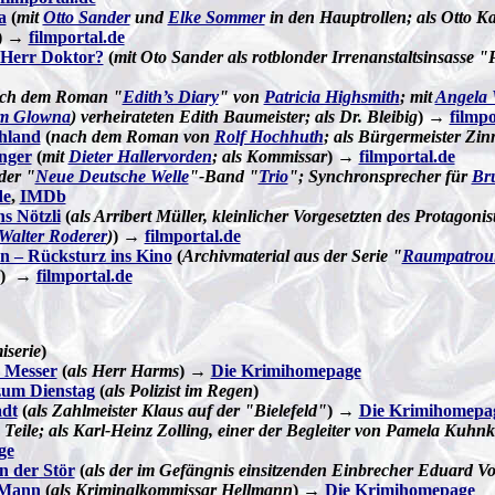
a
(
mit
Otto Sander
und
Elke Sommer
in den Hauptrollen; als Otto Ka
) →
filmportal.de
 Herr Doktor?
(
mit Oto Sander als rotblonder Irrenanstaltsinsasse "P
ch dem Roman "
Edith’s Diary
" von
Patricia Highsmith
; mit
Angela 
m Glowna
) verheirateten Edith Baumeister; als Dr. Bleibig
)
→
filmpo
chland
(
nach dem Roman von
Rolf Hochhuth
; als Bürgermeister Zi
nger
(
mit
Dieter Hallervorden
; als Kommissar
) →
filmportal.de
der "
Neue Deutsche Welle
"-Band "
Trio
"; Synchronsprecher für
Br
de
,
IMDb
s Nötzli
(
als Arribert Müller, kleinlicher Vorgesetzten des Protagonis
Walter Roderer
)
) →
filmportal.de
n – Rücksturz ins Kino
(
Archivmaterial aus der Serie "
Raumpatroui
) →
filmportal.de
iserie
)
e Messer
(
als Herr Harms
) →
Die Krimihomepage
zum Dienstag
(
als Polizist im Regen
)
adt
(
als Zahlmeister Klaus auf der "Bielefeld"
) →
Die Krimihomepa
 Teile; als Karl-Heinz Zolling, einer der Begleiter von Pamela Kuhnk
ge
n der Stör
(
als der im Gefängnis einsitzenden Einbrecher Eduard Vo
 Mann
(
als Kriminalkommissar Hellmann
) →
Die Krimihomepage