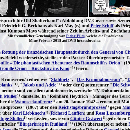
ispruch für Old Shatterhand": Abbildung DV-Cover sowie Szene
t Friedrich G. Beckhaus als Karl May (r.) und
Peter Schiff
als Prie
inst Kumpan Mays während seiner Zeit im Arbeits- und Zuchthau
Mit freundlicher Genehmigung von
Pidax-Film
, welche die Produktion
Mitte Februar 2018 auf DVD herausbrachte.
 Rettung der französischen Hauptstadt durch den General von Cho
ns-Befehl wiedersetzte, stellte er den Pariser Oberbürgermeister T
ille – Die phantastischen Abenteuer des Raumschiffes Orion
" (1
1)
ouille Orion – Rücksturz ins Kino
"
feiern.
n Krimiserien/-reihen wie "
Stahlnetz
", "
Das Kriminalmuseum
", "
D
1)
1)
blanks
"
, "
Jakob und Adele
"
oder der Quotenrenner "
Die Sch
Zu nennen sind vor allem ambitionierte, szenische TV-Dokumentati
1)
ch Müller
darstellte. In "Reinhard Heydrich – Manager des Terro
1)
ber die
Wannseekonferenz
am 20. Januar 1942 – erneut mit Matta
1)
brandprozess" (1967) über den
Reichstagsbrandprozess
gegen
Mar
1)
er über
Karl Liebknecht
(
Richard Lauffen
) und
Rosa Luxemburg
1)
1)
d
Inge Stolten
verfassten, sowie von
Günter Gräwert
gedrehten D
1)
nfteiler "
Bürgerkrieg in Rußland
"
(1967) überzeugte er neben
1)
r Jens
die Hypothese auf, dass der römische Diktator
Caesar
nich