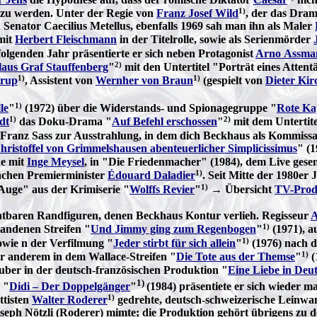
1)
h zu werden. Unter der Regie von
Franz Josef Wild
, der das Dra
 Senator Caecilius Metellus, ebenfalls 1969 sah man ihn als Maler
mit
Herbert Fleischmann
in der Titelrolle, sowie als Serienmörder
folgenden Jahr präsentierte er sich neben Protagonist
Arno Assma
2)
laus Graf Stauffenberg
"
mit den Untertitel "Porträt eines Attent
1)
1)
trup
, Assistent von
Wernher von Braun
(gespielt von
Dieter Kir
1)
le
"
(1972) über die Widerstands- und Spionagegruppe "
Rote Ka
1)
2)
dt
das Doku-Drama "
Auf Befehl erschossen
"
mit dem Untertit
 Franz Sass zur Ausstrahlung, in dem dich Beckhaus als Kommissar 
hristoffel von Grimmelshausen abenteuerlicher Simplicissimus
" (
he mit
Inge Meysel
, in "Die Friedenmacher" (1984), dem Live gese
1)
fachen Premierminister
Édouard Daladier
. Seit Mitte der 1980er
1)
e Auge" aus der Krimiserie "
Wolffs Revier
"
→ Übersicht
TV-Prod
htbaren Randfiguren, denen Beckhaus Kontur verlieh. Regisseur
A
1)
andenen Streifen "
Und Jimmy ging zum Regenbogen
"
(1971), a
1)
owie n der Verfilmung "
Jeder stirbt für sich allein
"
(1976) nach 
1)
er anderem in dem Wallace-Streifen "
Die Tote aus der Themse
"
(
uber in der deutsch-französischen Produktion "
Eine Liebe in Deu
1)
 "
Didi – Der Doppelgänger
"
(1984) präsentiete er sich wieder m
1)
ttisten
Walter Roderer
gedrehte, deutsch-schweizerische Leinw
oseph Nötzli (Roderer) mimte; die Produktion gehört übrigens zu