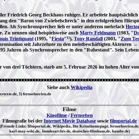
ler Friedrich Georg Beckhaus ruhiger. Er arbeitete hauptsächlich f
lang den "Baron von Zwiebelschreck" in den erfolgreichen Hörspi
len. Als Synchronsprecher lieh er unter anderem mehrfach
Hecto
. Zu nennen sind beispielsweise auch
Marty Feldmann
(1983, "
Do
1)
ouis Trintignant
(1995, "
Fiesta
"
),
Tony Randall
(2003, "
Zum Teuf
hronisation seit Jahrzehnte zu den meistbeschäftigten Akteuren 
n 95 Jahren als Synchronsprecher in den "Ruhestand". Sein Lebe
von drei Töchtern, starb am 5. Februar 2026 im hohen Alter von 9
Siehe auch
Wikipedia
rtexte.de, 5) fernsehserien.de
Filme
Kinofilme
/
Fernsehen
Filmografie bei der
Internet Movie Database
sowie
filmportal.de
(Fremde Links: filmportal.de, Wikipedia, Die Krimihomepage, fernsehserien.de
karl-may-wiki.de, bundesarchiv.de, deutsches-filmhaus.de, bamby.de)