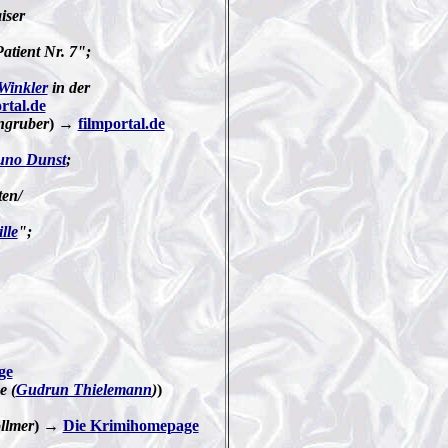
iser
atient Nr. 7";
Winkler
in der
rtal.de
nngruber
) →
filmportal.de
uno Dunst
;
ten/
lle
";
ge
e (
Gudrun Thielemann
)
)
llmer
) →
Die Krimihomepage