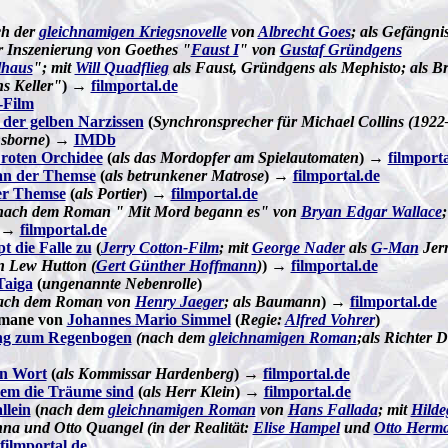
h der
gleichnamigen Kriegsnovelle
von
Albrecht Goes
; als Gefängni
r Inszenierung von Goethes "
Faust I
" von
Gustaf Gründgens
lhaus
"; mit
Will Quadflieg
als Faust, Gründgens als Mephisto; als B
hs Keller"
) →
filmportal.de
-Film
der gelben Narzissen
(
Synchronsprecher für Michael Collins (1922
Osborne
) →
IMDb
 roten Orchidee
(
als das Mordopfer am Spielautomaten
) →
filmporta
an der Themse
(
als betrunkener Matrose
) →
filmportal.de
er Themse
(
als Portier
) →
filmportal.de
nach dem Roman " Mit Mord begann es" von
Bryan Edgar Wallace
;
) →
filmportal.de
 die Falle zu
(
Jerry Cotton-Film
; mit
George Nader
als
G-Man
Jerr
n Lew Hutton (
Gert Günther Hoffmann
)
) →
filmportal.de
Taiga
(
ungenannte Nebenrolle
)
ach dem Roman von
Henry Jaeger
; als Baumann
) →
filmportal.de
omane von
Johannes Mario Simmel
(
Regie:
Alfred Vohrer
)
ng zum Regenbogen
(nach dem
gleichnamigen Roman
;als Richter 
in Wort
(
als Kommissar Hardenberg
) →
filmportal.de
dem die Träume sind
(
als Herr Klein
) →
filmportal.de
llein
(
nach dem
gleichnamigen Roman
von
Hans Fallada
; mit
Hilde
na und Otto Quangel (in der Realität:
Elise Hampel
und
Otto Herm
filmportal.de