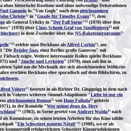
ma ohne historische Kostüme und ohne aufwendige Dekorationen
Paul Gauguin
in "Van Gogh" nach dem
gleichnamigen
1)
1)
John Christie
in "
Gnade für Timothy Evans
"
, dem
2)
nn
als General Uritzky in "
Der Fall Sorge
"
(1970) über den
1)
äters" (1970) über
Claus Schenk Graf von Stauffenberg
mit
1)
chlechner
) in dem Zweiteiler über das
NS-Raketenprogramm
1)
1)
pelle
"
erlebte man Beckhaus als
Alfred Corbin
, am
el "Die
Brüder Sass
, einst Berlins große Ganoven" mit
Fiebach zeigte. Weitere interessante Rollen spielte Beckhaus
1975) und "
Jauche und Levkojen
" (1979), man sah ihn in
ndeten Spiel um die Mechanik der sich abzeichnenden Weltkrise
 Jahre erschien Beckhaus eher sporadisch auf dem Bildschirm, zu
uktionen
.
1)
lfred Vohrer
besetzte in als Richter Dr. Gloggnigg in dem nach
uch in Vohrers weiteren Simmel-Adaptionen "
Liebe ist nur ein
1)
1)
dem
gleichnamigen Roman
von
Hans Fallada
gehörte
1971), in der Komödie "
Wer spinnt denn da, Herr
1)
1)
tschland
"
(1983), in Szene gesetzt von
Andrzej Wajda
nach
al als Kommissar, zu seinen letzten Arbeiten für das Kino zählte
1)
andspaß "
Ein Schweizer namens Nötzli
"
(1988), wo er als
 den kommerziell erfolgreichsten Schweizer Kinoproduktionen