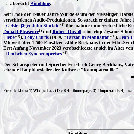
→ Übersicht
Kinofilme
.
Seit Ende der 1980er Jahre Wurde es um den vielseitigen Darstel
verschiedenen Audio-Produktionen. So sprach er einigen Jahre 
1)
"
Geisterjäger John Sinclair
"
übernahm er unterschiedliche Rol
1)
Donald Pleasence
und
Robert Duvall
seine einprägsame Stimme
1)
1)
Liebe
"
),
Tony Curtis
(1989, "
Tarzan in Manhattan
"
),
Jean-L
Mit weit über 1.500 Einsätzen zählte Beckhaus in der Film-Sync
Erst Anfang November 2023 verabschiedete er sich im Alter vo
1)
"
Deutschen Synchronpreises
"
.
Der Schauspieler und Sprecher Friedrich Georg Beckhaus, Vater 
lebende Hauptdarsteller der Kultserie "Raumpatrouille".
Fremde Links: 1) Wikipedia, 2) Die Krimihomepage, 3) filmportal.de, 4) theate
Kinofilme