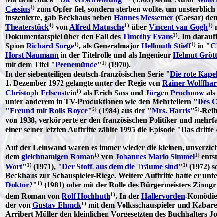
1)
Cassius
zum Opfer fiel, sondern sterben wollte, um unsterblic
inszenierte, gab Beckhaus neben
Hannes Messemer
(Caesar) den
4)
1)
1)
Theaterstück
von
Alfred Matusche
über
Vincent van Gogh
1)
Dokumentarspiel über den Fall des
Timothy Evans
. Im darauf
1)
1)
Spion
Richard Sorge
, als Generalmajor
Hellmuth Stieff
in "
C
Horst Naumann
in der Titelrolle und als Ingenieur
Helmut Gröt
1)
mit dem Titel "
Peenemünde
"
(1970).
In der siebenteiligen deutsch-französischen Serie "
Die rote Kapel
1. Dezember 1972 gelangte unter der Regie von
Rainer Wolffhar
1)
Christoph Felsenstein
als Erich Sass und
Jürgen Prochnow
als
unter anderem in TV-Produktionen wie den Mehrteilern "
Des C
5)
5)
"
Freund mit Rolls Royce
"
(1984) aus der "
Mrs. Harris
"
-Rei
von 1938, verkörperte er den französischen Politiker und mehr
einer seiner letzten Auftritte zählte 1995 die Episode "Das dritt
Auf der Leinwand waren es immer wieder die kleinen, unverzic
1)
1)
dem
gleichnamigen Roman
von
Johannes Mario Simmel
entst
1)
1)
Wort
"
(1971), "
Der Stoff, aus dem die Träume sind
"
(1972) s
Beckhaus zur Schauspieler-Riege. Weitere Auftritte hatte er unt
1)
Doktor?
"
(1981) oder mit der Rolle des Bürgermeisters Zinngr
1)
dem Roman von
Rolf Hochhuth
. In der
Hallervorden
-Komödie
1)
der von
Gustav Ehmck
mit dem Volksschauspieler und Kabare
Arribert Müller den kleinlichen Vorgesetzten des Buchhalters J