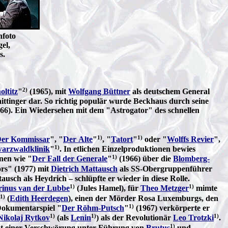
nfoto
gel,
s.
2)
ltitz
"
(1965), mit
Wolfgang Büttner
als deutschem General
aittinger dar. So richtig populär wurde Beckhaus durch seine
966). Ein Wiedersehen mit dem "Astrogator" des schnellen
1)
1)
er Kommissar
", "
Der Alte
"
, "
Tatort
"
oder "
Wolffs Revier
",
1)
warzwaldklinik
"
. In etlichen Einzelproduktionen bewies
1)
onen wie "
Der Fall der Generale
"
(1966) über die
Blomberg-
rs" (1977) mit
Dietrich Mattausch
als SS-Obergruppenführer
usch als Heydrich – schlüpfte er wieder in diese Rolle.
1)
1)
inus van der Lubbe
(Jules Hamel), für
Theo Metzger
mimte
1)
(
Edith Heerdegen
), einen der Mörder Rosa Luxemburgs, den
1)
okumentarspiel "
Der Röhm-Putsch
"
(1967) verkörperte er
1)
1)
1)
Nikolaj Rytkov
(als
Lenin
) als der Revolutionär
Leo Trotzki
.
1)
t einer Verschwörung unter Führung von
Brutus
und