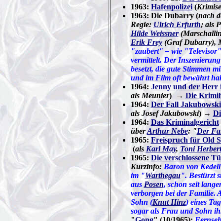
1963:
Hafenpolizei
(
Krimise
1963: Die Dubarry (
nach d
Regie:
Ulrich Erfurth
; als 
Hilde Weissner
(Marschalli
Erik Frey
(Graf Dubarry), 
"zaubert" – wie "Televisor"
vermittelt. Der Inszenierung
besetzt, die gute Stimmen m
und im Film oft bewährt ha
1964:
Jenny und der Herr 
als Meunier
) →
Die Krimi
1964:
Der Fall Jakubowski 
als Josef Jakubowski
) →
Di
1964:
Das Kriminalgericht
über
Arthur Nebe
: "
Der Fa
1965:
Freispruch für Old 
(
als
Karl May
,
Toni Herber
1965:
Die verschlossene Tü
Kurzinfo:
Baron von Kedell
im "
Warthegau
". Bestürzt s
aus
Posen
, schon seit lange
verborgen bei der Familie. 
Sohn (
Knut Hinz
) eines Ta
sogar als Frau und Sohn ih
"
Gong
" (10/1965):
Fernseh