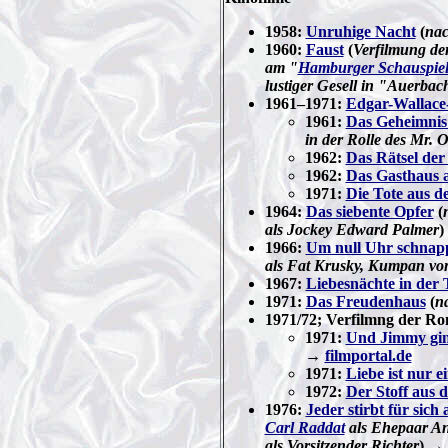
1958:
Unruhige Nacht
(
nac
1960:
Faust
(
Verfilmung de
am "
Hamburger Schauspie
lustiger Gesell in "Auerbac
1961–1971:
Edgar-Wallace
1961:
Das Geheimnis 
in der Rolle des Mr. 
1962:
Das Rätsel der
1962:
Das Gasthaus 
1971:
Die Tote aus d
1964:
Das siebente Opfer
(
als Jockey Edward Palmer
1966:
Um null Uhr schnappt
als Fat Krusky, Kumpan vo
1967:
Liebesnächte in der 
1971:
Das Freudenhaus
(
n
1971/72; Verfilmng der R
1971:
Und Jimmy gi
→
filmportal.de
1971:
Liebe ist nur e
1972:
Der Stoff aus 
1976:
Jeder stirbt für sich a
Carl Raddat
als Ehepaar An
als Vorsitzender Richter
) →