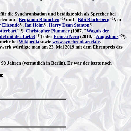
ür die Synchronisation und betätigte sich als Sprecher bei
1)
1)
elen um "
Benjamin Blümchen
"
und "
Bibi Blocksberg
"
, in
1)
1)
1)
r Elizondo
,
Ian Holm
,
Harry Dean Stanton
,
1)
tterbart
"
),
Christopher Plummer
(1987, "
Wagnis der
1)
5)
el mit der Liebe!
"
) oder
Franco Nero
(2010, "
Augustinus
"
).
→ mehr bei
Wikipedia
sowie
www.synchronkartei.de
.
nswerk würdigte man am 23. Mai 2019 mit dem Ehrenpreis des
8 Jahren (vermutlich in Berlin). Er war der letzte noch
,