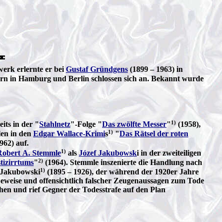
erk erlernte er bei
Gustaf Gründgens
(1899 – 1963) in
rn in Hamburg und Berlin schlossen sich an.
Bekannt wurde
1)
ts in der "
Stahlnetz
"-Folge "
Das zwölfte Messer
"
(1958),
1)
len in den
Edgar Wallace-Krimi
s
"
Das Rätsel der roten
962) auf.
1)
Robert A. Stemmle
als
Józef Jakubowsk
i in der zweiteiligen
2)
tizirrtums
"
(1964). Stemmle inszenierte die Handlung nach
1)
s Jakubowski
(1895 – 1926), der während der 1920er Jahre
weise und offensichtlich falscher Zeugenaussagen zum Tode
ehen und rief Gegner der Todesstrafe auf den Plan