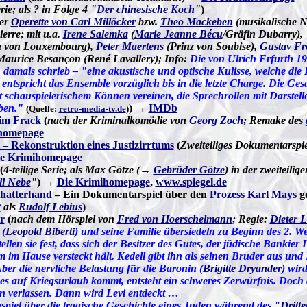
rie; als ? in Folge 4 "
Der chinesische Koch
"
)
er
Operette von Carl Millöcker
bzw.
Theo Mackeben
(musikalische N
Pierre; mit u.a.
Irene Salemka
(
Marie Jeanne Bécu
/Gräfin Dubarry),
n von Louxembourg),
Peter Maertens
(Prinz von Soubise),
Gustav Fr
Maurice Besançon (René Lavallery); Info:
Die von Ulrich Erfurth 1
 damals schrieb – "eine akustische und optische Kulisse, welche die
 entspricht das Ensemble vorzüglich bis in die letzte Charge. Die Ge
it schauspielerischem Können vereinen, die Sprechrollen mit Darstell
ben."
) →
IMDb
(Quelle:
retro-media-tv.de
)
im Frack
(
nach der Kriminalkomödie von
Georg Zoch
; Remake des
homepage
– Rekonstruktion eines Justizirrtums
(
Zweiteiliges Dokumentarspi
e Krimihomepage
(
4-teilige Serie; als Max Götze (→
Gebrüder Götze
) in der zweiteilig
ll Nebe
"
) →
Die Krimihomepage
,
www.spiegel.de
Shatterhand
– Ein Dokumentarspiel über den
Prozess Karl Mays
g
t
als
Rudolf Lebius
)
r
(
nach dem Hörspiel von
Fred von Hoerschelmann
; Regie:
Dieter 
 (
Leopold Biberti
) und seine Familie übersiedeln zu Beginn des 2. We
tellen sie fest, dass sich der Besitzer des Gutes, der jüdische Bankier L
m im Hause versteckt hält. Kedell gibt ihn als seinen Bruder aus und 
Aber die nervliche Belastung für die Baronin (
Brigitte Dryander
) wir
ges auf Kriegsurlaub kommt, entsteht ein schweres Zerwürfnis. Doch d
n verlassen. Dann wird Levi entdeckt …
spiel über die tragische Geschichte eines Juden während des "
Dritt