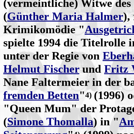
(vermeintliche) Witwe de
(
Günther Maria Halmer
),
Krimikomödie "
Ausgetric
spielte 1994 die Titelrolle
unter der Regie von
Eberha
Helmut Fischer
und
Fritz
Nane Faltermeier in der b
fremden Betten
"
(1996) 
4)
"Queen Mum" der Protago
(
Simone Thomalla
) in "
Am