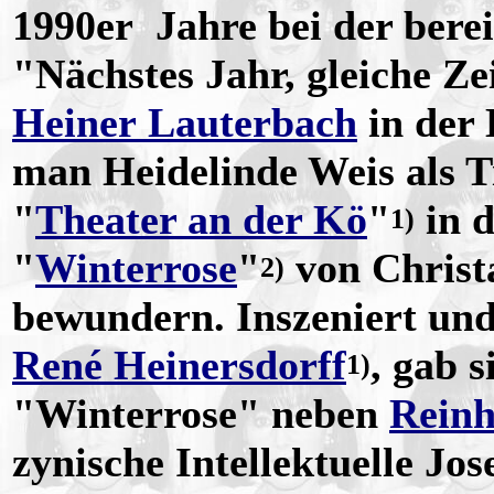
1990er Jahre bei der bere
"Nächstes Jahr, gleiche Z
Heiner Lauterbach
in der 
man Heidelinde Weis als T
"
Theater an der Kö
"
in 
1)
"
Winterrose
"
von Christ
2)
bewundern. Inszeniert und
René Heinersdorff
, gab s
1)
"Winterrose" neben
Reinh
zynische Intellektuelle Jo