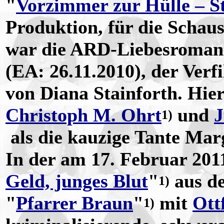
"
Vorzimmer zur Hülle – S
Produktion, für die Schau
war die ARD-Liebesroman
(EA: 26.11.2010), der Ver
von Diana Stainforth. Hier
Christoph M. Ohrt
und
J
1)
als die kauzige Tante Mar
In der am 17. Februar 201
Geld, junges Blut
"
aus d
1)
"
Pfarrer Braun
"
mit
Ott
1)