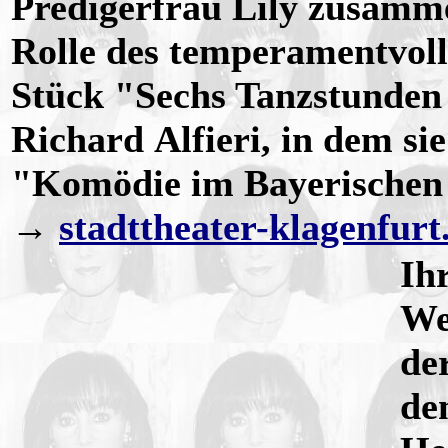
Predigerfrau Lily zusam
Rolle des temperamentvoll
Stück "Sechs Tanzstunden
Richard Alfieri, in dem si
"Komödie im Bayerischen H
→
stadttheater-klagenfurt
Ih
Wei
de
de