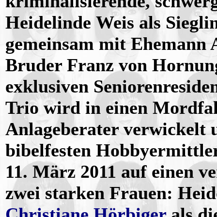
kriminalisierende, schwe
Heidelinde Weis als Siegli
gemeinsam mit Ehemann A
Bruder Franz von Hornun
exklusiven Seniorenresiden
Trio wird in einen Mordfal
Anlageberater verwickelt u
bibelfesten Hobbyermittle
11. März 2011 auf einen v
zwei starken Frauen: Heid
Christiane Hörbiger
als d