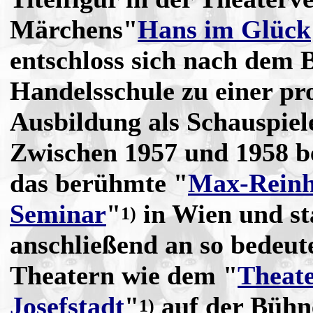
Märchens"
Hans im Glück
entschloss sich nach dem 
Handelsschule zu einer pro
Ausbildung als Schauspiel
Zwischen 1957 und 1958 be
das berühmte "
Max-Reinh
Seminar
"
in Wien und s
1)
anschließend an so bedeu
Theatern wie dem "
Theate
Josefstadt
"
auf der Bühn
1)