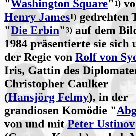
"
Washington Square
"
vo
1)
Henry James
gedrehten 
1)
"
Die Erbin
"
auf dem Bil
3)
1984 präsentierte sie sich 
der Regie von
Rolf von S
Iris, Gattin des Diplomate
Christopher Caulker
(
Hansjörg Felmy
), in der
grandiosen Komödie "
Abg
von und mit
Peter Ustinov