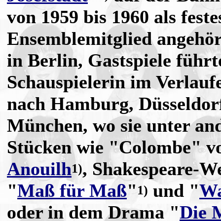
von 1959 bis 1960 als feste
Ensemblemitglied angehörte
in Berlin, Gastspiele führt
Schauspielerin im Verlauf
nach Hamburg, Düsseldor
München, wo sie unter an
Stücken wie "Colombe" 
Anouilh
, Shakespeare-W
1)
"
Maß für Maß
"
und "
Wa
1)
oder in dem Drama "
Die 