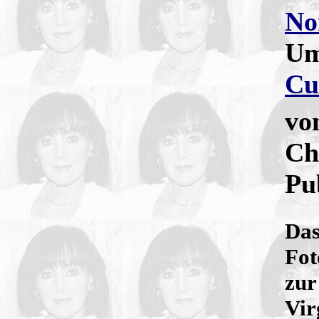
No
Um
Cu
vo
Ch
Pu
Das
Fot
zur
Vir