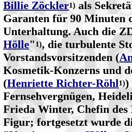
Billie Zöckler
als Sekretä
1)
Garanten für 90 Minuten 
Unterhaltung. Auch die 
Hölle
"
, die turbulente S
1)
Vorstandsvorsitzenden (
An
Kosmetik-Konzerns und de
(
Henriette Richter-Röhl
)
1)
Fernsehvergnügen, Heidel
Frieda Winter, Chefin des
Figur; fortgesetzt wurde d