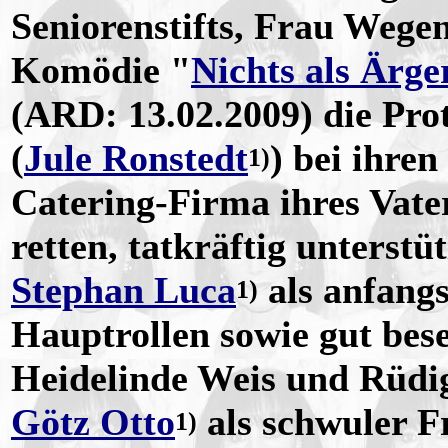
Seniorenstifts, Frau Wegen
Komödie "
Nichts als Ärg
(ARD: 13.02.2009) die Pro
(
Jule Ronstedt
) bei ihre
1)
Catering-Firma ihres Vate
retten, tatkräftig unterstü
Stephan Luca
als anfangs
1)
Hauptrollen sowie gut bes
Heidelinde Weis und Rüdi
Götz Otto
als schwuler F
1)