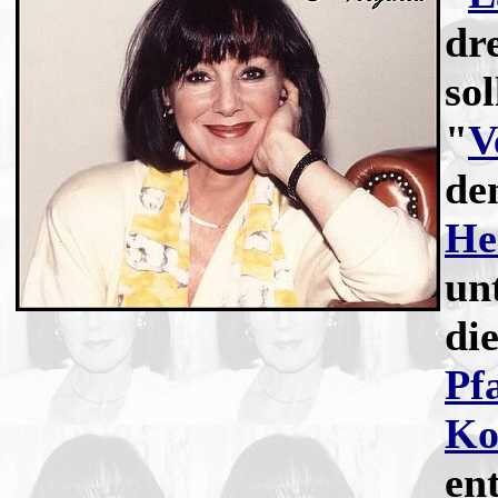
dr
so
"
V
de
He
un
die
Pf
Ko
en