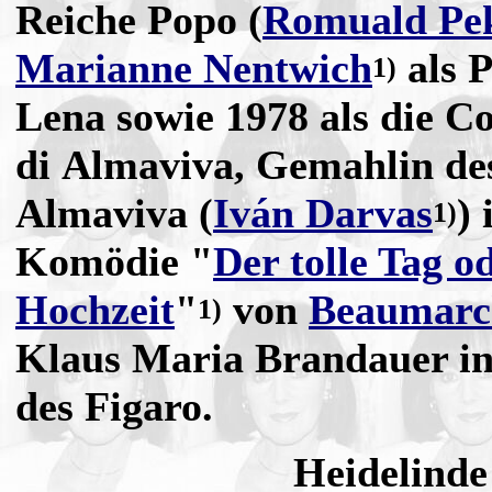
Reiche Popo (
Romuald Pe
Marianne Nentwich
als P
1)
Lena sowie 1978 als die C
di Almaviva, Gemahlin de
Almaviva (
Iván Darvas
) 
1)
Komödie "
Der tolle Tag o
Hochzeit
"
von
Beaumarc
1)
Klaus Maria Brandauer in 
des Figaro.
Heidelinde