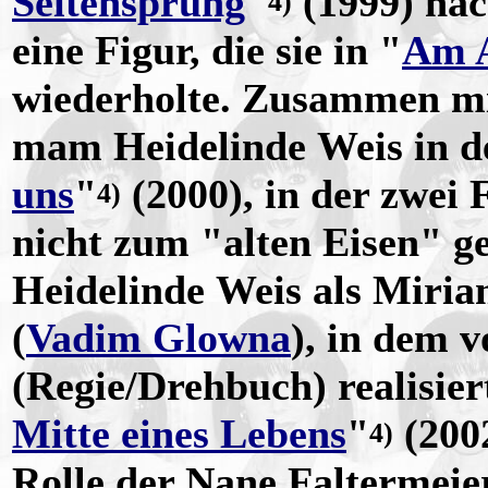
Seitensprung
"
(1999) na
4)
eine Figur, die sie in "
Am A
wiederholte. Zusammen m
mam Heidelinde Weis in de
uns
"
(2000), in der zwei 
4)
nicht zum "alten Eisen" ge
Heidelinde Weis als Miria
(
Vadim Glowna
), in dem 
(Regie/Drehbuch) realisier
Mitte eines Lebens
"
(2002
4)
Rolle der Nane Faltermeie