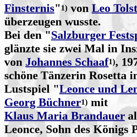
Finsternis
"
von
Leo Tolst
1)
überzeugen wusste.
Bei den "
Salzburger Fests
glänzte sie zwei Mal in In
von
Johannes Schaaf
, 19
1)
schöne Tänzerin Rosetta 
Lustspiel "
Leonce und Le
Georg Büchner
mit
1)
Klaus Maria Brandauer
al
Leonce, Sohn des Königs 