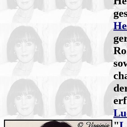
He
ge
He
ge
Ro
so
ch
der
er
Lu
"
L