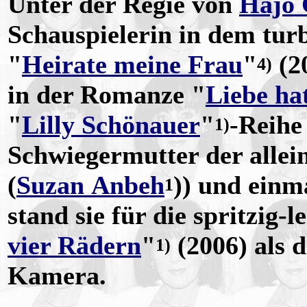
Unter der Regie von
Hajo 
Schauspielerin in dem tur
"
Heirate meine Frau
"
(2
4)
in der Romanze "
Liebe ha
"
Lilly Schönauer
"
-Reihe
1)
Schwiegermutter der allei
(
Suzan Anbeh
)) und ein
1
stand sie für die spritzig-
vier Rädern
"
(2006) als 
1)
Kamera.