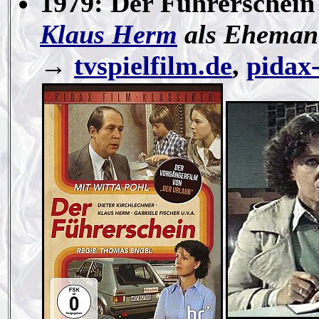
1979: Der Führerschein 
Klaus Herm
als Ehema
→
tvspielfilm.de
,
pidax-