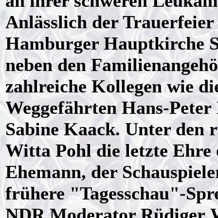
an ihrer schweren Leukäm
Anlässlich der Trauerfeier
Hamburger Hauptkirche St
neben den Familienangehö
zahlreiche Kollegen wie 
Weggefährten Hans-Peter 
Sabine Kaack. Unter den r
Witta Pohl die letzte Ehre
Ehemann, der Schauspieler
frühere "Tagesschau"-Spr
NDR Moderator Rüdiger 