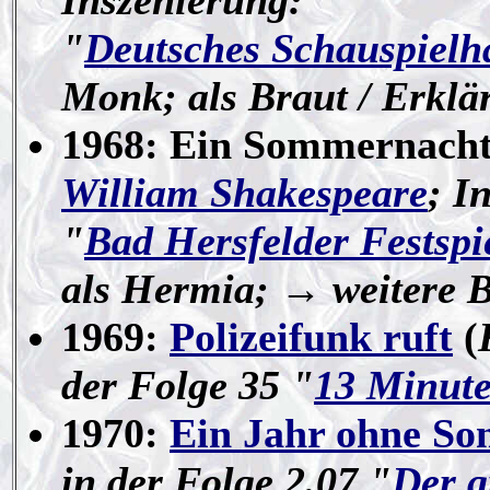
Inszenierung:
"
Deutsches Schauspielh
Monk; als Braut / Erklä
1968: Ein Sommernacht
William Shakespeare
; I
"
Bad Hersfelder Festspi
als Hermia; → weitere 
1969:
Polizeifunk ruft
(
der Folge 35 "
13 Minut
1970:
Ein Jahr ohne So
in der Folge 2.07 "
Der g