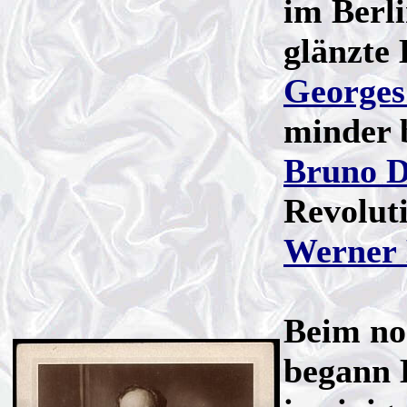
im Berl
glänzte 
Georges
minder b
Bruno D
Revolut
Werner
Beim no
begann 