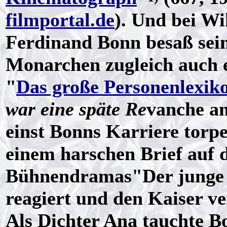
filmportal.de
). Und bei W
Ferdinand Bonn besaß sein
Monarchen zugleich auch e
"
Das große Personenlexik
war eine späte Re
vanche an
einst Bonns Karriere torp
einem harschen Brief auf d
Bühnendramas"Der junge F
reagiert und den Kaiser ve
Als Dichter Ana tauchte B