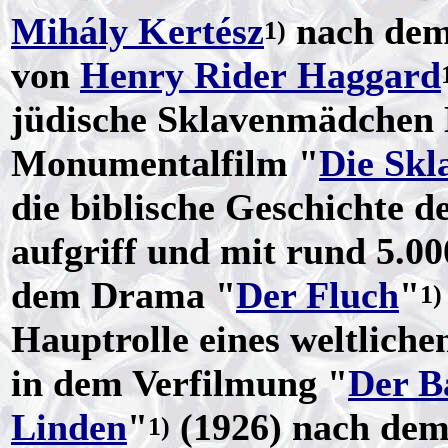
Mihály Kertész
nach dem
1)
von
Henry Rider Haggard
jüdische Sklavenmädchen M
Monumentalfilm "
Die Skl
die biblische Geschichte d
aufgriff und mit rund 5.00
dem Drama "
Der Fluch
"
1)
Hauptrolle eines weltliche
in dem Verfilmung "
Der B
Linden
"
(1926) nach dem
1)