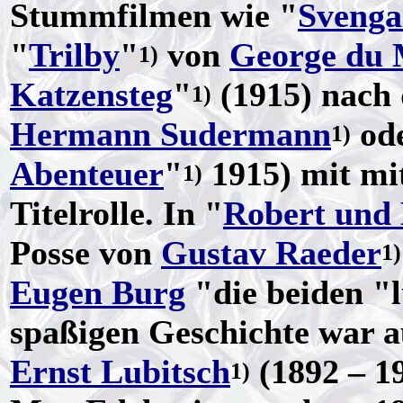
Stummfilmen wie "
Svenga
"
Trilby
"
von
George du 
1)
Katzensteg
"
(1915) nach
1)
Hermann Sudermann
ode
1)
Abenteuer
"
1915) mit mi
1)
Titelrolle. In "
Robert und
Posse von
Gustav Raeder
1)
Eugen Burg
"die beiden "l
spaßigen Geschichte war 
Ernst Lubitsch
(1892 – 1
1)