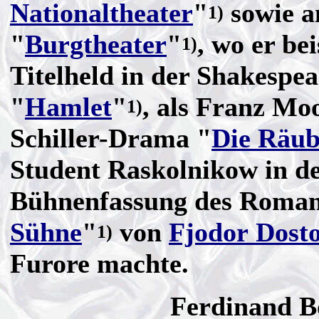
Nationaltheater
"
sowie 
1)
"
Burgtheater
"
, wo er bei
1)
Titelheld in der Shakespe
"
Hamlet
"
, als Franz Mo
1)
Schiller-Drama "
Die Räub
Student Raskolnikow in d
Bühnenfassung des Roman
Sühne
"
von
Fjodor Dost
1)
Furore machte.
Ferdinand B