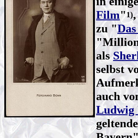
in einig
Film
"
1)
zu "
Das
"Millio
als
Sher
selbst v
Aufmerk
auch vo
Ludwig 
geltende
Bayern"