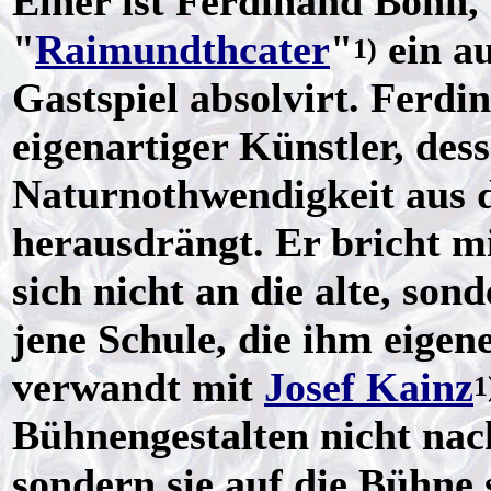
Einer ist Ferdinand Bonn,
"
Raimundthcater
"
ein a
1)
Gastspiel absolvirt. Ferdin
eigenartiger Künstler, des
Naturnothwendigkeit aus 
herausdrängt. Er bricht mi
sich nicht an die alte, sond
jene Schule, die ihm eigen
verwandt mit
Josef Kainz
1
Bühnengestalten nicht nac
sondern sie auf die Bühne s