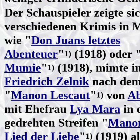
Der Schauspieler zeigte si
verschiedenen Krimis in
wie "
Don Juans letztes
Abenteuer
"
(1918) oder 
1)
Mumie
"
(1918), mimte i
1)
Friedrich Zelnik
nach de
"
Manon Lescaut
"
von
Ab
1)
mit Ehefrau
Lya Mara
in d
gedrehten Streifen "
Manon
Lied der Liebe
"
(1919) a
1)