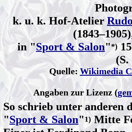
Photog
k. u. k. Hof-Atelier
Rudo
(1843–1905),
in "
Sport & Salon
"
15
*)
(S.
Quelle:
Wikimedia 
Angaben zur Lizenz (
gem
So schrieb unter anderen d
"
Sport & Salon
"
Mitte F
1)