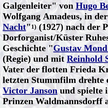
Galgenleiter" von
Hugo Be
Wolfgang Amadeus, in de
Nacht
"
(1927) nach der 
1)
Dorforganist/Küster Ruhe
Geschichte "
Gustav Mond –
(Regie) und mit
Reinhold 
Vater der flotten Frieda K
letzten Stummfilm drehte 
Victor Janson
und spielte 
Prinzen Waldmannsdorff a