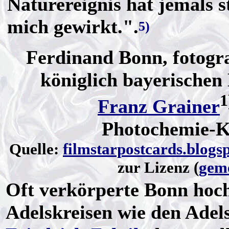
Naturereignis hat jemals s
mich gewirkt.".
5)
Ferdinand Bonn, fotogr
königlich bayerischen
1
Franz Grainer
Photochemie-Ka
Quelle:
filmstarpostcards.blogs
zur Lizenz (
geme
Oft verkörperte Bonn hoc
Adelskreisen wie den Adel