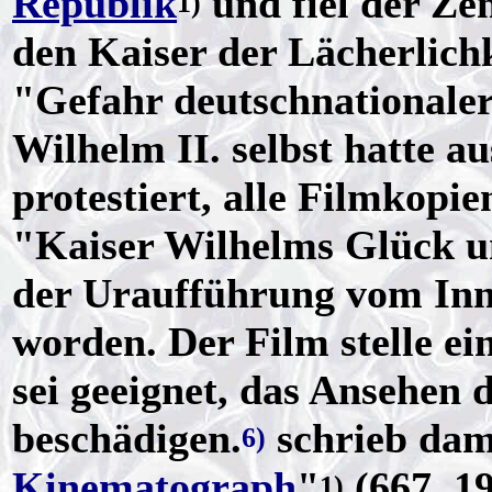
Republik
und fiel der Ze
1)
den Kaiser der Lächerlichk
"Gefahr deutschnationale
Wilhelm II. selbst hatte a
protestiert, alle Filmkopie
"Kaiser Wilhelms Glück u
der Uraufführung vom Inn
worden. Der Film stelle e
sei geeignet, das Ansehen 
beschädigen.
schrieb dam
6)
Kinematograph
"
(667, 1
1)