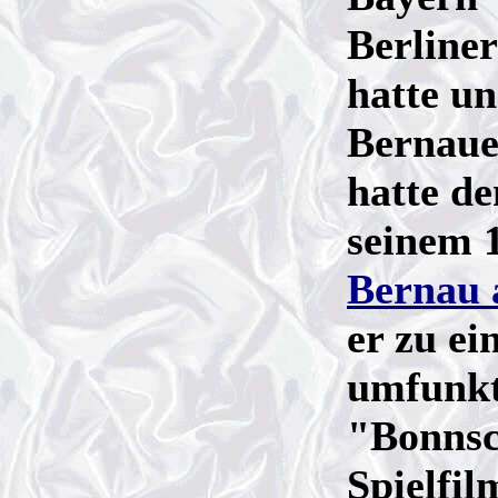
Berline
hatte un
Bernaue
hatte d
seinem 
Bernau 
er zu ei
umfunkti
"Bonnsch
Spielfil