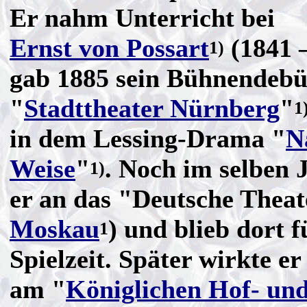
Er nahm Unterricht bei
Ernst von Possart
(1841 
1)
gab 1885 sein Bühnendeb
"
Stadttheater Nürnberg
"
1
in dem Lessing-Drama "
N
Weise
"
. Noch im selben 
1)
er an das "Deutsche Theat
Moskau
) und blieb dort f
1
Spielzeit. Später wirkte e
am "
Königlichen Hof- un