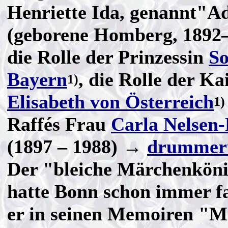
Henriette Ida, genannt"A
(geborene Homberg, 1892–1
die Rolle der Prinzessin
So
Bayern
, die Rolle der Ka
1)
Elisabeth von Österreich
1)
Raffés Frau
Carla Nelsen-
(1897 – 1988) →
drummer
Der "bleiche Märchenköni
hatte Bonn schon immer fa
er in seinen Memoiren "M