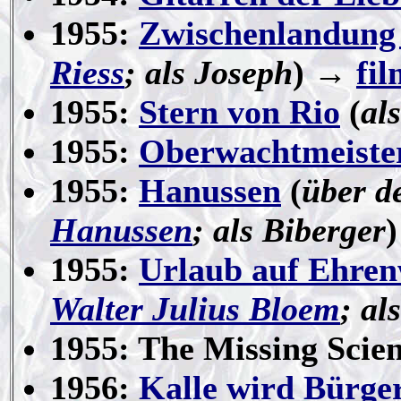
1955:
Zwischenlandung 
Riess
; als Joseph
) →
fil
1955:
Stern von Rio
(
al
1955:
Oberwachtmeiste
1955:
Hanussen
(
über d
Hanussen
; als Biberger
1955:
Urlaub auf Ehren
Walter Julius Bloem
; al
1955: The Missing Scien
1956:
Kalle wird Bürge