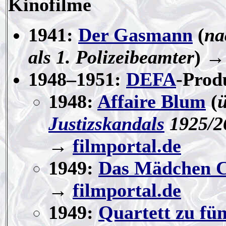
Kinofilme
1941:
Der Gasmann
(
na
als 1. Polizeibeamter
) 
1948–1951:
DEFA
-Prod
1948:
Affaire Blum
(
Justizskandals
1925/26
→
filmportal.de
1949:
Das Mädchen C
→
filmportal.de
1949:
Quartett zu fün