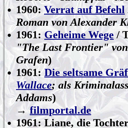
1960:
Verrat auf Befehl
Roman von Alexander Kl
1961:
Geheime Wege
/ 
"The Last Frontier" vo
Grafen
)
1961:
Die seltsame Gräf
Wallace
; als Kriminalas
Addams
)
→
filmportal.de
1961: Liane, die Tochte