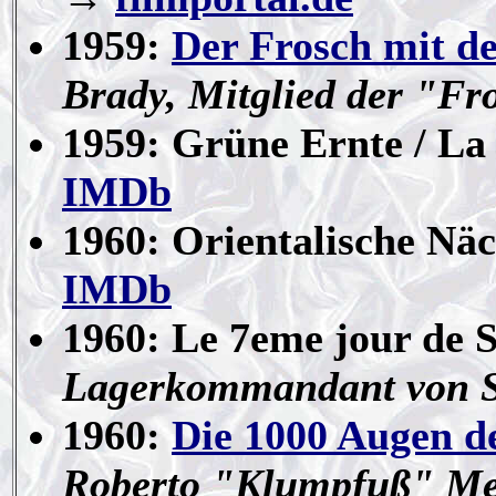
1959:
Der Frosch mit d
Brady, Mitglied der "F
1959: Grüne Ernte / La 
IMDb
1960: Orientalische Näc
IMDb
1960: Le 7eme jour de S
Lagerkommandant von S
1960:
Die 1000 Augen d
Roberto "Klumpfuß" Me