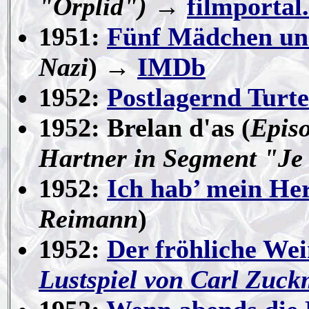
"Orplid")
→
filmportal
1951:
Fünf Mädchen un
Nazi
) →
IMDb
1952:
Postlagernd Turte
1952: Brelan d'as (
Epis
Hartner in Segment "Je 
1952:
Ich hab’ mein Her
Reimann
)
1952:
Der fröhliche We
Lustspiel von Carl Zuc