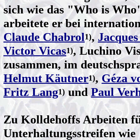
sich wie das "Who is Who
arbeitete er bei internati
Claude Chabrol
,
Jacques
1)
Victor Vicas
, Luchino Vi
1)
zusammen, im deutschspra
Helmut Käutner
,
Géza vo
1)
Fritz Lang
und
Paul Ver
1)
Zu Kolldehoffs Arbeiten fü
Unterhaltungsstreifen wie