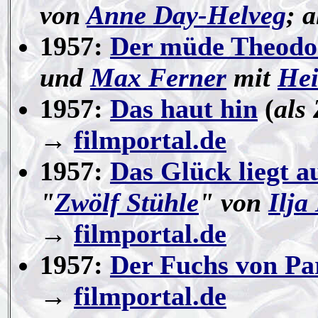
von
Anne Day-Helveg
; a
1957:
Der müde Theodo
und
Max Ferner
mit
Hei
1957:
Das haut hin
(
als
→
filmportal.de
1957:
Das Glück liegt a
"
Zwölf Stühle
" von
Ilja 
→
filmportal.de
1957:
Der Fuchs von Pa
→
filmportal.de