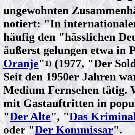
ungewohnten Zusammenhän
notiert: "In international
häufig den "hässlichen De
äußerst gelungen etwa in 
Oranje
"
(1977, "Der Sol
1)
Seit den 1950er Jahren war
Medium Fernsehen tätig. 
mit Gastauftritten in pop
"
Der Alte
", "
Das Krimin
oder "
Der Kommissar
".