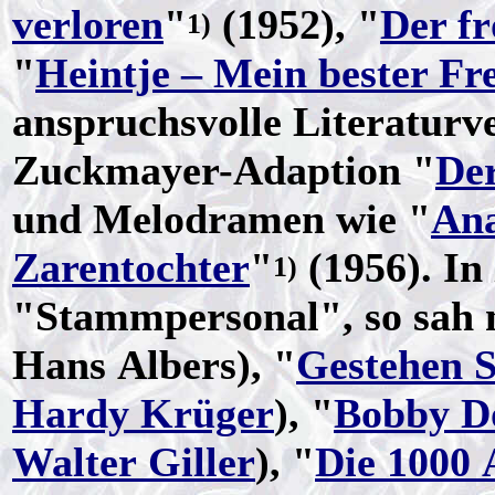
verloren
"
(1952), "
Der f
1)
"
Heintje – Mein bester Fr
anspruchsvolle Literatur
Zuckmayer-Adaption "
De
und Melodramen wie "
Ana
Zarentochter
"
(1956). In
1)
"Stammpersonal", so sah 
Hans Albers), "
Gestehen S
Hardy Krüger
), "
Bobby Do
Walter Giller
), "
Die 1000 