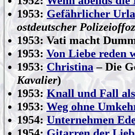
1952:
Wenn abends die 
1953:
Gefährlicher Url
ostdeutscher Polizeioffoz
1953: Vati macht Dumm
1953:
Von Liebe reden w
1953:
Christina
– Die Ge
Kavalier
)
1953:
Knall und Fall al
1953:
Weg ohne Umkeh
1954:
Unternehmen Ede
1954:
Gitarren der Lieb