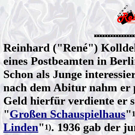
Reinhard ("René") Kolldeh
eines Postbeamten in Berl
Schon als Junge interessier
nach dem Abitur nahm er p
Geld hierfür verdiente er 
"
Großen Schauspielhaus
"
1
Linden
"
. 1936 gab der j
1)