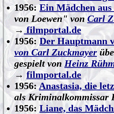
1956:
Ein Mädchen aus
von Loewen" von
Carl 
→
filmportal.de
1956:
Der Hauptmann v
von Carl Zuckmayer
übe
gespielt von
Heinz Rüh
→
filmportal.de
1956:
Anastasia, die let
als Kriminalkommissar 
1956:
Liane, das Mädc