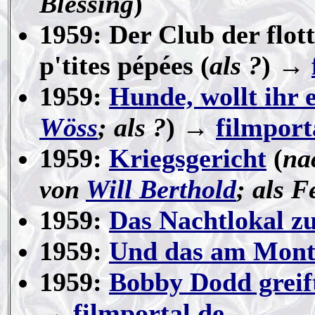
Blessing
)
1959: Der Club der flott
p'tites pépées (
als ?
) →
1959:
Hunde, wollt ihr 
Wöss
; als ?
)
→
filmport
1959:
Kriegsgericht
(
na
von
Will Berthold
; als F
1959:
Das Nachtlokal z
1959:
Und das am Mon
1959:
Bobby Dodd greift
→
filmportal.de