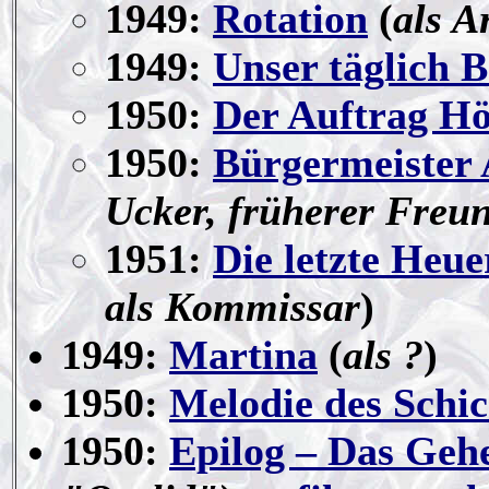
1949:
Rotation
(
als A
1949:
Unser täglich B
1950:
Der Auftrag Hö
1950:
Bürgermeister
Ucker, früherer Freu
1951:
Die letzte Heue
als Kommissar
)
1949:
Martina
(
als ?
)
1950:
Melodie des Schic
1950:
Epilog – Das Geh