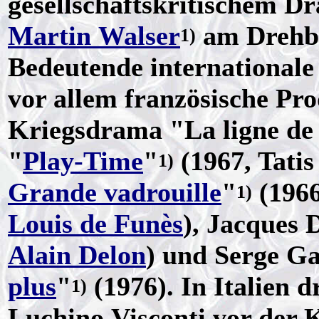
gesellschaftskritischem D
Martin Walser
am Drehbu
1)
Bedeutende internationale
vor allem französische Pr
Kriegsdrama "La ligne de 
"
Play-Time
"
(1967, Tatis
1)
Grande vadrouille
"
(1966
1)
Louis de Funès
), Jacques 
Alain Delon
) und Serge G
plus
"
(1976). In Italien 
1)
Luchino Visconti vor der