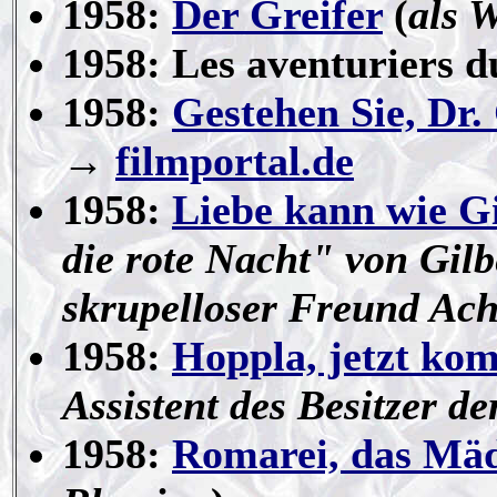
1958:
Der Greifer
(
als W
1958: Les aventuriers 
1958:
Gestehen Sie, Dr.
→
filmportal.de
1958:
Liebe kann wie Gi
die rote Nacht" von Gilb
skrupelloser Freund Ach
1958:
Hoppla, jetzt ko
Assistent des Besitzer d
1958:
Romarei, das Mä