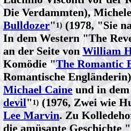
Die Verdammten), Michele 
Bulldozer
"
(1978, "Sie n
1)
In dem Western "The Reven
an der Seite von
William 
Komödie "
The Romantic 
Romantische Engländerin
Michael Caine
und in dem 
devil
"
(1976, Zwei wie H
1)
Lee Marvin
. Zu Kolledehof
die amüsante Geschichte "