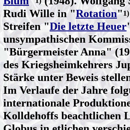
Blum
"
(1948). Wolfgang S
1)
Rudi Wille in "
Rotation
"
1)
Streifen "
Die letzte Heuer
unsympathischen Kommissa
"Bürgermeister Anna" (195
des Kriegsheimkehrers Jup
Stärke unter Beweis stell
Im Verlaufe der Jahre folg
internationale Produktion
Kolldehoffs beachtlichen L
Globus in etlichen versch