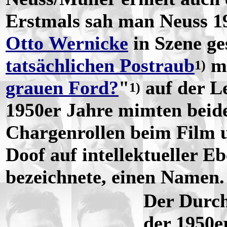
Erstmals sah man Neuss 1
Otto Wernicke
in Szene ge
tatsächlichen Postraub
mi
1)
grauen Ford?
"
auf der L
1)
1950er Jahre mimten beide
Chargenrollen beim Film 
Doof auf intellektueller E
bezeichnete, einen Namen.
Der Durch
der 1950