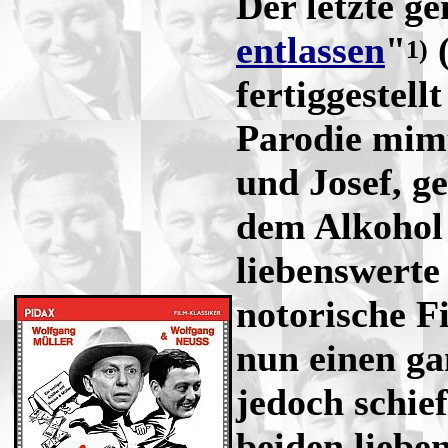
Der letzte g
entlassen
"
(
1)
fertiggestell
Parodie mimt
und Josef, g
dem Alkohol 
liebenswerte 
notorische F
nun einen ga
jedoch schie
beiden liebe