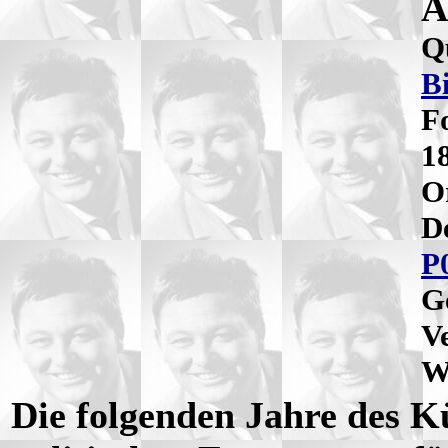
A
Q
B
F
1
O
D
P
G
V
W
Die folgenden Jahre des K