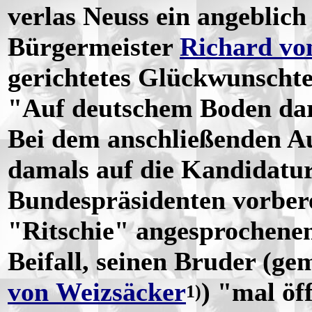
verlas Neuss ein angeblic
Bürgermeister
Richard vo
gerichtetes Glückwunschte
"Auf deutschem Boden darf
Bei dem anschließenden Auf
damals auf die Kandidatur
Bundespräsidenten vorbere
"Ritschie" angesprochenen
Beifall, seinen Bruder (g
von Weizsäcker
) "mal öf
1)