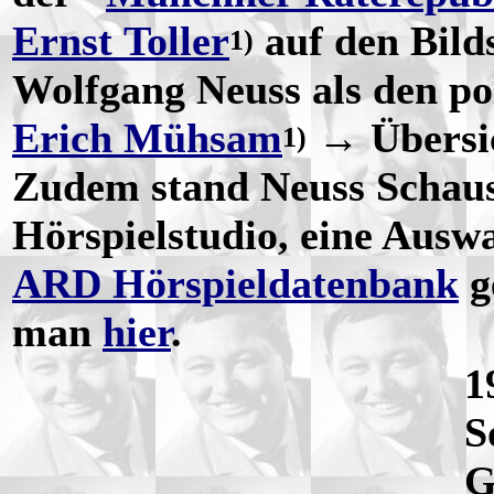
Ernst Toller
auf den Bilds
1)
Wolfgang Neuss als den pol
Erich Mühsam
→ Übersi
1)
Zudem stand Neuss Schaus
Hörspielstudio, eine Auswa
ARD Hörspieldatenbank
g
man
hier
.
1
S
G