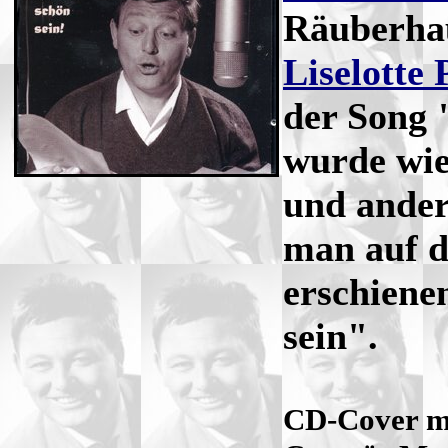
Räuberha
Liselotte 
der Song 
wurde wie
und ander
man auf d
erschiene
sein".
CD-Cover mi