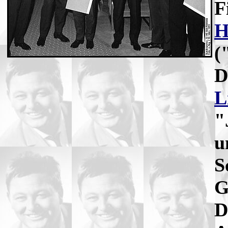
F
H
(
D
L
"
u
S
G
D