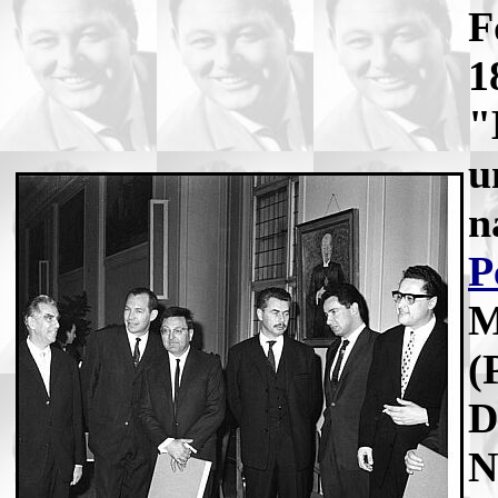
F
1
"
u
n
P
M
(
D
N