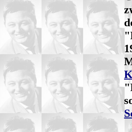
z
d
"
1
M
K
"
s
S