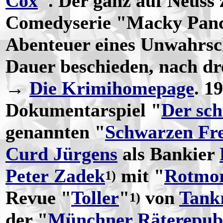
Cox
". Der ganz auf Neuss
Comedyserie "Macky Panca
Abenteuer eines Unwahrsch
Dauer beschieden, nach dre
→
Die Krimihomepage
. 1
Dokumentarspiel "
Der sch
genannten "
Schwarzen Fre
Curd Jürgens
als Bankier
Peter Zadek
mit "
Rotmo
1)
Revue "
Toller
"
von
Tank
1)
der "
Münchner Räterepub