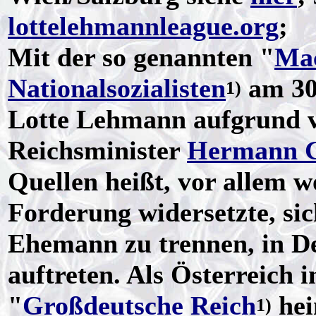
lottelehmannleague.org
;
Mit der so genannten "
Mac
Nationalsozialisten
am 30.
1)
Lotte Lehmann aufgrund v
Reichsminister
Hermann G
Quellen heißt, vor allem wo
Forderung widersetzte, si
Ehemann zu trennen, in D
auftreten. Als Österreich 
"
Großdeutsche Reich
hei
1)