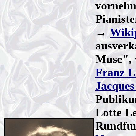
vornehm
Pianist
→
Wiki
ausverk
Muse", 
Franz L
Jacques
Publiku
Lotte L
Rundfun