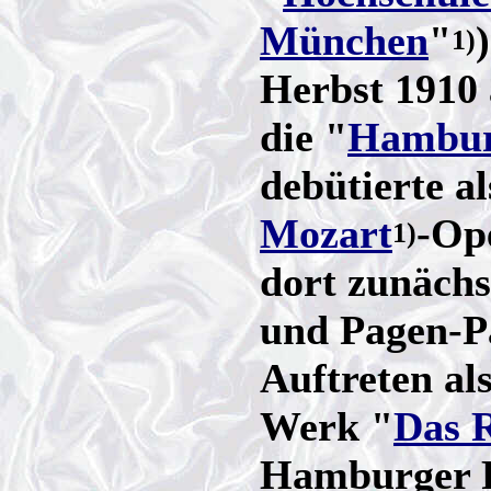
München
"
1)
Herbst 1910 
die "
Hambur
debütierte a
Mozart
-Op
1)
dort zunächs
und Pagen-Pa
Auftreten al
Werk "
Das 
Hamburger P