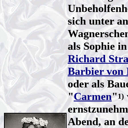
Unbeholfenhe
sich unter a
Wagnersche
als Sophie in
Richard Str
Barbier von
oder als Ba
"
Carmen
"
1)
ernstzunehm
Abend, an d