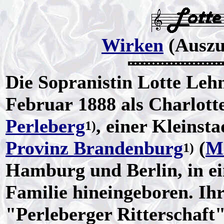
Wirken
(Auszu
Die Sopranistin Lotte Le
Februar 1888 als Charlott
Perleberg
, einer Kleinst
1)
Provinz Brandenburg
(
M
1)
Hamburg und Berlin, in e
Familie hineingeboren. Ihr
"Perleberger Ritterschaft"