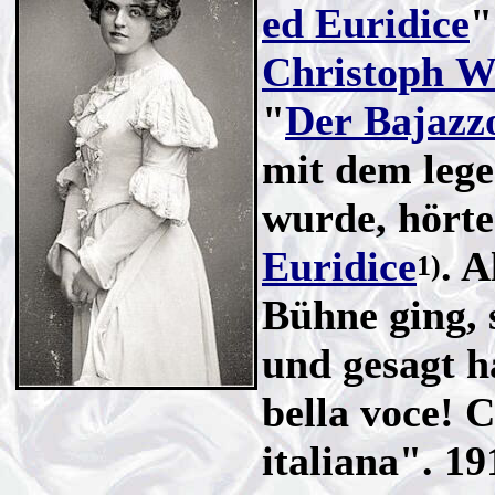
ed Euridice
"
Christoph Wi
"
Der Bajazz
mit dem leg
wurde, hörte 
Euridice
. 
1)
Bühne ging, 
und gesagt h
bella voce! 
italiana". 1