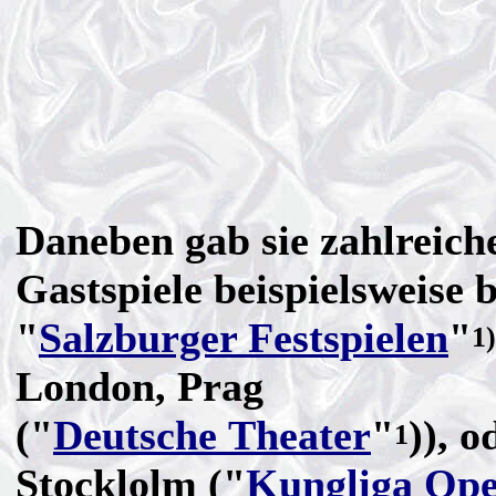
Daneben gab sie zahlreich
Gastspiele beispielsweise 
"
Salzburger Festspielen
"
1)
London, Prag
("
Deutsche Theater
"
)), o
1
Stocklolm ("
Kungliga Op