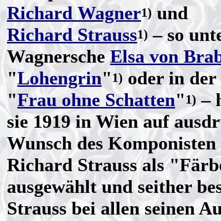
Richard Wagner
und
1)
Richard Strauss
– so unt
1)
Wagnersche
Elsa von Bra
"
Lohengrin
"
oder in der
1)
"
Frau ohne Schatten
"
– 
1)
sie 1919 in Wien auf ausd
Wunsch des Komponisten
Richard Strauss als "Färb
ausgewählt und seither bes
Strauss bei allen seinen A