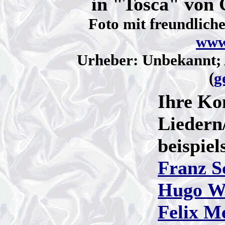
in "Tosca" von 
Foto mit freundlic
www.
Urheber: Unbekannt;
(
g
Ihre Ko
Liedern
beispie
Franz S
Hugo W
Felix M