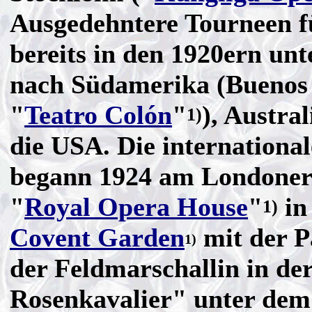
Ausgedehntere Tourneen f
bereits in den 1920ern un
nach Südamerika (Buenos 
"
Teatro Colón
"
), Austra
1)
die USA. Die internationa
begann 1924 am Londoner
"
Royal Opera House
"
in
1)
Covent Garden
mit der P
1)
der Feldmarschallin in de
Rosenkavalier" unter dem