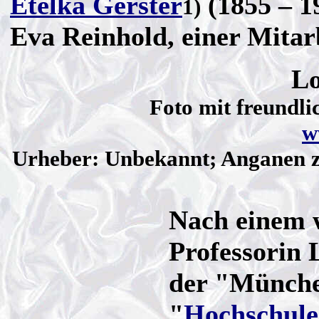
Etelka Gerster
(1855 – 1
1)
Eva Reinhold, einer Mitar
Lo
Foto mit freundl
w
Urheber: Unbekannt; Anganen z
Nach einem w
Professorin 
der "Münche
"
Hochschule