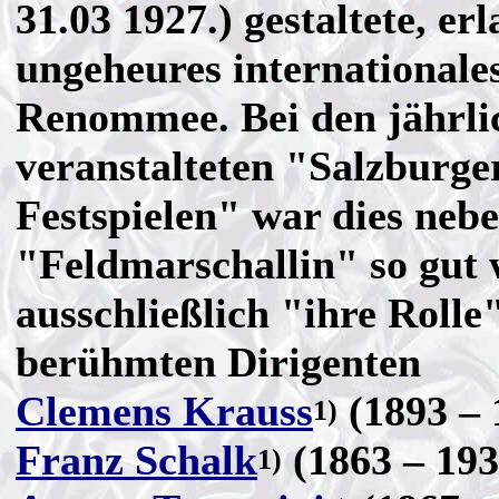
31.03 1927.) gestaltete, erl
ungeheures internationale
Renommee. Bei den jährli
veranstalteten "Salzburge
Festspielen" war dies neb
"Feldmarschallin" so gut 
ausschließlich "ihre Rolle
berühmten Dirigenten
Clemens Krauss
(1893 – 
1)
Franz Schalk
(1863 – 193
1)