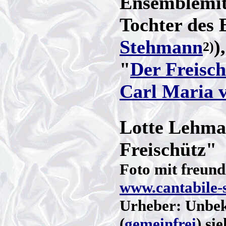
Ensemblemitg
Tochter des 
Stehmann
)
2)
"
Der Freisch
Carl Maria 
Lotte Lehman
Freischütz"
Foto mit freun
www.cantabile-
Urheber: Unbek
(
gemeinfrei
) si