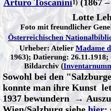
Arturo Toscanini
(1867 –
1)
Lotte Le
Foto mit freundlicher Ge
Österreichischen Nationalbibli
Urheber: Atelier
Madame d
1963); Datierung: 26.11.1918
Bildarchiv (
Inventarnumm
Sowohl bei den "Salzburge
konnte man ihre Kunst le
1937 bewundern → Auszug
Wien/Salzburg siehe
hier
;