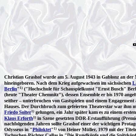
Christian Grashof wurde am 5. August 1943 in Gablonz an der 
hineingeboren. Nach dem Krieg aufgewachsen im sächsischen
L
1)
Berlin
"
("Hochschule für Schauspielkunst "Ernst Busch" Berl
(heute "Theater Chemnitz"), dessen Ensemble er bis 1970 angeh
seither – unterbrochen von Gastspielen und einem Engagement
Hauses. Der Durchbruch zum gefeierten Theaterstar war ihm mit
1)
Friedo Solter
gelungen, ein Jahr später kam es zu einem erste
1)
Klaus Erforth
in Szene gesetzten DDR-Erstaufführung (Premie
nachfolgenden Jahren sollte Grashof einer der wichtigen Protago
1)
Odysseus in "
Philoktet
"
von Heiner Müller, 1979 mit der Titel
Tschuchen-Pächter Callas in "Die Rundköpfe und die Spitzköp