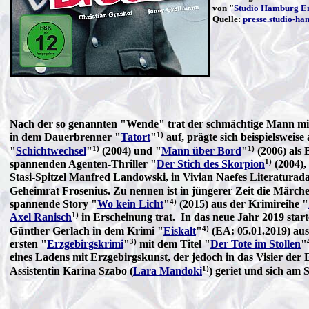
von "
Studio Hamburg E
Quelle:
presse.studio-ha
Nach der so genannten "Wende" trat der schmächtige Mann mit 
1)
in dem Dauerbrenner "
Tatort
"
auf, prägte sich beispielsweise 
1)
1)
"
Schichtwechsel
"
(2004) und "
Mann über Bord
"
(2006) als
1)
spannenden Agenten-Thriller "
Der Stich des Skorpion
(2004),
Stasi-Spitzel Manfred Landowski, in Vivian Naefes Literaturad
Geheimrat Frosenius. Zu nennen ist in jüngerer Zeit die Märch
4)
spannende Story "
Wo kein Licht
"
(2015) aus der Krimireihe "
1)
Axel Ranisch
in Erscheinung trat. In das neue Jahr 2019 star
4)
Günther Gerlach in dem Krimi "
Eiskalt
"
(EA: 05.01.2019) aus
3)
ersten "
Erzgebirgskrimi
"
mit dem Titel "
Der Tote im Stollen
"
eines Ladens mit Erzgebirgskunst, der jedoch in das Visier de
1)
Assistentin Karina Szabo (
Lara Mandoki
) geriet und sich am 