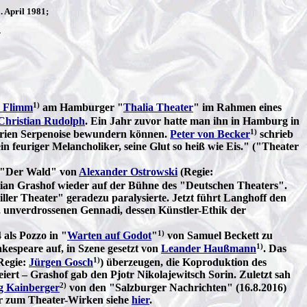
. April 1981;
r
1)
 Flimm
am Hamburger "
Thalia Theater
" im Rahmen eines
Christian Rudolph
. Ein Jahr zuvor hatte man ihn in Hamburg in
1)
drien Serpenoise bewundern können.
Peter von Becker
schrieb
n feuriger Melancholiker, seine Glut so heiß wie Eis." ("Theater
ie "Der Wald" von
Alexander Ostrowski
(Regie:
tian Grashof wieder auf der Bühne des "Deutschen Theaters".
ller Theater" geradezu paralysierte. Jetzt führt Langhoff den
en, unverdrossenen Gennadi, dessen Künstler-Ethik der
1)
 als Pozzo in "
Warten auf Godot
"
von Samuel Beckett zu
1)
kespeare auf, in Szene gesetzt von
Leander Haußmann
. Das
1)
Regie:
Jürgen Gosch
) überzeugen, die Koproduktion des
rt – Grashof gab den Pjotr Nikolajewitsch Sorin. Zuletzt sah
2)
g Kainberger
von den "Salzburger Nachrichten" (16.8.2016)
r zum Theater-Wirken siehe
hier
.