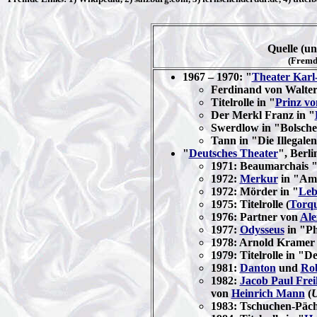
Quelle (u
(Fremd
1967 – 1970: "
Theater Karl
Ferdinand von Walter
Titelrolle in "
Prinz v
Der Merkl Franz in "
Swerdlow in "Bolsch
Tann in "Die Illegale
"
Deutsches Theater
", Berli
1971: Beaumarchais 
1972:
Merkur
in "Am
1972: Mörder in "
Leb
1975: Titelrolle (
Torqu
1976: Partner von
Ale
1977:
Odysseus
in "Ph
1978: Arnold Kramer 
1979: Titelrolle in "D
1981:
Danton
und
Rob
1982:
Jacob Paul Fre
von
Heinrich Mann
(
U
1983: Tschuchen-Päch