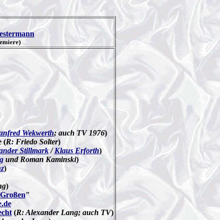
estermann
emiere)
nfred Wekwerth
; auch TV 1976
)
 (
R: Friedo Solter
)
ander Stillmark
/
Klaus Erforth
)
g
und Roman Kaminski
)
z
)
ng
)
 Großen
"
e.de
echt
(
R: Alexander Lang; auch TV
)