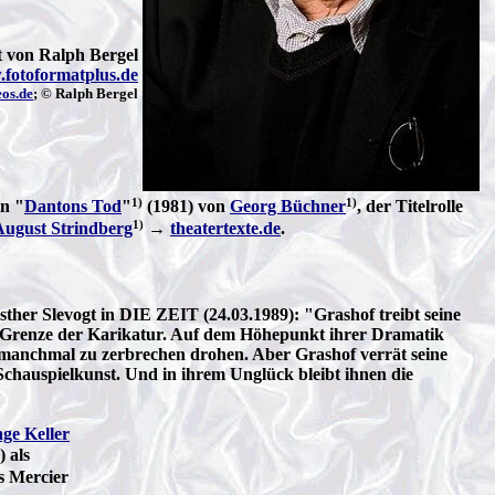
rt von Ralph Bergel
fotoformatplus.de
os.de
; © Ralph Bergel
1)
1)
n "
Dantons Tod
"
(1981) von
Georg Büchner
, der Titelrolle
1)
August Strindberg
→
theatertexte.de
.
sther Slevogt in DIE ZEIT (24.03.1989): "Grashof treibt seine
die Grenze der Karikatur. Auf dem Höhepunkt ihrer Dramatik
ie manchmal zu zerbrechen drohen. Aber Grashof verrät seine
r Schauspielkunst. Und in ihrem Unglück bleibt ihnen die
nge Keller
) als
ls Mercier