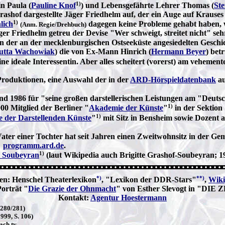
1)
in Paula (
Pauline Knof
) und Lebensgefährte Lehrer Thomas (
Ste
shof dargestellte Jäger Friedhelm auf, der ein Auge auf Krauses
1)
lich
dagegen keine Probleme gehabt haben, we
(Anm. Regie/Drehbuch)
 Friedhelm getreu der Devise "Wer schweigt, streitet nicht" sehr
 der an der mecklenburgischen Ostseeküste angesiedelten Geschi
utta Wachowiak
) die von Ex-Mann Hinrich (
Hermann Beyer
) bet
ne ideale Interessentin. Aber alles scheitert (vorerst) am vehem
-Produktionen, eine Auswahl der in der
ARD-Hörspieldatenbank
au
d 1986 für "seine großen darstellerischen Leistungen am "Deuts
1)
000 Mitglied der Berliner "
Akademie der Künste
"
in der Sektion 
1)
 der Darstellenden Künste
"
mit Sitz in Bensheim sowie Dozent 
ater einer Tochter hat seit Jahren einen Zweitwohnsitz in der G
→
programm.ard.de
.
1)
e Soubeyran
(laut Wikipedia auch Brigitte Grashof-Soubeyran; 193
*)
**)
en: Henschel Theaterlexikon
, "Lexikon der DDR-Stars"
,
Wiki
Porträt "
Die Grazie der Ohnmacht
" von
Esther Slevogt in "DIE Z
Kontakt:
Agentur Hoestermann
.280/281)
999, S. 106)
ach.tv