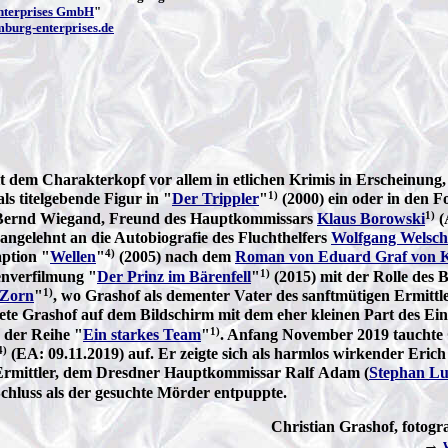
nterprises GmbH
"
mburg-enterprises.de
dem Charakterkopf vor allem in etlichen Krimis in Erscheinung,
1)
als titelgebende Figur in "
Der Trippler
"
(2000) ein oder in den F
1)
 Bernd Wiegand, Freund des Hauptkommissars
Klaus Borowski
(
 angelehnt an die Autobiografie des Fluchthelfers
Wolfgang Welsch
4)
aption "
Wellen
"
(2005) nach dem
Roman von Eduard Graf von K
1)
enverfilmung "
Der Prinz im Bärenfell
"
(2015) mit der Rolle des 
1)
Zorn
"
, wo Grashof als dementer Vater des sanftmütigen Ermittle
tete Grashof auf dem Bildschirm mit dem eher kleinen Part des Ei
1)
 der Reihe "
Ein starkes Team
"
. Anfang November 2019 tauchte
4)
(EA: 09.11.2019) auf. Er zeigte sich als harmlos wirkender Erich
r Ermittler, dem Dresdner Hauptkommissar Ralf Adam (
Stephan L
Schluss als der gesuchte Mörder entpuppte.
Christian Grashof, fotogr
→