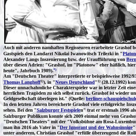
Auch mit anderen namhaften Regisseuren erarbeitete Grashof be
Gastspiels den Landarzt Nikolai Iwanowitsch Trilezki in "
Plato
Alexander Langs Inszenierung bzw. der Uraufführung von
Bern
über diesen Adrien: "Grashof, im "Platonow" eher häßlich, hier 
*)
heute", Jahrbuch 1989).
Am "Deutschen Theater" interpretierte er beispielsweise 1992/
1)
1)
Thomas Langhoff
), in "
Neues Deutschland
"
(28.12.1992) kon
Dieser unnachahmliche Charakterspieler war in letzter Zeit eine
herrlichen Tragöden zu sich selbst zurück. Grashof ist wieder u
Geldgesellschaft überlegen ist." (Quelle:
berliner-schauspielschul
In den letzten Jahren bereicherte Grashof viele erfolgreiche In
sehen. Bei den "
Salzburger Festspiele
n" trat er erstmals 1996 a
Salzburger Publikum konnte sich 2009 einmal mehr von Grashofs
"Deutschen Theaters" mit der "Volksbühne am Rosa-Luxemburg-Pl
man ihn 2016 als Vater in "
Der Ignorant und der Wahnsinnige
"
unter anderem, Christian Grashof "erfülle überzeugend die Rol