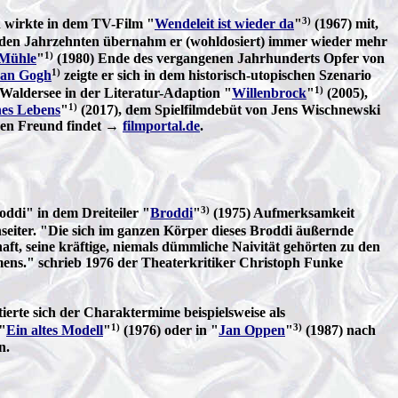
3)
d wirkte in dem TV-Film "
Wendeleit ist wieder da
"
(1967) mit,
nden Jahrzehnten übernahm er (wohldosiert) immer wieder mehr
1)
 Mühle
"
(1980) Ende des vergangenen Jahrhunderts Opfer von
1)
van Gogh
zeigte er sich in dem historisch-utopischen Szenario
1)
Waldersee in der Literatur-Adaption "
Willenbrock
"
(2005),
1)
nes Lebens
"
(2017), dem Spielfilmdebüt von Jens Wischnewski
inen Freund findet →
filmportal.de
.
3)
oddi" in dem Dreiteiler "
Broddi
"
(1975) Aufmerksamkeit
seiter. "Die sich im ganzen Körper dieses Broddi äußernde
ft, seine kräftige, niemals dümmliche Naivität gehörten zu den
ens." schrieb 1976 der Theaterkritiker Christoph Funke
erte sich der Charaktermime beispielsweise als
1)
3)
"
Ein altes Modell
"
(1976) oder in "
Jan Oppen
"
(1987) nach
n.