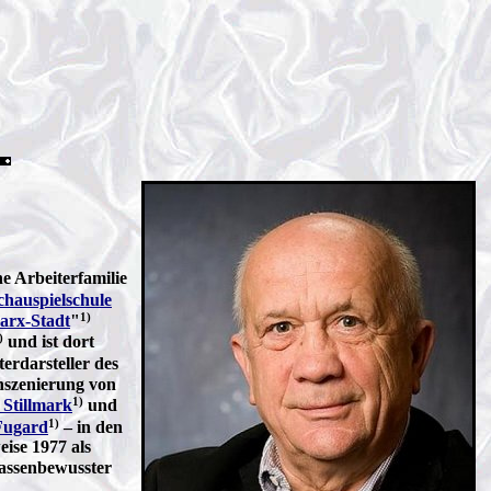
ne Arbeiterfamilie
chauspielschule
1)
arx-Stadt
"
)
und ist dort
erdarsteller des
Inszenierung von
1)
 Stillmark
und
1)
Fugard
– in den
eise 1977 als
lassenbewusster