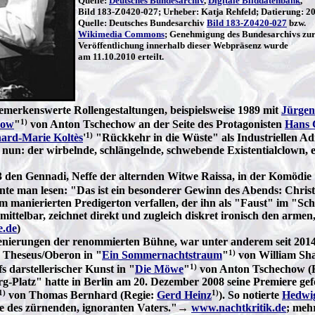
Quelle:
Deutsches Bundesarchiv
,
Digitale Bilddatenbank
,
Bild 183-Z0420-027; Urheber: Katja Rehfeld; Datierung: 20
Quelle: Deutsches Bundesarchiv
Bild 183-Z0420-027
bzw.
Wikimedia Commons
; Genehmigung des Bundesarchivs zu
Veröffentlichung innerhalb dieser Webpräsenz wurde
am 11.10.2010 erteilt.
merkenswerte Rollengestaltungen, beispielsweise 1989 mit
Jürgen
1)
now
"
von Anton Tschechow an der Seite des Protagonisten
Hans 
1)
ard-Marie Koltès
'
"Rückkehr in die Wüste" als Industriellen A
nun: der wirbelnde, schlängelnde, schwebende Existentialclown, ei
93 den Gennadi, Neffe der alternden Witwe Raissa, in der Komöd
nte man lesen: "Das ist ein besonderer Gewinn des Abends: Chris
m manierierten Predigerton verfallen, der ihn als "Faust" im "Schi
nmittelbar, zeichnet direkt und zugleich diskret ironisch den arm
e.de
)
szenierungen der renommierten Bühne, war unter anderem seit 2014
1)
ls Theseus/Oberon in "
Ein Sommernachtstraum
"
von William Sha
1)
 darstellerischer Kunst in "
Die Möwe
"
von Anton Tschechow (
atz" hatte in Berlin am 20. Dezember 2008 seine Premiere gefeie
1)
1)
von Thomas Bernhard (Regie:
Gerd Heinz
). So notierte
Hedwi
le des zürnenden, ignoranten Vaters."→
www.nachtkritik.de
; meh