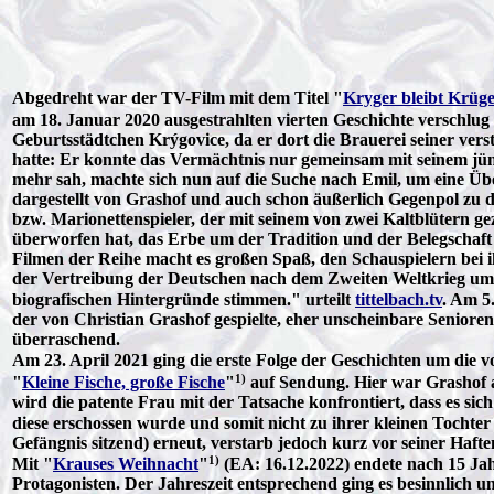
Abgedreht war der TV-Film mit dem Titel "
Kryger bleibt Krüg
am 18. Januar 2020 ausgestrahlten vierten Geschichte verschlug
Geburtsstädtchen Krýgovice, da er dort die Brauerei seiner ve
hatte: Er konnte das Vermächtnis nur gemeinsam mit seinem jüng
mehr sah, machte sich nun auf die Suche nach Emil, um eine Ü
dargestellt von Grashof und auch schon äußerlich Gegenpol zu d
bzw. Marionettenspieler, der mit seinem von zwei Kaltblütern
überworfen hat, das Erbe um der Tradition und der Belegschaft W
Filmen der Reihe macht es großen Spaß, den Schauspielern bei i
der Vertreibung der Deutschen nach dem Zweiten Weltkrieg um ei
biografischen Hintergründe stimmen." urteilt
tittelbach.tv
. Am 5
der von Christian Grashof gespielte, eher unscheinbare Seniore
überraschend.
Am 23. April 2021 ging die erste Folge der Geschichten um die 
1)
"
Kleine Fische, große Fische
"
auf Sendung. Hier war Grashof a
wird die patente Frau mit der Tatsache konfrontiert, dass es si
diese erschossen wurde und somit nicht zu ihrer kleinen Tocht
Gefängnis sitzend) erneut, verstarb jedoch kurz vor seiner Hafte
1)
Mit "
Krauses Weihnacht
"
(EA: 16.12.2022) endete nach 15 Jah
Protagonisten. Der Jahreszeit entsprechend ging es besinnlich u