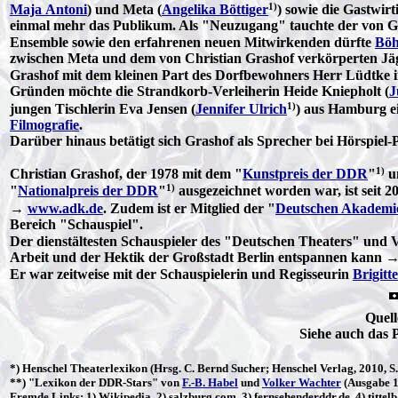
1)
Maja Antoni
) und Meta (
Angelika Böttiger
) sowie die Gastwirt
einmal mehr das Publikum. Als "Neuzugang" tauchte der von Gra
Ensemble sowie den erfahrenen neuen Mitwirkenden dürfte
Böh
zwischen Meta und dem von Christian Grashof verkörperten Jäger
Grashof mit dem kleinen Part des Dorfbewohners Herr Lüdtke in
Gründen möchte die Strandkorb-Verleiherin Heide Kniepholt (
J
1)
jungen Tischlerin Eva Jensen (
Jennifer Ulrich
) aus Hamburg ei
Filmografie
.
Darüber hinaus betätigt sich Grashof als Sprecher bei Hörspiel
1)
Christian Grashof, der 1978 mit dem "
Kunstpreis der DDR
"
un
1)
"
Nationalpreis der DDR
"
ausgezeichnet worden war, ist seit 2
→
www.adk.de
. Zudem ist er Mitglied der "
Deutschen Akademie
Bereich "Schauspiel".
Der dienstältesten Schauspieler des "Deutschen Theaters" und V
Arbeit und der Hektik der Großstadt Berlin entspannen kann 
Er war zeitweise mit der Schauspielerin und Regisseurin
Brigitt
Quell
Siehe auch das 
*)
Henschel
Theaterlexikon (Hrsg. C. Bernd Sucher; Henschel Verlag, 2010, S
**) "
Lexikon der DDR-Stars
" von
F.-B. Habel
und
Volker Wachter
(Ausgabe 1
Fremde Links: 1) Wikipedia, 2) salzburg.com, 3) fernsehenderddr.de, 4) tittelb