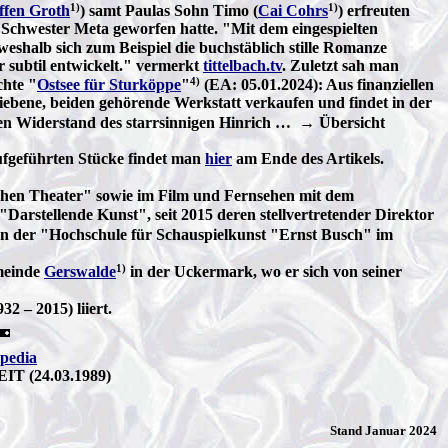
1)
1)
ffen Groth
) samt Paulas Sohn Timo (
Cai Cohrs
) erfreuten
 Schwester Meta geworfen hatte. "Mit dem eingespielten
shalb sich zum Beispiel die buchstäblich stille Romanze
 subtil entwickelt." vermerkt
tittelbach.tv
. Zuletzt sah man
4)
chte "
Ostsee für Sturköppe
"
(EA: 05.01.2024): Aus finanziellen
riebene, beiden gehörende Werkstatt verkaufen und findet in der
enten Widerstand des starrsinnigen Hinrich … → Übersicht
fgeführten Stücke findet man
hier
am Ende des Artikels.
chen Theater" sowie im Film und Fernsehen mit dem
"Darstellende Kunst", seit 2015 deren stellvertretender Direktor
an der "Hochschule für Schauspielkunst "Ernst Busch" im
1)
emeinde
Gerswalde
in der Uckermark, wo er sich von seiner
2 – 2015) liiert.
pedia
EIT (24.03.1989)
Stand Januar 2024