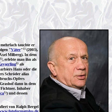
 mehrfach tauchte er
1)
olgen "
Väter
"
(2003),
Axel Milberg). In dem
1)
, erlebte man ihn als
1)
eyserling
als
Barbiers Hans oder die
rs Schröder alias
nbruchs-Opfers
 Grashof dann in dem
 Fichtner, Inhaber
1)
uca
) und dessen
afiert von Ralph Bergel
www.fotoformatplus.de