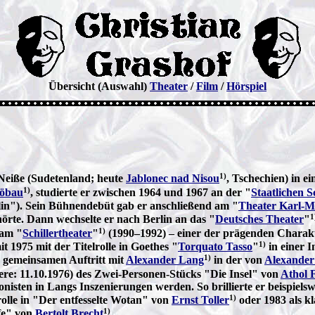
Übersicht (Auswahl)
Theater
/
Film
/
Hörspiel
1)
Neiße (Sudetenland; heute
Jablonec nad Nisou
, Tschechien) in ei
1)
öbau
, studierte er zwischen 1964 und 1967 an der "
Staatlichen S
in"). Sein Bühnendebüt gab er anschließend am "
Theater Karl-M
1
örte. Dann wechselte er nach Berlin an das "
Deutsches Theater
"
1)
 am "
Schillertheater
"
(1990–1992) – einer der prägenden Charakt
1)
 1975 mit der Titelrolle in Goethes "
Torquato Tasso
"
in einer 
1)
n gemeinsamen Auftritt mit
Alexander Lang
in der von
Alexander
re: 11.10.1976) des Zwei-Personen-Stücks "Die Insel" von
Athol 
nisten in Langs Inszenierungen werden. So brillierte er beispielsw
1)
rolle in "Der entfesselte Wotan" von
Ernst Toller
oder 1983 als k
1)
fe" von
Bertolt Brecht
.