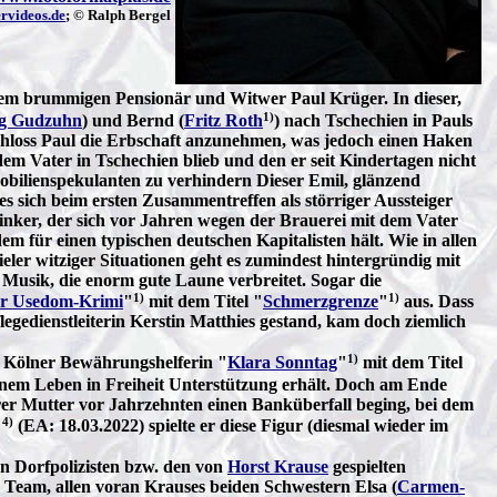
rvideos.de
; © Ralph Bergel
em brummigen Pensionär und Witwer Paul Krüger. In dieser,
1)
g Gudzuhn
) und Bernd (
Fritz Roth
) nach Tschechien in Pauls
schloss Paul die Erbschaft anzunehmen, was jedoch einen Haken
em Vater in Tschechien blieb und den er seit Kindertagen nicht
bilienspekulanten zu verhindern Dieser Emil, glänzend
s sich beim ersten Zusammentreffen als störriger Aussteiger
nker, der sich vor Jahren wegen der Brauerei mit dem Vater
m für einen typischen deutschen Kapitalisten hält. Wie in allen
ler witziger Situationen geht es zumindest hintergründig mit
Musik, die enorm gute Laune verbreitet. Sogar die
1)
1)
r Usedom-Krimi
"
mit dem Titel "
Schmerzgrenze
"
aus. Dass
egedienstleiterin Kerstin Matthies gestand, kam doch ziemlich
1)
en Kölner Bewährungshelferin "
Klara Sonntag
"
mit dem Titel
inem Leben in Freiheit Unterstützung erhält. Doch am Ende
hrer Mutter vor Jahrzehnten einen Banküberfall beging, bei dem
4)
"
(EA: 18.03.2022) spielte er diese Figur (diesmal wieder im
n Dorfpolizisten bzw. den von
Horst Krause
gespielten
e Team, allen voran Krauses beiden Schwestern Elsa (
Carmen-