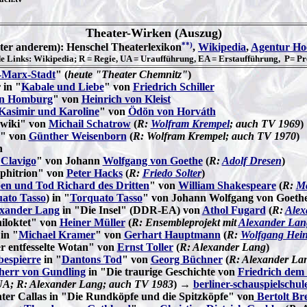
Theater-Wirken (Auszug)
**)
nter anderem): Henschel Theaterlexikon
,
Wikipedia
,
Agentur Ho
e Links: Wikipedia; R = Regie, UA = Uraufführung, EA = Erstaufführung, P= Pr
-Marx-Stadt
" (
heute "Theater Chemnitz"
)
 in "
Kabale und Liebe
" von
Friedrich Schiller
on Homburg
" von
Heinrich von Kleist
Kasimir und Karoline
" von
Ödön von Horváth
ewiki" von
Michail Schatrow
(
R:
Wolfram Krempel
; auch TV 1969
)
n" von
Günther Weisenborn
(
R: Wolfram Krempel; auch TV 1970
)
n
"
Clavigo
" von Johann
Wolfgang von Goethe
(
R:
Adolf Dresen
)
phitrion" von
Peter Hacks
(
R:
Friedo Solter
)
en und Tod Richard des Dritten
" von
William Shakespeare
(
R:
Ma
ato Tasso
) in "
Torquato Tasso
" von Johann Wolfgang von Goethe
xander Lang
in "Die Insel" (DDR-EA) von
Athol Fugard
(
R:
Alex
iloktet" von
Heiner Müller
(
R: Ensembleprojekt mit
Alexander Lan
in "
Michael Kramer
" von
Gerhart Hauptmann
(
R:
Wolfgang Hein
er entfesselte Wotan" von
Ernst Toller
(
R: Alexander Lang
)
espierre
in "
Dantons Tod
" von
Georg Büchner
(
R: Alexander La
iherr von Gundling
in "Die traurige Geschichte von
Friedrich dem
A; R: Alexander Lang; auch TV 1983
) →
berliner-schauspielschul
ter Callas in "Die Rundköpfe und die Spitzköpfe" von
Bertolt Br