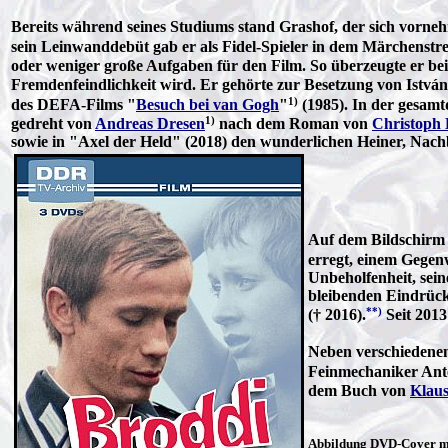
Bereits während seines Studiums stand Grashof, der sich vorne
sein Leinwanddebüt gab er als Fidel-Spieler in dem Märchenstre
oder weniger große Aufgaben für den Film. So überzeugte er beisp
Fremdenfeindlichkeit wird. Er gehörte zur Besetzung von Istv
1)
des DEFA-Films "
Besuch bei van Gogh
"
(1985). In der gesam
1)
gedreht von
Andreas Dresen
nach dem Roman von
Christoph 
sowie in "Axel der Held" (2018) den wunderlichen Heiner, Nachb
Auf dem Bildschirm h
erregt, einem Gegen
Unbeholfenheit, sein
bleibenden Eindrück
**)
(† 2016).
Seit 2013
Neben verschiedene
Feinmechaniker Ant
dem Buch von
Klaus
Abbildung DVD-Cover mi