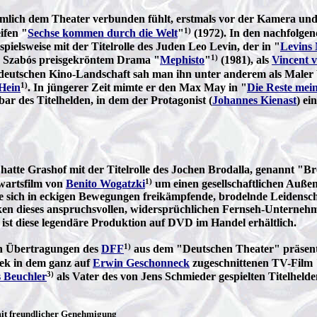
hmlich dem Theater verbunden fühlt, erstmals vor der Kamera un
1)
ifen "
Sechse kommen durch die Welt
"
(1972). In den nachfolge
ielsweise mit der Titelrolle des Juden Leo Levin, der in "
Levins
1)
án Szabós preisgekröntem Drama "
Mephisto
"
(1981), als
Vincent 
tdeutschen Kino-Landschaft sah man ihn unter anderem als Maler 
1)
Hein
. In jüngerer Zeit mimte er den Max May in "
Die Reste mei
ar des Titelhelden, in dem der Protagonist (
Johannes Kienast
) e
atte Grashof mit der Titelrolle des Jochen Brodalla, genannt "Br
1)
wartsfilm von
Benito Wogatzki
um einen gesellschaftlichen Außen
e sich in eckigen Bewegungen freikämpfende, brodelnde Leidenscha
en dieses anspruchsvollen, widersprüchlichen Fernseh-Unternehm
 ist diese legendäre Produktion auf DVD im Handel erhältlich.
1)
n Übertragungen des
DFF
aus dem "Deutschen Theater" präsenti
ek in dem ganz auf
Erwin Geschonneck
zugeschnittenen TV-Film 
3)
 Beuchler
als Vater des von Jens Schmieder gespielten Titelhelde
t freundlicher Genehmigung