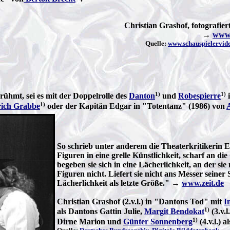
Christian Grashof, fotografie
→
www.
Quelle:
www.schauspielervide
1)
1)
ühmt, sei es mit der Doppelrolle des
Danton
und
Robespierre
i
1)
rich Grabbe
oder der Kapitän Edgar in "Totentanz" (1986) von
So schrieb unter anderem die Theaterkritikerin E
Figuren in eine grelle Künstlichkeit, scharf an 
begeben sie sich in eine Lächerlichkeit, an der s
Figuren nicht. Liefert sie nicht ans Messer seine
Lächerlichkeit als letzte Größe." →
www.zeit.de
Christian Grashof (2.v.l.) in "Dantons Tod" mit
I
1)
als Dantons Gattin Julie,
Margit Bendokat
(3.v.l.
1)
Dirne Marion und
Günter Sonnenberg
(4.v.l.) a