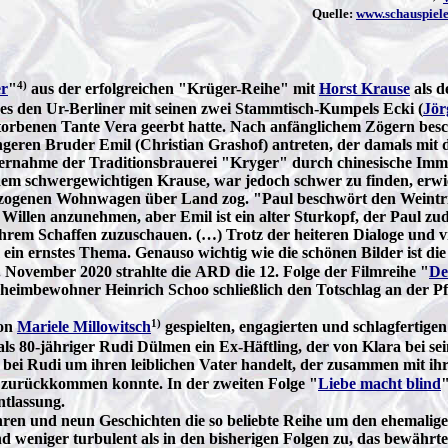
Quelle:
www.schauspiele
4)
er
"
aus der erfolgreichen "Krüger-Reihe" mit
Horst Krause
als d
 es den Ur-Berliner mit seinen zwei Stammtisch-Kumpels Ecki (
Jör
rstorbenen Tante Vera geerbt hatte. Nach anfänglichem Zögern be
eren Bruder Emil (Christian Grashof) antreten, der damals mit d
bernahme der Traditionsbrauerei "Kryger" durch chinesische Immo
em schwergewichtigen Krause, war jedoch schwer zu finden, erwie
 gezogenen Wohnwagen über Land zog. "Paul beschwört den Weintri
illen anzunehmen, aber Emil ist ein alter Sturkopf, der Paul zude
hrem Schaffen zuzuschauen. (…) Trotz der heiteren Dialoge und vie
n ernstes Thema. Genauso wichtig wie die schönen Bilder ist die 
. November 2020 strahlte die ARD die 12. Folge der Filmreihe "
De
nheimbewohner Heinrich Schoo schließlich den Totschlag an der Pfl
1)
von
Mariele Millowitsch
gespielten, engagierten und schlagfertig
ls 80-jähriger Rudi Dülmen ein Ex-Häftling, der von Klara bei se
ch bei Rudi um ihren leiblichen Vater handelt, der zusammen mit i
er zurückkommen konnte. In der zweiten Folge "
Liebe macht blind
ntlassung.
ren und neun Geschichten die so beliebte Reihe um den ehemalige
nd weniger turbulent als in den bisherigen Folgen zu, das bewährt