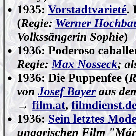
1935:
Vorstadtvarieté
.
(
Regie:
Werner Hochb
Volkssängerin Sophie
)
1936: Poderoso caballe
Regie:
Max Nosseck
; al
1936: Die Puppenfee (
R
von
Josef Bayer
aus de
→
film.at
,
filmdienst.d
1936:
Sein letztes Mode
ungarischen Film "Már