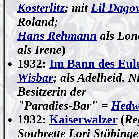
Kosterlitz
; mit
Lil Dago
Roland;
Hans Rehmann
als Lond
als Irene
)
1932:
Im Bann des Eule
Wisbar
; als Adelheid, 
Besitzerin der
"Paradies-Bar" =
Hedw
1932:
Kaiserwalzer
(
Re
Soubrette Lori Stübinge