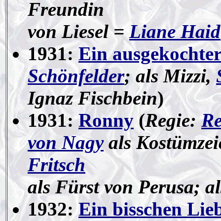
Freundin
von Liesel =
Liane Haid
1931:
Ein ausgekochte
Schönfelder
; als Mizzi,
Ignaz Fischbein
)
1931:
Ronny
(
Regie:
Re
von Nagy
als Kostümze
Fritsch
als Fürst von Perusa; al
1932:
Ein bisschen Lie