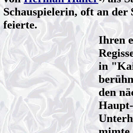
Schauspielerin, oft an der
feierte.
Ihren e
Regiss
in "Ka
berühm
den näc
Haupt-
Unterh
mimte 