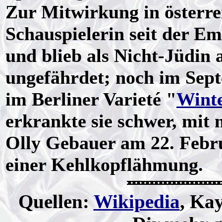
Zur Mitwirkung in österrei
Schauspielerin seit der E
und blieb als Nicht-Jüdin
ungefährdet; noch im Sep
im Berliner Varieté "
Wint
erkrankte sie schwer, mit 
Olly Gebauer am 22. Febr
einer Kehlkopflähmung.
Quellen:
Wikipedia
, Ka