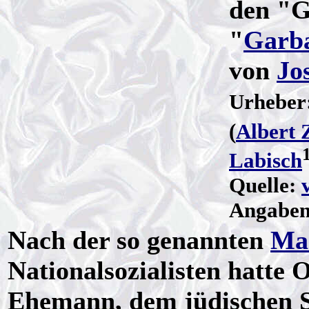
den "G
"
Garb
von
Jo
Urheber:
(
Albert 
Labisch
Quelle:
Angaben 
Nach der so genannten
Mac
Nationalsozialisten hatte
Ehemann, dem jüdischen S