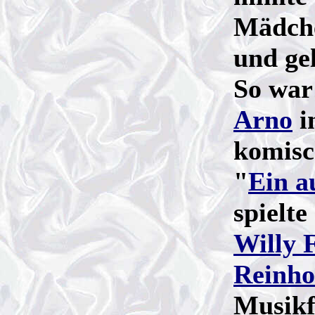
Mädch
und ge
So war
Arno
i
komisc
"
Ein a
spielte
Willy 
Reinho
Musikf