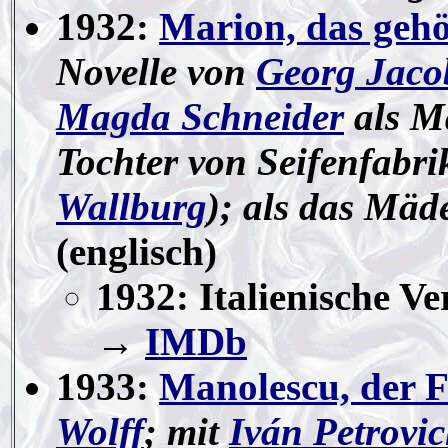
1932:
Marion, das gehör
Novelle von
Georg Jaco
Magda Schneider
als M
Tochter von Seifenfabri
Wallburg
); als das Mäd
(englisch)
1932: Italienische Ve
→
IMDb
1933:
Manolescu, der F
Wolff
; mit
Iván Petrovi