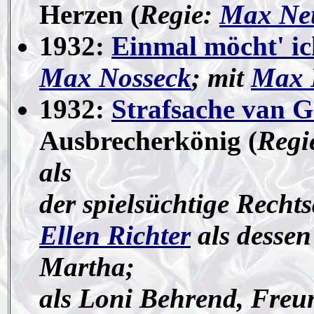
Herzen (
Regie:
Max Ne
1932:
Einmal möcht' ic
Max Nosseck
; mit
Max 
1932:
Strafsache van G
Ausbrecherkönig (
Regi
als
der spielsüchtige Rech
Ellen Richter
als dessen
Martha;
als Loni Behrend, Freu