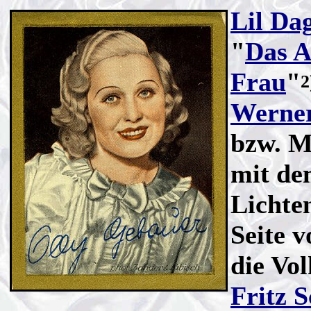
Lil Da
"
Das A
Frau
"
2
Werne
bzw. M
mit de
Lichten
Seite 
die Vo
Fritz 