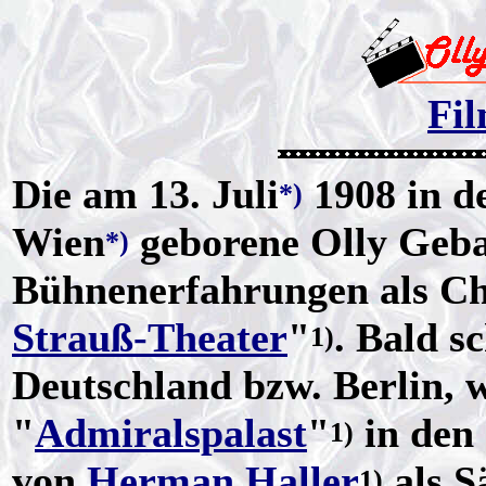
Fil
Die am 13. Juli
1908 in d
*)
Wien
geborene Olly Geba
*)
Bühnenerfahrungen als C
Strauß-Theater
"
. Bald s
1)
Deutschland bzw. Berlin, 
"
Admiralspalast
"
in den
1)
von
Herman Haller
als S
1)