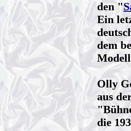
den "
S
Ein let
deutsc
dem be
Modell
Olly G
aus der
"Bühne
die 19