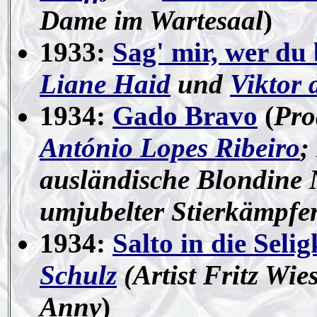
Dame im Wartesaal
)
1933:
Sag' mir, wer du 
Liane Haid
und
Viktor
1934:
Gado Bravo
(
Pro
António Lopes Ribeiro
;
ausländische Blondine
umjubelter Stierkämpfe
1934:
Salto in die Selig
Schulz
(Artist Fritz Wi
Anny
)