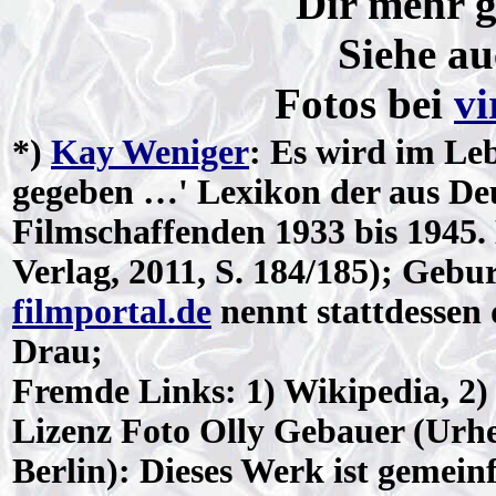
Dir mehr
Siehe a
Fotos bei
vi
*)
Kay Weniger
: Es wird im Le
gegeben …' Lexikon der aus De
Filmschaffenden 1933 bis 1945
Verlag, 2011, S. 184/185); Geb
filmportal.de
nennt stattdessen 
Drau;
Fremde Links: 1) Wikipedia, 2) 
Lizenz
Foto Olly Gebauer (Urhe
Berlin): Dieses Werk ist gemeinf