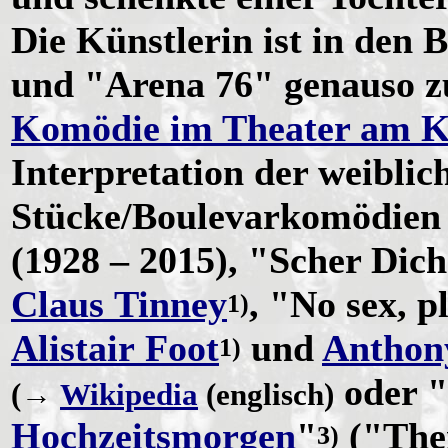
Die Künstlerin ist in den 
und "Arena 76" genauso zu
Komödie im Theater am K
Interpretation der weibli
Stücke/Boulevarkomödien 
(1928 – 2015), "Scher Dic
Claus Tinney
, "No sex, p
1)
Alistair Foot
und
Anthon
1)
oder "
(→
Wikipedia
(englisch)
Hochzeitsmorgen
"
("Ther
3)