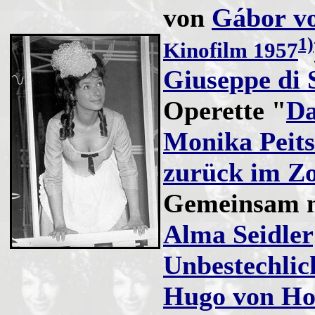
von
Gábor v
1)
Kinofilm 1957
Giuseppe di 
Operette "
Da
Monika Peit
zurück im Z
Gemeinsam 
Alma Seidler
Unbestechlic
Hugo von Ho