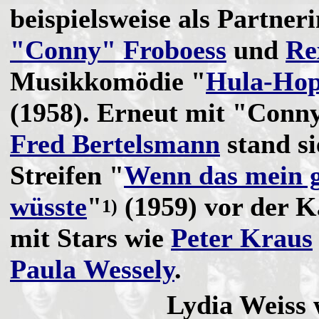
beispielsweise als Partner
"Conny" Froboess
und
Re
Musikkomödie "
Hula-Ho
(1958). Erneut mit "Conn
Fred Bertelsmann
stand si
Streifen "
Wenn das mein 
wüsste
"
(1959) vor der K
1)
mit Stars wie
Peter Kraus
Paula Wessely
.
Lydia Weiss 