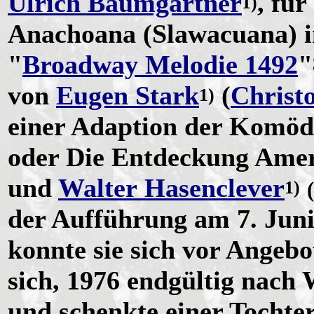
Ulrich Baumgartner
, fü
1)
Anachoana (Slawacuana) 
"
Broadway Melodie 1492
"
von
Eugen Stark
(
Christ
1)
einer Adaption der Komöd
oder Die Entdeckung Ame
und
Walter Hasenclever
1)
der Aufführung am 7. Juni
konnte sie sich vor Angebo
sich, 1976 endgültig nach
und schenkte einer Tochte