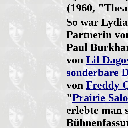
(1960, "Thea
So war Lydia
Partnerin v
Paul Burkhar
von
Lil Dago
sonderbare 
von
Freddy 
"
Prairie Sal
erlebte man 
Bühnenfassu