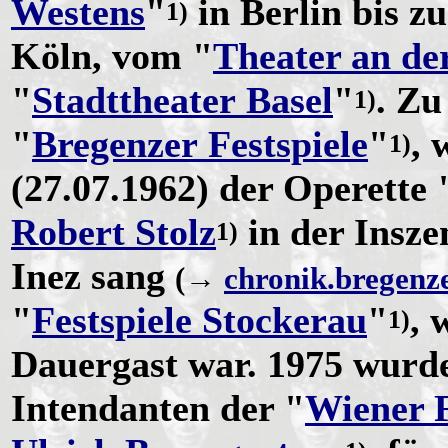
Westens
"
in Berlin bis z
1)
Köln, vom "
Theater an de
"
Stadttheater Basel
"
. Zu
1)
"
Bregenzer Festspiele
"
, 
1)
(27.07.1962) der Operette 
Robert Stolz
in der Insz
1)
Inez sang
(→
chronik.bregenze
"
Festspiele Stockerau
"
, 
1)
Dauergast war. 1975 wurd
Intendanten der "
Wiener 