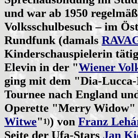
und war ab 1950 regelmäß
Volksschulbesuch – im Öst
Rundfunk (damals
RAVA
Kinderschauspielerin tätig
Elevin in der "
Wiener Vol
ging mit dem "Dia-Lucca-B
Tournee nach England und
Operette "Merry Widow" 
Witwe
"
) von
Franz Lehá
1)
Seite der Ufa-Stars
Jan Ki