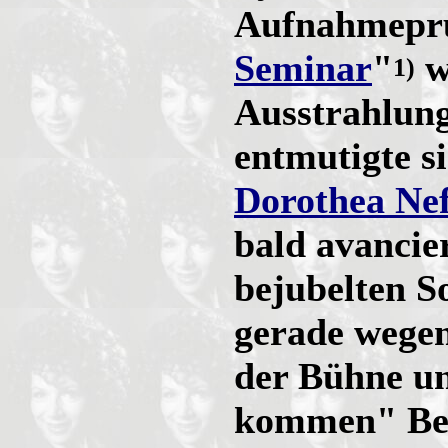
Aufnahmepr
Seminar
"
w
1)
Ausstrahlung
entmutigte s
Dorothea Nef
bald avancier
bejubelten S
gerade wegen
der Bühne u
kommen" Beg