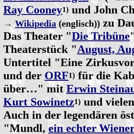
Ray Cooney
und John C
1)
zu Dau
→
Wikipedia
(englisch))
Das Theater "
Die Tribüne
Theaterstück "
August, Au
Untertitel "Eine Zirkusvo
und der
ORF
für die Kab
1)
über…" mit
Erwin Steina
Kurt Sowinetz
und viele
1)
Auch in der legendären ös
"Mundl,
ein echter Wiener