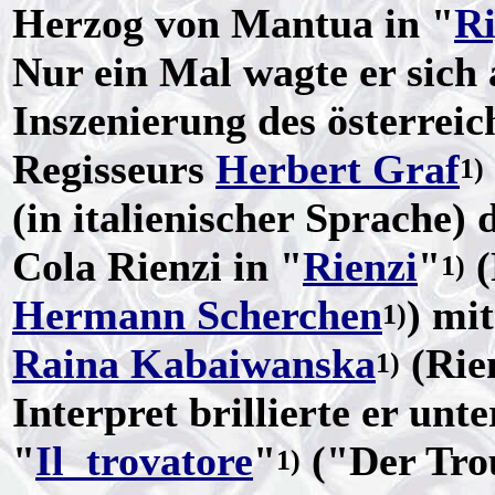
Herzog von Mantua in "
Ri
Nur ein Mal wagte er sich
Inszenierung des österrei
Regisseurs
Herbert Graf
1)
(in italienischer Sprache)
Cola Rienzi in "
Rienzi
"
(
1)
Hermann Scherchen
) mi
1)
Raina Kabaiwanska
(Rien
1)
Interpret brillierte er unt
"
Il trovatore
"
("Der Tro
1)