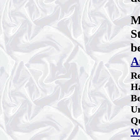
M
S
b
A
R
Ha
B
Ur
Qu
W