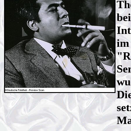
Th
be
Int
im
"R
Se
wu
Di
set
Ma