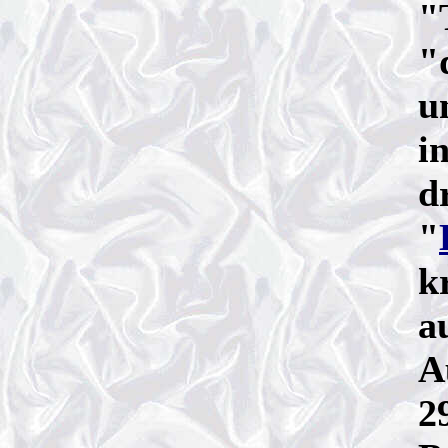
"
"
u
i
d
"
k
a
A
2