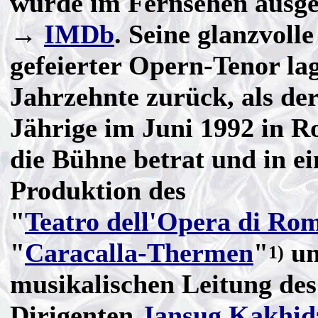
wurde im Fernsehen ausge
→
IMDb
. Seine glanzvolle
gefeierter Opern-Tenor lag
Jahrzehnte zurück, als de
Jährige im Juni 1992 in R
die Bühne betrat und in ei
Produktion des
"
Teatro dell'Opera di Ro
"
Caracalla-Thermen
"
un
1)
musikalischen Leitung des
Dirigenten
Jansug Kakhid