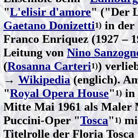
"
L'elisir d'amore
" ("Der 
Gaetano Donizetti
in der
1)
Franco Enriquez (1927 – 1
Leitung von
Nino Sanzogn
(
Rosanna Carteri
) verli
1)
→
Wikipedia
(englich). A
"
Royal Opera House
"
in
1)
Mitte Mai 1961 als Maler 
Puccini-Oper "
Tosca
"
mit
1)
Titelrolle der Floria Tos