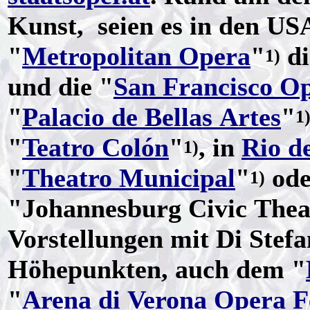
Kunst, seien es in den US
"
Metropolitan Opera
"
di
1)
und die "
San Francisco O
"
Palacio de Bellas Artes
"
1
"
Teatro Colón
"
, in
Rio d
1)
"
Theatro Municipal
"
ode
1)
"Johannesburg Civic Thea
Vorstellungen mit Di Stefa
Höhepunkten, auch dem "
"
Arena di Verona Opera Fe