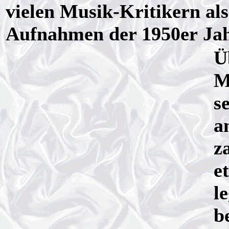
vielen Musik-Kritikern al
Aufnahmen der 1950er Jah
Ü
M
s
a
z
e
l
b