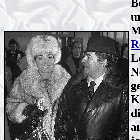
B
u
M
R
L
N
g
K
d
a