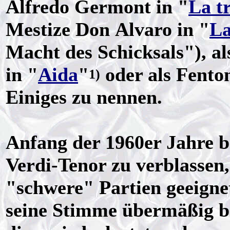
Alfredo Germont in "
La t
Mestize Don Alvaro in "
La
Macht des Schicksals"), a
in "
Aida
"
oder als Fenton
1)
Einiges zu nennen.
Anfang der 1960er Jahre 
Verdi-Tenor zu verblassen,
"schwere" Partien geeignet
seine Stimme übermäßig b