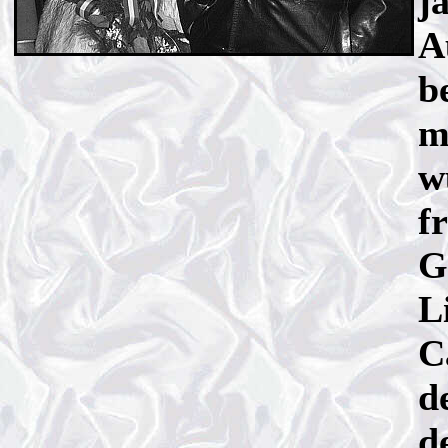
j
A
b
m
w
f
G
L
C
d
d