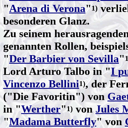
"
Arena di Verona
"
verlie
1)
besonderen Glanz.
Zu seinem herausragenden 
genannten Rollen, beispie
"
Der Barbier von Sevilla
"
1
Lord Arturo Talbo in "
I p
Vincenzo Bellini
, der Fe
1)
("Die Favoritin") von
Gaet
in "
Werther
"
von
Jules 
1)
"
Madama Butterfly
" von