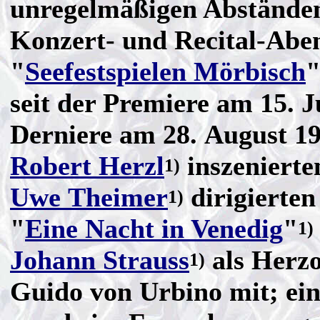
unregelmäßigen Abstände
Konzert- und Recital-Aben
"
Seefestspielen Mörbisch
seit der Premiere am 15. Ju
Derniere am 28. August 19
Robert Herzl
inszenierte
1)
Uwe Theimer
dirigierten
1)
"
Eine Nacht in Venedig
"
1)
Johann Strauss
als Herz
1)
Guido von Urbino mit; ei