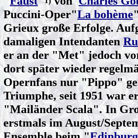
"
Faust
"
von
Charles Go
1)
Puccini-Oper"
La bohème
Grieux große Erfolge. Auf
damaligen Intendanten
Ru
er an der "Met" jedoch vor
dort später wieder regelmä
Opernfans nur "Pippo" gen
Triumphe, seit 1951 war er
"Mailänder Scala". In Gro
erstmals im August/Septe
Ensemble beim "
Edinburg