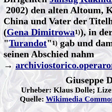
2002) den alten Altoum, K
China und Vater der Titel
(
Gena Dimitrowa
), in d
1)
"
Turandot
"
gab und dami
1)
seinen Abschied nahm
→
archiviostorico.operaro
Giuseppe D
Urheber: Klaus Dolle; Liz
Quelle:
Wikimedia Commo