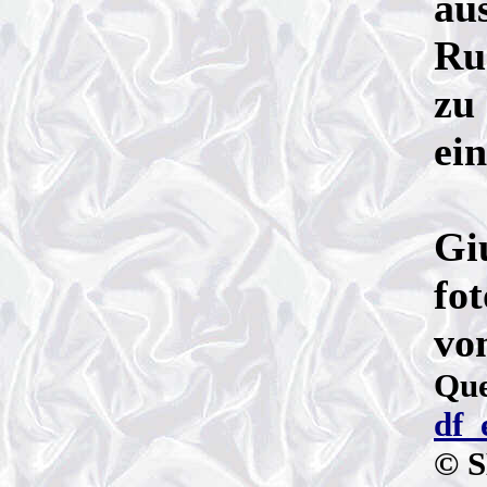
au
Ru
zu
ein
Gi
fot
vo
Que
df_
© S