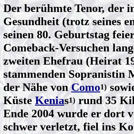
Der berühmte Tenor, der i
Gesundheit (trotz seines
seinen 80. Geburtstag feie
Comeback-Versuchen lange
zweiten Ehefrau (Heirat 1
stammenden Sopranistin M
der Nähe von
Como
sowie
1)
Küste
Kenia
s
rund 35 Ki
1)
Ende 2004 wurde er dort 
schwer verletzt, fiel ins 