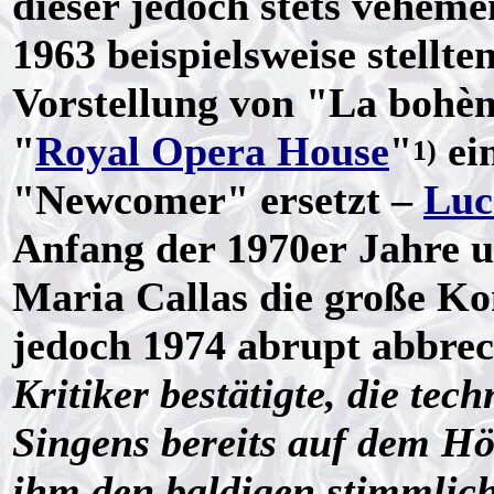
dieser jedoch stets veheme
1963 beispielsweise stellte
Vorstellung von "La boh
"
Royal Opera House
"
ei
1)
"Newcomer" ersetzt –
Luc
Anfang der 1970er Jahre u
Maria Callas die große Kon
jedoch 1974 abrupt abbre
Kritiker bestätigte, die te
Singens bereits auf dem Hö
ihm den baldigen stimmlic