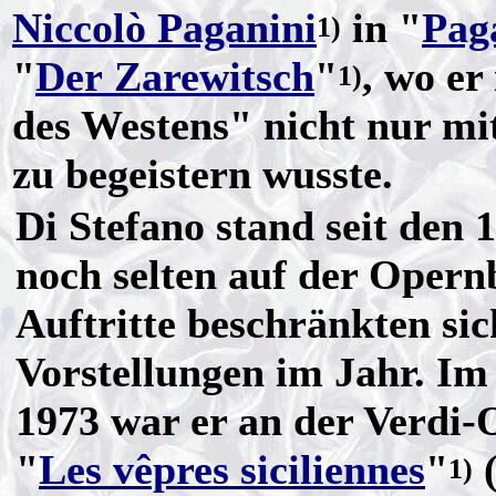
Niccolò Paganini
in "
Pag
1)
"
Der Zarewitsch
"
, wo e
1)
des Westens" nicht nur m
zu begeistern wusste.
Di Stefano stand seit den 
noch selten auf der Opern
Auftritte beschränkten sic
Vorstellungen im Jahr. Im
1973 war er an der Verdi-
"
Les vêpres siciliennes
"
(
1)