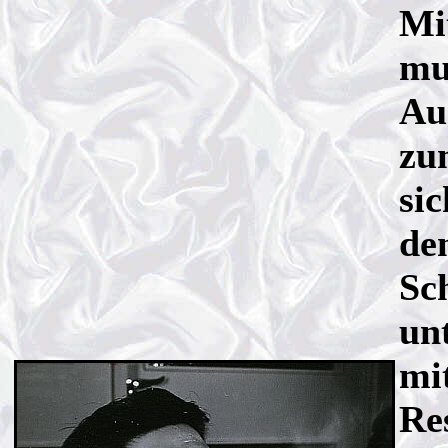
Mi
mu
Au
zu
si
de
Sch
un
mit
Re