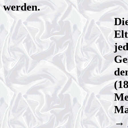
werden.
Di
El
je
Ge
de
(1
Me
Ma
→