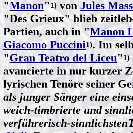
"
Manon
"
von
Jules Mass
1)
"Des Grieux" blieb zeitleb
Partien, auch in "
Manon L
Giacomo Puccini
. Im sel
1)
"
Gran Teatro del Liceu
"
1)
avancierte in nur kurzer Z
lyrischen Tenöre seiner G
als junger Sänger eine ein
weich-timbrierte und sinnl
verführerisch-sinnlichstenT