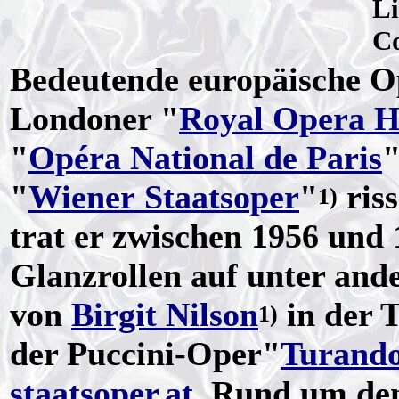
L
Co
Bedeutende europäische O
Londoner "
Royal Opera H
"
Opéra National de Paris
"
Wiener Staatsoper
"
riss
1)
trat er zwischen 1956 und 
Glanzrollen auf unter and
von
Birgit Nilson
in der T
1)
der Puccini-Oper"
Turando
staatsoper.at
. Rund um den