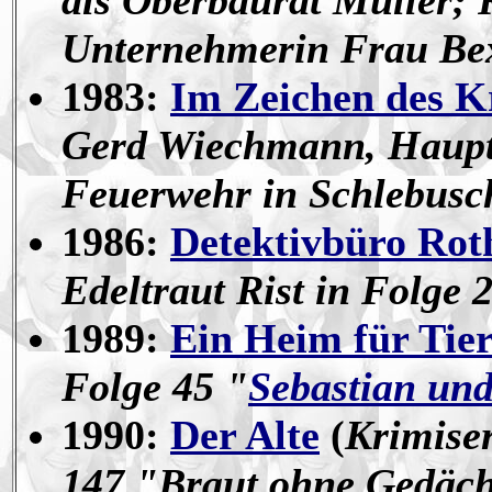
als Oberbaurat Müller; 
Unternehmerin Frau Be
1983:
Im Zeichen des K
Gerd Wiechmann, Hauptm
Feuerwehr in Schlebusc
1986:
Detektivbüro Rot
Edeltraut Rist in Folge 
1989:
Ein Heim für Tie
Folge 45 "
Sebastian un
1990:
Der Alte
(
Krimiser
147 "Braut ohne Gedäch