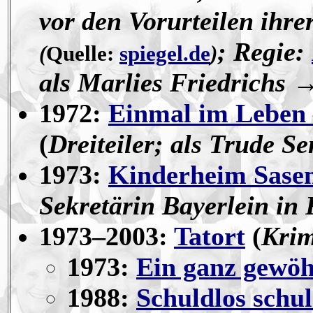
vor den Vorurteilen ihr
; Regie:
(
Quelle:
spiegel.de
)
als Marlies Friedrichs 
1972:
Einmal im Leben 
(
Dreiteiler; als Trude 
1973:
Kinderheim Sase
Sekretärin Bayerlein in 
1973–2003:
Tatort
(
Krim
1973:
Ein ganz gewö
1988:
Schuldlos schul