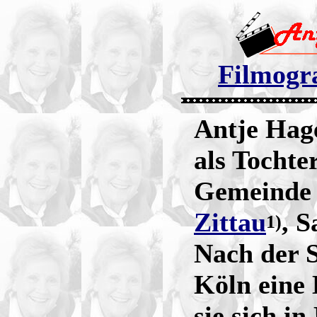
Filmogra
Antje Hage
als Tochte
Gemeind
Zittau
, S
1)
Nach der S
Köln eine
sie sich 