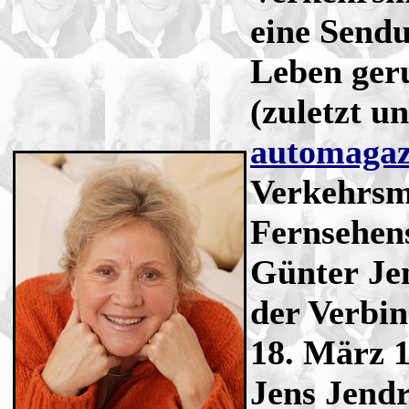
eine Sendu
Leben ger
(zuletzt u
automagaz
Verkehrsm
Fernsehens
Günter Je
der Verbi
18. März 
Jens Jendr