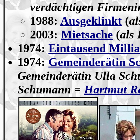
verdächtigen Firmeni
1988:
Ausgeklinkt
(
al
2003:
Mietsache
(
als
1974:
Eintausend Milli
1974:
Gemeinderätin 
Gemeinderätin Ulla Sch
Schumann =
Hartmut R