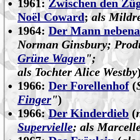
1961:
Zwischen den Zü
Noël Coward
;
als Mildr
1964:
Der Mann neben
Norman Ginsbury; Produ
Grüne Wagen
";
als Tochter Alice Westby
1966:
Der Forellenhof
(
Finger
"
)
1966:
Der Kinderdieb
(
Supervielle
; als Marcell