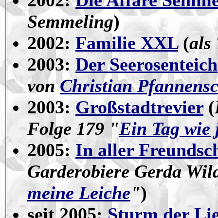
2002:
Die Affäre Semme
Semmeling
)
2002:
Familie XXL
(
als
2003:
Der Seerosenteich
von
Christian Pfannens
2003:
Großstadtrevier
(
Folge 179 "
Ein Tag wie 
2005:
In aller Freundsc
Garderobiere Gerda Wild
meine Leiche
"
)
seit 2005:
Sturm der Li