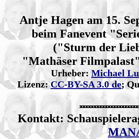
Antje Hagen am 15. Se
beim Fanevent "Ser
("Sturm der Lie
"Mathäser Filmpalast
Urheber:
Michael L
Lizenz:
CC-BY-SA 3.0 de
; Qu
Kontakt: Schauspieler
MAN