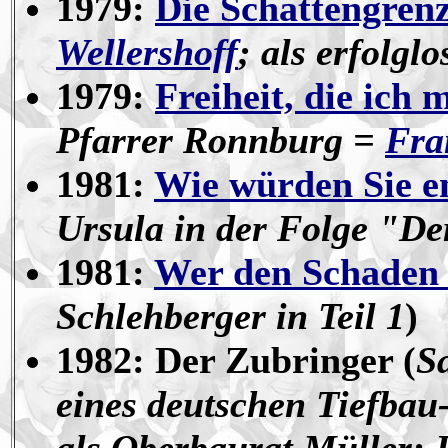
1979:
Die Schattengren
Wellershoff
; als erfolgl
1979:
Freiheit, die ich 
Pfarrer Ronnburg =
Fra
1981:
Wie würden Sie e
Ursula in der Folge "De
1981:
Wer den Schaden 
Schlehberger in Teil 1
)
1982: Der Zubringer (
S
eines deutschen Tiefba