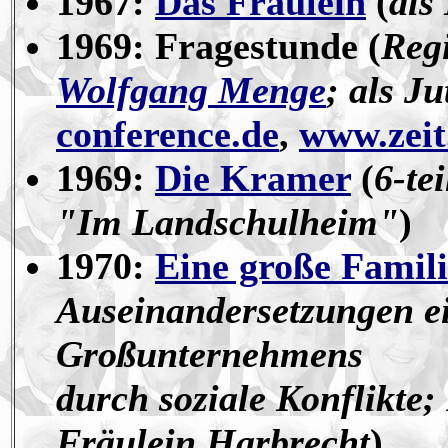
1967:
Das Fräulein
(
als
1969: Fragestunde (
Reg
Wolfgang Menge
; als Ju
conference.de
,
www.zeit
1969:
Die Kramer
(
6-te
"Im Landschulheim"
)
1970:
Eine große Famili
Auseinandersetzungen ei
Großunternehmens
durch soziale Konflikte;
Fräulein Harbrecht
)