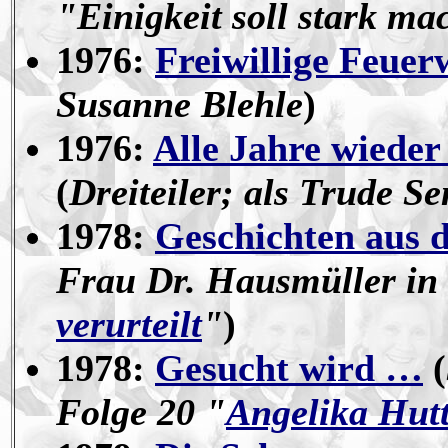
"Einigkeit soll stark m
1976:
Freiwillige Feuer
Susanne Blehle
)
1976:
Alle Jahre wieder
(
Dreiteiler; als
Trude S
1978:
Geschichten aus 
Frau Dr. Hausmüller in 
verurteilt
"
)
1978:
Gesucht wird …
(
Folge 20 "
Angelika Hut