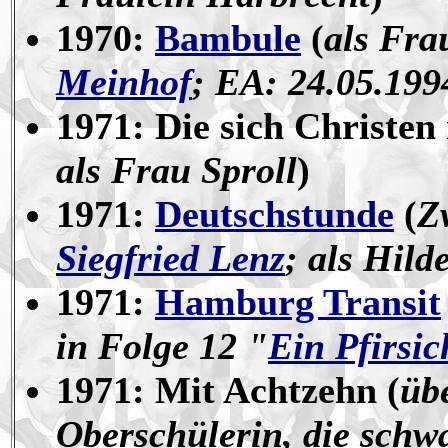
1970:
Bambule
(
als Fr
Meinhof
; EA: 24.05.199
1971: Die sich Christen
als Frau Sproll
)
1971:
Deutschstunde
(
Z
Siegfried Lenz
; als Hild
1971:
Hamburg Transit
in Folge 12 "
Ein Pfirsic
1971: Mit Achtzehn (
übe
Oberschülerin, die schw