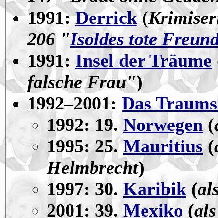
1991:
Derrick
(
Krimiser
206 "
Isoldes tote Freun
1991:
Insel der Träume
falsche Frau"
)
1992–2001:
Das Traums
1992: 19.
Norwegen
(
1995: 25.
Mauritius
(
Helmbrecht
)
1997: 30.
Karibik
(
al
2001: 39.
Mexiko
(
al