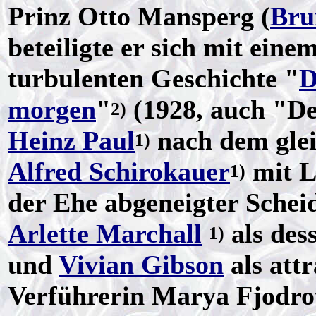
Prinz Otto Mansperg (
Bru
beteiligte er sich mit eine
turbulenten Geschichte "
D
morgen
"
(1928, auch "De
2)
Heinz Paul
nach dem gle
1)
Alfred Schirokauer
mit Li
1)
der Ehe abgeneigter Schei
Arlette Marchall
als des
1)
und
Vivian Gibson
als attr
Verführerin Marya Fjodrown