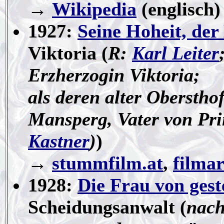
→
Wikipedia
(englisch)
1927:
Seine Hoheit, der
Viktoria (
R:
Karl Leiter
Erzherzogin Viktoria;
als deren alter Oberstho
Mansperg, Vater von Pri
Kastner
)
)
→
stummfilm.at
,
filmar
1928:
Die Frau von ges
Scheidungsanwalt (
nach