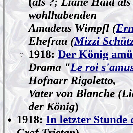
(
als ?; Liane Haid als
wohlhabenden
Amadeus Wimpfl (
Ern
Ehefrau (
Mizzi Schüt
1918:
Der König amüs
Drama "
Le roi s'amu
Hofnarr Rigoletto,
Vater von Blanche (L
der König
)
1918:
In letzter Stunde
Graf Tristan
)