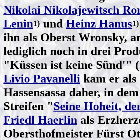
Nikolai Nikolajewitsch R
Lenin
und
Heinz Hanus
1)
1)
ihn als Oberst Wronsky, a
lediglich noch in drei Pr
"Küssen ist keine Sünd'" 
Livio Pavanelli
kam er als
Hassensassa daher, in de
Streifen "
Seine Hoheit, de
Friedl Haerlin
als Erzherzo
Obersthofmeister Fürst O