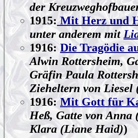
der Kreuzweghofbaue
1915:
Mit Herz und H
unter anderem mit
Li
1916:
Die Tragödie a
Alwin Rottersheim, Ga
Gräfin Paula Rottersh
Zieheltern von Liesel
1916:
Mit Gott für K
Heß, Gatte von Anna 
Klara (Liane Haid)
)