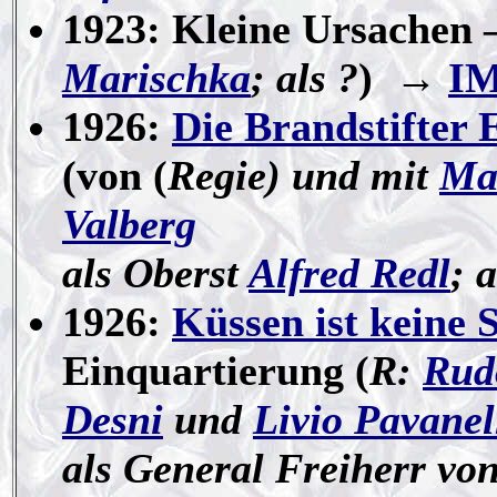
1923: Kleine Ursachen 
Marischka
; als ?
)
→
I
1926:
Die Brandstifter 
(von (
Regie) und mit
Ma
Valberg
als Oberst
Alfred Redl
; 
1926:
Küssen ist keine 
Einquartierung (
R:
Rud
Desni
und
Livio Pavanel
als General Freiherr vo