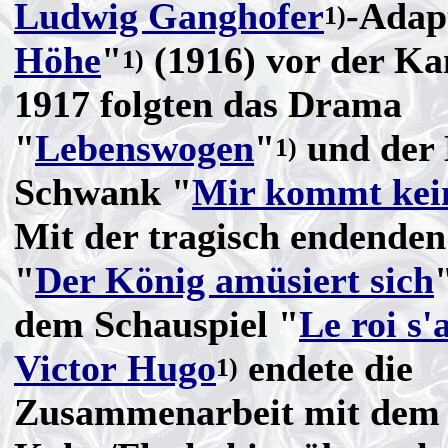
Ludwig Ganghofer
-Adap
1)
Höhe
"
(1916) vor der K
1)
1917 folgten das Drama
"
Lebenswogen
"
und der 
1)
Schwank "
Mir kommt kei
Mit der tragisch endenden
"
Der König amüsiert sich
dem Schauspiel "
Le roi s
Victor Hugo
endete die
1)
Zusammenarbeit mit dem