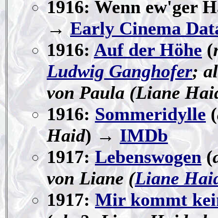
1916: Wenn ew'ger Ha
→
Early Cinema Dat
1916:
Auf der Höhe
(
Ludwig Ganghofer
; a
von Paula (Liane Hai
1916:
Sommeridylle
(
Haid
) →
IMDb
1917:
Lebenswogen
(
von Liane (
Liane Hai
1917:
Mir kommt kei