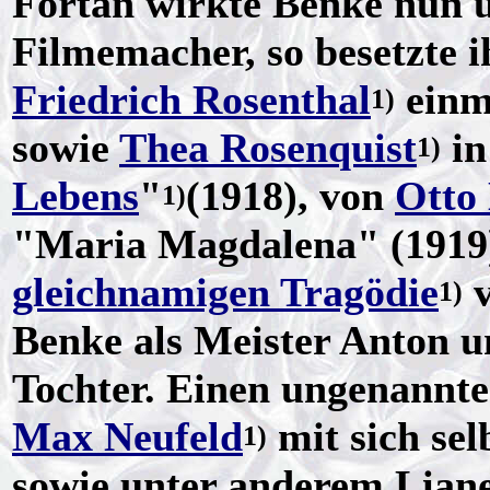
Fortan wirkte Benke nun u
Filmemacher, so besetzte i
Friedrich Rosenthal
einm
1)
sowie
Thea Rosenquist
in
1)
Lebens
"
(1918), von
Otto 
1)
"Maria Magdalena" (1919)
gleichnamigen Tragödie
1)
Benke als Meister Anton u
Tochter. Einen ungenannt
Max Neufeld
mit sich sel
1)
sowie unter anderem Liane