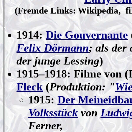
(Fremde Links: Wikipedia, fil
1914:
Die Gouvernante
Felix Dörmann
; als der
der junge Lessing
)
1915–1918: Filme von (
Fleck
(
Produktion: "
Wie
1915:
Der Meineidba
Volksstück
von
Ludwi
Ferner,