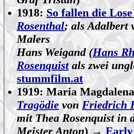
1918:
So fallen die Los
Rosenthal
; als Adalbert
Malers
Hans Weigand (
Hans R
Rosenquist
als zwei ung
stummfilm.at
1919: Maria Magdalen
Tragödie
von
Friedrich 
mit Thea Rosenquist in d
Meister Anton
) →
Early