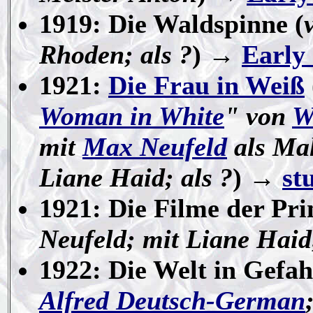
1919: Die Waldspinne (
Rhoden; als ?
) →
Early
1921:
Die Frau in Weiß
Woman in White
" von
W
mit
Max Neufeld
als Mal
Liane Haid; als ?
) →
st
1921: Die Filme der Pri
Neufeld; mit Liane Haid;
1922: Die Welt in Gefah
Alfred Deutsch-German