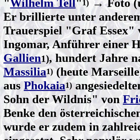
"
Wilhelm Tell
"
→ Foto (
1)
Er brillierte unter andere
Trauerspiel "Graf Essex"
Ingomar, Anführer einer 
Gallien
, hundert Jahre 
1)
Massilia
(heute Marseille
1)
aus
Phokaia
angesiedelte
1)
Sohn der Wildnis" von
Fr
Benke den österreichischen
wurde er zudem in zahlrei