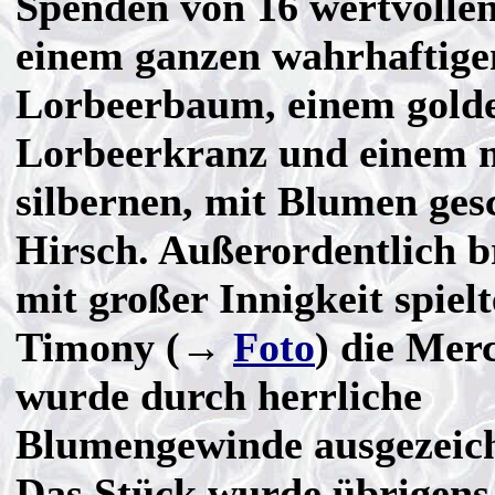
Spenden von 16 wertvolle
einem ganzen wahrhaftige
Lorbeerbaum, einem gold
Lorbeerkranz und einem 
silbernen, mit Blumen ge
Hirsch. Außerordentlich 
mit großer Innigkeit spiel
Timony (→
Foto
) die Mer
wurde durch herrliche
Blumengewinde ausgezeic
Das Stück wurde übrigens