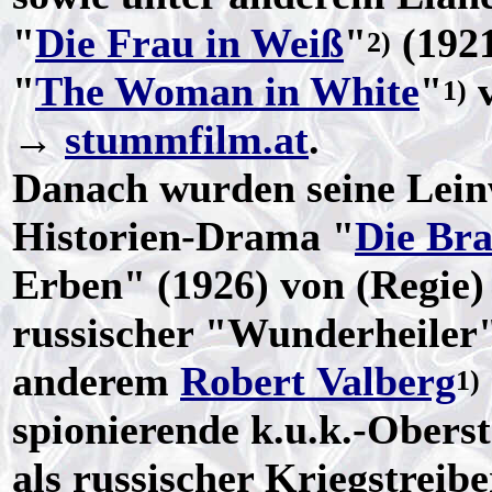
"
Die Frau in Weiß
"
(192
2)
"
The Woman in White
"
1)
→
stummfilm.at
.
Danach wurden seine Leinw
Historien-Drama "
Die Bra
Erben" (1926) von (Regie)
russischer "Wunderheiler
anderem
Robert Valberg
1)
spionierende k.u.k.-Obers
als russischer Kriegstreib