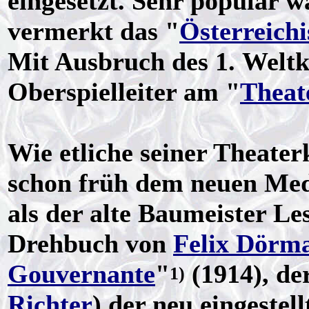
eingesetzt. Sehr populär 
vermerkt das "
Österreich
Mit Ausbruch des 1. Weltk
Oberspielleiter am "
Theat
Wie etliche seiner Theate
schon früh dem neuen Med
als der alte Baumeister L
Drehbuch von
Felix Dörm
Gouvernante
"
(1914), de
1)
Richter
) der neu eingeste