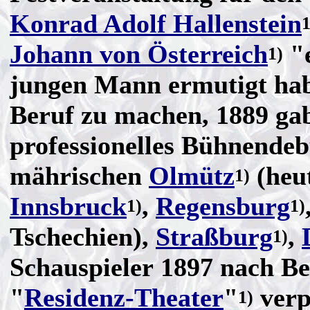
Konrad Adolf Hallenstein
1
Johann von Österreich
"e
1)
jungen Mann ermutigt hab
Beruf zu machen, 1889 ga
professionelles Bühnendeb
mährischen
Olmütz
(heut
1)
Innsbruck
,
Regensburg
1)
1)
Tschechien),
Straßburg
,
1)
Schauspieler 1897 nach Be
"
Residenz-Theater
"
verpf
1)