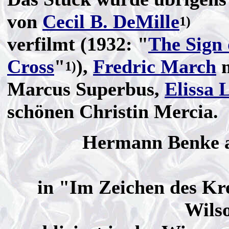
von
Cecil B. DeMille
1)
verfilmt (1932: "
The Sign 
Cross
"
),
Fredric March
m
1)
Marcus Superbus,
Elissa 
schönen Christin Mercia.
Hermann Benke a
in "Im Zeichen des Kr
Wilso